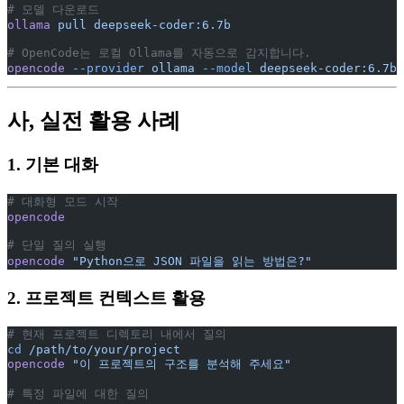
# 모델 다운로드
ollama
 pull
 deepseek-coder:6.7b
# OpenCode는 로컬 Ollama를 자동으로 감지합니다.
opencode
 --provider
 ollama
 --model
 deepseek-coder:6.7b
사, 실전 활용 사례
1. 기본 대화
# 대화형 모드 시작
opencode
# 단일 질의 실행
opencode
 "Python으로 JSON 파일을 읽는 방법은?"
2. 프로젝트 컨텍스트 활용
# 현재 프로젝트 디렉토리 내에서 질의
cd
 /path/to/your/project
opencode
 "이 프로젝트의 구조를 분석해 주세요"
# 특정 파일에 대한 질의