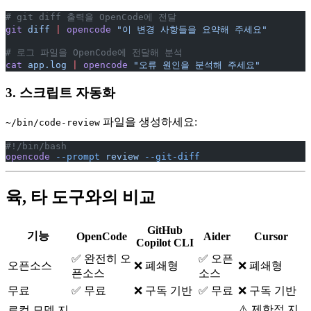
# git diff 출력을 OpenCode에 전달
git
 diff
 |
 opencode
 "이 변경 사항들을 요약해 주세요"
# 로그 파일을 OpenCode에 전달해 분석
cat
 app.log
 |
 opencode
 "오류 원인을 분석해 주세요"
3. 스크립트 자동화
파일을 생성하세요:
~/bin/code-review
#!/bin/bash
opencode
 --prompt
 review
 --git-diff
육, 타 도구와의 비교
GitHub
기능
OpenCode
Aider
Cursor
Copilot CLI
✅ 완전히 오
✅ 오픈
오픈소스
❌ 폐쇄형
❌ 폐쇄형
픈소스
소스
무료
✅ 무료
❌ 구독 기반
✅ 무료
❌ 구독 기반
⚠️ 제한적 지
로컬 모델 지