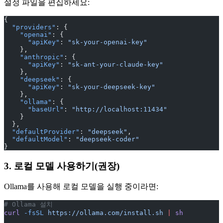
설정 파일을 편집하세요:
{
  "providers"
: {
    "openai"
: {
      "apiKey"
: 
"sk-your-openai-key"
    },
    "anthropic"
: {
      "apiKey"
: 
"sk-ant-your-claude-key"
    },
    "deepseek"
: {
      "apiKey"
: 
"sk-your-deepseek-key"
    },
    "ollama"
: {
      "baseUrl"
: 
"http://localhost:11434"
    }
  },
  "defaultProvider"
: 
"deepseek"
,
  "defaultModel"
: 
"deepseek-coder"
}
3. 로컬 모델 사용하기(권장)
Ollama를 사용해 로컬 모델을 실행 중이라면:
# Ollama 설치
curl
 -fsSL
 https://ollama.com/install.sh
 |
 sh