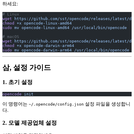
하세요:
# Linux
wget
 https://github.com/sst/opencode/releases/latest/do
chmod
 +x
 opencode-linux-amd64
sudo
 mv
 opencode-linux-amd64
 /usr/local/bin/opencode
# macOS
wget
 https://github.com/sst/opencode/releases/latest/do
chmod
 +x
 opencode-darwin-arm64
sudo
 mv
 opencode-darwin-arm64
 /usr/local/bin/opencode
삼, 설정 가이드
1. 초기 설정
opencode
 init
이 명령어는
설정 파일을 생성합니
~/.opencode/config.json
다.
2. 모델 제공업체 설정