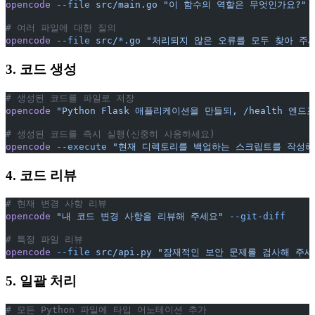
opencode
 --file
 src/main.go
 "이 함수의 역할은 무엇인가요?"
# 여러 파일에 대한 질의
opencode
 --file
 src/
*
.go
 "처리되지 않은 오류를 모두 찾아 주
3. 코드 생성
# 생성된 코드를 파일로 저장
opencode
 "Python Flask 애플리케이션을 만들되, /health 엔
# 생성된 코드를 즉시 실행(신중히 사용하세요)
opencode
 --execute
 "현재 디렉토리를 백업하는 스크립트를 작성해
4. 코드 리뷰
# 현재 변경 사항 리뷰
opencode
 "내 코드 변경 사항을 리뷰해 주세요"
 --git-diff
# 특정 파일 리뷰
opencode
 --file
 src/api.py
 "잠재적인 보안 문제를 검사해 주세
5. 일괄 처리
# 모든 Python 파일에 타입 어노테이션 추가