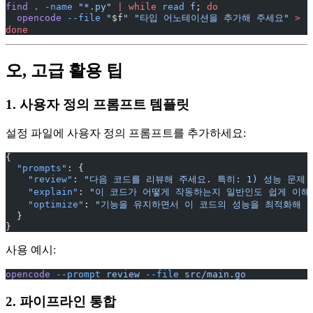
find
 .
 -name
 "*.py"
 |
 while
 read
 f
; 
do
  opencode
 --file
 "
$f
"
 "타입 어노테이션을 추가해 주세요"
 >
 "
done
오, 고급 활용 팁
1. 사용자 정의 프롬프트 템플릿
설정 파일에 사용자 정의 프롬프트를 추가하세요:
{
  "prompts"
: {
    "review"
: 
"다음 코드를 리뷰해 주세요. 특히: 1) 성능 문제
    "explain"
: 
"이 코드가 어떻게 작동하는지 일반인도 쉽게 이해
    "optimize"
: 
"기능을 유지하면서 이 코드의 성능을 최적화해 
  }
}
사용 예시:
opencode
 --prompt
 review
 --file
 src/main.go
2. 파이프라인 통합