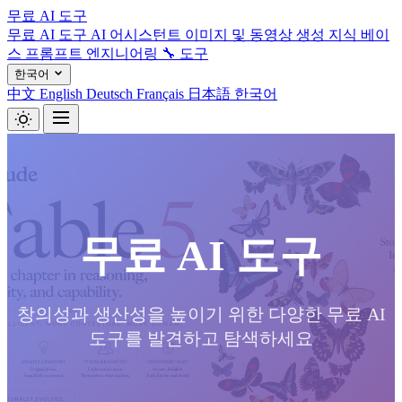
무료 AI 도구
무료 AI 도구
AI 어시스턴트
이미지 및 동영상 생성
지식 베이
스
프롬프트 엔지니어링
🔧 도구
한국어
中文
English
Deutsch
Français
日本語
한국어
무료 AI 도구
창의성과 생산성을 높이기 위한 다양한 무료 AI
도구를 발견하고 탐색하세요