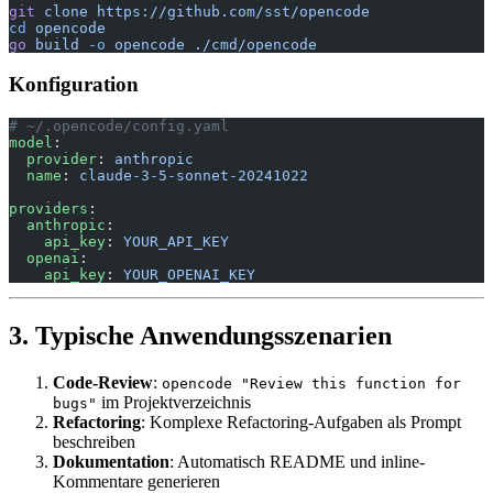
git
 clone
 https://github.com/sst/opencode
cd
 opencode
go
 build
 -o
 opencode
 ./cmd/opencode
Konfiguration
# ~/.opencode/config.yaml
model
:
  provider
: 
anthropic
  name
: 
claude-3-5-sonnet-20241022
providers
:
  anthropic
:
    api_key
: 
YOUR_API_KEY
  openai
:
    api_key
: 
YOUR_OPENAI_KEY
3. Typische Anwendungsszenarien
Code-Review
:
opencode "Review this function for
im Projektverzeichnis
bugs"
Refactoring
: Komplexe Refactoring-Aufgaben als Prompt
beschreiben
Dokumentation
: Automatisch README und inline-
Kommentare generieren