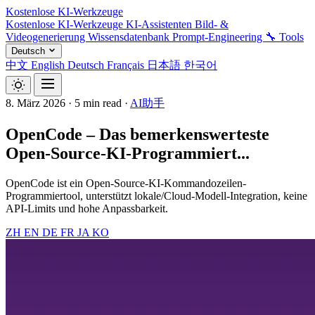
Kostenlose KI-Werkzeuge
Kostenlose KI-Werkzeuge
KI-Assistenten
Bild- &
Videogenerierung
Wissensdatenbank
Prompt-Engineering
🔧 Tools
Deutsch
中文
English
Deutsch
Français
日本語
한국어
8. März 2026
·
5 min read
·
AI助手
OpenCode – Das bemerkenswerteste
Open-Source-KI-Programmiert...
OpenCode ist ein Open-Source-KI-Kommandozeilen-
Programmiertool, unterstützt lokale/Cloud-Modell-Integration, keine
API-Limits und hohe Anpassbarkeit.
ZH
EN
DE
FR
JA
KO