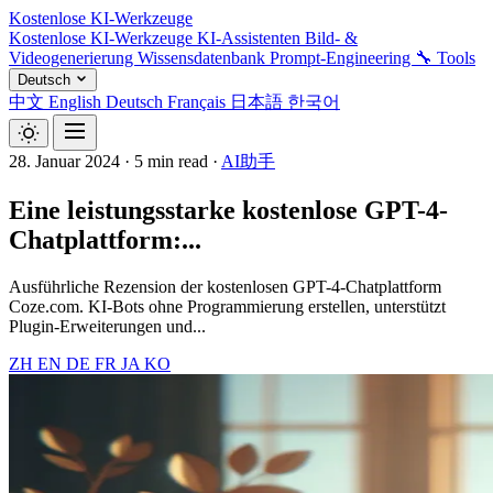
Kostenlose KI-Werkzeuge
Kostenlose KI-Werkzeuge
KI-Assistenten
Bild- &
Videogenerierung
Wissensdatenbank
Prompt-Engineering
🔧 Tools
Deutsch
中文
English
Deutsch
Français
日本語
한국어
28. Januar 2024
·
5 min read
·
AI助手
Eine leistungsstarke kostenlose GPT-4-
Chatplattform:...
Ausführliche Rezension der kostenlosen GPT-4-Chatplattform
Coze.com. KI-Bots ohne Programmierung erstellen, unterstützt
Plugin-Erweiterungen und...
ZH
EN
DE
FR
JA
KO