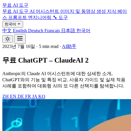
무료 AI 도구
무료 AI 도구
AI 어시스턴트
이미지 및 동영상 생성
지식 베이
스
프롬프트 엔지니어링
🔧 도구
한국어
中文
English
Deutsch
Français
日本語
한국어
2023년 7월 16일
·
5 min read
·
AI助手
무료 ChatGPT – ClaudeAI 2
Anthropic의 Claude AI 어시스턴트에 대한 상세한 소개,
ChatGPT와의 기능 및 특징 비교. 사용자 가이드 및 실제 적용
사례를 포함하여 대화형 AI의 또 다른 선택지를 탐색합니다.
ZH
EN
DE
FR
JA
KO