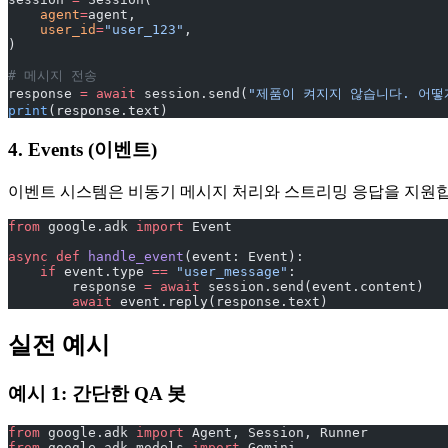
    agent
=
agent,
    user_id
=
"user_123"
,
)
# 메시지 전송
response 
=
 await
 session.send(
"제품이 켜지지 않습니다. 어떻
print
(response.text)
4. Events (이벤트)
이벤트 시스템은 비동기 메시지 처리와 스트리밍 응답을 지원합
from
 google.adk 
import
 Event
async
 def
 handle_event
(event: Event):
    if
 event.type 
==
 "user_message"
:
        response 
=
 await
 session.send(event.content)
        await
 event.reply(response.text)
실전 예시
예시 1: 간단한 QA 봇
from
 google.adk 
import
 Agent, Session, Runner
from
 google.adk.models 
import
 Gemini