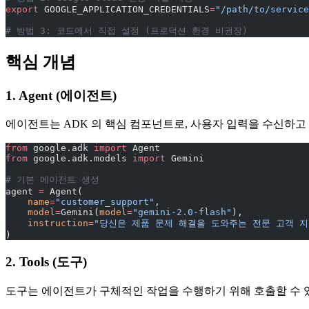
export
 GOOGLE_APPLICATION_CREDENTIALS
=
"/path/to/service
# 방법 3: 코드에서 직접 설정 (프로덕션 환경 비권장)
핵심 개념
1. Agent (에이전트)
에이전트는 ADK 의 핵심 컴포넌트로, 사용자 입력을 수신하
from
 google.adk 
import
 Agent
from
 google.adk.models 
import
 Gemini
# 기본 에이전트 생성
agent 
=
 Agent(
    name
=
"customer_support"
,
    model
=
Gemini(
model
=
"gemini-2.0-flash"
),
    instruction
=
"당신은 제품 문제 해결을 도와주는 전문 고객 
)
2. Tools (도구)
도구는 에이전트가 구체적인 작업을 수행하기 위해 호출할 수 