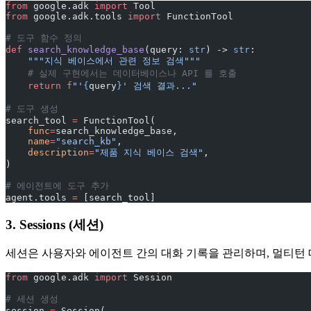
from
 google.adk 
import
 Tool
from
 google.adk.tools 
import
 FunctionTool
# 도구 함수 정의
def
 search_knowledge_base
(query: 
str
) -> 
str
:
    """지식 베이스에서 관련 정보 검색"""
    # 실제 구현에서는 데이터베이스나 API 를 호출
    return
 f
"'
{
query
}
' 검색 결과..."
# 도구 생성
search_tool 
=
 FunctionTool(
    func
=
search_knowledge_base,
    name
=
"search_kb"
,
    description
=
"제품 지식 베이스 검색"
,
)
# 에이전트에 도구 추가
agent.tools 
=
 [search_tool]
3. Sessions (세션)
세션은 사용자와 에이전트 간의 대화 기록을 관리하며, 멀티턴
from
 google.adk 
import
 Session
# 세션 생성
session 
=
 Session(