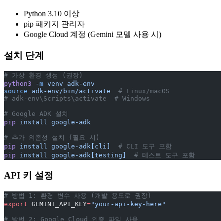
Python 3.10 이상
pip 패키지 관리자
Google Cloud 계정 (Gemini 모델 사용 시)
설치 단계
# 가상 환경 생성 (권장)
python3
 -m
 venv
 adk-env
source
 adk-env/bin/activate
  # Linux/macOS
# adk-env\Scripts\activate  # Windows
# Google ADK 설치
pip
 install
 google-adk
# 추가 의존성 설치 (필요 시)
pip
 install
 google-adk[cli]
  # CLI 도구 포함
pip
 install
 google-adk[testing]
  # 테스트 도구 포함
API 키 설정
# 방법 1: 환경 변수 사용 (개발 용도로 권장)
export
 GEMINI_API_KEY
=
"your-api-key-here"
# 방법 2: Google Cloud 인증 파일 사용