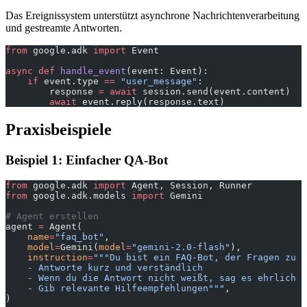
Das Ereignissystem unterstützt asynchrone Nachrichtenverarbeitung
und gestreamte Antworten.
from
 google.adk 
import
 Event
async
 def
 handle_event
(event: Event):
    if
 event.type 
==
 "user_message"
:
        response 
=
 await
 session.send(event.content)
        await
 event.reply(response.text)
Praxisbeispiele
Beispiel 1: Einfacher QA-Bot
from
 google.adk 
import
 Agent, Session, Runner
from
 google.adk.models 
import
 Gemini
# Agent erstellen
agent 
=
 Agent(
    name
=
"faq_bot"
,
    model
=
Gemini(
model
=
"gemini-2.0-flash"
),
    instruction
=
"""Du bist ein FAQ-Bot, der Fragen zu P
    - Antworte kurz und verständlich
    - Wenn du die Antwort nicht weißt, sag es ehrlich
    - Gib relevante Hilfeempfehlungen"""
,
)