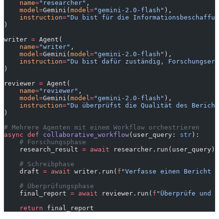
    name
=
"researcher"
,
    model
=
Gemini(
model
=
"gemini-2.0-flash"
),
    instruction
=
"Du bist für die Informationsbeschaffun
)
writer 
=
 Agent(
    name
=
"writer"
,
    model
=
Gemini(
model
=
"gemini-2.0-flash"
),
    instruction
=
"Du bist dafür zuständig, Forschungserg
)
reviewer 
=
 Agent(
    name
=
"reviewer"
,
    model
=
Gemini(
model
=
"gemini-2.0-flash"
),
    instruction
=
"Du überprüfst die Qualität des Bericht
)
# Mehrere Agenten mit einem Workflow orchestrieren
async
 def
 collaborative_workflow
(user_query: 
str
):
    # Forschungsphase
    research_result 
=
 await
 researcher.run(user_query)
    # Schreibphase
    draft 
=
 await
 writer.run(
f
"Verfasse einen Bericht b
    # Überprüfungsphase
    final_report 
=
 await
 reviewer.run(
f
"Überprüfe und 
    return
 final_report