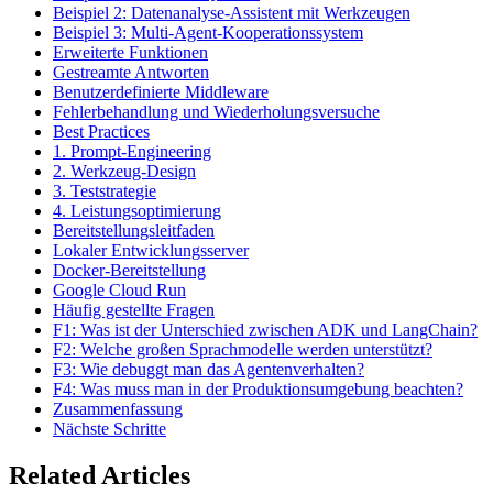
Beispiel 2: Datenanalyse-Assistent mit Werkzeugen
Beispiel 3: Multi-Agent-Kooperationssystem
Erweiterte Funktionen
Gestreamte Antworten
Benutzerdefinierte Middleware
Fehlerbehandlung und Wiederholungsversuche
Best Practices
1. Prompt-Engineering
2. Werkzeug-Design
3. Teststrategie
4. Leistungsoptimierung
Bereitstellungsleitfaden
Lokaler Entwicklungsserver
Docker-Bereitstellung
Google Cloud Run
Häufig gestellte Fragen
F1: Was ist der Unterschied zwischen ADK und LangChain?
F2: Welche großen Sprachmodelle werden unterstützt?
F3: Wie debuggt man das Agentenverhalten?
F4: Was muss man in der Produktionsumgebung beachten?
Zusammenfassung
Nächste Schritte
Related Articles