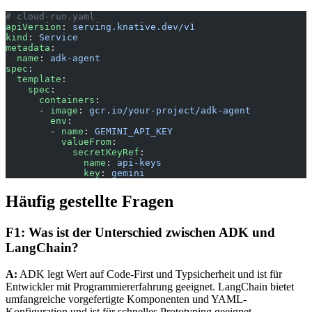
# cloud-run.yaml
apiVersion
: 
serving.knative.dev/v1
kind
: 
Service
metadata
:
  name
: 
adk-agent
spec
:
  template
:
    spec
:
      containers
:
      - 
image
: 
gcr.io/your-project/adk-agent
        env
:
        - 
name
: 
GEMINI_API_KEY
          valueFrom
:
            secretKeyRef
:
              name
: 
api-keys
              key
: 
gemini
Häufig gestellte Fragen
F1: Was ist der Unterschied zwischen ADK und
LangChain?
A:
ADK legt Wert auf Code-First und Typsicherheit und ist für
Entwickler mit Programmiererfahrung geeignet. LangChain bietet
umfangreiche vorgefertigte Komponenten und YAML-
Konfiguration und ist für schnelles Prototyping geeignet.