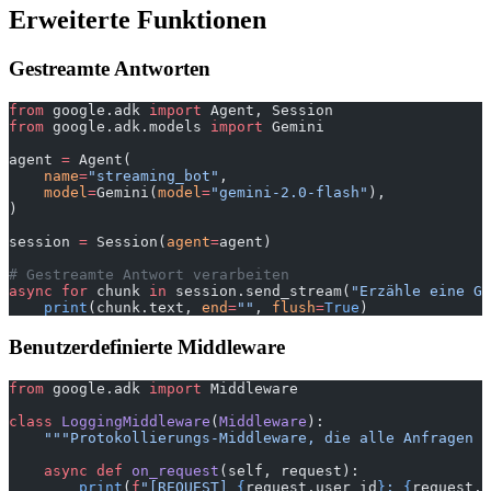
Erweiterte Funktionen
Gestreamte Antworten
from
 google.adk 
import
 Agent, Session
from
 google.adk.models 
import
 Gemini
agent 
=
 Agent(
    name
=
"streaming_bot"
,
    model
=
Gemini(
model
=
"gemini-2.0-flash"
),
)
session 
=
 Session(
agent
=
agent)
# Gestreamte Antwort verarbeiten
async
 for
 chunk 
in
 session.send_stream(
"Erzähle eine Ge
    print
(chunk.text, 
end
=
""
, 
flush
=
True
)
Benutzerdefinierte Middleware
from
 google.adk 
import
 Middleware
class
 LoggingMiddleware
(
Middleware
):
    """Protokollierungs-Middleware, die alle Anfragen u
    async
 def
 on_request
(self, request):
        print
(
f
"[REQUEST] 
{
request.user_id
}
: 
{
request.c