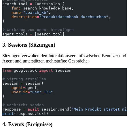
search_tool 
=
 FunctionTool(
    func
=
search_knowledge_base,
    name
=
"search_kb"
,
    description
=
"Produktdatenbank durchsuchen"
,
)
# Werkzeug zum Agent hinzufügen
agent.tools 
=
 [search_tool]
3. Sessions (Sitzungen)
Sitzungen verwalten den Interaktionsverlauf zwischen Benutzer und
Agent und unterstützen mehrstufige Gespräche.
from
 google.adk 
import
 Session
# Sitzung erstellen
session 
=
 Session(
    agent
=
agent,
    user_id
=
"user_123"
,
)
# Nachricht senden
response 
=
 await
 session.send(
"Mein Produkt startet nic
print
(response.text)
4. Events (Ereignisse)