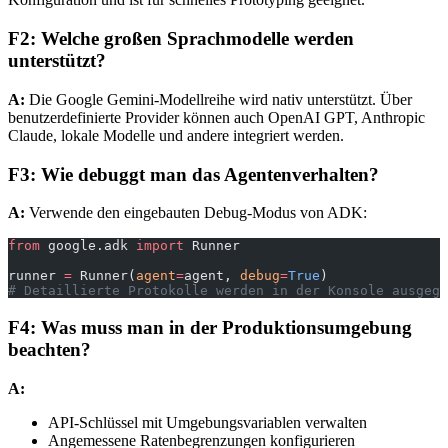
F2: Welche großen Sprachmodelle werden
unterstützt?
A:
Die Google Gemini-Modellreihe wird nativ unterstützt. Über
benutzerdefinierte Provider können auch OpenAI GPT, Anthropic
Claude, lokale Modelle und andere integriert werden.
F3: Wie debuggt man das Agentenverhalten?
A:
Verwende den eingebauten Debug-Modus von ADK:
from
 google.adk 
import
 Runner
runner 
=
 Runner(
agent
=
agent, 
debug
=
True
)
# Detaillierte Protokolle werden in der Konsole ausgege
F4: Was muss man in der Produktionsumgebung
beachten?
A:
API-Schlüssel mit Umgebungsvariablen verwalten
Angemessene Ratenbegrenzungen konfigurieren