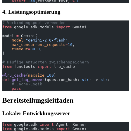
    assert
 len
(response.text) 
>
 0
4. Leistungsoptimierung
# Verbindungspool verwenden
from
 google.adk.models 
import
 Gemini
model 
=
 Gemini(
    model
=
"gemini-2.0-flash"
,
    max_concurrent_requests
=
10
,
    timeout
=
30.0
,
)
# Häufige Antworten zwischenspeichern
from
 functools 
import
 lru_cache
@lru_cache
(
maxsize
=
100
)
def
 get_faq_answer
(question_hash: 
str
) -> 
str
:
    # Cache-Logik
    pass
Bereitstellungsleitfaden
Lokaler Entwicklungsserver
from
 google.adk 
import
 Agent, Runner
from
 google.adk.models 
import
 Gemini