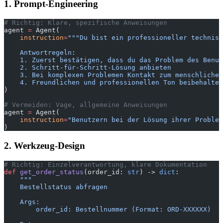
1. Prompt-Engineering
# Richtig: Klare, spezifische Anweisungen
agent 
=
 Agent(
    instruction
=
"""Du bist ein professioneller technisc
    Antwortregeln:
    1. Zuerst bestätigen, dass du das Problem des Benu
    2. Schritt-für-Schritt-Lösung anbieten
    3. Bei komplexen Problemen Kontakt zum menschlichen
    4. Freundlichen und professionellen Ton beibehalten
)
# Vermeiden: Vage, allgemeine Anweisungen
agent 
=
 Agent(
    instruction
=
"Benutzern bei der Lösung ihrer Problem
)
2. Werkzeug-Design
# Richtig: Einzelverantwortung, klare Dokumentation
def
 get_order_status
(order_id: 
str
) -> 
dict
:
    """
    Bestellstatus abfragen
    Args:
        order_id: Bestellnummer (Format: ORD-XXXXXX)