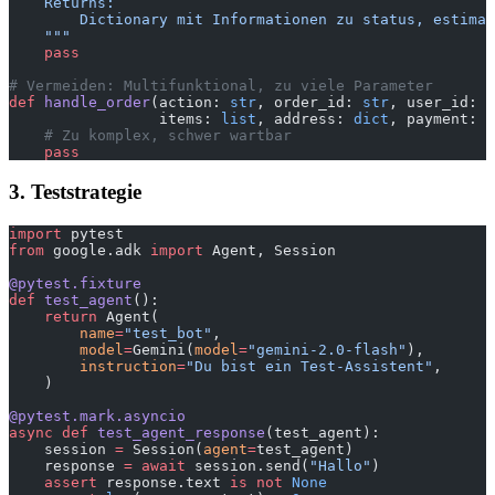
    Returns:
        Dictionary mit Informationen zu status, estimat
    """
    pass
# Vermeiden: Multifunktional, zu viele Parameter
def
 handle_order
(action: 
str
, order_id: 
str
, user_id: 
s
                 items: 
list
, address: 
dict
, payment: 
d
    # Zu komplex, schwer wartbar
    pass
3. Teststrategie
import
 pytest
from
 google.adk 
import
 Agent, Session
@pytest.fixture
def
 test_agent
():
    return
 Agent(
        name
=
"test_bot"
,
        model
=
Gemini(
model
=
"gemini-2.0-flash"
),
        instruction
=
"Du bist ein Test-Assistent"
,
    )
@pytest.mark.asyncio
async
 def
 test_agent_response
(test_agent):
    session 
=
 Session(
agent
=
test_agent)
    response 
=
 await
 session.send(
"Hallo"
)
    assert
 response.text 
is
 not
 None