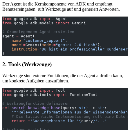
Der Agent ist die Kernkomponente von ADK und empfängt
Benutzereingaben, ruft Werkzeuge auf und generiert Antworten.
from
 google.adk 
import
 Agent
from
 google.adk.models 
import
 Gemini
# Grundlegenden Agent erstellen
agent 
=
 Agent(
    name
=
"customer_support"
,
    model
=
Gemini(
model
=
"gemini-2.0-flash"
),
    instruction
=
"Du bist ein professioneller Kundenserv
)
2. Tools (Werkzeuge)
Werkzeuge sind externe Funktionen, die der Agent aufrufen kann,
um konkrete Aufgaben auszuführen.
from
 google.adk 
import
 Tool
from
 google.adk.tools 
import
 FunctionTool
# Werkzeugfunktion definieren
def
 search_knowledge_base
(query: 
str
) -> 
str
:
    """Relevante Informationen aus der Wissensdatenbank
    # Die tatsächliche Implementierung ruft eine Datenb
    return
 f
"Suchergebnisse für '
{
query
}
'..."
# Werkzeug erstellen