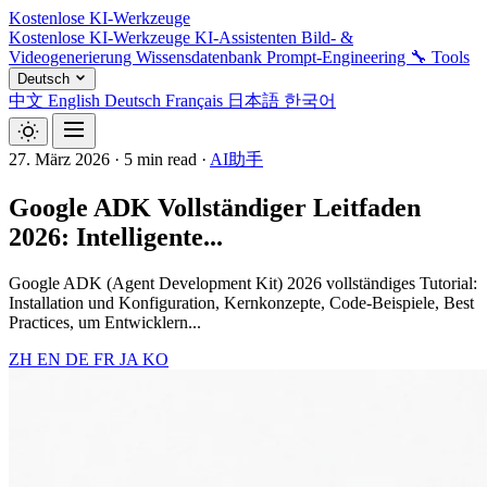
Kostenlose KI-Werkzeuge
Kostenlose KI-Werkzeuge
KI-Assistenten
Bild- &
Videogenerierung
Wissensdatenbank
Prompt-Engineering
🔧 Tools
Deutsch
中文
English
Deutsch
Français
日本語
한국어
27. März 2026
·
5 min read
·
AI助手
Google ADK Vollständiger Leitfaden
2026: Intelligente...
Google ADK (Agent Development Kit) 2026 vollständiges Tutorial:
Installation und Konfiguration, Kernkonzepte, Code-Beispiele, Best
Practices, um Entwicklern...
ZH
EN
DE
FR
JA
KO