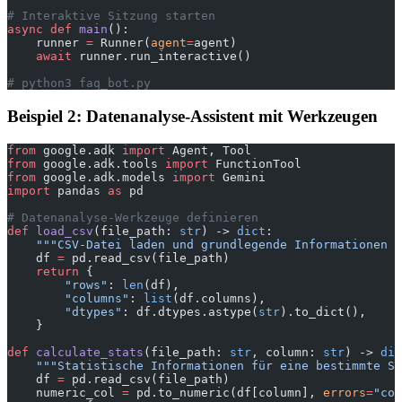
# Interaktive Sitzung starten
async
 def
 main
():
    runner 
=
 Runner(
agent
=
agent)
    await
 runner.run_interactive()
# python3 faq_bot.py
Beispiel 2: Datenanalyse-Assistent mit Werkzeugen
from
 google.adk 
import
 Agent, Tool
from
 google.adk.tools 
import
 FunctionTool
from
 google.adk.models 
import
 Gemini
import
 pandas 
as
 pd
# Datenanalyse-Werkzeuge definieren
def
 load_csv
(file_path: 
str
) -> 
dict
:
    """CSV-Datei laden und grundlegende Informationen z
    df 
=
 pd.read_csv(file_path)
    return
 {
        "rows"
: 
len
(df),
        "columns"
: 
list
(df.columns),
        "dtypes"
: df.dtypes.astype(
str
).to_dict(),
    }
def
 calculate_stats
(file_path: 
str
, column: 
str
) -> 
dic
    """Statistische Informationen für eine bestimmte Sp
    df 
=
 pd.read_csv(file_path)
    numeric_col 
=
 pd.to_numeric(df[column], 
errors
=
"coe