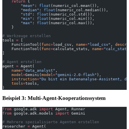
    return
 {
        "mean"
: 
float
(numeric_col.mean()),
        "median"
: 
float
(numeric_col.median()),
        "std"
: 
float
(numeric_col.std()),
        "min"
: 
float
(numeric_col.min()),
        "max"
: 
float
(numeric_col.max()),
    }
# Werkzeuge erstellen
tools 
=
 [
    FunctionTool(
func
=
load_csv, 
name
=
"load_csv"
, 
descri
    FunctionTool(
func
=
calculate_stats, 
name
=
"calc_stats
]
# Agent erstellen
agent 
=
 Agent(
    name
=
"data_analyst"
,
    model
=
Gemini(
model
=
"gemini-2.0-flash"
),
    instruction
=
"Du bist ein Datenanalyse-Assistent, de
    tools
=
tools,
)
Beispiel 3: Multi-Agent-Kooperationssystem
from
 google.adk 
import
 Agent, Runner
from
 google.adk.models 
import
 Gemini
# Mehrere spezialisierte Agenten erstellen
researcher 
=
 Agent(