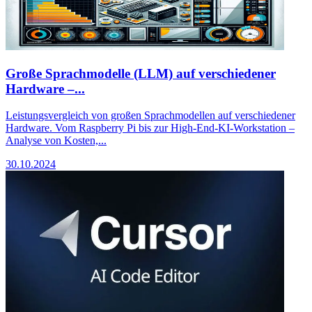
Große Sprachmodelle (LLM) auf verschiedener
Hardware –...
Leistungsvergleich von großen Sprachmodellen auf verschiedener
Hardware. Vom Raspberry Pi bis zur High-End-KI-Workstation –
Analyse von Kosten,...
30.10.2024