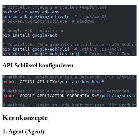
# Virtuelle Umgebung erstellen (empfohlen)
python3
 -m
 venv
 adk-env
source
 adk-env/bin/activate
  # Linux/macOS
# adk-env\Scripts\activate  # Windows
# Google ADK installieren
pip
 install
 google-adk
# Zusätzliche Abhängigkeiten installieren (nach Bedarf)
pip
 install
 google-adk[cli]
  # Enthält CLI-Tools
pip
 install
 google-adk[testing]
  # Enthält Test-Tools
API-Schlüssel konfigurieren
# Methode 1: Umgebungsvariable verwenden (für Entwicklu
export
 GEMINI_API_KEY
=
"your-api-key-here"
# Methode 2: Google Cloud-Anmeldungsdatei verwenden
export
 GOOGLE_APPLICATION_CREDENTIALS
=
"/path/to/service
# Methode 3: Direkt im Code konfigurieren (für Produkti
Kernkonzepte
1. Agent (Agent)