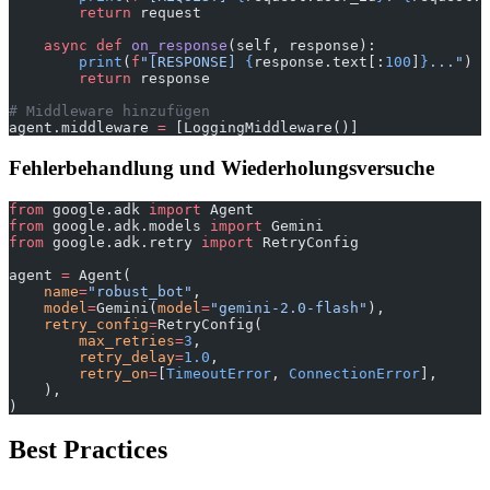
        return
 request
    async
 def
 on_response
(self, response):
        print
(
f
"[RESPONSE] 
{
response.text[:
100
]
}
..."
)
        return
 response
# Middleware hinzufügen
agent.middleware 
=
 [LoggingMiddleware()]
Fehlerbehandlung und Wiederholungsversuche
from
 google.adk 
import
 Agent
from
 google.adk.models 
import
 Gemini
from
 google.adk.retry 
import
 RetryConfig
agent 
=
 Agent(
    name
=
"robust_bot"
,
    model
=
Gemini(
model
=
"gemini-2.0-flash"
),
    retry_config
=
RetryConfig(
        max_retries
=
3
,
        retry_delay
=
1.0
,
        retry_on
=
[
TimeoutError
, 
ConnectionError
],
    ),
)
Best Practices