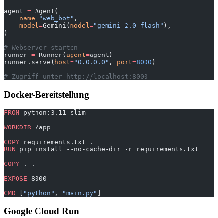
agent 
=
 Agent(
    name
=
"web_bot"
,
    model
=
Gemini(
model
=
"gemini-2.0-flash"
),
)
# Webserver starten
runner 
=
 Runner(
agent
=
agent)
runner.serve(
host
=
"0.0.0.0"
, 
port
=
8000
)
# Zugriff unter http://localhost:8000
Docker-Bereitstellung
FROM
 python:3.11-slim
WORKDIR
 /app
COPY
 requirements.txt .
RUN
 pip install --no-cache-dir -r requirements.txt
COPY
 . .
EXPOSE
 8000
CMD
 [
"python"
, 
"main.py"
]
Google Cloud Run