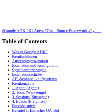
#Google ADK
#KI-Agent
#Open-Source-Framework
#Python
Table of Contents
Was ist Google ADK?
Kernfunktionen
Anwendungsszenarien
Installation und Konfiguration
Systemanforderungen
Installationsschritte
API-Schlüssel konfigurieren
Kernkonzepte
1. Agent (Agent)
2. Tools (Werkzeuge)
3. Sessions (Sitzungen)
4. Events (Ereignisse)
Praxisbeispiele
Beispiel 1: Einfacher QA-Bot