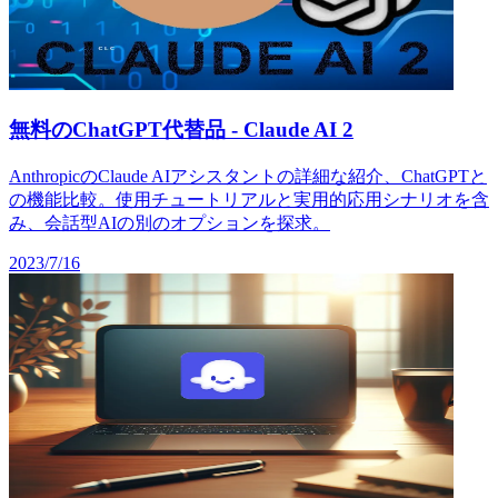
無料のChatGPT代替品 - Claude AI 2
AnthropicのClaude AIアシスタントの詳細な紹介、ChatGPTと
の機能比較。使用チュートリアルと実用的応用シナリオを含
み、会話型AIの別のオプションを探求。
2023/7/16