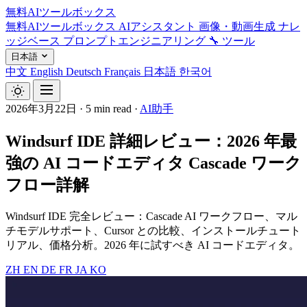
無料AIツールボックス
無料AIツールボックス
AIアシスタント
画像・動画生成
ナレ
ッジベース
プロンプトエンジニアリング
🔧 ツール
日本語
中文
English
Deutsch
Français
日本語
한국어
2026年3月22日
·
5 min read
·
AI助手
Windsurf IDE 詳細レビュー：2026 年最
強の AI コードエディタ Cascade ワーク
フロー詳解
Windsurf IDE 完全レビュー：Cascade AI ワークフロー、マル
チモデルサポート、Cursor との比較、インストールチュート
リアル、価格分析。2026 年に試すべき AI コードエディタ。
ZH
EN
DE
FR
JA
KO