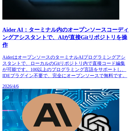
Aider AI：ターミナル内のオープンソースコーディ
ングアシスタントで、AIが直接Gitリポジトリを操
作
AiderはオープンソースのターミナルAIプログラミングアシ
スタントで、ローカルのGitリポジトリ内で直接コード編集
が可能です。100以上のプログラミング言語をサポートし、
IDEプラグイン不要で、完全にオープンソースで無料です。
2026/4/6