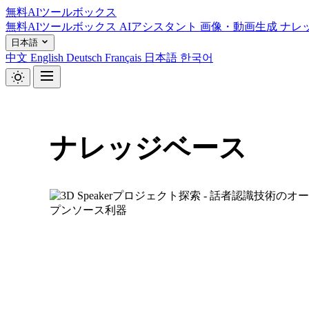
無料AIツールボックス
無料AIツールボックス
AIアシスタント
画像・動画生成
ナレ
日本語
中文
English
Deutsch
Français
日本語
한국어
ナレッジベース