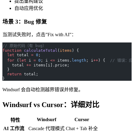
提出重构建议
自动应用优化
场景 3：Bug 修复
当测试失败时，点击”Fix with AI”：
// 原始代码（有 bug）
function
 calculateTotal
(
items
) {
  let
 total 
=
 0
;
  for
 (
let
 i 
=
 0
; i 
<=
 items.
length
; i
++
) {  
// 错误：应
    total 
+=
 items[i].price;
  }
  return
 total;
}
Windsurf 会自动检测越界错误并修复。
Windsurf vs Cursor：详细对比
Windsurf
Cursor
特性
AI 工作流
Cascade 代理模式
Chat + Tab 补全