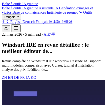
Boîte à outils IA gratuite
Boîte à outils IA gratuite
Assistants IA
Génération d'images et
vidéos
Base de connaissances
Ingénierie de prompt
🔧 Outils
Français
中文
English
Deutsch
Français
日本語
한국어
22 mars 2026
·
5 min read
·
AI助手
Windsurf IDE en revue détaillée : le
meilleur éditeur de...
Revue complète de Windsurf IDE : workflow Cascade IA, support
multi-modèles, comparaison avec Cursor, tutoriel d'installation,
analyse des prix. L'éditeur de...
ZH
EN
DE
FR
JA
KO