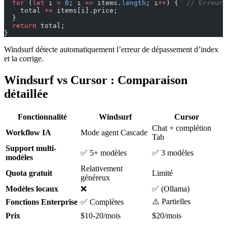
  for
 (
let
 i 
=
 0
; i 
<=
 items.
length
; i
++
) {  
// Erreur 
    total 
+=
 items[i].price;
  }
  return
 total;
}
Windsurf détecte automatiquement l’erreur de dépassement d’index
et la corrige.
Windsurf vs Cursor : Comparaison
détaillée
Fonctionnalité
Windsurf
Cursor
Chat + complétion
Workflow IA
Mode agent Cascade
Tab
Support multi-
✅ 5+ modèles
✅ 3 modèles
modèles
Relativement
Quota gratuit
Limité
généreux
Modèles locaux
❌
✅ (Ollama)
⚠️ Partielles
Fonctions Enterprise
✅ Complètes
Prix
$10-20/mois
$20/mois