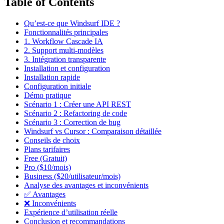
Table of Contents
Qu’est-ce que Windsurf IDE ?
Fonctionnalités principales
1. Workflow Cascade IA
2. Support multi-modèles
3. Intégration transparente
Installation et configuration
Installation rapide
Configuration initiale
Démo pratique
Scénario 1 : Créer une API REST
Scénario 2 : Refactoring de code
Scénario 3 : Correction de bug
Windsurf vs Cursor : Comparaison détaillée
Conseils de choix
Plans tarifaires
Free (Gratuit)
Pro ($10/mois)
Business ($20/utilisateur/mois)
Analyse des avantages et inconvénients
✅ Avantages
❌ Inconvénients
Expérience d’utilisation réelle
Conclusion et recommandations