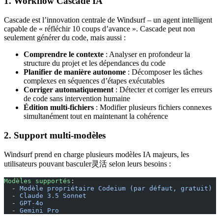
1. Workflow Cascade IA
Cascade est l’innovation centrale de Windsurf – un agent intelligent
capable de « réfléchir 10 coups d’avance ». Cascade peut non
seulement générer du code, mais aussi :
Comprendre le contexte
: Analyser en profondeur la
structure du projet et les dépendances du code
Planifier de manière autonome
: Décomposer les tâches
complexes en séquences d’étapes exécutables
Corriger automatiquement
: Détecter et corriger les erreurs
de code sans intervention humaine
Édition multi-fichiers
: Modifier plusieurs fichiers connexes
simultanément tout en maintenant la cohérence
2. Support multi-modèles
Windsurf prend en charge plusieurs modèles IA majeurs, les
utilisateurs pouvant basculer灵活 selon leurs besoins :
Modèles supportés
:
  - 
Modèle propriétaire Codeium (par défaut, gratuit)
  - 
Claude 3.5 Sonnet
  - 
GPT-4o
  - 
Gemini Pro