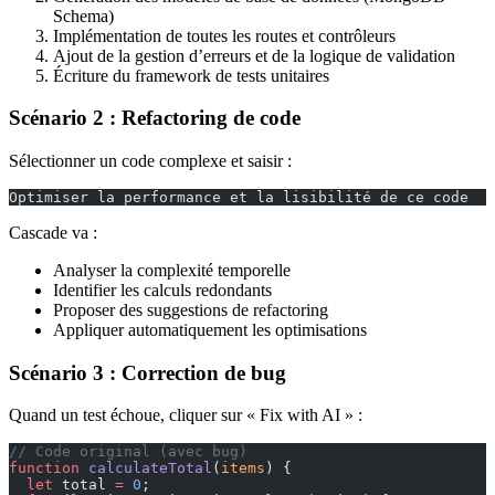
Schema)
Implémentation de toutes les routes et contrôleurs
Ajout de la gestion d’erreurs et de la logique de validation
Écriture du framework de tests unitaires
Scénario 2 : Refactoring de code
Sélectionner un code complexe et saisir :
Optimiser la performance et la lisibilité de ce code
Cascade va :
Analyser la complexité temporelle
Identifier les calculs redondants
Proposer des suggestions de refactoring
Appliquer automatiquement les optimisations
Scénario 3 : Correction de bug
Quand un test échoue, cliquer sur « Fix with AI » :
// Code original (avec bug)
function
 calculateTotal
(
items
) {
  let
 total 
=
 0
;