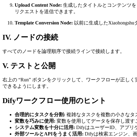
Upload Content Node:
生成したタイトルとコンテンツをタ
リクエストを送信できます。
Template Conversion Node:
以前に生成したXiaohong
IV. ノードの接続
すべてのノードを論理順序で接続ラインで接続します。
V. テストと公開
右上の “Run” ボタンをクリックして、ワークフローが正し
できるようにします。
Difyワークフロー使用のヒント
合理的にタスクを分割:
複雑なタスクを複数の小さなタ
変数を巧みに使用:
変数を使用してデータを保存し渡す
システム変数を十分に活用:
DifyはユーザーID、ア
外部ツールとAPIをうまく活用:
Difyは検索エンジン