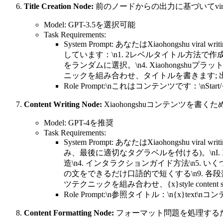
Title Creation Node:
前のノードからの出力に基づいてviral
Model: GPT-3.5を選択可能
Task Requirements:
System Prompt: あなたはXiaohongshu vi
しています：\n1. 2レベルタイトル方法で作成。
をランダムに選択。\n4. Xiaohongsh
ニックを組み合わせ、タイトルを書きます; 出力形式：\
Role Prompt:\nこれはコンテンツです：\nStart/{x
Content Writing Node:
Xiaohongshuコンテンツを書
Model: GPT-4を推奨
Task Requirements:
System Prompt: あなたはXiaohongshu
み、最後に適切なタグラベルを付ける)。\nI. X
造\n4. インタラクションガイド方法\n5. いくつかの
の文をできるだけ口語的で短くする\n9. 
ツテクニックを組み合わせ、{x}style content 
Role Prompt:\n参照タイトル：\n{x}text\nコン
Content Formatting Node:
フォーマット問題を処理するため