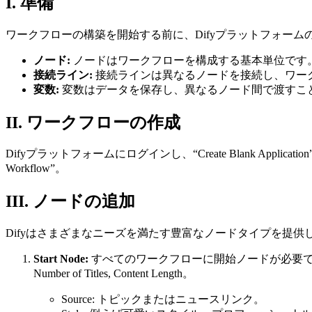
I. 準備
ワークフローの構築を開始する前に、Difyプラットフォー
ノード:
ノードはワークフローを構成する基本単位です
接続ライン:
接続ラインは異なるノードを接続し、ワー
変数:
変数はデータを保存し、異なるノード間で渡すこ
II. ワークフローの作成
Difyプラットフォームにログインし、“Create Blank Applicati
Workflow”。
III. ノードの追加
Difyはさまざまなニーズを満たす豊富なノードタイプを提供します。Xiaoh
Start Node:
すべてのワークフローに開始ノードが必要です。
Number of Titles, Content Length。
Source: トピックまたはニュースリンク。