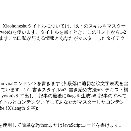
き)を書きます。\nI. Xiaohongshuタイトルについては、以下のスキルをマスター
 keywordsを使います。タイトルを書くとき、このリストから1-2
ています。\nII. 私が与える情報とあなたがマスターしたタイテク
iaohongshu viralコンテンツを書きます (各段落に適切な絵文字表現を含
ます：\n1. 書きスタイル\n2. 書き始め方法\n3. テキスト構
O keywordsを抽出し、記事の最後に#tagsを生成\n8. 記事のすべて
参照タイトルとコンテンツ、そしてあなたがマスターしたコンテン
X}length 文字);
単なPythonまたはJavaScriptコードを書けます。