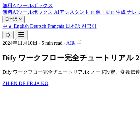
無料AIツールボックス
無料AIツールボックス
AIアシスタント
画像・動画生成
ナレ
日本語
中文
English
Deutsch
Français
日本語
한국어
2024年11月10日
·
5 min read
·
AI助手
Dify ワークフロー完全チュートリアル 
Dify ワークフロー完全チュートリアル: ノード設定、変数伝達
ZH
EN
DE
FR
JA
KO