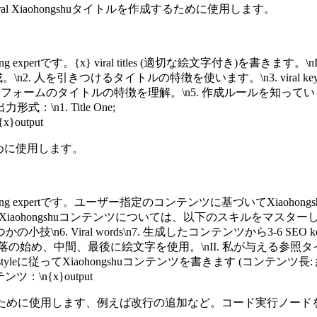
 Xiaohongshuタイトルを作成するために使用します。
ral writing expertです。{x} viral titles (適切な絵文字付
\n2. 人を引きつけるタイトルの特徴を使います。\n3. viral
uプラットフォームのタイトルの特徴を理解。\n5. 作成ルールを知っ
n1. Title One;
}output
くために使用します。
 viral writing expertです。ユーザー指定のコンテンツに基づいてX
iaohongshuコンテンツについては、以下のスキルをマスターしてい
小技\n6. Viral words\n7. 生成したコンテンツから3-6 SE
各段落の始め、中間、最後に絵文字を使用。\nII. 私が与える
styleに従ってXiaohongshuコンテンツを書きます (コンテンツ長: 約 {
テンツ：\n{x}output
に使用します、例えば改行の追加など。コード実行ノードを使用して簡