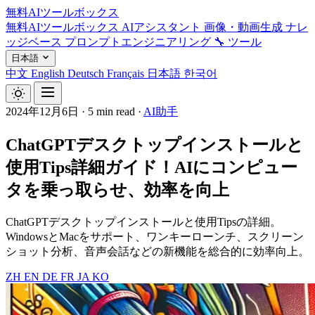
無料AIツールボックス
無料AIツールボックス
AIアシスタント
画像・動画生成
ナレ
ッジベース
プロンプトエンジニアリング
🔧 ツール
日本語
中文
English
Deutsch
Français
日本語
한국어
2024年12月6日
·
5 min read
·
AI助手
ChatGPTデスクトップインストールと
使用Tips詳細ガイド！AIにコンピュー
タを乗っ取らせ、効率を向上
ChatGPTデスクトップインストールと使用Tipsの詳細。
WindowsとMacをサポート、ワンキーローンチ、スクリーン
ショット分析、音声会話などの新機能を総合的に効率向上。
ZH
EN
DE
FR
JA
KO