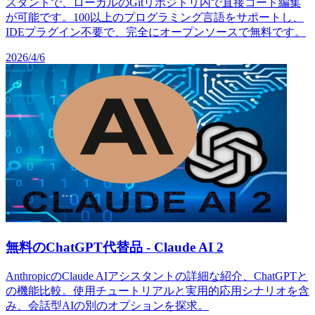
スタントで、ローカルのGitリポジトリ内で直接コード編集
が可能です。100以上のプログラミング言語をサポートし、
IDEプラグイン不要で、完全にオープンソースで無料です。
2026/4/6
無料のChatGPT代替品 - Claude AI 2
AnthropicのClaude AIアシスタントの詳細な紹介、ChatGPTと
の機能比較。使用チュートリアルと実用的応用シナリオを含
み、会話型AIの別のオプションを探求。