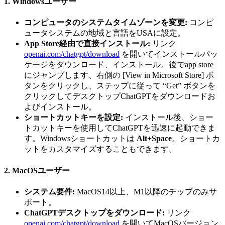
1. Windowsユーザー
コンピュータのシステムタイムゾーンを変更:
コンピ
ュータシステムの地域と言語をUSAに設定。
App Store経由で直接インストール:
リンク
openai.com/chatgpt/download
を開いてインストールパッ
ケージをダウンロード、インストール。後でapp store
にジャンプします、右側の [View in Microsoft Store] ボ
タンをクリックし、ステップに従って “Get” ボタンを
クリックしてデスクトップChatGPTをダウンロードお
よびインストール。
ショートカットキーを設定:
インストール後、ショー
トカットキーを使用してChatGPTを迅速に起動できま
す。Windowsショートカットは
Alt+Space
。ショートカ
ットをカスタマイズすることもできます。
2. MacOSユーザー
システム要件:
MacOS14以上、M1以降のチップのみサ
ポート。
ChatGPTデスクトップをダウンロード:
リンク
openai.com/chatgpt/download
を開いてMacOSバージョン