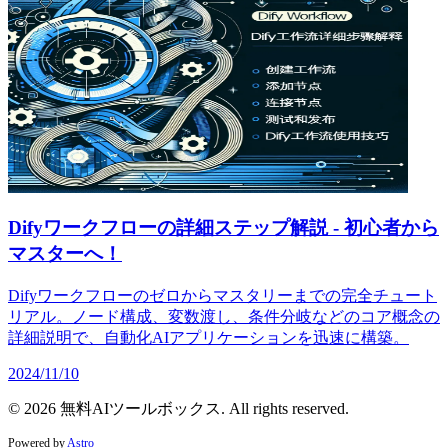
Difyワークフローの詳細ステップ解説 - 初心者から
マスターへ！
Difyワークフローのゼロからマスタリーまでの完全チュート
リアル。ノード構成、変数渡し、条件分岐などのコア概念の
詳細説明で、自動化AIアプリケーションを迅速に構築。
2024/11/10
© 2026 無料AIツールボックス. All rights reserved.
Powered by
Astro