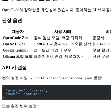
OpenCode의 강력함은 유연성에 있습니다. 좋아하는 LLM 제
권장 옵션
제공자
사용 사례
비
OpenCode Zen
공식 엄선 모델, 코딩 최적화
종량제
OpenAI GPT
ChatGPT 사용자에게 익숙한 선택
$0.01-0.03
Google Gemini
멀티모달 작업에 우수
무료 할당
Ollama 로컬 모델
프라이버시 민감, 제로コスト
완전 무료
API 키 설정
전역 설정 파일
생성:
~/.config/opencode/opencode.json
{
  "provider"
: 
"openai"
,
  "model"
: 
"gpt-4o"
}
또는 환경 변수 설정: