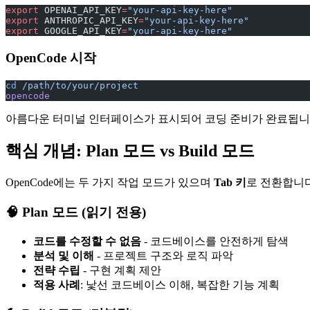
export
 OPENAI_API_KEY
=
"your-api-key-here"
export
 ANTHROPIC_API_KEY
=
"your-api-key-here"
export
 GOOGLE_API_KEY
=
"your-api-key-here"
OpenCode 시작
cd
 /path/to/your/project
opencode
아름다운 터미널 인터페이스가 표시되어 코딩 준비가 완료됩니
핵심 개념: Plan 모드 vs Build 모드
OpenCode에는 두 가지 작업 모드가 있으며
Tab 키
로 전환합니다
🧠 Plan 모드 (읽기 전용)
코드를 수정할 수 없음
- 코드베이스를 안전하게 탐색
분석 및 이해
- 프로젝트 구조와 로직 파악
전략 수립
- 구현 계획 제안
적용 사례
: 낯선 코드베이스 이해, 복잡한 기능 계획