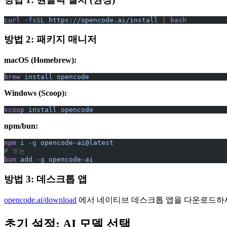
curl
 -fsSL
 https://opencode.ai/install
 |
 bash
방법 2: 패키지 매니저
macOS (Homebrew):
brew
 install
 opencode
Windows (Scoop):
scoop
 install
 opencode
npm/bun:
npm
 i
 -g
 opencode-ai@latest
# 또는
bun
 add
 -g
 opencode-ai
방법 3: 데스크톱 앱
opencode.ai/download
에서 네이티브 데스크톱 앱을 다운로드하세
초기 설정: AI 모델 선택