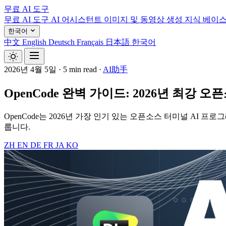
무료 AI 도구
무료 AI 도구
AI 어시스턴트
이미지 및 동영상 생성
지식 베이
한국어
中文
English
Deutsch
Français
日本語
한국어
2026년 4월 5일
·
5 min read
·
AI助手
OpenCode 완벽 가이드: 2026년 최강
OpenCode는 2026년 가장 인기 있는 오픈소스 터미널 AI 프로그래
룹니다.
ZH
EN
DE
FR
JA
KO