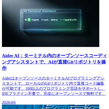
Aider AI：ターミナル内のオープンソースコーディ
ングアシスタントで、AIが直接Gitリポジトリを操
作
AiderはオープンソースのターミナルAIプログラミングアシ
スタントで、ローカルのGitリポジトリ内で直接コード編集
が可能です。100以上のプログラミング言語をサポートし、
IDEプラグイン不要で、完全にオープンソースで無料です。
2026/4/6