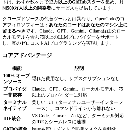
トは、わずか数ヶ月で
12万以上のGitHubスター
を集め、月
間
500万人以上の開発者
にサービスを提供しています。
クローズドソースの代替ツールとは異なり、OpenCodeのコ
アフィロソフィーは：
あなたのコードはあなたのマシン上に
留まるべき
です。Claude、GPT、Gemini、Ollama経由のロー
カルモデルを含む75以上のLLMプロバイダーをサポート
し、真のゼロコストAIプログラミングを実現します。
コアアドバンテージ
機能
説明
100% オープ
隠れた費用なし、サブスクリプションなし
ンソース
プロバイダ
Claude、GPT、Gemini、ローカルモデル、75
ー非依存
以上のプロバイダーに対応
ターミナル
美しいTUI（ターミナルユーザーインターフ
ネイティブ
ェース）、コマンドラインから離れない
VS Code、Cursor、Zedなど、ターミナル対応
IDE統合
のIDEとシームレスに連携
GitHub統合
IssueやPRコメントで直接タスクを自動化