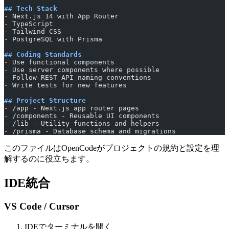
## Tech Stack
-
 Next.js 14 with App Router
-
 TypeScript
-
 Tailwind CSS
-
 PostgreSQL with Prisma
## Coding Standards
-
 Use functional components
-
 Use server components where possible
-
 Follow REST API naming conventions
-
 Write tests for new features
## Project Structure
-
 /app - Next.js app router pages
-
 /components - Reusable UI components
-
 /lib - Utility functions and helpers
-
 /prisma - Database schema and migrations
このファイルはOpenCodeがプロジェクトの規約と設定を理
解するのに役立ちます。
IDE統合
VS Code / Cursor
IDEでターミナルを開く