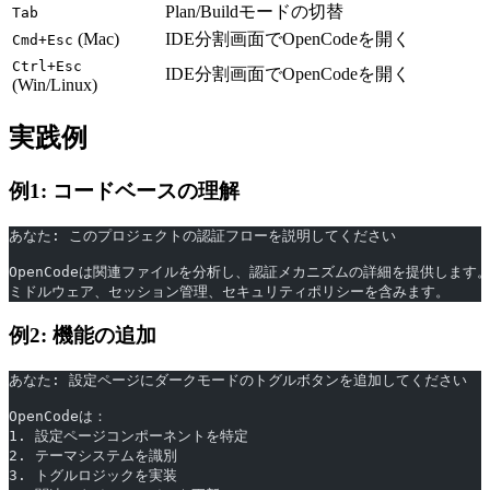
Plan/Buildモードの切替
Tab
(Mac)
IDE分割画面でOpenCodeを開く
Cmd+Esc
Ctrl+Esc
IDE分割画面でOpenCodeを開く
(Win/Linux)
実践例
例1: コードベースの理解
あなた: このプロジェクトの認証フローを説明してください
OpenCodeは関連ファイルを分析し、認証メカニズムの詳細を提供します
ミドルウェア、セッション管理、セキュリティポリシーを含みます。
例2: 機能の追加
あなた: 設定ページにダークモードのトグルボタンを追加してください
OpenCodeは：
1. 設定ページコンポーネントを特定
2. テーマシステムを識別
3. トグルロジックを実装