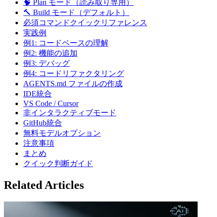
🧠 Plan モード（読み取り専用）
🔨 Build モード（デフォルト）
必須コマンドクイックリファレンス
実践例
例1: コードベースの理解
例2: 機能の追加
例3: デバッグ
例4: コードリファクタリング
AGENTS.md ファイルの作成
IDE統合
VS Code / Cursor
非インタラクティブモード
GitHub統合
無料モデルオプション
注意事項
まとめ
クイック判断ガイド
Related Articles