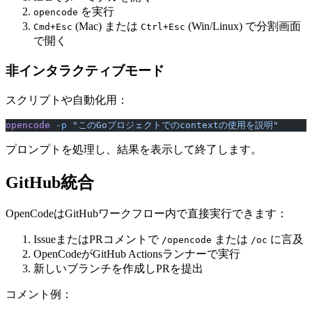
を実行
opencode
(Mac) または
(Win/Linux) で分割画面
Cmd+Esc
Ctrl+Esc
で開く
非インタラクティブモード
スクリプトや自動化用：
opencode
 -p
 "このGoプロジェクトでのcontextの使用を説明"
プロンプトを処理し、結果を表示して終了します。
GitHub統合
OpenCodeはGitHubワークフロー内で直接実行できます：
IssueまたはPRコメントで
または
に言及
/opencode
/oc
OpenCodeがGitHub Actionsランナーで実行
新しいブランチを作成しPRを提出
コメント例：