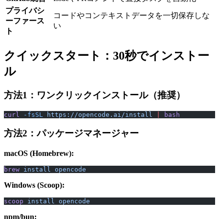
プライバシ
コードやコンテキストデータを一切保存しな
ーファース
い
ト
クイックスタート：30秒でインストー
ル
方法1：ワンクリックインストール（推奨）
curl
 -fsSL
 https://opencode.ai/install
 |
 bash
方法2：パッケージマネージャー
macOS (Homebrew):
brew
 install
 opencode
Windows (Scoop):
scoop
 install
 opencode
npm/bun: