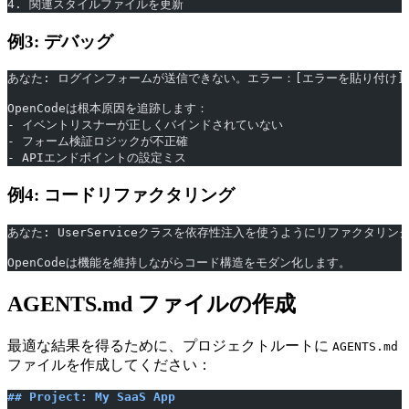
4. 関連スタイルファイルを更新
例3: デバッグ
あなた: ログインフォームが送信できない。エラー：[エラーを貼り付け]
OpenCodeは根本原因を追跡します：
- イベントリスナーが正しくバインドされていない
- フォーム検証ロジックが不正確
- APIエンドポイントの設定ミス
例4: コードリファクタリング
あなた: UserServiceクラスを依存性注入を使うようにリファクタリン
OpenCodeは機能を維持しながらコード構造をモダン化します。
AGENTS.md ファイルの作成
最適な結果を得るために、プロジェクトルートに
AGENTS.md
ファイルを作成してください：
## Project: My SaaS App