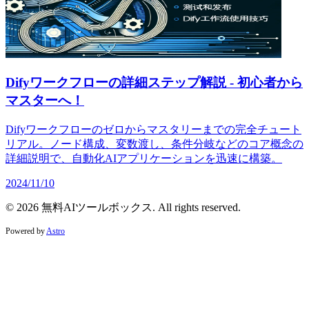
Difyワークフローの詳細ステップ解説 - 初心者から
マスターへ！
Difyワークフローのゼロからマスタリーまでの完全チュート
リアル。ノード構成、変数渡し、条件分岐などのコア概念の
詳細説明で、自動化AIアプリケーションを迅速に構築。
2024/11/10
© 2026 無料AIツールボックス. All rights reserved.
Powered by
Astro