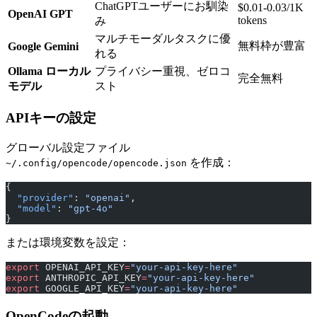
ChatGPTユーザーにお馴染
$0.01-0.03/1K
OpenAI GPT
tokens
み
マルチモーダルタスクに優
無料枠が豊富
Google Gemini
れる
Ollama ローカル
プライバシー重視、ゼロコ
完全無料
モデル
スト
APIキーの設定
グローバル設定ファイル
を作成：
~/.config/opencode/opencode.json
{
  "provider"
: 
"openai"
,
  "model"
: 
"gpt-4o"
}
または環境変数を設定：
export
 OPENAI_API_KEY
=
"your-api-key-here"
export
 ANTHROPIC_API_KEY
=
"your-api-key-here"
export
 GOOGLE_API_KEY
=
"your-api-key-here"
OpenCodeの起動