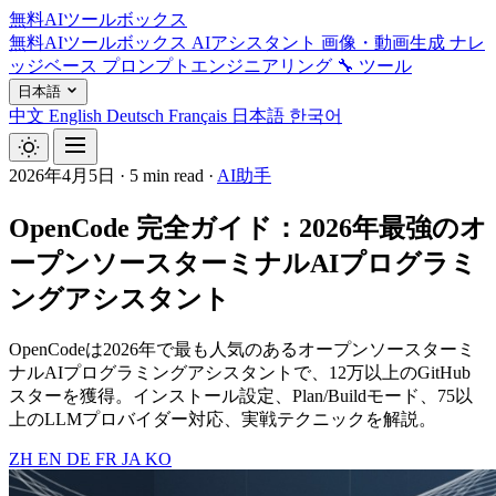
無料AIツールボックス
無料AIツールボックス
AIアシスタント
画像・動画生成
ナレ
ッジベース
プロンプトエンジニアリング
🔧 ツール
日本語
中文
English
Deutsch
Français
日本語
한국어
2026年4月5日
·
5 min read
·
AI助手
OpenCode 完全ガイド：2026年最強のオ
ープンソースターミナルAIプログラミ
ングアシスタント
OpenCodeは2026年で最も人気のあるオープンソースターミ
ナルAIプログラミングアシスタントで、12万以上のGitHub
スターを獲得。インストール設定、Plan/Buildモード、75以
上のLLMプロバイダー対応、実戦テクニックを解説。
ZH
EN
DE
FR
JA
KO