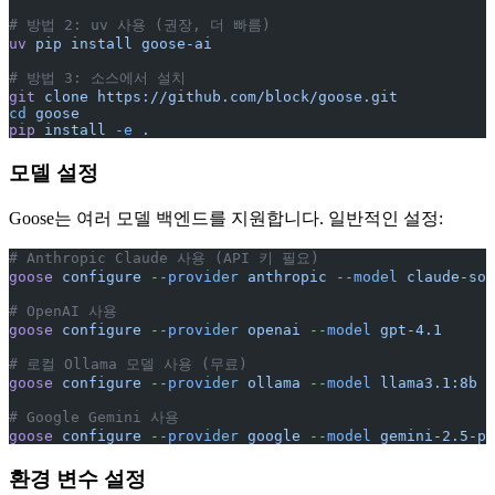
# 방법 2: uv 사용 (권장, 더 빠름)
uv
 pip
 install
 goose-ai
# 방법 3: 소스에서 설치
git
 clone
 https://github.com/block/goose.git
cd
 goose
pip
 install
 -e
 .
모델 설정
Goose는 여러 모델 백엔드를 지원합니다. 일반적인 설정:
# Anthropic Claude 사용 (API 키 필요)
goose
 configure
 --provider
 anthropic
 --model
 claude-son
# OpenAI 사용
goose
 configure
 --provider
 openai
 --model
 gpt-4.1
# 로컬 Ollama 모델 사용 (무료)
goose
 configure
 --provider
 ollama
 --model
 llama3.1:8b
# Google Gemini 사용
goose
 configure
 --provider
 google
 --model
 gemini-2.5-pr
환경 변수 설정