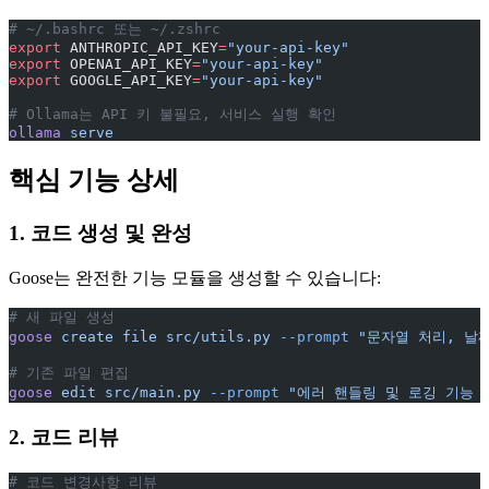
# ~/.bashrc 또는 ~/.zshrc
export
 ANTHROPIC_API_KEY
=
"your-api-key"
export
 OPENAI_API_KEY
=
"your-api-key"
export
 GOOGLE_API_KEY
=
"your-api-key"
# Ollama는 API 키 불필요, 서비스 실행 확인
ollama
 serve
핵심 기능 상세
1. 코드 생성 및 완성
Goose는 완전한 기능 모듈을 생성할 수 있습니다:
# 새 파일 생성
goose
 create
 file
 src/utils.py
 --prompt
 "문자열 처리, 날짜
# 기존 파일 편집
goose
 edit
 src/main.py
 --prompt
 "에러 핸들링 및 로깅 기능 
2. 코드 리뷰
# 코드 변경사항 리뷰