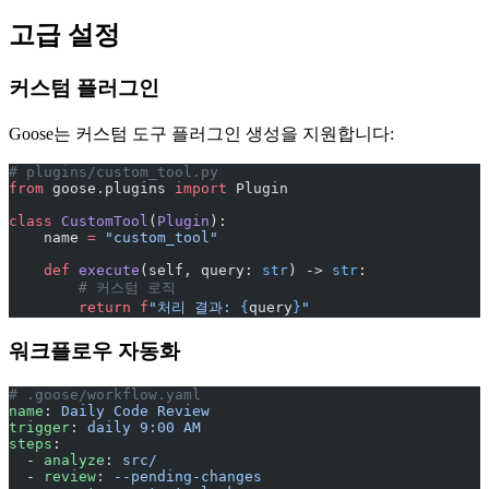
고급 설정
커스텀 플러그인
Goose는 커스텀 도구 플러그인 생성을 지원합니다:
# plugins/custom_tool.py
from
 goose.plugins 
import
 Plugin
class
 CustomTool
(
Plugin
):
    name 
=
 "custom_tool"
    def
 execute
(self, query: 
str
) -> 
str
:
        # 커스텀 로직
        return
 f
"처리 결과: 
{
query
}
"
워크플로우 자동화
# .goose/workflow.yaml
name
: 
Daily Code Review
trigger
: 
daily 9:00 AM
steps
:
  - 
analyze
: 
src/
  - 
review
: 
--pending-changes