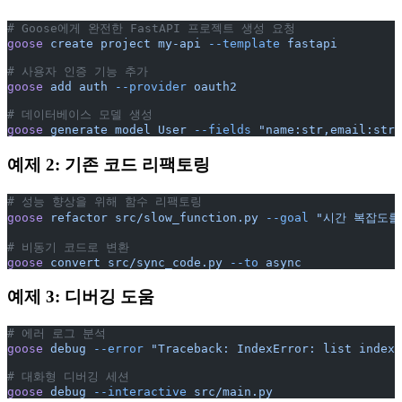
# Goose에게 완전한 FastAPI 프로젝트 생성 요청
goose
 create
 project
 my-api
 --template
 fastapi
# 사용자 인증 기능 추가
goose
 add
 auth
 --provider
 oauth2
# 데이터베이스 모델 생성
goose
 generate
 model
 User
 --fields
 "name:str,email:str,
예제 2: 기존 코드 리팩토링
# 성능 향상을 위해 함수 리팩토링
goose
 refactor
 src/slow_function.py
 --goal
 "시간 복잡도를 
# 비동기 코드로 변환
goose
 convert
 src/sync_code.py
 --to
 async
예제 3: 디버깅 도움
# 에러 로그 분석
goose
 debug
 --error
 "Traceback: IndexError: list index 
# 대화형 디버깅 세션
goose
 debug
 --interactive
 src/main.py