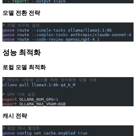
  - 
report
: 
--output slack
모델 전환 전략
# 모델 라우팅 설정
goose
 route
 --simple-tasks
 ollama/llama3.1:8b
goose
 route
 --complex-tasks
 anthropic/claude-sonnet-4
goose
 route
 --code-review
 openai/gpt-4.1
성능 최적화
로컬 모델 최적화
# 메모리 사용량 감소를 위해 양자화된 모델 사용
ollama
 pull
 llama3.1:8b-q4_K_M
# GPU 가속 설정
export
 OLLAMA_NUM_GPU
=
1
export
 OLLAMA_MAX_VRAM
=
8GB
캐시 전략
# 응답 캐시 활성화
goose
 config
 set
 cache.enabled
 true