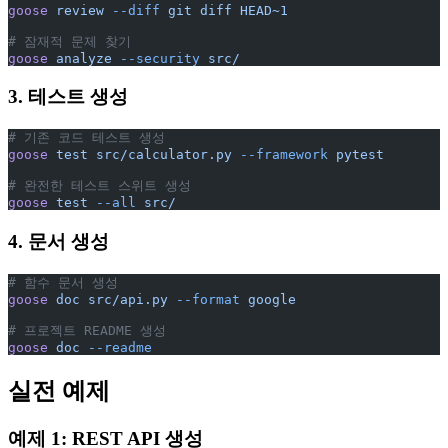
goose
 review
 --diff
 git
 diff
 HEAD~1
# 잠재적 문제 찾기
goose
 analyze
 --security
 src/
3. 테스트 생성
# 기존 코드 테스트 생성
goose
 test
 src/calculator.py
 --framework
 pytest
# 완전한 테스트 스위트 생성
goose
 test
 --all
 src/
4. 문서 생성
# 함수 문서 생성
goose
 doc
 src/api.py
 --format
 google
# 프로젝트 README 생성
goose
 doc
 --readme
실전 예제
예제 1: REST API 생성