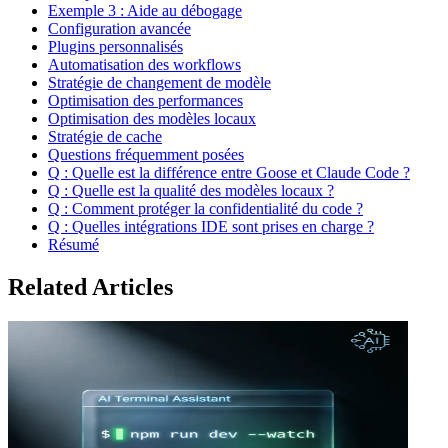
Exemple 3 : Aide au débogage
Configuration avancée
Plugins personnalisés
Automatisation des workflows
Stratégie de changement de modèle
Optimisation des performances
Optimisation des modèles locaux
Stratégie de cache
Questions fréquemment posées
Q : Quelle est la différence entre Goose et Claude Code ?
Q : Quelle est la qualité des modèles locaux ?
Q : Comment protéger la confidentialité du code ?
Q : Quelles intégrations IDE sont prises en charge ?
Résumé
Related Articles