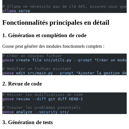
# Ollama ne nécessite pas de clé API, assurez-vous que
ollama
 serve
Fonctionnalités principales en détail
1. Génération et complétion de code
Goose peut générer des modules fonctionnels complets :
# Créer un nouveau fichier
goose
 create
 file
 src/utils.py
 --prompt
 "Créer un modul
# Modifier un fichier existant
goose
 edit
 src/main.py
 --prompt
 "Ajouter la gestion des
2. Revue de code
# Réviser les modifications de code
goose
 review
 --diff
 git
 diff
 HEAD~1
# Trouver les problèmes potentiels
goose
 analyze
 --security
 src/
3. Génération de tests