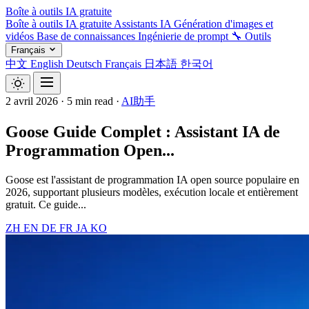
Boîte à outils IA gratuite
Boîte à outils IA gratuite
Assistants IA
Génération d'images et
vidéos
Base de connaissances
Ingénierie de prompt
🔧 Outils
Français
中文
English
Deutsch
Français
日本語
한국어
2 avril 2026
·
5 min read
·
AI助手
Goose Guide Complet : Assistant IA de
Programmation Open...
Goose est l'assistant de programmation IA open source populaire en
2026, supportant plusieurs modèles, exécution locale et entièrement
gratuit. Ce guide...
ZH
EN
DE
FR
JA
KO