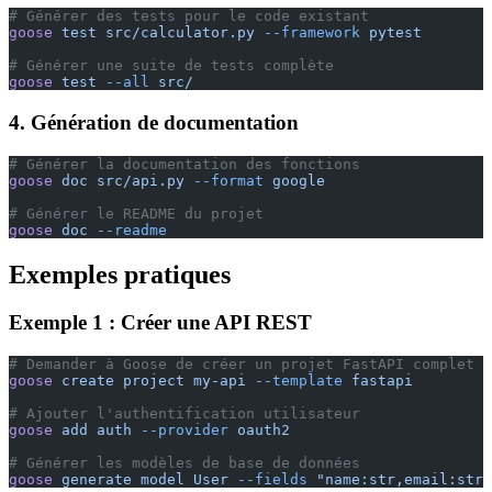
# Générer des tests pour le code existant
goose
 test
 src/calculator.py
 --framework
 pytest
# Générer une suite de tests complète
goose
 test
 --all
 src/
4. Génération de documentation
# Générer la documentation des fonctions
goose
 doc
 src/api.py
 --format
 google
# Générer le README du projet
goose
 doc
 --readme
Exemples pratiques
Exemple 1 : Créer une API REST
# Demander à Goose de créer un projet FastAPI complet
goose
 create
 project
 my-api
 --template
 fastapi
# Ajouter l'authentification utilisateur
goose
 add
 auth
 --provider
 oauth2
# Générer les modèles de base de données
goose
 generate
 model
 User
 --fields
 "name:str,email:str,