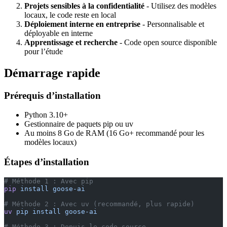
Projets sensibles à la confidentialité
- Utilisez des modèles
locaux, le code reste en local
Déploiement interne en entreprise
- Personnalisable et
déployable en interne
Apprentissage et recherche
- Code open source disponible
pour l’étude
Démarrage rapide
Prérequis d’installation
Python 3.10+
Gestionnaire de paquets pip ou uv
Au moins 8 Go de RAM (16 Go+ recommandé pour les
modèles locaux)
Étapes d’installation
# Méthode 1 : Avec pip
pip
 install
 goose-ai
# Méthode 2 : Avec uv (recommandé, plus rapide)
uv
 pip
 install
 goose-ai
# Méthode 3 : Depuis le code source