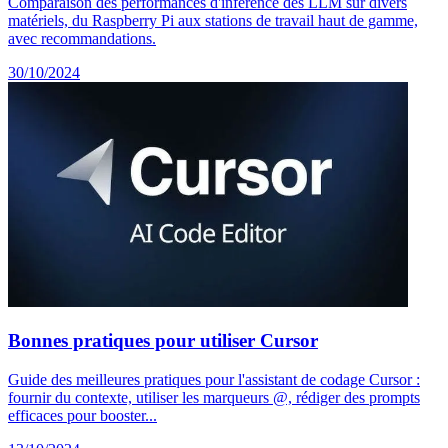
Comparaison des performances d'inférence des LLM sur divers
matériels, du Raspberry Pi aux stations de travail haut de gamme,
avec recommandations.
30/10/2024
Bonnes pratiques pour utiliser Cursor
Guide des meilleures pratiques pour l'assistant de codage Cursor :
fournir du contexte, utiliser les marqueurs @, rédiger des prompts
efficaces pour booster...