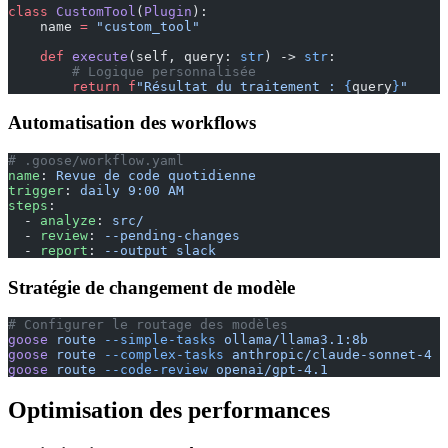
class
 CustomTool
(
Plugin
):
    name 
=
 "custom_tool"
    def
 execute
(self, query: 
str
) -> 
str
:
        # Logique personnalisée
        return
 f
"Résultat du traitement : 
{
query
}
"
Automatisation des workflows
# .goose/workflow.yaml
name
: 
Revue de code quotidienne
trigger
: 
daily 9:00 AM
steps
:
  - 
analyze
: 
src/
  - 
review
: 
--pending-changes
  - 
report
: 
--output slack
Stratégie de changement de modèle
# Configurer le routage des modèles
goose
 route
 --simple-tasks
 ollama/llama3.1:8b
goose
 route
 --complex-tasks
 anthropic/claude-sonnet-4
goose
 route
 --code-review
 openai/gpt-4.1
Optimisation des performances