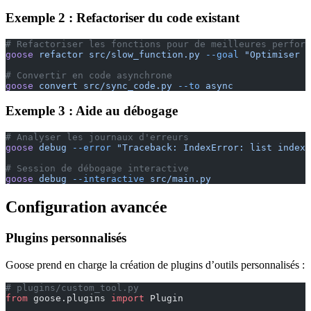
Exemple 2 : Refactoriser du code existant
# Refactoriser les fonctions pour de meilleures perform
goose
 refactor
 src/slow_function.py
 --goal
 "Optimiser l
# Convertir en code asynchrone
goose
 convert
 src/sync_code.py
 --to
 async
Exemple 3 : Aide au débogage
# Analyser les journaux d'erreurs
goose
 debug
 --error
 "Traceback: IndexError: list index 
# Session de débogage interactive
goose
 debug
 --interactive
 src/main.py
Configuration avancée
Plugins personnalisés
Goose prend en charge la création de plugins d’outils personnalisés :
# plugins/custom_tool.py
from
 goose.plugins 
import
 Plugin