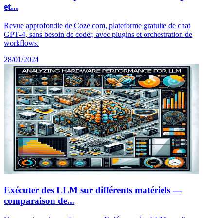
et...
Revue approfondie de Coze.com, plateforme gratuite de chat
GPT‑4, sans besoin de coder, avec plugins et orchestration de
workflows.
28/01/2024
Exécuter des LLM sur différents matériels —
comparaison de...