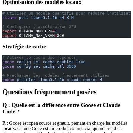
Optimisation des modèles locaux
# Utiliser un modèle quantifié pour réduire l'utilisati
ollama
 pull
 llama3.1:8b-q4_K_M
# Configurer l'accélération GPU
export
 OLLAMA_NUM_GPU
=
1
export
 OLLAMA_MAX_VRAM
=
8GB
Stratégie de cache
# Activer le cache des réponses
goose
 config
 set
 cache.enabled
 true
goose
 config
 set
 cache.ttl
 3600
# Précharger les modèles fréquemment utilisés
goose
 prefetch
 llama3.1:8b
 claude-sonnet-4
Questions fréquemment posées
Q : Quelle est la différence entre Goose et Claude
Code ?
R : Goose est open source et gratuit, prenant en charge les modèles
locaux. Claude Code est un produit commercial qui ne prend en