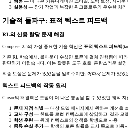
행동
— 더 나은 커뮤니케이션 스타일, 노력 보정, 지시문
실용성
— 장기 작업과 복잡한 워크플로우의 우수한 처리
기술적 돌파구: 표적 텍스트 피드백
RL의 신용 할당 문제 해결
Composer 2.5의 가장 중요한 기술 혁신은
표적 텍스트 피드백
(
기존 RL 학습에서, 롤아웃이 수십만 토큰에 걸쳐 진행됨에 따라
판단하기 어렵습니다. 이는 잘못된 도구 호출, 혼란스러운 설명
최종 보상은 문제가 있었음을 알려주지만,
어디서
문제가 있었는
텍스트 피드백의 작동 원리
Cursor의 해결책은 모델이 더 나은 행동을 할 수 있었던 궤적
문제 지점 식별
— 대상 모델 메시지에서 원하는 개선을 
교사 구성
— 힌트를 로컬 컨텍스트에 삽입하고, 결과 모
학생 훈련
— 원래 컨텍스트의 정책을 학생으로 사용
증류 손실 추가
— 학생의 토큰 확률을 교사 쪽으로 이동시