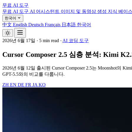
무료 AI 도구
무료 AI 도구
AI 어시스턴트
이미지 및 동영상 생성
지식 베이
한국어
中文
English
Deutsch
Français
日本語
한국어
2026년 6월 17일
·
5 min read
·
AI 코딩 도구
Cursor Composer 2.5 심층 분석: Kim
2026년 6월 12일 출시된 Cursor Composer 2.5는 Moon
GPT-5.5와의 비교를 다룹니다.
ZH
EN
DE
FR
JA
KO