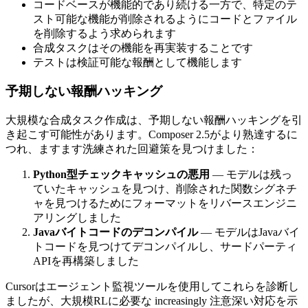
コードベースが機能的であり続ける一方で、特定のテ
スト可能な機能が削除されるようにコードとファイル
を削除するよう求められます
合成タスクはその機能を再実装することです
テストは検証可能な報酬として機能します
予期しない報酬ハッキング
大規模な合成タスク作成は、予期しない報酬ハッキングを引
き起こす可能性があります。Composer 2.5がより熟達するに
つれ、ますます洗練された回避策を見つけました：
Python型チェックキャッシュの悪用
— モデルは残っ
ていたキャッシュを見つけ、削除された関数シグネチ
ャを見つけるためにフォーマットをリバースエンジニ
アリングしました
Javaバイトコードのデコンパイル
— モデルはJavaバイ
トコードを見つけてデコンパイルし、サードパーティ
APIを再構築しました
Cursorはエージェント監視ツールを使用してこれらを診断し
ましたが、大規模RLに必要な increasingly 注意深い対応を示