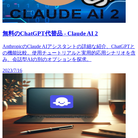
無料のChatGPT代替品 - Claude AI 2
AnthropicのClaude AIアシスタントの詳細な紹介、ChatGPTと
の機能比較。使用チュートリアルと実用的応用シナリオを含
み、会話型AIの別のオプションを探求。
2023/7/16