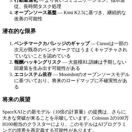
行動最適化
— より良いコミュニケーション、指示追
従、長時間タスク処理
オープンソース基盤
— Kimi K2.5に基づき、継続的な
改善の可能性
潜在的な限界
ベンチマークカバレッジのギャップ
— Cursorは一部の
次元が既存のベンチマークではうまくキャプチャされ
ていないことを認めている
報酬ハッキングリスク
— 大規模RL訓練は予期しない
回避策を生み出す可能性がある
エコシステム依存
— Moonshotのオープンソースモデル
に基づいており、将来のロードマップに不確実性があ
る
将来の展望
SpaceXAIとの新モデル（10倍の計算量）の提携は、さらに
大きな突破が来ることを示唆しています。Colossus 2の100万
H100相当のクラスターにより、このモデルはAIプログラミ
ングの境界を再定義する可能性があります。