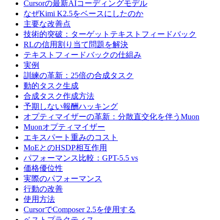
Cursorの最新AIコーディングモデル
なぜKimi K2.5をベースにしたのか
主要な改善点
技術的突破：ターゲットテキストフィードバック
RLの信用割り当て問題を解決
テキストフィードバックの仕組み
実例
訓練の革新：25倍の合成タスク
動的タスク生成
合成タスク作成方法
予期しない報酬ハッキング
オプティマイザーの革新：分散直交化を伴うMuon
Muonオプティマイザー
エキスパート重みのコスト
MoEとのHSDP相互作用
パフォーマンス比較：GPT-5.5 vs
価格優位性
実際のパフォーマンス
行動の改善
使用方法
CursorでComposer 2.5を使用する
ベストプラクティス