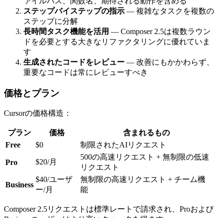
ァイルパス、関数名、期待される動作を含める
ステップバイステップの指示
— 複雑なタスクを複数の
ステップに分解
長時間タスク機能を活用
— Composer 2.5は複数ラウン
ドを必要とする大きなリファクタリングに優れていま
す
生成されたコードをレビュー
— 改善にもかかわらず、
重要なコードは常にレビューすべき
価格とプラン
Cursorの価格構造：
プラン
価格
含まれるもの
Free
$0
制限されたAIリクエスト
500の高速リクエスト + 無制限の低速
$20/月
Pro
リクエスト
$40/ユーザ
無制限の高速リクエスト + チーム機
Business
ー/月
能
Composer 2.5リクエストは標準レートで請求され、Proおよび