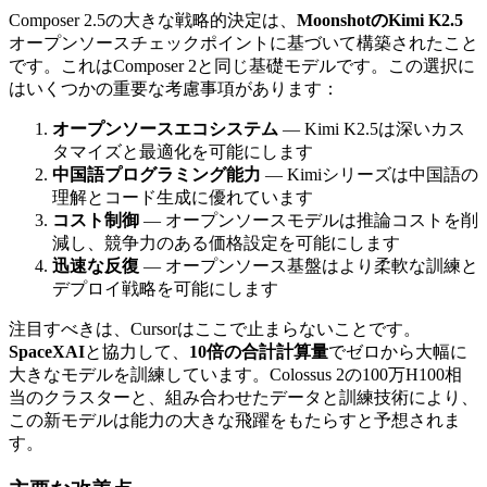
Composer 2.5の大きな戦略的決定は、
MoonshotのKimi K2.5
オープンソースチェックポイントに基づいて構築されたこと
です。これはComposer 2と同じ基礎モデルです。この選択に
はいくつかの重要な考慮事項があります：
オープンソースエコシステム
— Kimi K2.5は深いカス
タマイズと最適化を可能にします
中国語プログラミング能力
— Kimiシリーズは中国語の
理解とコード生成に優れています
コスト制御
— オープンソースモデルは推論コストを削
減し、競争力のある価格設定を可能にします
迅速な反復
— オープンソース基盤はより柔軟な訓練と
デプロイ戦略を可能にします
注目すべきは、Cursorはここで止まらないことです。
SpaceXAI
と協力して、
10倍の合計計算量
でゼロから大幅に
大きなモデルを訓練しています。Colossus 2の100万H100相
当のクラスターと、組み合わせたデータと訓練技術により、
この新モデルは能力の大きな飛躍をもたらすと予想されま
す。