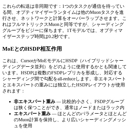
これらの転送は非同期です：1つのタスクが通信を待ってい
る間、オプティマイザーランタイムは他のMuonタスクを進
行させ、ネットワークと計算をオーバーラップさせます。こ
れはフルマトリックスMuonと同等ですが、シャーディング
グループをビジーに保ちます。1Tモデルでは、オプティマ
イザーステップ時間は0.2秒です。
MoEとのHSDP相互作用
これは、CursorがMoEモデルにHSDP（ハイブリッドシャー
ディングデータ並列）をどのように使用するかとも関連して
います。HSDPは複数のFSDPレプリカを形成し、対応する
シャーディング間で勾配をall-reduceします。非エキスパート
とエキスパートの重みには独立したHSDPレイアウトが使用
されます：
非エキスパート重み
— 比較的小さく、FSDPグループ
は狭く保つことができ、通常はノードまたはラック内
エキスパート重み
— ほとんどのパラメータとほとんど
のMuon計算を保持し、より広いシャーディングメッシ
ュを使用