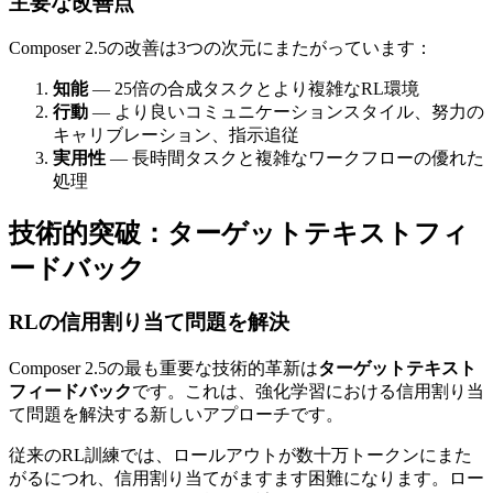
主要な改善点
Composer 2.5の改善は3つの次元にまたがっています：
知能
— 25倍の合成タスクとより複雑なRL環境
行動
— より良いコミュニケーションスタイル、努力の
キャリブレーション、指示追従
実用性
— 長時間タスクと複雑なワークフローの優れた
処理
技術的突破：ターゲットテキストフィ
ードバック
RLの信用割り当て問題を解決
Composer 2.5の最も重要な技術的革新は
ターゲットテキスト
フィードバック
です。これは、強化学習における信用割り当
て問題を解決する新しいアプローチです。
従来のRL訓練では、ロールアウトが数十万トークンにまた
がるにつれ、信用割り当てがますます困難になります。ロー