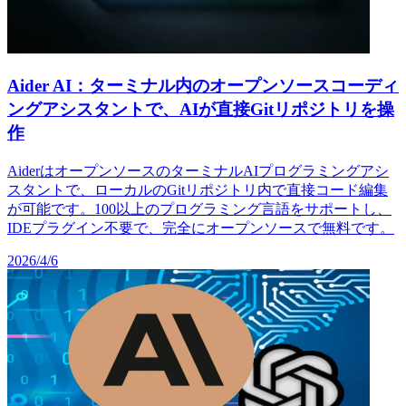
Aider AI：ターミナル内のオープンソースコーディ
ングアシスタントで、AIが直接Gitリポジトリを操
作
AiderはオープンソースのターミナルAIプログラミングアシ
スタントで、ローカルのGitリポジトリ内で直接コード編集
が可能です。100以上のプログラミング言語をサポートし、
IDEプラグイン不要で、完全にオープンソースで無料です。
2026/4/6