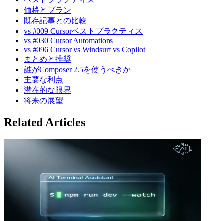
価格とプラン
既存記事との比較
vs #009 Cursorベストプラクティス
vs #030 Cursor Automations
vs #096 Cursor vs Windsurf vs Copilot
まとめと推奨
誰がComposer 2.5を使うべきか
主要な利点
潜在的な限界
将来の展望
Related Articles