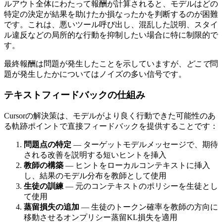
ルアウト全体にわたって報酬が計算されると、モデルはどの
特定の決定が結果を助けたか損なったかを判断するのが困難
です。これは、悪いツール呼び出し、混乱した説明、スタイ
ル違反などの局所的な行動を抑制したい場合に特に制限的で
す。
最終報酬は問題が発生したことを示していますが、
どこで
問
題が発生したかについてはノイズの多い信号です。
テキストフィードバックの仕組み
Cursorの解決策は、モデルがより良く行動できた可能性のあ
る軌跡ポイントで直接フィードバックを提供することです：
問題点の特定
— ターゲットモデルメッセージで、期待
される改善を説明する短いヒントを挿入
教師の構築
— ヒントをローカルコンテキストに挿入
し、結果のモデル分布を教師として使用
生徒の訓練
— 元のコンテキストのポリシーを生徒とし
て使用
蒸留損失の追加
— 生徒のトークン確率を教師の方向に
移動させるオンプリシー蒸留KL損失を適用