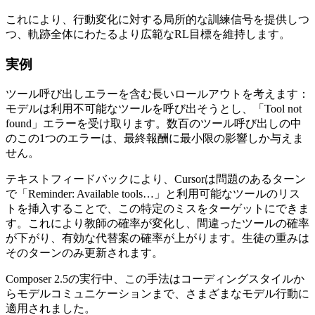
これにより、行動変化に対する局所的な訓練信号を提供しつ
つ、軌跡全体にわたるより広範なRL目標を維持します。
実例
ツール呼び出しエラーを含む長いロールアウトを考えます：
モデルは利用不可能なツールを呼び出そうとし、「Tool not
found」エラーを受け取ります。数百のツール呼び出しの中
のこの1つのエラーは、最終報酬に最小限の影響しか与えま
せん。
テキストフィードバックにより、Cursorは問題のあるターン
で「Reminder: Available tools…」と利用可能なツールのリス
トを挿入することで、この特定のミスをターゲットにできま
す。これにより教師の確率が変化し、間違ったツールの確率
が下がり、有効な代替案の確率が上がります。生徒の重みは
そのターンのみ更新されます。
Composer 2.5の実行中、この手法はコーディングスタイルか
らモデルコミュニケーションまで、さまざまなモデル行動に
適用されました。