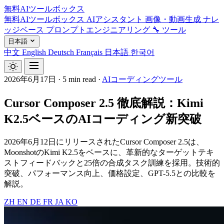
無料AIツールボックス
無料AIツールボックス
AIアシスタント
画像・動画生成
ナレ
ッジベース
プロンプトエンジニアリング
🔧 ツール
日本語
中文
English
Deutsch
Français
日本語
한국어
2026年6月17日
·
5 min read
·
AIコーディングツール
Cursor Composer 2.5 徹底解説：Kimi
K2.5ベースのAIコーディング新突破
2026年6月12日にリリースされたCursor Composer 2.5は、
MoonshotのKimi K2.5をベースに、革新的なターゲットテキ
ストフィードバックと25倍の合成タスク訓練を採用。技術的
突破、パフォーマンス向上、価格設定、GPT-5.5との比較を
解説。
ZH
EN
DE
FR
JA
KO