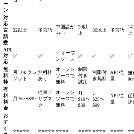
ロ
ト
ー
ン
対
応
中国語が
20以
14
言
32以上
多言語
30以上
多言語
中心
上
上
語
数
API
✅ オープ
対
✅
✅
✅
✅
✅
✅
ンソース
応
無
オープン
制限
月 10k クレ
無料枠
制限付
API 従
無
料
ソースで
付き
ジット
あり
き無料
量
tier
枠
無料
試用
有
従量／
オープン
月
月
料
API 従
従
月 $6〜$99
サブス
ソースで
$19〜
$25〜
料
量
課
ク
無料
$39
$99
金
お
す
す
⭐⭐⭐⭐⭐
⭐⭐⭐⭐⭐
⭐⭐⭐⭐
⭐⭐⭐⭐
⭐⭐⭐⭐
⭐⭐⭐⭐
⭐