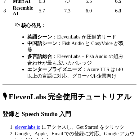
7
Murf AI
6.3
7.7
5.5
6.5
Resemble
8
5.7
7.3
6.0
6.3
AI
💡
核心発見
：
英語シーン
：ElevenLabs が圧倒的リード
中国語シーン
：Fish Audio と CosyVoice が双
璧
多言語総合
：ElevenLabs + Fish Audio の組み
合わせが最も広いカバレッジ
エンタープライズニーズ
：Azure TTS は140
以上の言語に対応、グローバル企業向け
🎙️ ElevenLabs 完全使用チュートリアル
登録と Speech Studio 入門
elevenlabs.io
にアクセスし、Get Started をクリック
Google、Apple、Email での登録に対応。Google アカウ