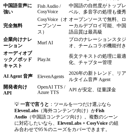
中国語音声に
中国語の自然度がトップレ
Fish Audio /
CosyVoice
強い
ベル、多音字の処理も優秀
CosyVoice（オ
オープンソースで無料、ロ
完全無料
ープンソー
ーカルデプロイ可能、中国
ス）
語品質は最高級
企業向けナレ
プロのナレーションスタジ
Murf AI
ーション
オ、チームコラボ機能付き
オーディオブ
長文テキストの処理に最適
ック／ポッド
Play.ht
化、チャプター管理
キャスト
2026年の新トレンド、リア
AI Agent 音声
ElevenAgents
ルタイム音声 Agent
開発者向け
OpenAI TTS /
API が安定、従量課金
Azure TTS
API
💡
一言で言うと
：ツールを一つだけ選ぶなら
ElevenLabs
（海外コンテンツ向け）か
Fish
Audio
（中国語コンテンツ向け）。複数のシーン
に対応したいなら、
ElevenLabs + CosyVoice
の組
み合わせで95％のニーズをカバーできます。