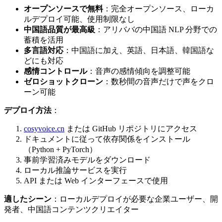
オープンソースで無料
：完全オープンソース、ローカ
ルデプロイ可能、使用制限なし
中国語品質が最高級
：アリババの中国語 NLP 分野での
蓄積を活用
多言語対応
：中国語に加え、英語、日本語、韓国語な
どにも対応
感情コントロール
：音声の感情傾向を調整可能
ゼロショットクローン
：数秒間の音声だけで声をクロ
ーン可能
デプロイ方法
：
cosyvoice.cn
または GitHub リポジトリにアクセス
ドキュメントに従って依存関係をインストール
（Python + PyTorch）
事前学習済みモデルをダウンロード
ローカル推論サービスを実行
API または Web インターフェースで使用
適したシーン
：ローカルデプロイが必要な企業ユーザー、開
発者、中国語コンテンツクリエイター