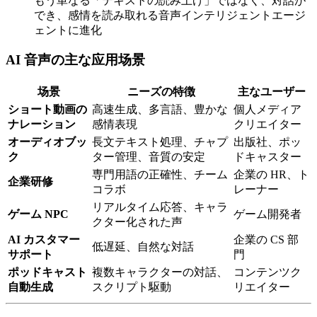
もう単なる「テキストの読み上げ」ではなく、対話が
でき、感情を読み取れる音声インテリジェントエージ
ェントに進化
AI 音声の主な应用场景
场景
ニーズの特徴
主なユーザー
ショート動画の
高速生成、多言語、豊かな
個人メディア
ナレーション
感情表現
クリエイター
オーディオブッ
長文テキスト処理、チャプ
出版社、ポッ
ク
ター管理、音質の安定
ドキャスター
専門用語の正確性、チーム
企業の HR、ト
企業研修
コラボ
レーナー
リアルタイム応答、キャラ
ゲーム NPC
ゲーム開発者
クター化された声
AI カスタマー
企業の CS 部
低遅延、自然な対話
サポート
門
ポッドキャスト
複数キャラクターの対話、
コンテンツク
自動生成
スクリプト駆動
リエイター