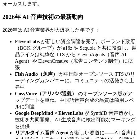
ォーカスします。
2026年 AI 音声技術の最新動向
2026年は AI 音声業界が大爆発した年です：
ElevenLabs
が新しい資金調達を完了。ポーランド政府
（BGK グループ）が a16z や Sequoia と共に投資し、製
品ラインは純粋な TTS から ElevenAgents（音声 AI
Agent）や ElevenCreative（広告コンテンツ制作）に拡
張
Fish Audio（魚声）
が中国語オープンソース TTS のリ
ーディングカンパニーに。コミュニティの活発さも上
昇中
CosyVoice（アリババ通義）
のオープンソース版がア
ップデートを重ね、中国語音声合成の品質は商用レベ
ルに到達
Google DeepMind × ElevenLabs
が SynthID 音声透かし
技術を共同開発。AI 生成音声に検出可能なマーキング
を提供
リアルタイム音声 Agent
が新しい赛道に——AI 音声は