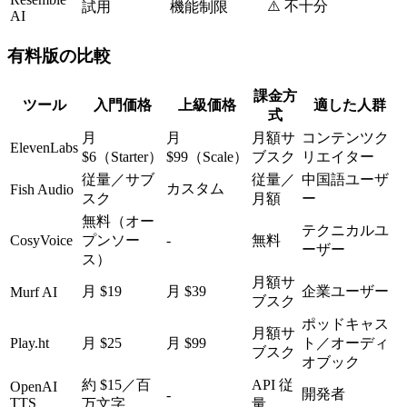
⚠️ 不十分
試用
機能制限
AI
有料版の比較
課金方
ツール
入門価格
上級価格
適した人群
式
月
月
月額サ
コンテンツク
ElevenLabs
$6（Starter）
$99（Scale）
ブスク
リエイター
従量／サブ
従量／
中国語ユーザ
カスタム
Fish Audio
スク
月額
ー
無料（オー
テクニカルユ
CosyVoice
プンソー
-
無料
ーザー
ス）
月額サ
月 $19
月 $39
企業ユーザー
Murf AI
ブスク
ポッドキャス
月額サ
Play.ht
月 $25
月 $99
ト／オーディ
ブスク
オブック
約 $15／百
API 従
OpenAI
開発者
-
TTS
万文字
量