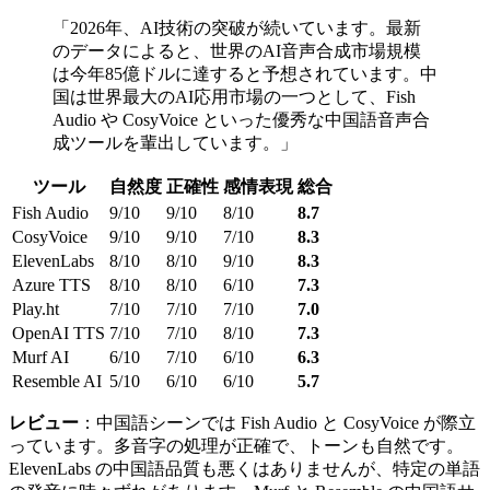
「2026年、AI技術の突破が続いています。最新
のデータによると、世界のAI音声合成市場規模
は今年85億ドルに達すると予想されています。中
国は世界最大のAI応用市場の一つとして、Fish
Audio や CosyVoice といった優秀な中国語音声合
成ツールを輩出しています。」
ツール
自然度
正確性
感情表現
総合
Fish Audio
9/10
9/10
8/10
8.7
CosyVoice
9/10
9/10
7/10
8.3
ElevenLabs
8/10
8/10
9/10
8.3
Azure TTS
8/10
8/10
6/10
7.3
Play.ht
7/10
7/10
7/10
7.0
OpenAI TTS
7/10
7/10
8/10
7.3
Murf AI
6/10
7/10
6/10
6.3
Resemble AI
5/10
6/10
6/10
5.7
レビュー
：中国語シーンでは Fish Audio と CosyVoice が際立
っています。多音字の処理が正確で、トーンも自然です。
ElevenLabs の中国語品質も悪くはありませんが、特定の単語