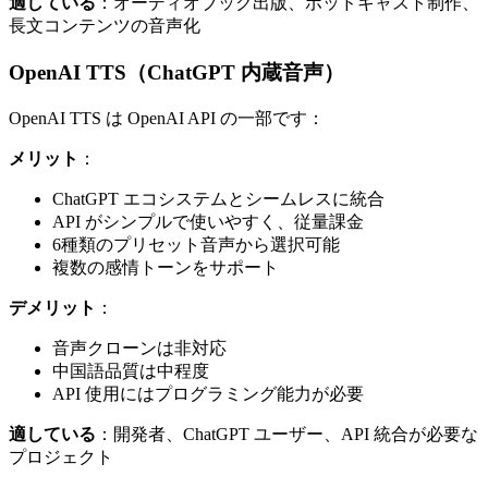
適している
：オーディオブック出版、ポッドキャスト制作、
長文コンテンツの音声化
OpenAI TTS（ChatGPT 内蔵音声）
OpenAI TTS は OpenAI API の一部です：
メリット
：
ChatGPT エコシステムとシームレスに統合
API がシンプルで使いやすく、従量課金
6種類のプリセット音声から選択可能
複数の感情トーンをサポート
デメリット
：
音声クローンは非対応
中国語品質は中程度
API 使用にはプログラミング能力が必要
適している
：開発者、ChatGPT ユーザー、API 統合が必要な
プロジェクト