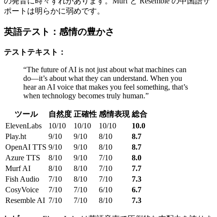
の発音に時々ずれがあります。Murf と Resemble の中国語サ
ポートは明らかに弱めです。
英語テスト：感情の豊かさ
テストテキスト：
“The future of AI is not just about what machines can
do—it’s about what they can understand. When you
hear an AI voice that makes you feel something, that’s
when technology becomes truly human.”
ツール
自然度
正確性
感情表現
総合
ElevenLabs
10/10
10/10
10/10
10.0
Play.ht
9/10
9/10
8/10
8.7
OpenAI TTS
9/10
9/10
8/10
8.7
Azure TTS
8/10
9/10
7/10
8.0
Murf AI
8/10
8/10
7/10
7.7
Fish Audio
7/10
8/10
7/10
7.3
CosyVoice
7/10
7/10
6/10
6.7
Resemble AI
7/10
7/10
8/10
7.3