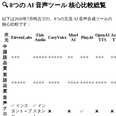
🔍 8つの AI 音声ツール 核心比較総覧
以下は2026年7月時点での、8つの主流 AI 音声合成ツールの
核心比較です：
次
Fish
Murf
OpenAI
Az
ElevenLabs
CosyVoice
Play.ht
Audio
AI
TTS
T
元
中
国
⭐⭐⭐
⭐⭐⭐⭐⭐
⭐⭐⭐⭐⭐
⭐⭐
⭐⭐⭐
⭐⭐⭐
⭐
語
品
質
英
語
⭐⭐⭐⭐⭐
⭐⭐⭐⭐
⭐⭐⭐⭐
⭐⭐⭐⭐
⭐⭐⭐⭐⭐
⭐⭐⭐⭐
⭐
品
質
音
声
✅ インス
✅ イン
ク
タント＋プ
スタン
❌
❌
✅
❌
❌
ロ