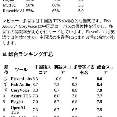
Murf AI
50%
60%
5.5
Resemble AI
55%
65%
6.0
レビュー
：多音字は中国語 TTS の核心的な難関です。Fish
Audio と CosyVoice は中国語コーパスの優位性を活かし、多
音字の認識率が明らかにリードしています。ElevenLabs は英
語では無敵ですが、中国語の多音字にはまだ改善の余地があ
ります。
📊 総合ランキング汇总
順
中国語ス
英語スコ
多音字／固
総合スコ
ツール
位
コア
ア
有名
ア
🥇
ElevenLabs
8.3
10.0
7.5
8.6
🥈
Fish Audio
8.7
7.3
9.3
8.4
🥉
CosyVoice
8.3
6.7
8.8
7.9
4
Azure TTS
7.3
8.0
7.8
7.7
5
Play.ht
7.0
8.7
6.8
7.5
OpenAI
6
7.3
8.7
6.5
7.5
TTS