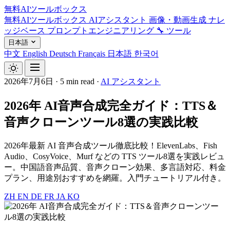
無料AIツールボックス
無料AIツールボックス
AIアシスタント
画像・動画生成
ナレ
ッジベース
プロンプトエンジニアリング
🔧 ツール
日本語
中文
English
Deutsch
Français
日本語
한국어
2026年7月6日
·
5 min read
·
AI アシスタント
2026年 AI音声合成完全ガイド：TTS＆
音声クローンツール8選の実践比較
2026年最新 AI 音声合成ツール徹底比較！ElevenLabs、Fish
Audio、CosyVoice、Murf などの TTS ツール8選を実践レビュ
ー。中国語音声品質、音声クローン効果、多言語対応、料金
プラン、用途別おすすめを網羅。入門チュートリアル付き。
ZH
EN
DE
FR
JA
KO