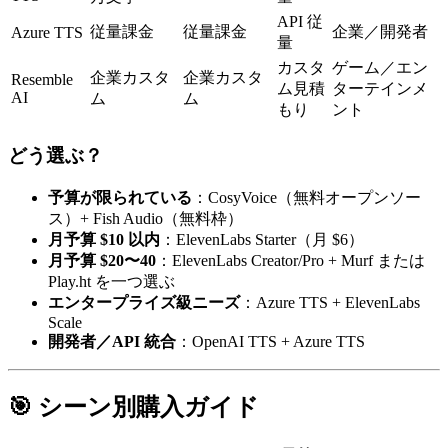
API 従
従量課金
従量課金
企業／開発者
Azure TTS
量
カスタ
ゲーム／エン
企業カスタ
企業カスタ
Resemble
ム見積
ターテインメ
AI
ム
ム
もり
ント
どう選ぶ？
予算が限られている
：CosyVoice（無料オープンソー
ス）+ Fish Audio（無料枠）
月予算 $10 以内
：ElevenLabs Starter（月 $6）
月予算 $20〜40
：ElevenLabs Creator/Pro + Murf または
Play.ht を一つ選ぶ
エンタープライズ級ニーズ
：Azure TTS + ElevenLabs
Scale
開発者／API 統合
：OpenAI TTS + Azure TTS
🎯 シーン別購入ガイド