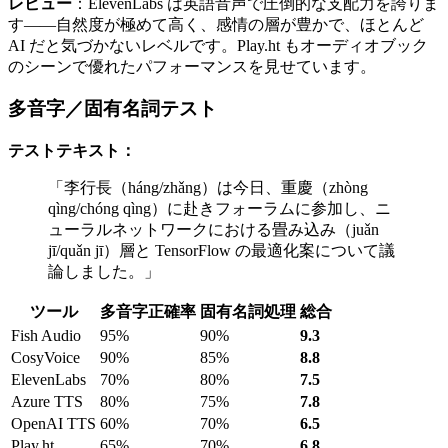
レビュー
：ElevenLabs は英語音声で圧倒的な支配力を誇りま
す——自然度が極めて高く、感情の層が豊かで、ほとんど
AI だと気づかないレベルです。Play.ht もオーディオブック
のシーンで優れたパフォーマンスを見せています。
多音字／固有名詞テスト
テストテキスト：
「李行長（háng/zhǎng）は今日、重慶（zhòng
qìng/chóng qìng）に赴きフォーラムに参加し、ニ
ューラルネットワークにおける畳み込み（juǎn
jī/quǎn jī）層と TensorFlow の最適化案について議
論しました。」
ツール
多音字正確率
固有名詞処理
総合
Fish Audio
95%
90%
9.3
CosyVoice
90%
85%
8.8
ElevenLabs
70%
80%
7.5
Azure TTS
80%
75%
7.8
OpenAI TTS
60%
70%
6.5
Play.ht
65%
70%
6.8