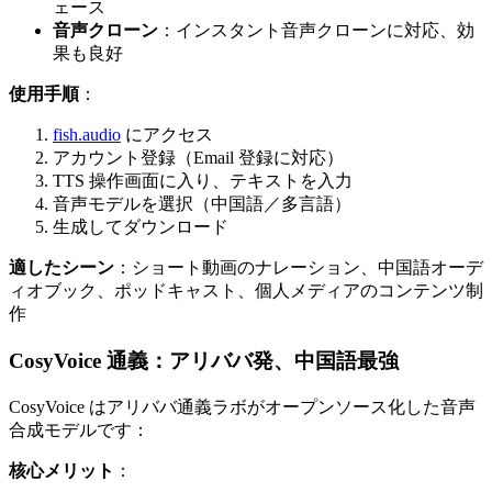
ェース
音声クローン
：インスタント音声クローンに対応、効
果も良好
使用手順
：
fish.audio
にアクセス
アカウント登録（Email 登録に対応）
TTS 操作画面に入り、テキストを入力
音声モデルを選択（中国語／多言語）
生成してダウンロード
適したシーン
：ショート動画のナレーション、中国語オーデ
ィオブック、ポッドキャスト、個人メディアのコンテンツ制
作
CosyVoice 通義：アリババ発、中国語最強
CosyVoice はアリババ通義ラボがオープンソース化した音声
合成モデルです：
核心メリット
：