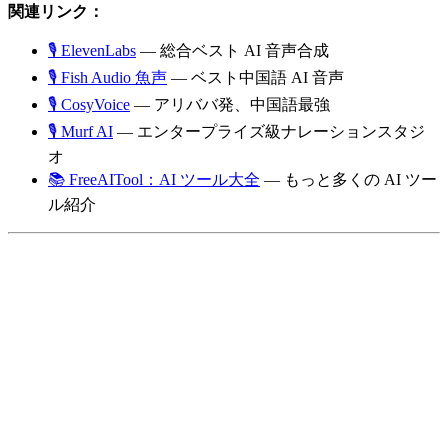
関連リンク：
🎙️ ElevenLabs
— 総合ベスト AI 音声合成
🎙️ Fish Audio 魚声
— ベスト中国語 AI 音声
🎙️ CosyVoice
— アリババ発、中国語最強
🎙️ Murf AI
— エンタープライズ級ナレーションスタジ
オ
📚 FreeAITool：AI ツール大全
— もっと多くの AI ツー
ル紹介