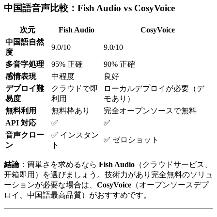
中国語音声比較：Fish Audio vs CosyVoice
次元
Fish Audio
CosyVoice
中国語自然
9.0/10
9.0/10
度
多音字処理
95% 正確
90% 正確
感情表現
中程度
良好
デプロイ難
クラウドで即
ローカルデプロイが必要（デ
易度
利用
モあり）
無料利用
無料枠あり
完全オープンソースで無料
API 対応
✅
✅
音声クロー
✅ インスタン
✅ ゼロショット
ン
ト
結論
：簡単さを求めるなら
Fish Audio
（クラウドサービス、
开箱即用）を選びましょう。技術力があり完全無料のソリュ
ーションが必要な場合は、
CosyVoice
（オープンソースデプ
ロイ、中国語最高品質）がおすすめです。