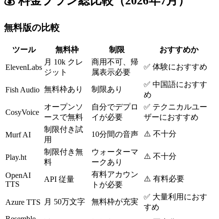
💰 料金プラン総比較（2026年7月）
無料版の比較
ツール
無料枠
制限
おすすめか
月 10k クレ
商用不可、帰
✅ 体験におすすめ
ElevenLabs
ジット
属表示必要
✅ 中国語におすす
無料枠あり
制限あり
Fish Audio
め
オープンソ
自分でデプロ
✅ テクニカルユー
CosyVoice
ースで無料
イが必要
ザーにおすすめ
制限付き試
⚠️ 不十分
10分間の音声
Murf AI
用
制限付き無
ウォーターマ
⚠️ 不十分
Play.ht
料
ークあり
有料アカウン
OpenAI
⚠️ 有料必要
API 従量
TTS
トが必要
✅ 大量利用におす
月 50万文字
無料枠が充実
Azure TTS
すめ
Resemble