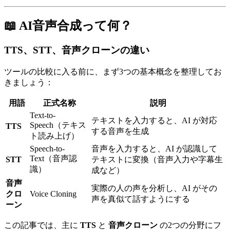
📖 AI音声合成って何？
TTS、STT、音声クローンの違い
ツールの比較に入る前に、まず3つの基本概念を整理してお
きましょう：
用語
正式名称
説明
Text-to-
テキストを入力すると、AI が対応
Speech（テキス
TTS
する音声を生成
ト読み上げ）
Speech-to-
音声を入力すると、AI が認識して
Text（音声認
STT
テキストに変換（音声入力や字幕生
識）
成など）
音声
実際の人の声を分析し、AI がその
クロ
Voice Cloning
声を真似て話すようにする
ーン
この記事では、主に
TTS
と
音声クローン
の2つの分野にフ