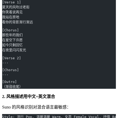
[Verse 1]
夏天的风吹过老街
你笑着说再见
我站在原地
看你的背影渐行渐远
[Chorus]
那些年的我们
在星空下许愿
如今只剩回忆
在夜里闪闪发光
[Verse 2]
...
[Chorus]
...
[Outro]
（渐弱收尾）
2. 风格描述用中文+英文混合
Suno 的风格识别对混合语言最敏感：
Style: 流行 Pop, 温暖温暖 Warm, 女声 Female Vocal, 抒情 Bal