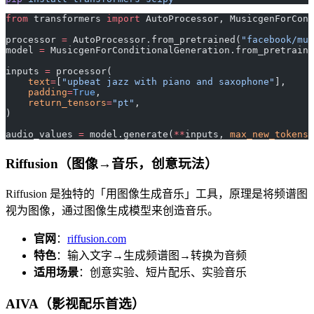
from
 transformers 
import
 AutoProcessor, MusicgenForCond
processor 
=
 AutoProcessor.from_pretrained(
"facebook/mus
model 
=
 MusicgenForConditionalGeneration.from_pretraine
inputs 
=
 processor(
    text
=
[
"upbeat jazz with piano and saxophone"
],
    padding
=
True
,
    return_tensors
=
"pt"
,
)
audio_values 
=
 model.generate(
**
inputs, 
max_new_tokens
=
Riffusion（图像→音乐，创意玩法）
Riffusion 是独特的「用图像生成音乐」工具，原理是将频谱图
视为图像，通过图像生成模型来创造音乐。
官网
：
riffusion.com
特色
：输入文字→生成频谱图→转换为音频
适用场景
：创意实验、短片配乐、实验音乐
AIVA（影视配乐首选）