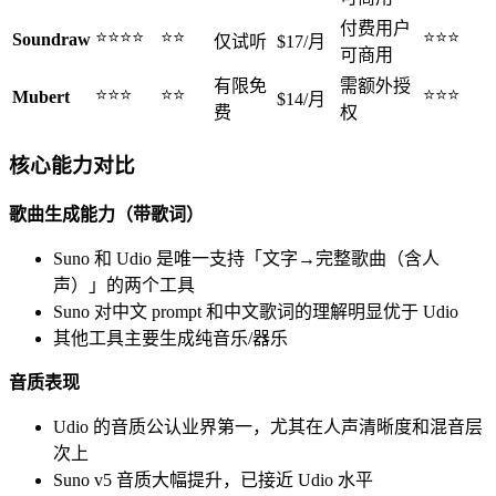
付费用户
⭐⭐⭐⭐
⭐⭐
⭐⭐⭐
Soundraw
仅试听
$17/月
可商用
有限免
需额外授
⭐⭐⭐
⭐⭐
⭐⭐⭐
Mubert
$14/月
费
权
核心能力对比
歌曲生成能力（带歌词）
Suno 和 Udio 是唯一支持「文字→完整歌曲（含人
声）」的两个工具
Suno 对中文 prompt 和中文歌词的理解明显优于 Udio
其他工具主要生成纯音乐/器乐
音质表现
Udio 的音质公认业界第一，尤其在人声清晰度和混音层
次上
Suno v5 音质大幅提升，已接近 Udio 水平