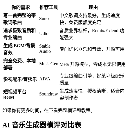
你的需求
推荐工具
理由
写一首完整的带
中文歌词支持最好，生成速度
Suno
歌词歌曲
快，免费版额度充足
追求极致音质和
音质业界标杆，Remix/Extend 功
Udio
专业编曲
能强大
生成 BGM/背景
Stable
专门优化器乐和音效，开源可用
Audio
音效
完全免费、本地
MusicGen
Meta 开源模型，零成本无限使用
部署
专业级编曲引擎，好莱坞级配乐
AIVA
影视配乐/管弦乐
质量
生成速度快，授权清晰，适合内
短视频平台
Soundraw
BGM
容创作者
如果你有更多时间，往下看完整横评和教程。
AI 音乐生成器横评对比表