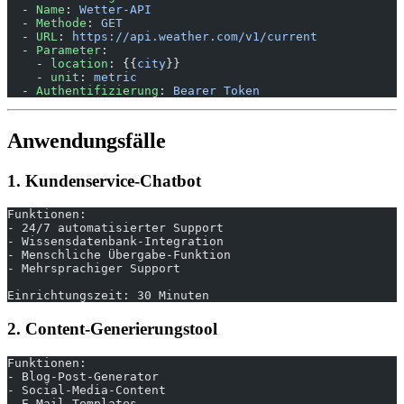
  - 
Name
: 
Wetter-API
  - 
Methode
: 
GET
  - 
URL
: 
https://api.weather.com/v1/current
  - 
Parameter
:
    - 
location
: {{
city
}}
    - 
unit
: 
metric
  - 
Authentifizierung
: 
Bearer Token
Anwendungsfälle
1. Kundenservice-Chatbot
Funktionen:
- 24/7 automatisierter Support
- Wissensdatenbank-Integration
- Menschliche Übergabe-Funktion
- Mehrsprachiger Support
Einrichtungszeit: 30 Minuten
2. Content-Generierungstool
Funktionen:
- Blog-Post-Generator
- Social-Media-Content
- E-Mail-Templates