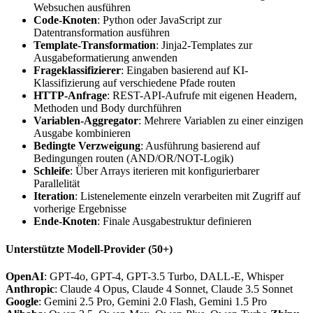
Websuchen ausführen
Code-Knoten
: Python oder JavaScript zur
Datentransformation ausführen
Template-Transformation
: Jinja2-Templates zur
Ausgabeformatierung anwenden
Frageklassifizierer
: Eingaben basierend auf KI-
Klassifizierung auf verschiedene Pfade routen
HTTP-Anfrage
: REST-API-Aufrufe mit eigenen Headern,
Methoden und Body durchführen
Variablen-Aggregator
: Mehrere Variablen zu einer einzigen
Ausgabe kombinieren
Bedingte Verzweigung
: Ausführung basierend auf
Bedingungen routen (AND/OR/NOT-Logik)
Schleife
: Über Arrays iterieren mit konfigurierbarer
Parallelität
Iteration
: Listenelemente einzeln verarbeiten mit Zugriff auf
vorherige Ergebnisse
Ende-Knoten
: Finale Ausgabestruktur definieren
Unterstützte Modell-Provider (50+)
OpenAI
: GPT-4o, GPT-4, GPT-3.5 Turbo, DALL-E, Whisper
Anthropic
: Claude 4 Opus, Claude 4 Sonnet, Claude 3.5 Sonnet
Google
: Gemini 2.5 Pro, Gemini 2.0 Flash, Gemini 1.5 Pro