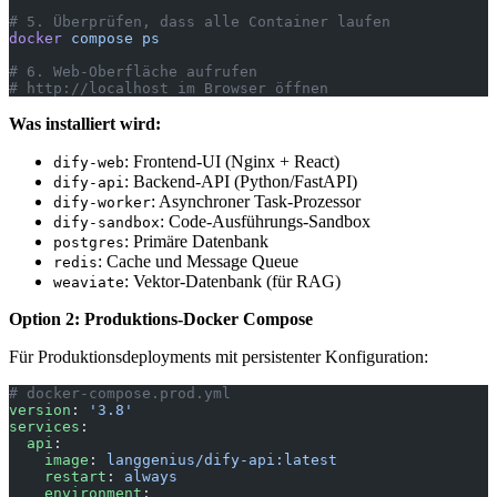
# 5. Überprüfen, dass alle Container laufen
docker
 compose
 ps
# 6. Web-Oberfläche aufrufen
# http://localhost im Browser öffnen
Was installiert wird:
: Frontend-UI (Nginx + React)
dify-web
: Backend-API (Python/FastAPI)
dify-api
: Asynchroner Task-Prozessor
dify-worker
: Code-Ausführungs-Sandbox
dify-sandbox
: Primäre Datenbank
postgres
: Cache und Message Queue
redis
: Vektor-Datenbank (für RAG)
weaviate
Option 2: Produktions-Docker Compose
Für Produktionsdeployments mit persistenter Konfiguration:
# docker-compose.prod.yml
version
: 
'3.8'
services
:
  api
:
    image
: 
langgenius/dify-api:latest
    restart
: 
always
    environment
: