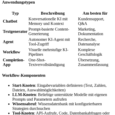
Anwendungstypen
Typ
Beschreibung
Am besten für
Konversationelle KI mit
Kundensupport,
Chatbot
Memory und Kontext
Q&A
Prompt-basierte Content-
Marketing,
Textgenerator
Generierung
Dokumentation
Autonomer KI-Agent mit
Recherche,
Agent
Tool-Zugriff
Datenanalyse
Visuelle mehrstufige KI-
Komplexe
Workflow
Pipelines
Geschäftslogik
Completion-
One-Shot-
Übersetzung,
App
Textvervollständigung
Zusammenfassung
Workflow-Komponenten
Start-Knoten
: Eingabevariablen definieren (Text, Zahlen,
Dateien, Auswahlmöglichkeiten)
LLM-Knoten
: Beliebige unterstützte Modelle mit eigenen
Prompts und Parametern aufrufen
Wissensabruf
: Wissensdatenbank mit konfigurierbaren
Strategien durchsuchen
Tool-Knoten
: API-Aufrufe, Code, Datenbankabfragen oder