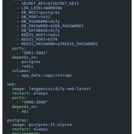
      - 
SECRET_KEY=${SECRET_KEY}
      - 
LOG_LEVEL=WARNING
      - 
DB_HOST=postgres
      - 
DB_PORT=5432
      - 
DB_USERNAME=dify
      - 
DB_PASSWORD=${DB_PASSWORD}
      - 
DB_DATABASE=dify
      - 
REDIS_HOST=redis
      - 
REDIS_PORT=6379
      - 
REDIS_PASSWORD=${REDIS_PASSWORD}
    ports
:
      - 
"5001:5001"
    depends_on
:
      - 
postgres
      - 
redis
    volumes
:
      - 
app_data:/app/storage
  web
:
    image
: 
langgenius/dify-web:latest
    restart
: 
always
    ports
:
      - 
"3000:3000"
    depends_on
:
      - 
api
  postgres
:
    image
: 
postgres:15-alpine
    restart
: 
always
    environment
: