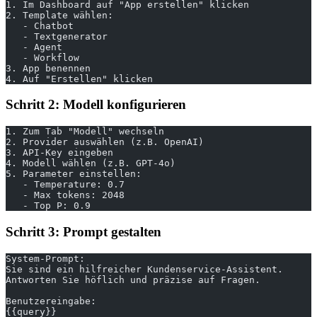
1. Im Dashboard auf "App erstellen" klicken
2. Template wählen:
   - Chatbot
   - Textgenerator
   - Agent
   - Workflow
3. App benennen
4. Auf "Erstellen" klicken
Schritt 2: Modell konfigurieren
1. Zum Tab "Modell" wechseln
2. Provider auswählen (z.B. OpenAI)
3. API-Key eingeben
4. Modell wählen (z.B. GPT-4o)
5. Parameter einstellen:
   - Temperature: 0.7
   - Max tokens: 2048
   - Top P: 0.9
Schritt 3: Prompt gestalten
System-Prompt:
Sie sind ein hilfreicher Kundenservice-Assistent.
Antworten Sie höflich und präzise auf Fragen.
Benutzereingabe:
{{query}}