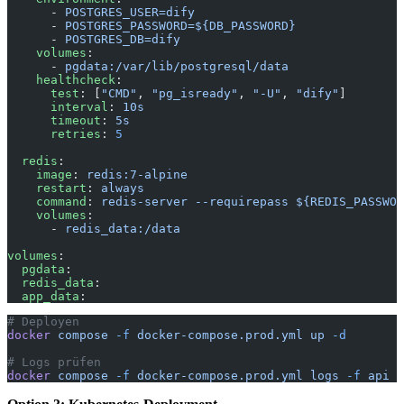
      - 
POSTGRES_USER=dify
      - 
POSTGRES_PASSWORD=${DB_PASSWORD}
      - 
POSTGRES_DB=dify
    volumes
:
      - 
pgdata:/var/lib/postgresql/data
    healthcheck
:
      test
: [
"CMD"
, 
"pg_isready"
, 
"-U"
, 
"dify"
]
      interval
: 
10s
      timeout
: 
5s
      retries
: 
5
  redis
:
    image
: 
redis:7-alpine
    restart
: 
always
    command
: 
redis-server --requirepass ${REDIS_PASSWOR
    volumes
:
      - 
redis_data:/data
volumes
:
  pgdata
:
  redis_data
:
  app_data
:
# Deployen
docker
 compose
 -f
 docker-compose.prod.yml
 up
 -d
# Logs prüfen
docker
 compose
 -f
 docker-compose.prod.yml
 logs
 -f
 api