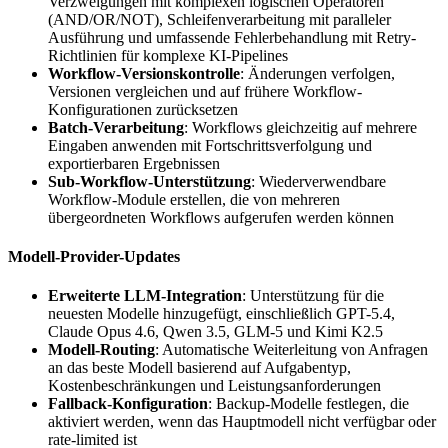
Verzweigungen mit komplexen logischen Operatoren
(AND/OR/NOT), Schleifenverarbeitung mit paralleler
Ausführung und umfassende Fehlerbehandlung mit Retry-
Richtlinien für komplexe KI-Pipelines
Workflow-Versionskontrolle
: Änderungen verfolgen,
Versionen vergleichen und auf frühere Workflow-
Konfigurationen zurücksetzen
Batch-Verarbeitung
: Workflows gleichzeitig auf mehrere
Eingaben anwenden mit Fortschrittsverfolgung und
exportierbaren Ergebnissen
Sub-Workflow-Unterstützung
: Wiederverwendbare
Workflow-Module erstellen, die von mehreren
übergeordneten Workflows aufgerufen werden können
Modell-Provider-Updates
Erweiterte LLM-Integration
: Unterstützung für die
neuesten Modelle hinzugefügt, einschließlich GPT-5.4,
Claude Opus 4.6, Qwen 3.5, GLM-5 und Kimi K2.5
Modell-Routing
: Automatische Weiterleitung von Anfragen
an das beste Modell basierend auf Aufgabentyp,
Kostenbeschränkungen und Leistungsanforderungen
Fallback-Konfiguration
: Backup-Modelle festlegen, die
aktiviert werden, wenn das Hauptmodell nicht verfügbar oder
rate-limited ist