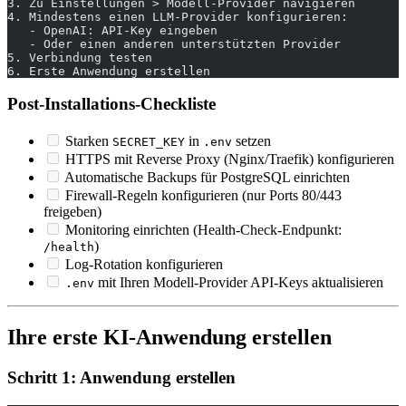
3. Zu Einstellungen > Modell-Provider navigieren
4. Mindestens einen LLM-Provider konfigurieren:
   - OpenAI: API-Key eingeben
   - Oder einen anderen unterstützten Provider
5. Verbindung testen
6. Erste Anwendung erstellen
Post-Installations-Checkliste
Starken
in
setzen
SECRET_KEY
.env
HTTPS mit Reverse Proxy (Nginx/Traefik) konfigurieren
Automatische Backups für PostgreSQL einrichten
Firewall-Regeln konfigurieren (nur Ports 80/443
freigeben)
Monitoring einrichten (Health-Check-Endpunkt:
)
/health
Log-Rotation konfigurieren
mit Ihren Modell-Provider API-Keys aktualisieren
.env
Ihre erste KI-Anwendung erstellen
Schritt 1: Anwendung erstellen