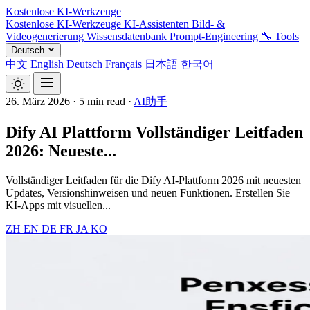
Kostenlose KI-Werkzeuge
Kostenlose KI-Werkzeuge
KI-Assistenten
Bild- &
Videogenerierung
Wissensdatenbank
Prompt-Engineering
🔧 Tools
Deutsch
中文
English
Deutsch
Français
日本語
한국어
26. März 2026
·
5 min read
·
AI助手
Dify AI Plattform Vollständiger Leitfaden
2026: Neueste...
Vollständiger Leitfaden für die Dify AI-Plattform 2026 mit neuesten
Updates, Versionshinweisen und neuen Funktionen. Erstellen Sie
KI-Apps mit visuellen...
ZH
EN
DE
FR
JA
KO