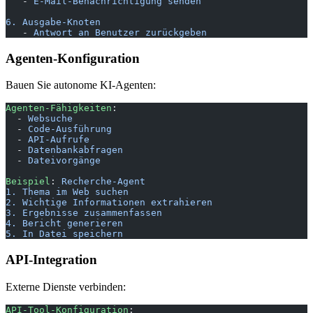
   - 
E-Mail-Benachrichtigung senden
6. Ausgabe-Knoten
   - 
Antwort an Benutzer zurückgeben
Agenten-Konfiguration
Bauen Sie autonome KI-Agenten:
Agenten-Fähigkeiten
:
  - 
Websuche
  - 
Code-Ausführung
  - 
API-Aufrufe
  - 
Datenbankabfragen
  - 
Dateivorgänge
Beispiel
: 
Recherche-Agent
1. Thema im Web suchen
2. Wichtige Informationen extrahieren
3. Ergebnisse zusammenfassen
4. Bericht generieren
5. In Datei speichern
API-Integration
Externe Dienste verbinden:
API-Tool-Konfiguration
: