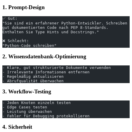
1. Prompt-Design
✅ Gut:
"Sie sind ein erfahrener Python-Entwickler. Schreiben S
gut dokumentierten Code nach PEP 8-Standards.
Enthalten Sie Type Hints und Docstrings."
❌ Schlecht:
"Python-Code schreiben"
2. Wissensdatenbank-Optimierung
- Klare, gut strukturierte Dokumente verwenden
- Irrelevante Informationen entfernen
- Regelmäßig aktualisieren
- Abrufqualität überwachen
3. Workflow-Testing
- Jeden Knoten einzeln testen
- Edge Cases testen
- Leistung überwachen
- Fehler für Debugging protokollieren
4. Sicherheit