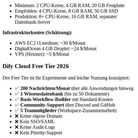
Minimum: 2 CPU-Kerne, 4 GB RAM, 20 GB Festplatte
Empfohlen: 4 CPU-Kerne, 8 GB RAM, 50 GB SSD
Produktion: 8+ CPU-Kerne, 16 GB RAM, separater
Datenbank-Server
Infrastrukturkosten (Schätzung):
AWS EC2 t3.medium: ~30 $/Monat
DigitalOcean 4 GB Droplet: ~24 $/Monat
VPS (Hetzner): ~5 $/Monat
Dify Cloud Free Tier 2026
Der Free Tier ist für Experimente und leichte Nutzung konzipiert:
✅
200 Nachrichten/Monat
über alle Anwendungen hinweg
✅
1 Wissensdatenbank
(bis zu 50 Dokumente)
✅
Basis-Workflow-Builder
mit Standard-Knoten
✅
Community-Support
über Discord und GitHub
✅
5 Teammitglieder
(Workspace-Zusammenarbeit)
❌ Keine eigene Domain
❌ Kein SSO/SAML
❌ Keine Audit-Logs
❌ Kein Priority-Support