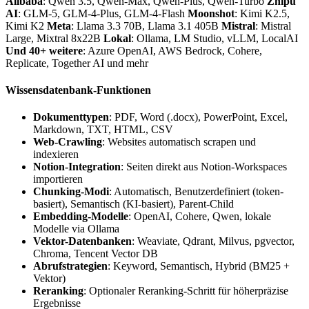
Alibaba
: Qwen 3.5, Qwen-Max, Qwen-Plus, Qwen-Turbo
Zhipu
AI
: GLM-5, GLM-4-Plus, GLM-4-Flash
Moonshot
: Kimi K2.5,
Kimi K2
Meta
: Llama 3.3 70B, Llama 3.1 405B
Mistral
: Mistral
Large, Mixtral 8x22B
Lokal
: Ollama, LM Studio, vLLM, LocalAI
Und 40+ weitere
: Azure OpenAI, AWS Bedrock, Cohere,
Replicate, Together AI und mehr
Wissensdatenbank-Funktionen
Dokumenttypen
: PDF, Word (.docx), PowerPoint, Excel,
Markdown, TXT, HTML, CSV
Web-Crawling
: Websites automatisch scrapen und
indexieren
Notion-Integration
: Seiten direkt aus Notion-Workspaces
importieren
Chunking-Modi
: Automatisch, Benutzerdefiniert (token-
basiert), Semantisch (KI-basiert), Parent-Child
Embedding-Modelle
: OpenAI, Cohere, Qwen, lokale
Modelle via Ollama
Vektor-Datenbanken
: Weaviate, Qdrant, Milvus, pgvector,
Chroma, Tencent Vector DB
Abrufstrategien
: Keyword, Semantisch, Hybrid (BM25 +
Vektor)
Reranking
: Optionaler Reranking-Schritt für höherpräzise
Ergebnisse