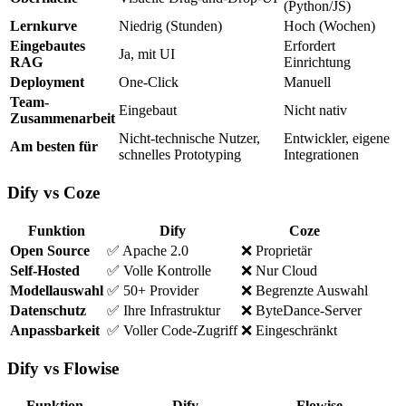
(Python/JS)
Lernkurve
Niedrig (Stunden)
Hoch (Wochen)
Eingebautes
Erfordert
Ja, mit UI
RAG
Einrichtung
Deployment
One-Click
Manuell
Team-
Eingebaut
Nicht nativ
Zusammenarbeit
Nicht-technische Nutzer,
Entwickler, eigene
Am besten für
schnelles Prototyping
Integrationen
Dify vs Coze
Funktion
Dify
Coze
Open Source
✅ Apache 2.0
❌ Proprietär
Self-Hosted
✅ Volle Kontrolle
❌ Nur Cloud
Modellauswahl
✅ 50+ Provider
❌ Begrenzte Auswahl
Datenschutz
✅ Ihre Infrastruktur
❌ ByteDance-Server
Anpassbarkeit
✅ Voller Code-Zugriff
❌ Eingeschränkt
Dify vs Flowise
Funktion
Dify
Flowise