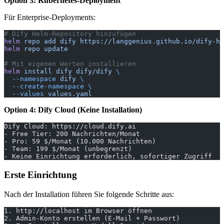
Option 3: Kubernetes-Deployment
Für Enterprise-Deployments:
# Dify Helm-Repository hinzufügen
helm
 repo
 add
 dify
 https://langgenius.github.io/dify-he
helm
 repo
 update
# Mit eigenen Werten installieren
helm
 install
 dify
 dify/dify
 \
  --namespace
 dify
 \
  --create-namespace
 \
  --values
 values.yaml
Option 4: Dify Cloud (Keine Installation)
Dify Cloud: https://cloud.dify.ai
- Free Tier: 200 Nachrichten/Monat
- Pro: 59 $/Monat (10.000 Nachrichten)
- Team: 199 $/Monat (unbegrenzt)
- Keine Einrichtung erforderlich, sofortiger Zugriff
Erste Einrichtung
Nach der Installation führen Sie folgende Schritte aus:
1. http://localhost im Browser öffnen
2. Admin-Konto erstellen (E-Mail + Passwort)