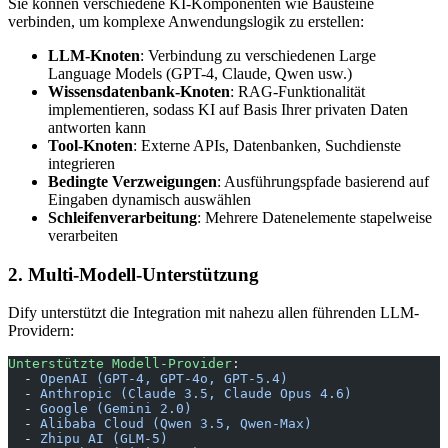
Sie können verschiedene KI-Komponenten wie Bausteine
verbinden, um komplexe Anwendungslogik zu erstellen:
LLM-Knoten
: Verbindung zu verschiedenen Large
Language Models (GPT-4, Claude, Qwen usw.)
Wissensdatenbank-Knoten
: RAG-Funktionalität
implementieren, sodass KI auf Basis Ihrer privaten Daten
antworten kann
Tool-Knoten
: Externe APIs, Datenbanken, Suchdienste
integrieren
Bedingte Verzweigungen
: Ausführungspfade basierend auf
Eingaben dynamisch auswählen
Schleifenverarbeitung
: Mehrere Datenelemente stapelweise
verarbeiten
2. Multi-Modell-Unterstützung
Dify unterstützt die Integration mit nahezu allen führenden LLM-
Providern:
Unterstützte Modell-Provider
:
  - 
OpenAI (GPT-4, GPT-4o, GPT-5.4)
  - 
Anthropic (Claude 3.5, Claude Opus 4.6)
  - 
Google (Gemini 2.0)
  - 
Alibaba Cloud (Qwen 3.5, Qwen-Max)
  - 
Zhipu AI (GLM-5)