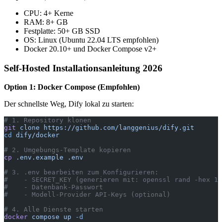
CPU: 4+ Kerne
RAM: 8+ GB
Festplatte: 50+ GB SSD
OS: Linux (Ubuntu 22.04 LTS empfohlen)
Docker 20.10+ und Docker Compose v2+
Self-Hosted Installationsanleitung 2026
Option 1: Docker Compose (Empfohlen)
Der schnellste Weg, Dify lokal zu starten:
# 1. Repository klonen
git
 clone
 https://github.com/langgenius/dify.git
cd
 dify/docker
# 2. Umgebungs-Template kopieren
cp
 .env.example
 .env
# 3. .env bearbeiten zum Konfigurieren:
#    - SECRET_KEY (generieren mit: openssl rand -hex 16
#    - Datenbank-Passwort
#    - Modell-Provider API-Keys (optional)
# 4. Alle Dienste starten
docker
 compose
 up
 -d