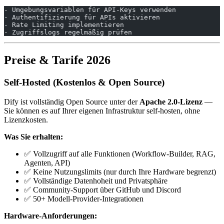
- Umgebungsvariablen für API-Keys verwenden
- Authentifizierung für APIs aktivieren
- Rate Limiting implementieren
- Zugriffslogs regelmäßig prüfen
Preise & Tarife 2026
Self-Hosted (Kostenlos & Open Source)
Dify ist vollständig Open Source unter der
Apache 2.0-Lizenz
—
Sie können es auf Ihrer eigenen Infrastruktur self-hosten, ohne
Lizenzkosten.
Was Sie erhalten:
✅ Vollzugriff auf alle Funktionen (Workflow-Builder, RAG,
Agenten, API)
✅ Keine Nutzungslimits (nur durch Ihre Hardware begrenzt)
✅ Vollständige Datenhoheit und Privatsphäre
✅ Community-Support über GitHub und Discord
✅ 50+ Modell-Provider-Integrationen
Hardware-Anforderungen: