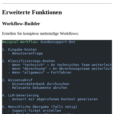
Erweiterte Funktionen
Workflow-Builder
Erstellen Sie komplexe mehrstufige Workflows:
Beispiel-Workflow
: 
Kundensupport-Bot
1. Eingabe-Knoten
   - 
Benutzeranfrage
2. Klassifizierungs-Knoten
   - 
Wenn "technisch" → An technisches Team weiterleite
   - 
Wenn "Abrechnung" → An Abrechnungsteam weiterleite
   - 
Wenn "allgemein" → Fortfahren
3. Wissensabruf
   - 
Wissensdatenbank durchsuchen
   - 
Relevante Dokumente abrufen
4. LLM-Generierung
   - 
Antwort mit abgerufenem Kontext generieren
5. Menschliche Übergabe (falls nötig)
   - 
Support-Ticket erstellen