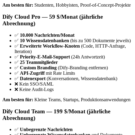
Am besten für:
Studenten, Hobbyisten, Proof-of-Concept-Projekte
Dify Cloud Pro — 59 $/Monat (jährliche
Abrechnung)
✅
10.000 Nachrichten/Monat
✅
10 Wissensdatenbanken
(bis zu 500 Dokumente jeweils)
✅
Erweiterte Workflow-Knoten
(Code, HTTP-Anfrage,
Iteration)
✅
Priority-E-Mail-Support
(24h Antwortzeit)
✅
25 Teammitglieder
✅
Custom Branding
(Dify-Branding entfernen)
✅
API-Zugriff
mit Rate Limits
✅
Datenexport
(Konversationen, Wissensdatenbank)
❌ Kein SSO/SAML
❌ Keine Audit-Logs
Am besten für:
Kleine Teams, Startups, Produktionsanwendungen
Dify Cloud Team — 199 $/Monat (jährliche
Abrechnung)
✅
Unbegrenzte Nachrichten
✅
Unbegrenzte Wissensdatenbanken
und Dokumente