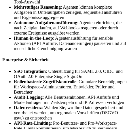
Tool-Auswahl
Mehrstufiges Reasoning
: Agenten können komplexe
Aufgaben in Unteraufgaben zerlegen, sequentiell ausführen
und Ergebnisse aggregieren
Autonome Aufgabenausführung
: Agenten einrichten, die
nach Zeitplan laufen, auf Webhooks reagieren oder durch
externe Ereignisse ausgelöst werden
Human-in-the-Loop
: Agentenausführung für sensible
Aktionen (API-Aufrufe, Datenänderungen) pausieren und auf
menschliche Genehmigung warten
Enterprise & Sicherheit
SSO-Integration
: Unterstützung für SAML 2.0, OIDC und
OAuth 2.0 Enterprise Single Sign-On
Rollenbasierte Zugriffskontrolle
: Granulare Berechtigungen
für Workspace-Administratoren, Entwickler, Prüfer und
Betrachter
Audit-Logging
: Alle Benutzeraktionen, API-Aufrufe und
Modellanfragen mit Zeitstempeln und IP-Adressen verfolgen
Datenresidenz
: Wählen Sie, wo Ihre Daten gespeichert und
verarbeitet werden, um regionalen Vorschriften (DSGVO
usw.) zu entsprechen
API-Rate-Limiting
: Pro-Benutzer- und Pro-Workspace-
Rate-Limits konfigurieren, um Missbrauch zu verhindern