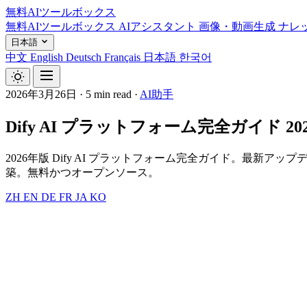
無料AIツールボックス
無料AIツールボックス
AIアシスタント
画像・動画生成
ナレ
日本語
中文
English
Deutsch
Français
日本語
한국어
2026年3月26日
·
5 min read
·
AI助手
Dify AI プラットフォーム完全ガイド
2026年版 Dify AI プラットフォーム完全ガイド。最新
築。無料かつオープンソース。
ZH
EN
DE
FR
JA
KO