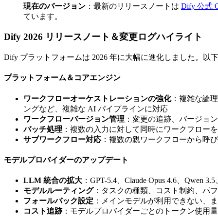
現在のバージョン
：最新のリリースノートは
Dify 公式 G
ています。
Dify 2026 リリースノート＆変更ログハイライト
Dify プラットフォームは 2026 年に大幅に進化しました
プラットフォーム＆コアエンジン
ワークフローオーケストレーションの強化
：複雑な論理
ングなど、複雑な AI パイプラインに対応
ワークフローバージョン管理
：変更の追跡、バージョン
バッチ処理
：複数の入力に対して同時にワークフローを
サブワークフロー対応
：複数の親ワークフローから呼び
モデルプロバイダーのアップデート
LLM 統合の拡大
：GPT-5.4、Claude Opus 4.6、Qw
モデルルーティング
：タスクの種類、コスト制約、パフ
フォールバック設定
：メインモデルが利用できない、ま
コスト追跡
：モデルプロバイダーごとのトークン使用量