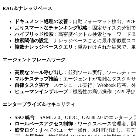
RAG＆ナレッジベース
ドキュメント処理の改善
：自動フォーマット検出、PD
よりスマートなチャンキング戦略
：固定サイズの分割で
ハイブリッド検索
：高密度ベクトル検索とキーワード B
検索閾値の設定
：ナレッジベースごとに最小類似度スコアと
複数ナレッジベースクエリ
：重み付けされた結果で、単
エージェントフレームワーク
高度なツール呼び出し
：並列ツール実行、ツールチェー
マルチステップ推論
：エージェントが複雑なタスクをサ
自律タスク実行
：スケジュール実行、Webhook 応
ヒューマンインザループ
：機密性の高い操作（API 
エンタープライズ＆セキュリティ
SSO 統合
：SAML 2.0、OIDC、OAuth 2.0 の
ロールベースアクセス制御
：ワークスペース管理者、開
監査ログ
：すべてのユーザー操作、API 呼び出し、モデ