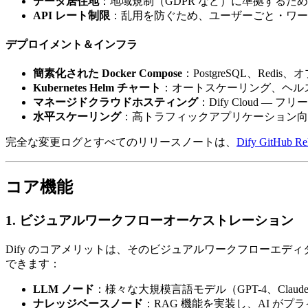
データ居住地
：地域規制（GDPR など）に準拠するた
API レート制限
：乱用を防ぐため、ユーザーごと・ワー
デプロイメント＆インフラ
簡素化された Docker Compose
：PostgreSQL、R
Kubernetes Helm チャート
：オートスケーリング、ヘルス
マネージドクラウドホスティング
：Dify Cloud — 
水平スケーリング
：高トラフィックアプリケーション向け
完全な変更ログとすべてのリリースノートは、
Dify GitHub R
コア機能
1. ビジュアルワークフローオーケストレーション
Dify のコアメリットは、そのビジュアルワークフローエデ
できます：
LLM ノード
：様々な大規模言語モデル（GPT-4、Claud
ナレッジベースノード
：RAG 機能を実装し、AI が