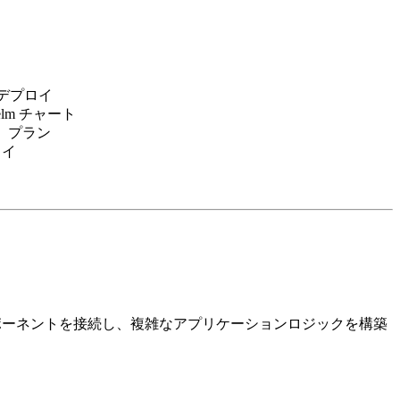
ドデプロイ
m チャート
/月）プラン
ロイ
ンポーネントを接続し、複雑なアプリケーションロジックを構築