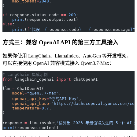
    max_tokens
=
2048
,
)
if
 response.status_code 
==
 200
:
    print
(response.output.text)
else
:
    print
(
f
"错误: 
{
response.code
}
 - 
{
response.message
}
"
方式三：兼容 OpenAI API 的第三方工具接入
如果你使用 LangChain、LlamaIndex、AutoGen 等开发框架，
可以直接使用 OpenAI 兼容模式接入 Qwen3.7-Max：
# LangChain 集成示例
from
 langchain_openai 
import
 ChatOpenAI
llm 
=
 ChatOpenAI(
    model
=
"qwen3.7-max"
,
    openai_api_key
=
"你的API Key"
,
    openai_api_base
=
"https://dashscope.aliyuncs.com/com
    temperature
=
0.7
,
)
response 
=
 llm.invoke(
"请列出 2026 年最值得关注的 5 个 AI 
print
(response.content)