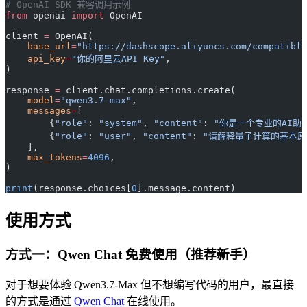
# OpenAI SDK 兼容调用示例
from
 openai 
import
 OpenAI
client 
=
 OpenAI(
    base_url
=
"https://dashscope.aliyuncs.com/compatible
    api_key
=
"你的阿里云API Key"
,
)
response 
=
 client.chat.completions.create(
    model
=
"qwen3.7-max"
,
    messages
=
[
        {
"role"
: 
"system"
, 
"content"
: 
"你是一个专业的AI助
        {
"role"
: 
"user"
, 
"content"
: 
"请解释量子计算的基本原
    ],
    max_tokens
=
4096
,
)
print
(response.choices[
0
].message.content)
使用方式
方式一：Qwen Chat 免费使用（推荐新手）
对于想要体验 Qwen3.7-Max 但不想编写代码的用户，最直接
的方式是通过
Qwen Chat
在线使用。