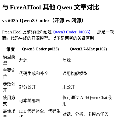
与 FreeAITool 其他 Qwen 文章对比
vs #035 Qwen3 Coder（开源 vs 闭源）
FreeAITool 此前详细介绍过
Qwen3 Coder（#035）
，那是一款
面向代码生成的开源模型。以下是两者的关键区别：
Qwen3 Coder (#035)
Qwen3.7-Max (#102)
维度
模型类
开源
闭源
型
主要定
代码生成和补全
通用旗舰模型
位
参数公
部分公开
未公开
开
使用方
仅可通过 API/Qwen Chat 使
可本地部署
式
用
最佳场
IDE 代码补全、代码生
对话、分析、多模态任务