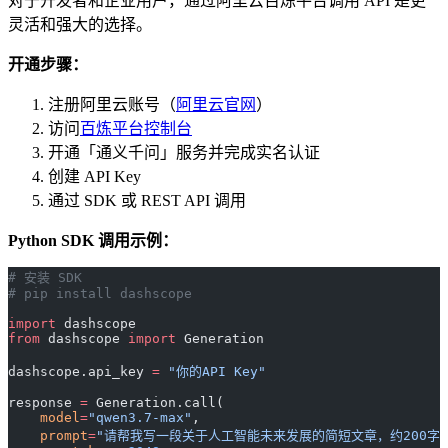
对于开发者和企业用户，通过阿里云百炼平台调用 API 是更
灵活和强大的选择。
开通步骤：
注册阿里云账号（
阿里云官网
）
访问
百炼平台控制台
开通「通义千问」服务并完成实名认证
创建 API Key
通过 SDK 或 REST API 调用
Python SDK 调用示例：
# 安装 SDK
# pip install dashscope
import
 dashscope
from
 dashscope 
import
 Generation
dashscope.api_key 
=
 "你的API Key"
response 
=
 Generation.call(
    model
=
"qwen3.7-max"
,
    prompt
=
"请帮我写一段关于人工智能未来发展的简短文章，约200字