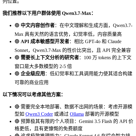
列位置。
我们推荐以下用户群体使用 Qwen3.7-Max：
🟢
中文内容创作者
：在中文理解和生成方面，Qwen3.7-
Max 具有天然的语言优势，幻觉率低，内容质量高
🟢
API 成本敏感型开发者
：相比 GPT-4o 和 Claude
Sonnet，Qwen3.7-Max 的性价比突出，且 API 完全兼容
🟢
需要长上下文分析的研究者
：100 万 tokens 的上下文
窗口是大多数模型的 2-5 倍
🟢
企业级应用
：低幻觉率和工具调用能力使其适合构建
可靠的商业应用
以下情况可以考虑其他方案：
🔴 需要完全本地部署、数据不出网的场景：考虑开源模
型如
Qwen3 Coder
或通过
Ollama
部署的开源模型
🔴 预算极其有限的个人项目：Gemini 3.5 Flash 的 API 价
格更低，且有更慷慨的免费额度
🔴 追求极致推理能力：Claude Sonnet 4.6 在综合智力排