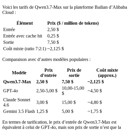
Voici les tarifs de Qwen3.7-Max sur la plateforme Bailian d’Alibaba
Cloud :
Élément
Prix ($ / million de tokens)
Entrée
2,50 $
Entrée avec cache hit
0,25 $
Sortie
7,50 $
Coût mixte (ratio 7:2:1)
~2,125 $
Comparaison avec d’autres modèles populaires :
Prix
Prix de
Coût mixte
Modèle
d’entrée
sortie
(approx.)
Qwen3.7-Max
2,50 $
7,50 $
~2,125 $
10,00-15,00
GPT-4o
2,50-5,00 $
~4,50 $
$
Claude Sonnet
3,00 $
15,00 $
~4,80 $
4.6
Gemini 3.5 Flash
1,25 $
5,00 $
~1,75 $
En termes de tarification, le prix d’entrée de Qwen3.7-Max est
équivalent à celui de GPT-4o, mais son prix de sortie n’est que la