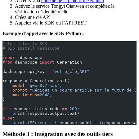
Accédez à la
console de la plateforme Bailian
Activez le service Tongyi Qianwen et complétez la
vérification d’identité réelle
Créez une clé API
Appelez via le SDK ou l’API REST
Exemple d’appel avec le SDK Python :
# Installer le SDK
# pip install dashscope
import
 dashscope
from
 dashscope 
import
 Generation
dashscope.api_key 
=
 "votre_clé_API"
response 
=
 Generation.call(
    model
=
"qwen3.7-max"
,
    prompt
=
"Rédigez un court article sur le futur de l'
    max_tokens
=
2048
,
)
if
 response.status_code 
==
 200
:
    print
(response.output.text)
else
:
    print
(
f
"Erreur : 
{
response.code
}
 - 
{
response.messag
Méthode 3 : Intégration avec des outils tiers