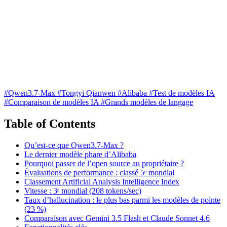
#Qwen3.7-Max
#Tongyi Qianwen
#Alibaba
#Test de modèles IA
#Comparaison de modèles IA
#Grands modèles de langage
Table of Contents
Qu’est-ce que Qwen3.7-Max ?
Le dernier modèle phare d’Alibaba
Pourquoi passer de l’open source au propriétaire ?
Évaluations de performance : classé 5ᵉ mondial
Classement Artificial Analysis Intelligence Index
Vitesse : 3ᵉ mondial (208 tokens/sec)
Taux d’hallucination : le plus bas parmi les modèles de pointe
(23 %)
Comparaison avec Gemini 3.5 Flash et Claude Sonnet 4.6