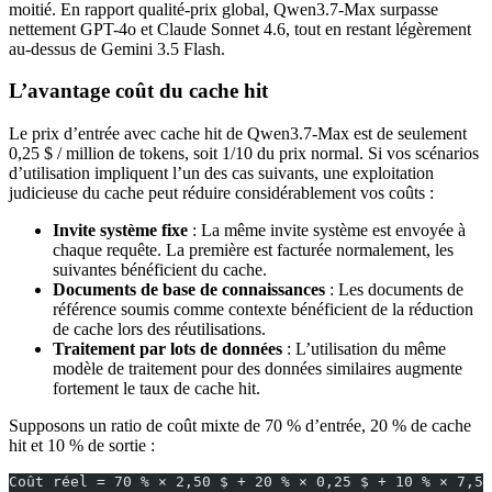
moitié. En rapport qualité-prix global, Qwen3.7-Max surpasse
nettement GPT-4o et Claude Sonnet 4.6, tout en restant légèrement
au-dessus de Gemini 3.5 Flash.
L’avantage coût du cache hit
Le prix d’entrée avec cache hit de Qwen3.7-Max est de seulement
0,25 $ / million de tokens, soit 1/10 du prix normal. Si vos scénarios
d’utilisation impliquent l’un des cas suivants, une exploitation
judicieuse du cache peut réduire considérablement vos coûts :
Invite système fixe
: La même invite système est envoyée à
chaque requête. La première est facturée normalement, les
suivantes bénéficient du cache.
Documents de base de connaissances
: Les documents de
référence soumis comme contexte bénéficient de la réduction
de cache lors des réutilisations.
Traitement par lots de données
: L’utilisation du même
modèle de traitement pour des données similaires augmente
fortement le taux de cache hit.
Supposons un ratio de coût mixte de 70 % d’entrée, 20 % de cache
hit et 10 % de sortie :
Coût réel = 70 % × 2,50 $ + 20 % × 0,25 $ + 10 % × 7,50