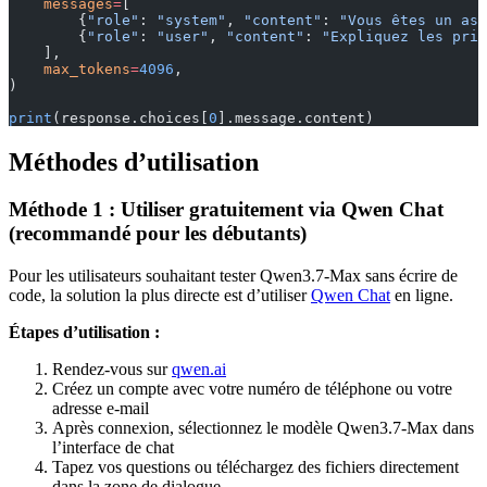
    messages
=
[
        {
"role"
: 
"system"
, 
"content"
: 
"Vous êtes un ass
        {
"role"
: 
"user"
, 
"content"
: 
"Expliquez les prin
    ],
    max_tokens
=
4096
,
)
print
(response.choices[
0
].message.content)
Méthodes d’utilisation
Méthode 1 : Utiliser gratuitement via Qwen Chat
(recommandé pour les débutants)
Pour les utilisateurs souhaitant tester Qwen3.7-Max sans écrire de
code, la solution la plus directe est d’utiliser
Qwen Chat
en ligne.
Étapes d’utilisation :
Rendez-vous sur
qwen.ai
Créez un compte avec votre numéro de téléphone ou votre
adresse e-mail
Après connexion, sélectionnez le modèle Qwen3.7-Max dans
l’interface de chat
Tapez vos questions ou téléchargez des fichiers directement
dans la zone de dialogue