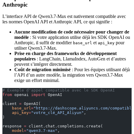
Anthropic
L’interface API de Qwen3.7-Max est nativement compatible avec
les normes OpenAI API et Anthropic API, ce qui signifie :
Aucune modification de code nécessaire pour changer de
modèle
: Si votre application utilise déjà les SDK OpenAI ou
Anthropic, il suffit de modifier
et
pour
base_url
api_key
utiliser Qwen3.7-Max.
Prise en charge des frameworks de développement
populaires
: LangChain, LlamaIndex, AutoGen et d’autres
peuvent s’intégrer directement.
Coût de migration minimisé
: Pour les équipes utilisant déjà
l’API d’un autre modèle, la migration vers Qwen3.7-Max
exige un effort minimal.
# Exemple d'appel compatible avec le SDK OpenAI
from
 openai 
import
 OpenAI
client 
=
 OpenAI(
    base_url
=
"https://dashscope.aliyuncs.com/compatible
    api_key
=
"votre_clé_API_Aliyun"
,
)
response 
=
 client.chat.completions.create(
    model
=
"qwen3.7-max"
,