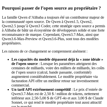
Pourquoi passer de l’open source au propriétaire ?
La famille Qwen d’Alibaba a toujours été un contributeur majeur de
la communauté open source. De Qwen à Qwen1.5, Qwen2,
Qwen2.5 jusqu’à Qwen3 Coder, cette stratégie open source a permis
à Alibaba de bâtir un écosystème de développeurs solide et une forte
reconnaissance de marque. Cependant, Qwen3.7-Max, ainsi que
Qwen3.6-Max-Preview et Qwen3.6-Plus, sont tous des modèles
propriétaires.
Les raisons de ce changement se comprennent aisément :
Les capacités du modèle dépassent déjà la « zone idéale »
de l’open source
: Lorsque les paramètres atteignent des
centaines de milliards, voire des milliers de milliards, les coûts
de l’open source (calcul, bande passante, conformité)
augmentent considérablement. Le modèle propriétaire via
facturation API offre un meilleur retour sur investissement
commercial.
Un tarif API extrêmement compétitif
: Le prix d’entrée de
Qwen3.7-Max est de 2,50 $ / million de tokens, nettement
inférieur aux 2,50-5,00 $ de GPT-4o et aux 3,00 $ de Claude
Sonnet, ce qui rend le modèle propriétaire tout aussi attractif
sur le marché.