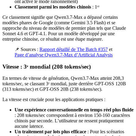
ont activé le mode raisonnement)
Classement parmi les modèles chinois
: 1ᵉʳ
Ce classement signifie que Qwen3.7-Max a dépassé certains
modèles phares de Google (comme Gemini 3.5 Flash) et se
rapproche du niveau de modèles de premier plan tels que Claude
Sonnet 4.6 et GPT-4.1. Pour un modèle développé par une
entreprise chinoise, ce résultat est une étape majeure.
📌 Sources :
Rapport détaillé de The Batch #357
et
Page d’analyse Qwen3.7-Max d’Artificial Analysis
Vitesse : 3ᵉ mondial (208 tokens/sec)
En termes de vitesse de génération, Qwen3.7-Max atteint 208,3
tokens/sec, se classant 3ᵉ mondial, juste derrière GPT-OSS 120B
(313 tokens/sec) et GPT-OSS 20B (238 tokens/sec).
La vitesse est cruciale pour les applications pratiques :
Une expérience conversationnelle en temps réel plus fluide
: 208 tokens/sec correspondent à environ 150-160 caractères
chinois par seconde. L’utilisateur ne ressent pratiquement
aucune latence.
Un traitement par lots plus efficace
: Pour les scénarios