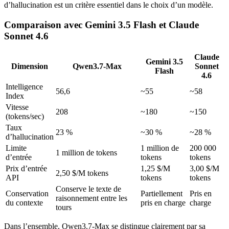
d’hallucination est un critère essentiel dans le choix d’un modèle.
Comparaison avec Gemini 3.5 Flash et Claude
Sonnet 4.6
Claude
Gemini 3.5
Dimension
Qwen3.7-Max
Sonnet
Flash
4.6
Intelligence
56,6
~55
~58
Index
Vitesse
208
~180
~150
(tokens/sec)
Taux
23 %
~30 %
~28 %
d’hallucination
Limite
1 million de
200 000
1 million de tokens
d’entrée
tokens
tokens
Prix d’entrée
1,25 $/M
3,00 $/M
2,50 $/M tokens
API
tokens
tokens
Conserve le texte de
Conservation
Partiellement
Pris en
raisonnement entre les
du contexte
pris en charge
charge
tours
Dans l’ensemble, Qwen3.7-Max se distingue clairement par sa