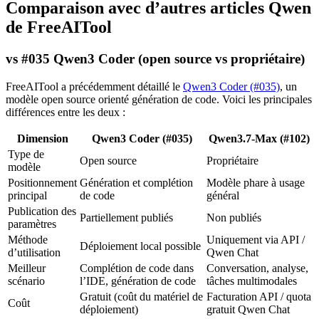
Comparaison avec d’autres articles Qwen
de FreeAITool
vs #035 Qwen3 Coder (open source vs propriétaire)
FreeAITool a précédemment détaillé le
Qwen3 Coder (#035)
, un
modèle open source orienté génération de code. Voici les principales
différences entre les deux :
Dimension
Qwen3 Coder (#035)
Qwen3.7-Max (#102)
Type de
Open source
Propriétaire
modèle
Positionnement
Génération et complétion
Modèle phare à usage
principal
de code
général
Publication des
Partiellement publiés
Non publiés
paramètres
Méthode
Uniquement via API /
Déploiement local possible
d’utilisation
Qwen Chat
Meilleur
Complétion de code dans
Conversation, analyse,
scénario
l’IDE, génération de code
tâches multimodales
Gratuit (coût du matériel de
Facturation API / quota
Coût
déploiement)
gratuit Qwen Chat