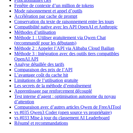
Fonctionnalités clés
Fenêtre de contexte d’un million de tokens
Mode raisonnement et appel d’outils
Accélération par cache de prompt
Conservation du texte de raisonnement entre les tours
Compatibilité native avec les API OpenAI et Anthropic
Méthodes d’utilisation
Méthode 1 : Utiliser gratuitement via Qwen Chat
(recommandé pour les débutants)
Méthode 2 : Appeler l’API via Alibaba Cloud Bailian
Méthode 3 : Intégration avec des outils tiers compatibles
OpenAI API
Analyse détaillée des tarifs
Comparaison des prix de l’API
L’avantage coût du cache hit
Limitations de l’utilisation gratuite
Les secrets de la méthode d’entraînement
Apprentissage par renforcement découplé
Test interne d’agent : optimisation autonome du noyau
d’attention
Comparaison avec d’autres articles Qwen de FreeAITool
vs #035 Qwen3 Coder (open source vs propriétaire)
vs #033 Mise à jour du classement AI Leaderboard
Résumé et recommandations