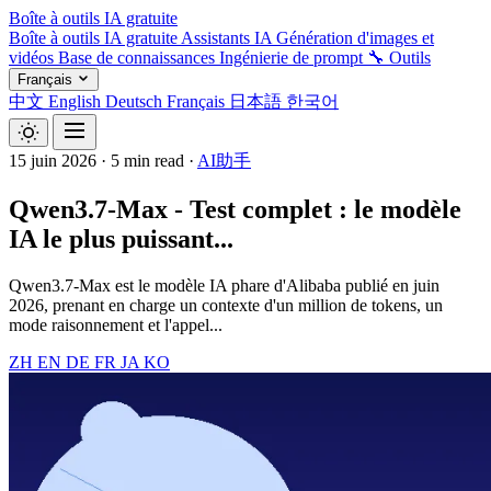
Boîte à outils IA gratuite
Boîte à outils IA gratuite
Assistants IA
Génération d'images et
vidéos
Base de connaissances
Ingénierie de prompt
🔧 Outils
Français
中文
English
Deutsch
Français
日本語
한국어
15 juin 2026
·
5 min read
·
AI助手
Qwen3.7-Max - Test complet : le modèle
IA le plus puissant...
Qwen3.7-Max est le modèle IA phare d'Alibaba publié en juin
2026, prenant en charge un contexte d'un million de tokens, un
mode raisonnement et l'appel...
ZH
EN
DE
FR
JA
KO