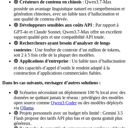
🟢
Créateurs de contenu en chinois
: Qwen3.7-Max
possède un avantage linguistique naturel en compréhension et
génération chinoises, avec un faible taux d’hallucination et
une qualité de contenu élevée.
🟢
Développeurs sensibles aux coûts API
: Par rapport à
GPT-4o et Claude Sonnet, Qwen3.7-Max offre un excellent
rapport qualité-prix et une compatibilité API totale.
🟢
Rechercheurs ayant besoin d’analyser de longs
contextes
: Une fenêtre de contexte d’un million de tokens,
soit 2 à 5 fois celle de la plupart des modèles.
🟢
Applications d’entreprise
: Un faible taux d’hallucination
et des capacités d’appel d’outils le rendent adapté à la
construction d’applications commerciales fiables.
Dans les cas suivants, envisagez d’autres solutions :
🔴 Scénarios nécessitant un déploiement 100 % local avec des
données ne quittant jamais le réseau : privilégiez des modèles
open source comme
Qwen3 Coder
ou des modèles déployés
via
Ollama
.
🔴 Projets personnels avec un budget très limité : Gemini 3.5
Flash propose des tarifs API plus bas et un quota gratuit plus
généreux.