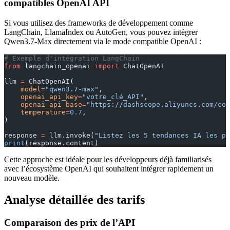
compatibles OpenAI API
Si vous utilisez des frameworks de développement comme
LangChain, LlamaIndex ou AutoGen, vous pouvez intégrer
Qwen3.7-Max directement via le mode compatible OpenAI :
# Exemple d'intégration LangChain
from
 langchain_openai 
import
 ChatOpenAI
llm 
=
 ChatOpenAI(
    model
=
"qwen3.7-max"
,
    openai_api_key
=
"votre_clé_API"
,
    openai_api_base
=
"https://dashscope.aliyuncs.com/com
    temperature
=
0.7
,
)
response 
=
 llm.invoke(
"Listez les 5 tendances IA les pl
print
(response.content)
Cette approche est idéale pour les développeurs déjà familiarisés
avec l’écosystème OpenAI qui souhaitent intégrer rapidement un
nouveau modèle.
Analyse détaillée des tarifs
Comparaison des prix de l’API