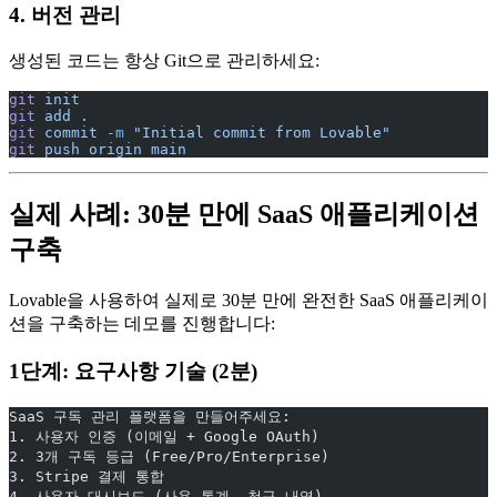
4. 버전 관리
생성된 코드는 항상 Git으로 관리하세요:
git
 init
git
 add
 .
git
 commit
 -m
 "Initial commit from Lovable"
git
 push
 origin
 main
실제 사례: 30분 만에 SaaS 애플리케이션
구축
Lovable을 사용하여 실제로 30분 만에 완전한 SaaS 애플리케이
션을 구축하는 데모를 진행합니다:
1단계: 요구사항 기술 (2분)
SaaS 구독 관리 플랫폼을 만들어주세요:
1. 사용자 인증 (이메일 + Google OAuth)
2. 3개 구독 등급 (Free/Pro/Enterprise)
3. Stripe 결제 통합
4. 사용자 대시보드 (사용 통계, 청구 내역)