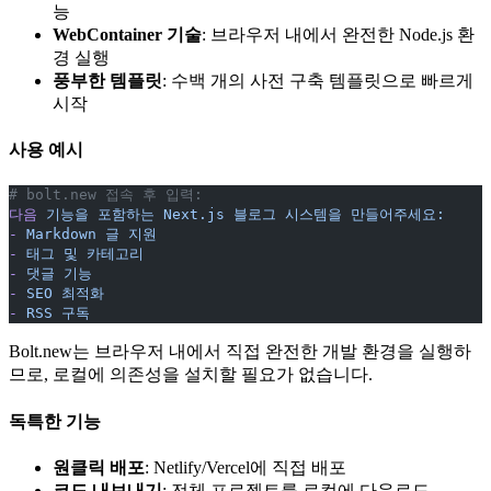
능
WebContainer 기술
: 브라우저 내에서 완전한 Node.js 환
경 실행
풍부한 템플릿
: 수백 개의 사전 구축 템플릿으로 빠르게
시작
사용 예시
# bolt.new 접속 후 입력:
다음
 기능을
 포함하는
 Next.js
 블로그
 시스템을
 만들어주세요:
-
 Markdown
 글
 지원
-
 태그
 및
 카테고리
-
 댓글
 기능
-
 SEO
 최적화
-
 RSS
 구독
Bolt.new는 브라우저 내에서 직접 완전한 개발 환경을 실행하
므로, 로컬에 의존성을 설치할 필요가 없습니다.
독특한 기능
원클릭 배포
: Netlify/Vercel에 직접 배포
코드 내보내기
: 전체 프로젝트를 로컬에 다운로드