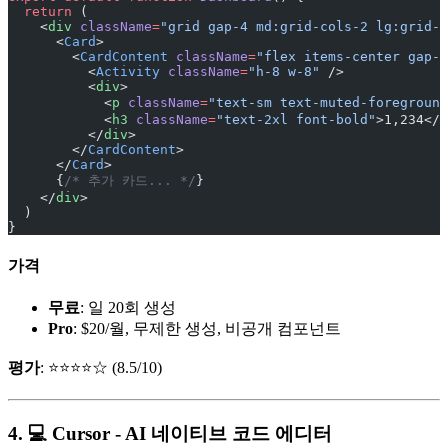
  return
 (
    <
div
 className
=
"grid gap-4 md:grid-cols-2 lg:grid-c
      <
Card
>
        <
CardContent
 className
=
"flex items-center gap-4
          <
Activity
 className
=
"h-8 w-8"
 />
          <
div
>
            <
p
 className
=
"text-sm text-muted-foreground
            <
h3
 className
=
"text-2xl font-bold"
>1,234</
h
          </
div
>
        </
CardContent
>
      </
Card
>
      {
/* 추가 카드... */
}
    </
div
>
  )
}
가격
무료
: 일 20회 생성
Pro
: $20/월, 무제한 생성, 비공개 컴포넌트
평가
: ⭐⭐⭐⭐☆ (8.5/10)
4. 💻 Cursor - AI 네이티브 코드 에디터