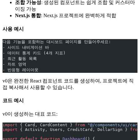
조합 가능성
: 생성된 컴포넌트는 쉽게 조합 및 커스터마
이징 가능
Next.js 통합
: Next.js 프로젝트에 완벽하게 적합
사용 예시
다음 기능을 포함하는 대시보드 페이지를 만들어주세요:
- 사이드 내비게이션 바
- 데이터 통계 카드 (4개 지표)
- 최근 활동 목록
- 차트 영역
- 반응형 레이아웃
v0은 완전한 React 컴포넌트 코드를 생성하여, 프로젝트에 직
접 복사해서 사용할 수 있습니다.
코드 예시
v0이 생성하는 대표 코드:
import
 { Card, CardContent } 
from
 "@/components/ui/card
import
 { Activity, Users, CreditCard, DollarSign } 
from
export
 default
 function
 Dashboard
() {