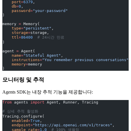
    port
=
6379
,
    db
=
0
,
    password
=
"your-password"
)
memory 
=
 Memory(
    type
=
"persistent"
,
    storage
=
storage,
    ttl
=
86400
  # 24시간 만료
)
agent 
=
 Agent(
    name
=
"Stateful Agent"
,
    instructions
=
"You remember previous conversations"
,
    memory
=
memory
)
모니터링 및 추적
Agents SDK는 내장 추적 기능을 제공합니다:
from
 agents 
import
 Agent, Runner, Tracing
# 상세 추적 활성화
Tracing.configure(
    enabled
=
True
,
    endpoint
=
"https://api.openai.com/v1/traces"
,
    sample_rate
=
1.0
  # 100% 샘플링