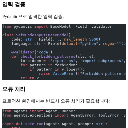
입력 검증
Pydantic으로 엄격한 입력 검증:
from
 pydantic 
import
 BaseModel, Field, validator
class
 SafeCodeInput
(
BaseModel
):
    code: 
str
 =
 Field(
...
, 
max_length
=
5000
)
    language: 
str
 =
 Field(
default
=
"python"
, 
regex
=
"^(py
    @validator
(
'code'
)
    def
 check_forbidden_patterns
(cls, v):
        forbidden 
=
 [
'import os'
, 
'import subprocess'
, 
        for
 pattern 
in
 forbidden:
            if
 pattern 
in
 v.lower():
                raise
 ValueError
(
f
"Forbidden pattern de
        return
 v
오류 처리
프로덕션 환경에서는 반드시 오류 처리가 필요합니다:
from
 agents 
import
 Agent, Runner
from
 agents.exceptions 
import
 AgentError, ToolError, Sa
async
 def
 safe_run
(agent: Agent, prompt: 
str
):