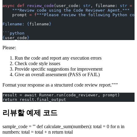
async
 def
 review_code
(user_code: 
str
, filename: 
str
 =
 "
    """Review code using the Code Reviewer Agent."""
    prompt 
=
 f
"""Please review the following Python cod
Filename: 
{
filename
}
```python
{
user_code
}
Please:
Run the code and report any execution errors
Check code style issues
Provide specific suggestions for improvement
Give an overall assessment (PASS or FAIL)
Format your response as a structured code review report."""
result = await Runner.run(code_reviewer, prompt)
return result.final_output
리뷰할 예제 코드
sample_code = ''' def calculate_sum(numbers): total = 0 for n in
numbers: total = total + n return total