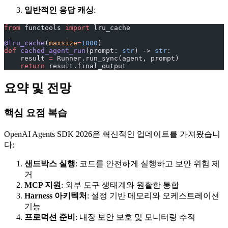
일반적인 응답 캐싱
:
from
 functools 
import
 lru_cache
@lru_cache
(
maxsize
=
1000
)
def
 cached_agent_run
(prompt: 
str
) -> 
str
:
    result 
=
 Runner.run_sync(agent, prompt)
    return
 result.final_output
요약 및 전망
핵심 요점 복습
OpenAI Agents SDK 2026은 혁신적인 업데이트를 가져왔습니
다:
샌드박스 실행
: 코드를 안전하게 실행하고 보안 위험 제
거
MCP 지원
: 외부 도구 생태계와 원활한 통합
Harness 아키텍처
: 설정 기반 메모리와 오케스트레이션
기능
프로덕션 준비
: 내장 보안 보호 및 모니터링 추적