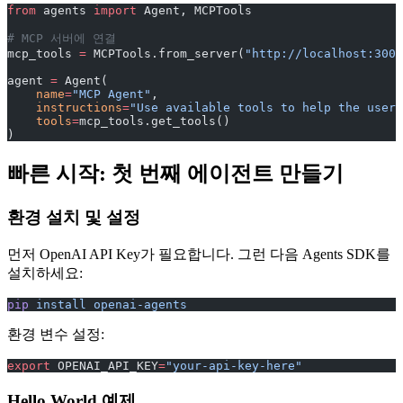
from
 agents 
import
 Agent, MCPTools
# MCP 서버에 연결
mcp_tools 
=
 MCPTools.from_server(
"http://localhost:3000
agent 
=
 Agent(
    name
=
"MCP Agent"
,
    instructions
=
"Use available tools to help the user"
    tools
=
mcp_tools.get_tools()
)
빠른 시작: 첫 번째 에이전트 만들기
환경 설치 및 설정
먼저 OpenAI API Key가 필요합니다. 그런 다음 Agents SDK를
설치하세요:
pip
 install
 openai-agents
환경 변수 설정:
export
 OPENAI_API_KEY
=
"your-api-key-here"
Hello World 예제