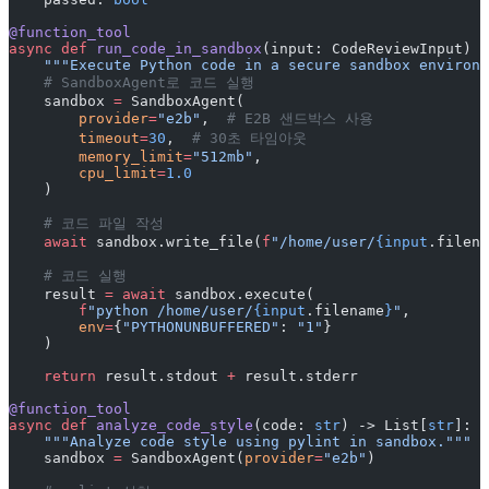
@function_tool
async
 def
 run_code_in_sandbox
(input: CodeReviewInput) -
    """Execute Python code in a secure sandbox environm
    # SandboxAgent로 코드 실행
    sandbox 
=
 SandboxAgent(
        provider
=
"e2b"
,  
# E2B 샌드박스 사용
        timeout
=
30
,  
# 30초 타임아웃
        memory_limit
=
"512mb"
,
        cpu_limit
=
1.0
    )
    # 코드 파일 작성
    await
 sandbox.write_file(
f
"/home/user/
{input
.filena
    # 코드 실행
    result 
=
 await
 sandbox.execute(
        f
"python /home/user/
{input
.filename
}
"
,
        env
=
{
"PYTHONUNBUFFERED"
: 
"1"
}
    )
    return
 result.stdout 
+
 result.stderr
@function_tool
async
 def
 analyze_code_style
(code: 
str
) -> List[
str
]:
    """Analyze code style using pylint in sandbox."""
    sandbox 
=
 SandboxAgent(
provider
=
"e2b"
)