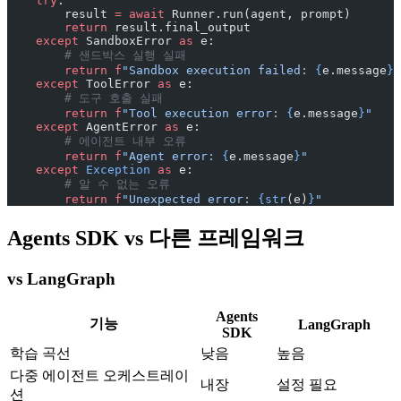
    try
:
        result 
=
 await
 Runner.run(agent, prompt)
        return
 result.final_output
    except
 SandboxError 
as
 e:
        # 샌드박스 실행 실패
        return
 f
"Sandbox execution failed: 
{
e.message
}
"
    except
 ToolError 
as
 e:
        # 도구 호출 실패
        return
 f
"Tool execution error: 
{
e.message
}
"
    except
 AgentError 
as
 e:
        # 에이전트 내부 오류
        return
 f
"Agent error: 
{
e.message
}
"
    except
 Exception
 as
 e:
        # 알 수 없는 오류
        return
 f
"Unexpected error: 
{str
(e)
}
"
Agents SDK vs 다른 프레임워크
vs LangGraph
Agents
기능
LangGraph
SDK
학습 곡선
낮음
높음
다중 에이전트 오케스트레이
내장
설정 필요
션