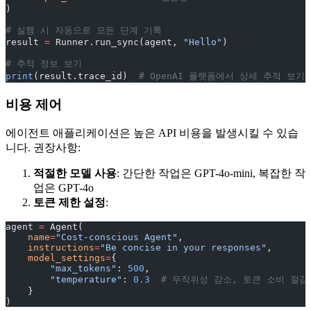
)
# 실행 시 자동으로 모든 단계 기록
result 
=
 Runner.run_sync(agent, 
"Hello"
)
# 추적 정보 보기
print
(result.trace_id)  
# OpenAI 플랫폼에서 상세 추적 보기
비용 제어
에이전트 애플리케이션은 높은 API 비용을 발생시킬 수 있습
니다. 권장사항:
적절한 모델 사용
: 간단한 작업은 GPT-4o-mini, 복잡한 작
업은 GPT-4o
토큰 제한 설정
:
agent 
=
 Agent(
    name
=
"Cost-conscious Agent"
,
    instructions
=
"Be concise in your responses"
,
    model_settings
=
{
        "max_tokens"
: 
500
,
        "temperature"
: 
0.3
  # 무작위성 감소, 토큰 소비 절감
    }
)