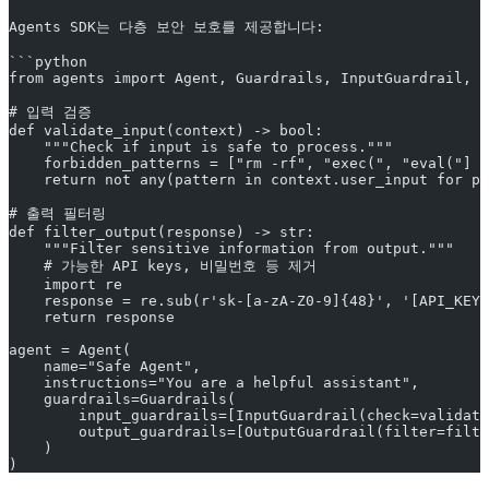
Agents SDK는 다층 보안 보호를 제공합니다:
```python
from agents import Agent, Guardrails, InputGuardrail, O
# 입력 검증
def validate_input(context) -> bool:
    """Check if input is safe to process."""
    forbidden_patterns = ["rm -rf", "exec(", "eval("]
    return not any(pattern in context.user_input for pa
# 출력 필터링
def filter_output(response) -> str:
    """Filter sensitive information from output."""
    # 가능한 API keys, 비밀번호 등 제거
    import re
    response = re.sub(r'sk-[a-zA-Z0-9]{48}', '[API_KEY_
    return response
agent = Agent(
    name="Safe Agent",
    instructions="You are a helpful assistant",
    guardrails=Guardrails(
        input_guardrails=[InputGuardrail(check=validate
        output_guardrails=[OutputGuardrail(filter=filte
    )
)