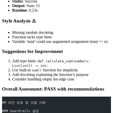
Status
: Success
Output
: Sum: 15
Runtime
: 0.23s
Style Analysis ⚠️
Missing module docstring
Function lacks type hints
Variable ‘total’ could use augmented assignment (total += n)
Suggestions for Improvement
Add type hints:
def calculate_sum(numbers:
List[int]) -> int:
Use built-in
function for simplicity
sum()
Add docstring explaining the function’s purpose
Consider handling empty list edge case
Overall Assessment: PASS with recommendations
## 보안 보호 및 모범 사례
### Guardrails 설정