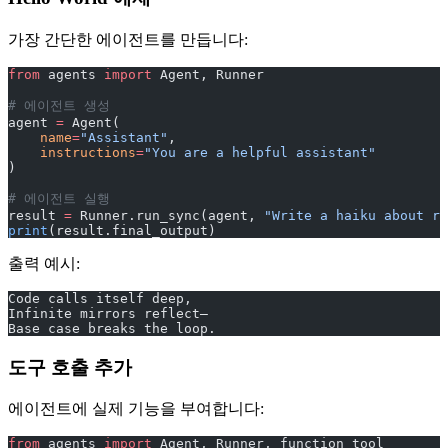
가장 간단한 에이전트를 만듭니다:
from
 agents 
import
 Agent, Runner
# 에이전트 생성
agent 
=
 Agent(
    name
=
"Assistant"
,
    instructions
=
"You are a helpful assistant"
)
# 에이전트 실행
result 
=
 Runner.run_sync(agent, 
"Write a haiku about re
print
(result.final_output)
출력 예시:
Code calls itself deep,
Infinite mirrors reflect—
Base case breaks the loop.
도구 호출 추가
에이전트에 실제 기능을 부여합니다:
from
 agents 
import
 Agent, Runner, function_tool