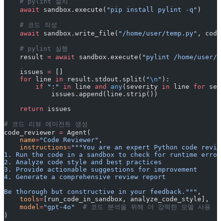
    # pylint 설치
    await
 sandbox.execute(
"pip install pylint -q"
)
    # 코드 작성
    await
 sandbox.write_file(
"/home/user/temp.py"
, code
    # pylint 실행
    result 
=
 await
 sandbox.execute(
"pylint /home/user/t
    issues 
=
 []
    for
 line 
in
 result.stdout.split(
"
\n
"
):
        if
 ":"
 in
 line 
and
 any
(severity 
in
 line 
for
 sev
            issues.append(line.strip())
    return
 issues
# 코드 리뷰 에이전트 생성
code_reviewer 
=
 Agent(
    name
=
"Code Reviewer"
,
    instructions
=
"""You are an expert Python code revie
1. Run the code in a sandbox to check for runtime error
2. Analyze code style and best practices
3. Provide actionable suggestions for improvement
4. Generate a comprehensive review report
Be thorough but constructive in your feedback."""
,
    tools
=
[run_code_in_sandbox, analyze_code_style],
    model
=
"gpt-4o"
  # 코드 분석을 위해 더 강력한 모델 사용
)