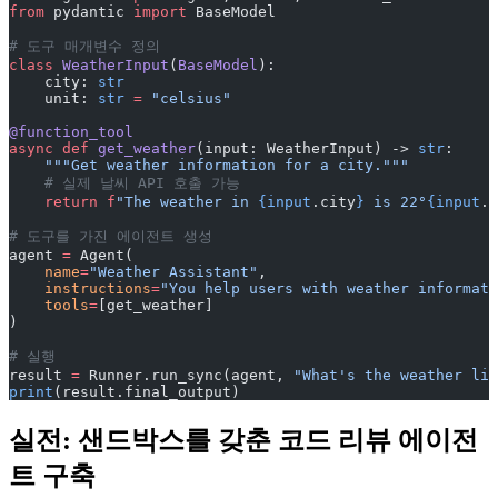
from
 pydantic 
import
 BaseModel
# 도구 매개변수 정의
class
 WeatherInput
(
BaseModel
):
    city: 
str
    unit: 
str
 =
 "celsius"
@function_tool
async
 def
 get_weather
(input: WeatherInput) -> 
str
:
    """Get weather information for a city."""
    # 실제 날씨 API 호출 가능
    return
 f
"The weather in 
{input
.city
}
 is 22°
{input
.u
# 도구를 가진 에이전트 생성
agent 
=
 Agent(
    name
=
"Weather Assistant"
,
    instructions
=
"You help users with weather informati
    tools
=
[get_weather]
)
# 실행
result 
=
 Runner.run_sync(agent, 
"What's the weather lik
print
(result.final_output)
실전: 샌드박스를 갖춘 코드 리뷰 에이전
트 구축