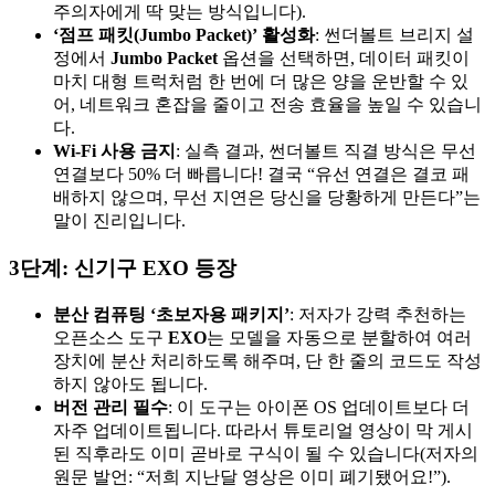
주의자에게 딱 맞는 방식입니다).
‘점프 패킷(Jumbo Packet)’ 활성화
: 썬더볼트 브리지 설
정에서
Jumbo Packet
옵션을 선택하면, 데이터 패킷이
마치 대형 트럭처럼 한 번에 더 많은 양을 운반할 수 있
어, 네트워크 혼잡을 줄이고 전송 효율을 높일 수 있습니
다.
Wi-Fi 사용 금지
: 실측 결과, 썬더볼트 직결 방식은 무선
연결보다 50% 더 빠릅니다! 결국 “유선 연결은 결코 패
배하지 않으며, 무선 지연은 당신을 당황하게 만든다”는
말이 진리입니다.
3단계: 신기구 EXO 등장
분산 컴퓨팅 ‘초보자용 패키지’
: 저자가 강력 추천하는
오픈소스 도구
EXO
는 모델을 자동으로 분할하여 여러
장치에 분산 처리하도록 해주며, 단 한 줄의 코드도 작성
하지 않아도 됩니다.
버전 관리 필수
: 이 도구는 아이폰 OS 업데이트보다 더
자주 업데이트됩니다. 따라서 튜토리얼 영상이 막 게시
된 직후라도 이미 곧바로 구식이 될 수 있습니다(저자의
원문 발언: “저희 지난달 영상은 이미 폐기됐어요!”).