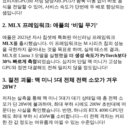
요리사(GPU)와 서빙 담당자(CPU)가 왕복 이동 없이 바로 음
식을 전달할 수 있어, 서비스 속도가 단번에 두 배로 향상되는
셈입니다!
2.
MLX 프레임워크: 애플의 ‘비밀 무기’
애플은 2023년 자사 칩셋에 특화된 머신러닝 프레임워크
MLX
를 출시했습니다. 이 프레임워크는 M 시리즈 칩의 성능
을 극한까지 끌어내는 것을 목표로 하며, 실제 테스트 결과,
MLX로 Llama 3 모델을 실행했을 때
생성 속도가 PyTorch보다
30% 빠르게 측정
되었습니다. 심지어 단일 맥 미니가 고성능
GPU와 정면 대결해도 전혀 밀리지 않을 정도입니다!
3.
절전 괴물: 맥 미니 5대 전체 전력 소모가 겨우
28W?
저자는 실측을 통해 맥 미니 5대가 대기 상태일 때 총 전력 소
모가 단 28W에 불과하며, 최대 부하 시에도 200W 초반대에 머
문다는 사실을 확인했습니다. 반면, 하나의 RTX 4090 GPU만
해도 최대 부하 시 450W를 소비합니다—이 전력 격차는 커피
한 잔 값 정도는 여유롭게 아낄 수 있는 수준입니다!