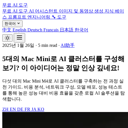
무료 AI 도구
무료 AI 도구
AI 어시스턴트
이미지 및 동영상 생성
지식 베이
스
프롬프트 엔지니어링
🔧 도구
한국어
中文
English
Deutsch
Français
日本語
한국어
2025년 1월 26일
·
5 min read
·
AI助手
5대의 Mac Mini로 AI 클러스터를 구성해
보기? 이 아이디어는 정말 인상 깊네요!
다섯 대의 Mac Mini M4로 AI 클러스터를 구축하는 전 과정 실
천 가이드. 비용 분석, 네트워크 구성, 모델 배포, 성능 테스트
를 통해 높은 성능 대비 비용 효율을 갖춘 로컬 AI 솔루션을 탐
색합니다.
ZH
EN
DE
FR
JA
KO