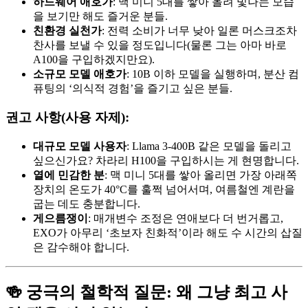
하드웨어 애호가
: 맥 미니 5대를 쌓아 올려 빛나는 모습
을 보기만 해도 즐거운 분들.
친환경 실천가
: 전력 소비가 너무 낮아 일론 머스크조차
찬사를 보낼 수 있을 정도입니다(물론 그는 아마 바로
A100을 구입하겠지만요).
소규모 모델 애호가
: 10B 이하 모델을 실행하며, 분산 컴
퓨팅의 ‘의식적 경험’을 즐기고 싶은 분들.
권고 사항(사용 자제):
대규모 모델 사용자
: Llama 3-400B 같은 모델을 돌리고
싶으신가요? 차라리 H100을 구입하시는 게 현명합니다.
열에 민감한 분
: 맥 미니 5대를 쌓아 올리면 가장 아래쪽
장치의 온도가 40°C를 훌쩍 넘어서며, 여름철엔 계란을
굽는 데도 충분합니다.
게으름쟁이
: 매개변수 조정은 연애보다 더 번거롭고,
EXO가 아무리 ‘초보자 친화적’이라 해도 수 시간의 삽질
은 감수해야 합니다.
🍻 궁극의 철학적 질문: 왜 그냥 최고 사