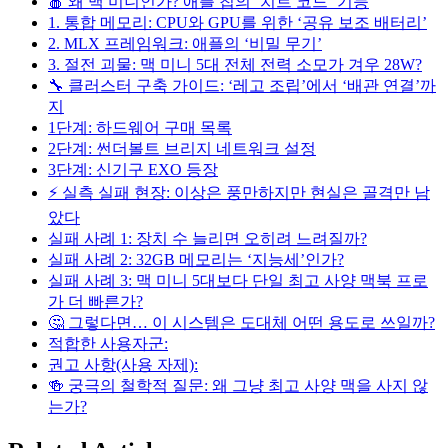
🍎 왜 맥 미니인가? 애플 칩의 ‘치트 코드’ 기능
1. 통합 메모리: CPU와 GPU를 위한 ‘공유 보조 배터리’
2. MLX 프레임워크: 애플의 ‘비밀 무기’
3. 절전 괴물: 맥 미니 5대 전체 전력 소모가 겨우 28W?
🔧 클러스터 구축 가이드: ‘레고 조립’에서 ‘배관 연결’까
지
1단계: 하드웨어 구매 목록
2단계: 썬더볼트 브리지 네트워크 설정
3단계: 신기구 EXO 등장
⚡ 실측 실패 현장: 이상은 풍만하지만 현실은 골격만 남
았다
실패 사례 1: 장치 수 늘리면 오히려 느려질까?
실패 사례 2: 32GB 메모리는 ‘지능세’인가?
실패 사례 3: 맥 미니 5대보다 단일 최고 사양 맥북 프로
가 더 빠른가?
🤔 그렇다면… 이 시스템은 도대체 어떤 용도로 쓰일까?
적합한 사용자군:
권고 사항(사용 자제):
🍻 궁극의 철학적 질문: 왜 그냥 최고 사양 맥을 사지 않
는가?