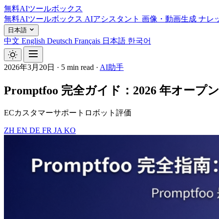
無料AIツールボックス
無料AIツールボックス
AIアシスタント
画像・動画生成
ナレ
日本語
中文
English
Deutsch
Français
日本語
한국어
2026年3月20日
·
5 min read
·
AI助手
Promptfoo 完全ガイド：2026 年
ECカスタマーサポートロボット評価
ZH
EN
DE
FR
JA
KO