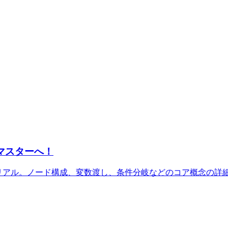
らマスターへ！
トリアル。ノード構成、変数渡し、条件分岐などのコア概念の詳