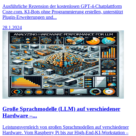
Ausführliche Rezension der kostenlosen GPT-4-Chatplattform
Coze.com. KI-Bots ohne Programmierung erstellen, unterstützt
Plugin-Erweiterungen und...
28.1.2024
Große Sprachmodelle (LLM) auf verschiedener
Hardware –...
Leistungsvergleich von großen Sprachmodellen auf verschiedener
Hardware. Vom Raspberry Pi bis zur High-End-KI-Workstation –