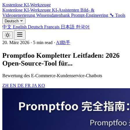
Kostenlose KI-Werkzeuge
Kostenlose KI-Werkzeuge
KI-Assistenten
Bild- &
Videogenerierung
Wissensdatenbank
Prompt-Engineering
🔧 Tools
Deutsch
中文
English
Deutsch
Français
日本語
한국어
20. März 2026
·
5 min read
·
AI助手
Promptfoo Kompletter Leitfaden: 2026
Open-Source-Tool für...
Bewertung des E-Commerce-Kundenservice-Chatbots
ZH
EN
DE
FR
JA
KO