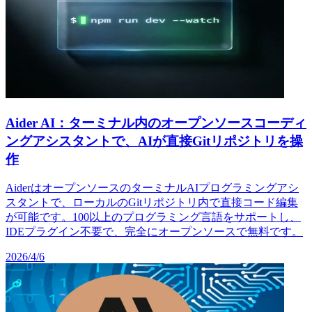
Aider AI：ターミナル内のオープンソースコーディ
ングアシスタントで、AIが直接Gitリポジトリを操
作
AiderはオープンソースのターミナルAIプログラミングアシ
スタントで、ローカルのGitリポジトリ内で直接コード編集
が可能です。100以上のプログラミング言語をサポートし、
IDEプラグイン不要で、完全にオープンソースで無料です。
2026/4/6