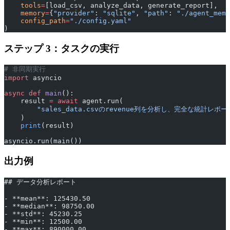
    tools
=
[load_csv, analyze_data, generate_report],
    memory
=
{
"provider"
: 
"sqlite"
, 
"path"
: 
"./agent_memo
    config_path
=
"./config.yaml"
)
ステップ 3：タスクの実行
# 非同期実行
import
 asyncio
async
 def
 main
():
    result 
=
 await
 agent.run(
        "sales_data.csvのrevenue列を分析し、完全な統計レ
    )
    print
(result)
asyncio.run(main())
出力例
## データ分析レポート
- **mean**: 125430.50
- **median**: 98750.00
- **std**: 45230.25
- **min**: 12500.00
- **max**: 890000.00