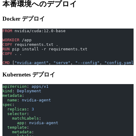
本番環境へのデプロイ
Docker デプロイ
FROM
 nvidia/cuda:12.0-base
WORKDIR
 /app
COPY
 requirements.txt .
RUN
 pip install -r requirements.txt
COPY
 . .
CMD
 [
"nvidia-agent"
, 
"serve"
, 
"--config"
, 
"config.yaml"
Kubernetes デプロイ
apiVersion
: 
apps/v1
kind
: 
Deployment
metadata
:
  name
: 
nvidia-agent
spec
:
  replicas
: 
3
  selector
:
    matchLabels
:
      app
: 
nvidia-agent
  template
:
    metadata
: