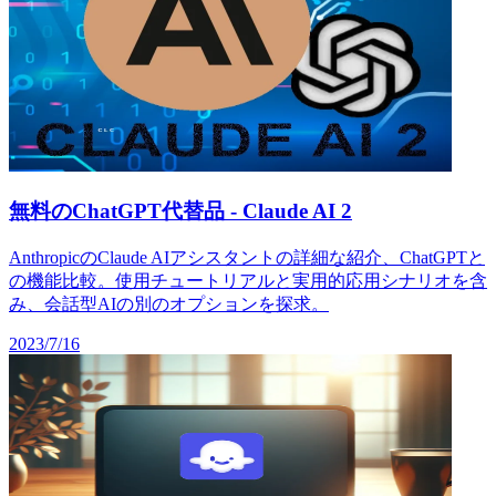
無料のChatGPT代替品 - Claude AI 2
AnthropicのClaude AIアシスタントの詳細な紹介、ChatGPTと
の機能比較。使用チュートリアルと実用的応用シナリオを含
み、会話型AIの別のオプションを探求。
2023/7/16