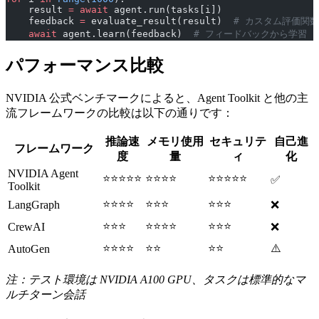
    result 
=
 await
 agent.run(tasks[i])
    feedback 
=
 evaluate_result(result)  
# カスタム評価関数
    await
 agent.learn(feedback)  
# フィードバックから学習
パフォーマンス比較
NVIDIA 公式ベンチマークによると、Agent Toolkit と他の主
流フレームワークの比較は以下の通りです：
推論速
メモリ使用
セキュリテ
自己進
フレームワーク
度
量
ィ
化
NVIDIA Agent
⭐⭐⭐⭐⭐
⭐⭐⭐⭐
⭐⭐⭐⭐⭐
✅
Toolkit
⭐⭐⭐⭐
⭐⭐⭐
⭐⭐⭐
LangGraph
❌
⭐⭐⭐
⭐⭐⭐⭐
⭐⭐⭐
CrewAI
❌
⭐⭐⭐⭐
⭐⭐
⭐⭐
⚠️
AutoGen
注：テスト環境は NVIDIA A100 GPU、タスクは標準的なマ
ルチターン会話