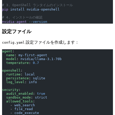
# 3. OpenShell ランタイムのインストール
pip
 install
 nvidia-openshell
# 4. インストールの確認
nvidia-agent
 --version
設定ファイル
設定ファイルを作成します：
config.yaml
agent
:
  name
: 
my-first-agent
  model
: 
nvidia/llama-3.1-70b
  temperature
: 
0.7
openshell
:
  runtime
: 
local
  persistence
: 
sqlite
  log_level
: 
info
security
:
  audit_enabled
: 
true
  sandbox_mode
: 
strict
  allowed_tools
:
    - 
web_search
    - 
file_read
    - 
code_execute