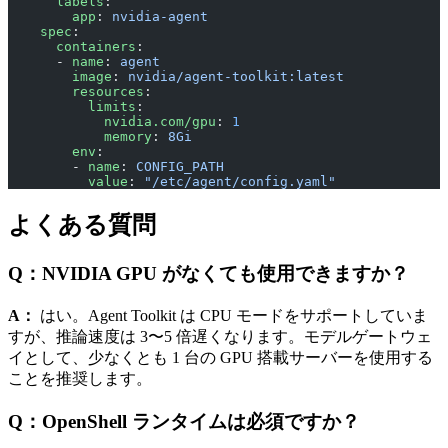
      labels
:
        app
: 
nvidia-agent
    spec
:
      containers
:
      - 
name
: 
agent
        image
: 
nvidia/agent-toolkit:latest
        resources
:
          limits
:
            nvidia.com/gpu
: 
1
            memory
: 
8Gi
        env
:
        - 
name
: 
CONFIG_PATH
          value
: 
"/etc/agent/config.yaml"
よくある質問
Q：NVIDIA GPU がなくても使用できますか？
A：
はい。Agent Toolkit は CPU モードをサポートしていま
すが、推論速度は 3〜5 倍遅くなります。モデルゲートウェ
イとして、少なくとも 1 台の GPU 搭載サーバーを使用する
ことを推奨します。
Q：OpenShell ランタイムは必須ですか？