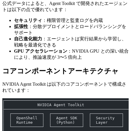
公式データによると、Agent Toolkit で開発されたエージェン
トは以下の点で優れています：
セキュリティ
：権限管理と監査ログを内蔵
拡張性
：分散デプロイメントとロードバランシングを
サポート
自己進化能力
：エージェントは実行結果から学習し、
戦略を最適化できる
GPU アクセラレーション
：NVIDIA GPU との深い統合
により、推論速度が 3〜5 倍向上
コアコンポーネントアーキテクチャ
NVIDIA Agent Toolkit は以下のコアコンポーネントで構成さ
れています：
┌─────────────────────────────────────────────────────┐
│              NVIDIA Agent Toolkit                    
├─────────────────────────────────────────────────────┤
│  ┌─────────────┐  ┌─────────────┐  ┌─────────────┐  │
│  │  OpenShell  │  │  Agent SDK  │  │  Security   │  │
│  │  Runtime    │  │  (Python)   │  │  Layer      │  │
│  └─────────────┘  └─────────────┘  └─────────────┘  │