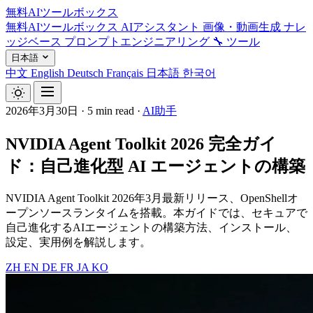
無料AIツールボックス
無料AIツールボックス
AIアシスタント
画像・動画生成
ナレ
ッジベース
プロンプトエンジニアリング
🔧 ツール
日本語
中文
English
Deutsch
Français
日本語
한국어
2026年3月30日
·
5 min read
·
AI助手
NVIDIA Agent Toolkit 2026 完全ガイ
ド：自己進化型 AI エージェントの構築
NVIDIA Agent Toolkit 2026年3月最新リリース、OpenShellオ
ープンソースランタイムを搭載。本ガイドでは、セキュアで
自己進化するAIエージェントの構築方法、インストール、
設定、実用例を解説します。
ZH
EN
DE
FR
JA
KO