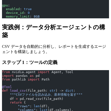
gpu
:
  enabled
: 
true
  device_id
: 
0
  memory_limit
: 
8GB
実践例：データ分析エージェントの構
築
CSV データを自動的に分析し、レポートを生成するエージ
ェントを構築しましょう。
ステップ 1：ツールの定義
from
 nvidia.agent 
import
 Agent, Tool
import
 pandas 
as
 pd
from
 pathlib 
import
 Path
@Tool
def
 load_csv
(file_path: 
str
) -> 
dict
:
    """CSVファイルを読み込み、基本情報を返す"""
    df 
=
 pd.read_csv(file_path)
    return
 {
        "rows"
: 
len
(df),
        "columns"
: 
list
(df.columns),