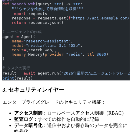
def
 search_web
(query: 
str
) -> 
str
:
    """ウェブを検索して最新情報を取得"""
    import
 requests
    response 
=
 requests.get(
f
"https://api.example.com/s
    return
 response.json()
# エージェントの作成
agent 
=
 Agent(
    name
=
"research-assistant"
,
    model
=
"nvidia/llama-3.1-405b"
,
    tools
=
[search_web],
    memory
=
Memory(
provider
=
"redis"
, 
ttl
=
3600
)
)
# タスクの実行
result 
=
 await
 agent.run(
"2026年最新のAIエージェントフレー
print
(result)
3. セキュリティレイヤー
エンタープライズグレードのセキュリティ機能：
アクセス制御
：ロールベースアクセス制御（RBAC）
監査ログ
：すべての操作を自動的に記録
データ暗号化
：送信中および保存時のデータを完全に
暗号化