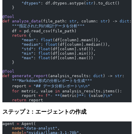
        "dtypes"
: df.dtypes.astype(
str
).to_dict()
    }
@Tool
def
 analyze_data
(file_path: 
str
, column: 
str
) -> 
dict
:
    """指定された列の統計データを分析"""
    df 
=
 pd.read_csv(file_path)
    return
 {
        "mean"
: 
float
(df[column].mean()),
        "median"
: 
float
(df[column].median()),
        "std"
: 
float
(df[column].std()),
        "min"
: 
float
(df[column].min()),
        "max"
: 
float
(df[column].max())
    }
@Tool
def
 generate_report
(analysis_results: 
dict
) -> 
str
:
    """Markdown形式の分析レポートを生成"""
    report 
=
 "## データ分析レポート
\n\n
"
    for
 metric, value 
in
 analysis_results.items():
        report 
+=
 f
"- **
{
metric
}
**: 
{
value
}\n
"
    return
 report
ステップ 2：エージェントの作成
agent 
=
 Agent(
    name
=
"data-analyst"
,
    model
=
"nvidia/llama-3.1-70b"
,