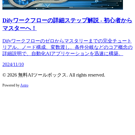
Difyワークフローの詳細ステップ解説 - 初心者から
マスターへ！
Difyワークフローのゼロからマスタリーまでの完全チュート
リアル。ノード構成、変数渡し、条件分岐などのコア概念の
詳細説明で、自動化AIアプリケーションを迅速に構築。
2024/11/10
© 2026 無料AIツールボックス. All rights reserved.
Powered by
Astro