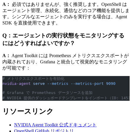
A：
必須ではありませんが、強く推奨します。OpenShell は
エージェント管理、永続化、通信などのコア機能を提供しま
す。シンプルなエージェントのみを実行する場合は、Agent
SDK を直接使用できます。
Q：エージェントの実行状態をモニタリングする
にはどうすればよいですか？
A：
Agent Toolkit には Prometheus メトリクスエクスポートが
内蔵されており、Grafana と統合して視覚的なモニタリング
が可能です：
# メトリクスエクスポートを有効化
nvidia-agent
 serve
 --metrics
 --metrics-port
 9090
# Grafana で Prometheus データソースを追加
# NVIDIA 提供のダッシュボードテンプレートをインポート（ID: 1453
リソースリンク
NVIDIA Agent Toolkit 公式ドキュメント
OpenShell GitHub リポジトリ