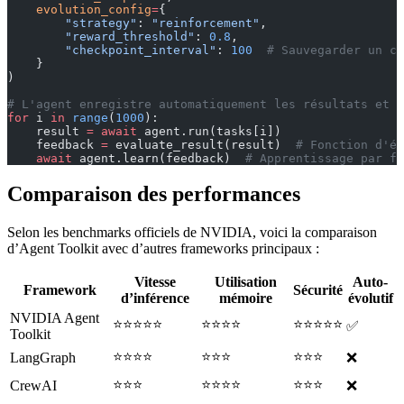
    evolution_config
=
{
        "strategy"
: 
"reinforcement"
,
        "reward_threshold"
: 
0.8
,
        "checkpoint_interval"
: 
100
  # Sauvegarder un ch
    }
)
# L'agent enregistre automatiquement les résultats et s
for
 i 
in
 range
(
1000
):
    result 
=
 await
 agent.run(tasks[i])
    feedback 
=
 evaluate_result(result)  
# Fonction d'év
    await
 agent.learn(feedback)  
# Apprentissage par fe
Comparaison des performances
Selon les benchmarks officiels de NVIDIA, voici la comparaison
d’Agent Toolkit avec d’autres frameworks principaux :
Vitesse
Utilisation
Auto-
Framework
Sécurité
d’inférence
mémoire
évolutif
NVIDIA Agent
⭐⭐⭐⭐⭐
⭐⭐⭐⭐
⭐⭐⭐⭐⭐
✅
Toolkit
⭐⭐⭐⭐
⭐⭐⭐
⭐⭐⭐
LangGraph
❌
⭐⭐⭐
⭐⭐⭐⭐
⭐⭐⭐
CrewAI
❌