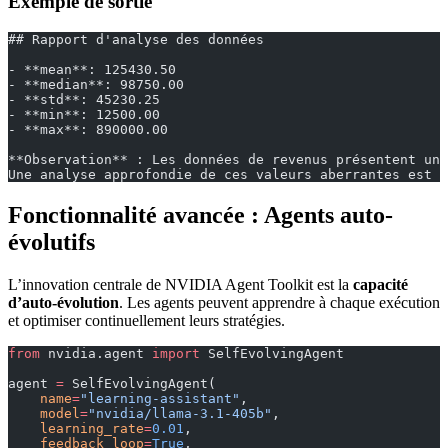
Exemple de sortie
## Rapport d'analyse des données
- **mean**: 125430.50
- **median**: 98750.00
- **std**: 45230.25
- **min**: 12500.00
- **max**: 890000.00
**Observation** : Les données de revenus présentent une
Une analyse approfondie de ces valeurs aberrantes est r
Fonctionnalité avancée : Agents auto-
évolutifs
L’innovation centrale de NVIDIA Agent Toolkit est la
capacité
d’auto-évolution
. Les agents peuvent apprendre à chaque exécution
et optimiser continuellement leurs stratégies.
from
 nvidia.agent 
import
 SelfEvolvingAgent
agent 
=
 SelfEvolvingAgent(
    name
=
"learning-assistant"
,
    model
=
"nvidia/llama-3.1-405b"
,
    learning_rate
=
0.01
,
    feedback_loop
=
True
,