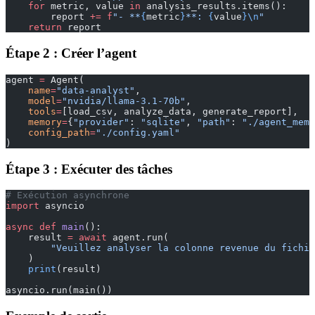
    for
 metric, value 
in
 analysis_results.items():
        report 
+=
 f
"- **
{
metric
}
**: 
{
value
}\n
"
    return
 report
Étape 2 : Créer l’agent
agent 
=
 Agent(
    name
=
"data-analyst"
,
    model
=
"nvidia/llama-3.1-70b"
,
    tools
=
[load_csv, analyze_data, generate_report],
    memory
=
{
"provider"
: 
"sqlite"
, 
"path"
: 
"./agent_memo
    config_path
=
"./config.yaml"
)
Étape 3 : Exécuter des tâches
# Exécution asynchrone
import
 asyncio
async
 def
 main
():
    result 
=
 await
 agent.run(
        "Veuillez analyser la colonne revenue du fichie
    )
    print
(result)
asyncio.run(main())