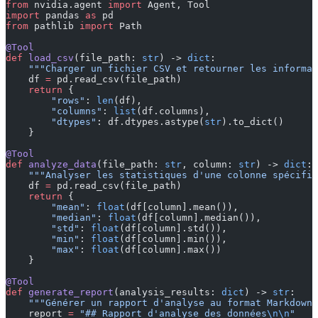
from
 nvidia.agent 
import
 Agent, Tool
import
 pandas 
as
 pd
from
 pathlib 
import
 Path
@Tool
def
 load_csv
(file_path: 
str
) -> 
dict
:
    """Charger un fichier CSV et retourner les informat
    df 
=
 pd.read_csv(file_path)
    return
 {
        "rows"
: 
len
(df),
        "columns"
: 
list
(df.columns),
        "dtypes"
: df.dtypes.astype(
str
).to_dict()
    }
@Tool
def
 analyze_data
(file_path: 
str
, column: 
str
) -> 
dict
:
    """Analyser les statistiques d'une colonne spécifié
    df 
=
 pd.read_csv(file_path)
    return
 {
        "mean"
: 
float
(df[column].mean()),
        "median"
: 
float
(df[column].median()),
        "std"
: 
float
(df[column].std()),
        "min"
: 
float
(df[column].min()),
        "max"
: 
float
(df[column].max())
    }
@Tool
def
 generate_report
(analysis_results: 
dict
) -> 
str
:
    """Générer un rapport d'analyse au format Markdown"
    report 
=
 "## Rapport d'analyse des données
\n\n
"