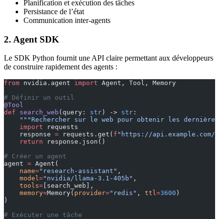
Planification et exécution des tâches
Persistance de l’état
Communication inter-agents
2. Agent SDK
Le SDK Python fournit une API claire permettant aux développeurs
de construire rapidement des agents :
from
 nvidia.agent 
import
 Agent, Tool, Memory
# Définir un outil
@Tool
def
 search_web
(query: 
str
) -> 
str
:
    """Rechercher sur le web pour obtenir les dernières
    import
 requests
    response 
=
 requests.get(
f
"https://api.example.com/s
    return
 response.json()
# Créer un agent
agent 
=
 Agent(
    name
=
"research-assistant"
,
    model
=
"nvidia/llama-3.1-405b"
,
    tools
=
[search_web],
    memory
=
Memory(
provider
=
"redis"
, 
ttl
=
3600
)
)
# Exécuter une tâche