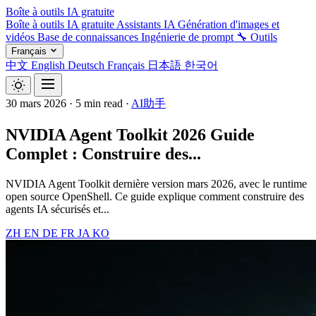
Boîte à outils IA gratuite
Boîte à outils IA gratuite
Assistants IA
Génération d'images et
vidéos
Base de connaissances
Ingénierie de prompt
🔧 Outils
Français
中文
English
Deutsch
Français
日本語
한국어
30 mars 2026
·
5 min read
·
AI助手
NVIDIA Agent Toolkit 2026 Guide
Complet : Construire des...
NVIDIA Agent Toolkit dernière version mars 2026, avec le runtime
open source OpenShell. Ce guide explique comment construire des
agents IA sécurisés et...
ZH
EN
DE
FR
JA
KO