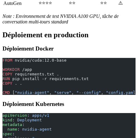
⭐⭐⭐⭐
⭐⭐
⭐⭐
⚠️
AutoGen
Note : Environnement de test NVIDIA A100 GPU, tâche de
conversation multi-tours standard
Déploiement en production
Déploiement Docker
FROM
 nvidia/cuda:12.0-base
WORKDIR
 /app
COPY
 requirements.txt .
RUN
 pip install -r requirements.txt
COPY
 . .
CMD
 [
"nvidia-agent"
, 
"serve"
, 
"--config"
, 
"config.yaml"
Déploiement Kubernetes
apiVersion
: 
apps/v1
kind
: 
Deployment
metadata
:
  name
: 
nvidia-agent
spec
: