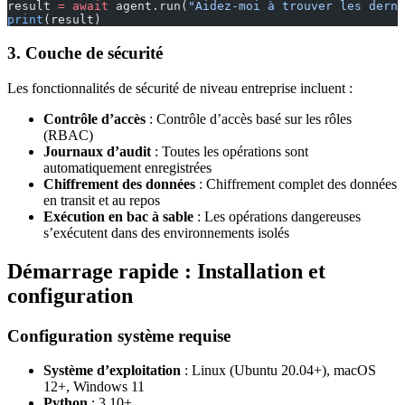
result 
=
 await
 agent.run(
"Aidez-moi à trouver les derni
print
(result)
3. Couche de sécurité
Les fonctionnalités de sécurité de niveau entreprise incluent :
Contrôle d’accès
: Contrôle d’accès basé sur les rôles
(RBAC)
Journaux d’audit
: Toutes les opérations sont
automatiquement enregistrées
Chiffrement des données
: Chiffrement complet des données
en transit et au repos
Exécution en bac à sable
: Les opérations dangereuses
s’exécutent dans des environnements isolés
Démarrage rapide : Installation et
configuration
Configuration système requise
Système d’exploitation
: Linux (Ubuntu 20.04+), macOS
12+, Windows 11
Python
: 3.10+