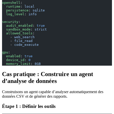
openshell
:
  runtime
: 
local
  persistence
: 
sqlite
  log_level
: 
info
security
:
  audit_enabled
: 
true
  sandbox_mode
: 
strict
  allowed_tools
:
    - 
web_search
    - 
file_read
    - 
code_execute
gpu
:
  enabled
: 
true
  device_id
: 
0
  memory_limit
: 
8GB
Cas pratique : Construire un agent
d’analyse de données
Construisons un agent capable d’analyser automatiquement des
données CSV et de générer des rapports.
Étape 1 : Définir les outils