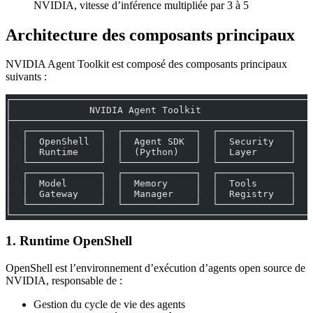
NVIDIA, vitesse d’inférence multipliée par 3 à 5
Architecture des composants principaux
NVIDIA Agent Toolkit est composé des composants principaux
suivants :
┌─────────────────────────────────────────────────────┐
│              NVIDIA Agent Toolkit                    
├─────────────────────────────────────────────────────┤
│  ┌─────────────┐  ┌─────────────┐  ┌─────────────┐  │
│  │  OpenShell  │  │  Agent SDK  │  │  Security   │  │
│  │  Runtime    │  │  (Python)   │  │  Layer      │  │
│  └─────────────┘  └─────────────┘  └─────────────┘  │
│  ┌─────────────┐  ┌─────────────┐  ┌─────────────┐  │
│  │  Model      │  │  Memory     │  │  Tools      │  │
│  │  Gateway    │  │  Manager    │  │  Registry   │  │
│  └─────────────┘  └─────────────┘  └─────────────┘  │
└─────────────────────────────────────────────────────┘
1. Runtime OpenShell
OpenShell est l’environnement d’exécution d’agents open source de
NVIDIA, responsable de :
Gestion du cycle de vie des agents