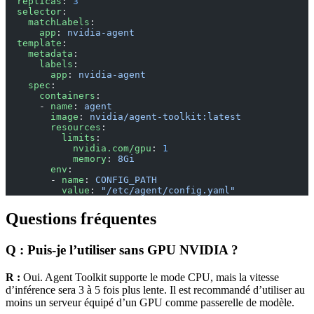
  replicas
: 
3
  selector
:
    matchLabels
:
      app
: 
nvidia-agent
  template
:
    metadata
:
      labels
:
        app
: 
nvidia-agent
    spec
:
      containers
:
      - 
name
: 
agent
        image
: 
nvidia/agent-toolkit:latest
        resources
:
          limits
:
            nvidia.com/gpu
: 
1
            memory
: 
8Gi
        env
:
        - 
name
: 
CONFIG_PATH
          value
: 
"/etc/agent/config.yaml"
Questions fréquentes
Q : Puis-je l’utiliser sans GPU NVIDIA ?
R :
Oui. Agent Toolkit supporte le mode CPU, mais la vitesse
d’inférence sera 3 à 5 fois plus lente. Il est recommandé d’utiliser au
moins un serveur équipé d’un GPU comme passerelle de modèle.