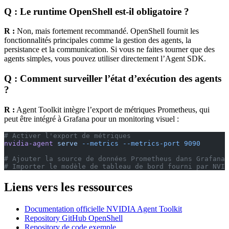
Q : Le runtime OpenShell est-il obligatoire ?
R :
Non, mais fortement recommandé. OpenShell fournit les
fonctionnalités principales comme la gestion des agents, la
persistance et la communication. Si vous ne faites tourner que des
agents simples, vous pouvez utiliser directement l’Agent SDK.
Q : Comment surveiller l’état d’exécution des agents
?
R :
Agent Toolkit intègre l’export de métriques Prometheus, qui
peut être intégré à Grafana pour un monitoring visuel :
# Activer l'export de métriques
nvidia-agent
 serve
 --metrics
 --metrics-port
 9090
# Ajouter la source de données Prometheus dans Grafana
# Importer le modèle de tableau de bord fourni par NVID
Liens vers les ressources
Documentation officielle NVIDIA Agent Toolkit
Repository GitHub OpenShell
Repository de code exemple