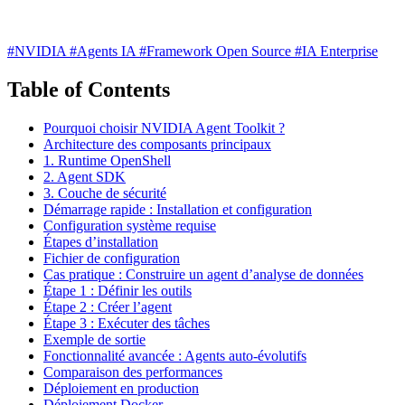
#NVIDIA
#Agents IA
#Framework Open Source
#IA Enterprise
Table of Contents
Pourquoi choisir NVIDIA Agent Toolkit ?
Architecture des composants principaux
1. Runtime OpenShell
2. Agent SDK
3. Couche de sécurité
Démarrage rapide : Installation et configuration
Configuration système requise
Étapes d’installation
Fichier de configuration
Cas pratique : Construire un agent d’analyse de données
Étape 1 : Définir les outils
Étape 2 : Créer l’agent
Étape 3 : Exécuter des tâches
Exemple de sortie
Fonctionnalité avancée : Agents auto-évolutifs
Comparaison des performances
Déploiement en production
Déploiement Docker