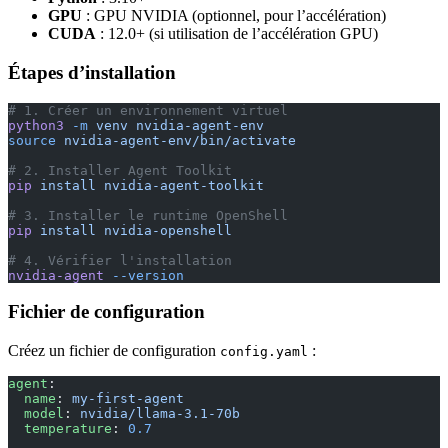
GPU
: GPU NVIDIA (optionnel, pour l’accélération)
CUDA
: 12.0+ (si utilisation de l’accélération GPU)
Étapes d’installation
# 1. Créer un environnement virtuel
python3
 -m
 venv
 nvidia-agent-env
source
 nvidia-agent-env/bin/activate
# 2. Installer Agent Toolkit
pip
 install
 nvidia-agent-toolkit
# 3. Installer le runtime OpenShell
pip
 install
 nvidia-openshell
# 4. Vérifier l'installation
nvidia-agent
 --version
Fichier de configuration
Créez un fichier de configuration
:
config.yaml
agent
:
  name
: 
my-first-agent
  model
: 
nvidia/llama-3.1-70b
  temperature
: 
0.7