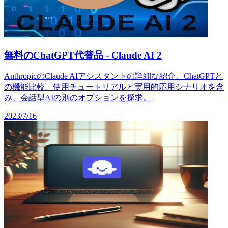
無料のChatGPT代替品 - Claude AI 2
AnthropicのClaude AIアシスタントの詳細な紹介、ChatGPTと
の機能比較。使用チュートリアルと実用的応用シナリオを含
み、会話型AIの別のオプションを探求。
2023/7/16