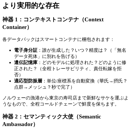
より実用的な存在
神器 1：
コンテキストコンテナ（Context
Container）
各データパックはスマートコンテナに梱包されます：
電子身分証
：誰が生成した？いつ？精度は？（「無名
データ死体」に別れを告げる）
遺伝記憶庫
：どのモデルに処理された？どのように修
正された？（全程トレーサビリティ、責任転嫁を拒
否）
適応型防振層
：単位/座標系を自動変換（華氏→摂氏？
点群→メッシュ？秒で完了）
ノルウェーの漁港から東京の寿司店まで新鮮なサケを運ぶよ
うなもので、全程コールドチェーンで鮮度を保ちます。
神器 2：
セマンティック大使（Semantic
Ambassador）