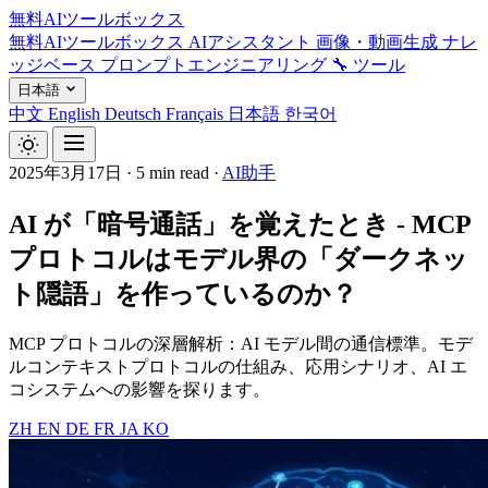
無料AIツールボックス
無料AIツールボックス
AIアシスタント
画像・動画生成
ナレ
ッジベース
プロンプトエンジニアリング
🔧 ツール
日本語
中文
English
Deutsch
Français
日本語
한국어
2025年3月17日
·
5 min read
·
AI助手
AI が「暗号通話」を覚えたとき - MCP
プロトコルはモデル界の「ダークネッ
ト隠語」を作っているのか？
MCP プロトコルの深層解析：AI モデル間の通信標準。モデ
ルコンテキストプロトコルの仕組み、応用シナリオ、AI エ
コシステムへの影響を探ります。
ZH
EN
DE
FR
JA
KO