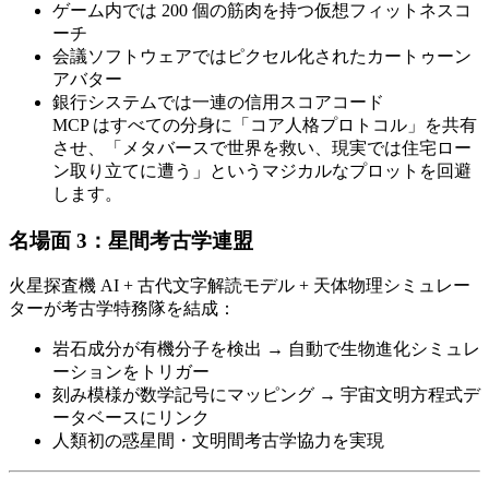
ゲーム内では 200 個の筋肉を持つ仮想フィットネスコ
ーチ
会議ソフトウェアではピクセル化されたカートゥーン
アバター
銀行システムでは一連の信用スコアコード
MCP はすべての分身に「コア人格プロトコル」を共有
させ、「メタバースで世界を救い、現実では住宅ロー
ン取り立てに遭う」というマジカルなプロットを回避
します。
名場面 3：
星間考古学連盟
火星探査機 AI + 古代文字解読モデル + 天体物理シミュレー
ターが考古学特務隊を結成：
岩石成分が有機分子を検出 → 自動で生物進化シミュレ
ーションをトリガー
刻み模様が数学記号にマッピング → 宇宙文明方程式デ
ータベースにリンク
人類初の惑星間・文明間考古学協力を実現