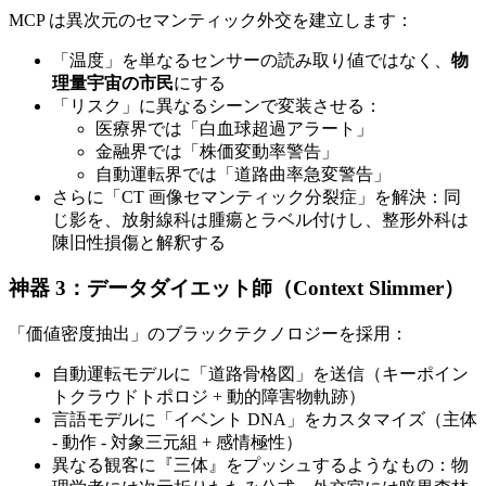
MCP は異次元のセマンティック外交を建立します：
「温度」を単なるセンサーの読み取り値ではなく、
物
理量宇宙の市民
にする
「リスク」に異なるシーンで変装させる：
医療界では「白血球超過アラート」
金融界では「株価変動率警告」
自動運転界では「道路曲率急変警告」
さらに「CT 画像セマンティック分裂症」を解決：同
じ影を、放射線科は腫瘍とラベル付けし、整形外科は
陳旧性損傷と解釈する
神器 3：
データダイエット師（Context Slimmer）
「価値密度抽出」のブラックテクノロジーを採用：
自動運転モデルに「道路骨格図」を送信（キーポイン
トクラウドトポロジ + 動的障害物軌跡）
言語モデルに「イベント DNA」をカスタマイズ（主体
- 動作 - 対象三元組 + 感情極性）
異なる観客に『三体』をプッシュするようなもの：物