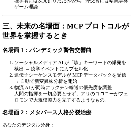
理学者には次元折りたたみ公式、外交官には暗黒森林
ゲーム理論
三、未来の名場面：MCP プロトコルが
世界を掌握するとき
名場面 1：
パンデミック警告交響曲
ソーシャルメディア AI が「咳」キーワードの爆発を
検出 → 疫学イベントにカプセル化
遺伝子シーケンスモデルが MCP データパックを受信
→ 自動で新変異株分析を開始
物流 AI が同時にワクチン輸送の優先度を調整
人間の指揮を一切必要とせず、アリのコロニーがフェ
ロモンで大規模協力を完了するようなもの。
名場面 2：
メタバース人格分裂治療
あなたのデジタル分身：