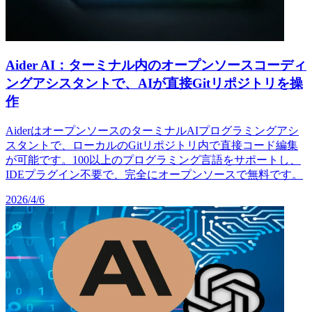
Aider AI：ターミナル内のオープンソースコーディ
ングアシスタントで、AIが直接Gitリポジトリを操
作
AiderはオープンソースのターミナルAIプログラミングアシ
スタントで、ローカルのGitリポジトリ内で直接コード編集
が可能です。100以上のプログラミング言語をサポートし、
IDEプラグイン不要で、完全にオープンソースで無料です。
2026/4/6