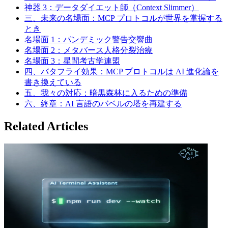
神器 3：データダイエット師（Context Slimmer）
三、未来の名場面：MCP プロトコルが世界を掌握する
とき
名場面 1：パンデミック警告交響曲
名場面 2：メタバース人格分裂治療
名場面 3：星間考古学連盟
四、バタフライ効果：MCP プロトコルは AI 進化論を
書き換えている
五、我々の対応：暗黒森林に入るための準備
六、終章：AI 言語のバベルの塔を再建する
Related Articles