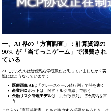
一、AI 界の「方言調査」：計算資源の
90% が「当てっこゲーム」で浪費され
ている
AI モデルたちは皆優雅な学院派だと思っていましたか？実
際にはこうなっています：
医療画像 AI
は「グレースケール値行列」で詩を書く
産業用ロボット
は「関節トルク曲線」で歌う
金融リスク管理モデル
は「共分散行列」で冷笑话を言
う
これらの「言語芸術家」たちが協力する必要があるとき、そ