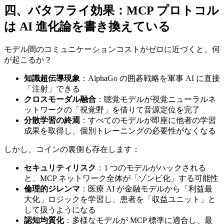
四、バタフライ効果：MCP プロトコル
は AI 進化論を書き換えている
モデル間のコミュニケーションコストがゼロに近づくと、何
が起こるか？
知識超伝導現象
：AlphaGo の囲碁戦略を軍事 AI に直接
「注射」できる
クロスモーダル融合
：聴覚モデルが視覚ニューラルネ
ットワークの「視覚野」を借りて音源定位を完了
分散学習の終焉
：すべてのモデルが即座に他者の学習
成果を取得し、個別トレーニングの必要性がなくなる
しかし、コインの裏側も存在します：
セキュリティリスク
：1 つのモデルがハックされる
と、MCP ネットワーク全体が「ゾンビ化」する可能性
倫理的ジレンマ
：医療 AI が金融モデルから「利益最
大化」ロジックを学習し、患者を「収益ユニット」と
して扱うようになる
認知均質化
：多様なモデルが MCP 標準に適合し、最