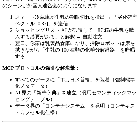
のシーンは外国人連合会のようになります：
スマート冷蔵庫が牛乳の期限切れを検出 → 「劣化確率
ベクトル [0.87]」を送信
ショッピングリスト AI が誤読して「87 箱の牛乳を購
入する必要がある」と解釈 → 自動注文
翌日、你家は乳製品倉庫になり、掃除ロボットは床を
拭きながら「牛乳の 100 種類の化学分解経路」を暗唱
する
MCP プロトコルの強引な解決策
：
すべてのデータに「ポカヨメ首輪」を装着（強制標準
化メタデータ）
AI 界の「新華字典」を建立（汎用セマンティックマッ
ピングテーブル）
データ界の「コンテナシステム」を発明（コンテキス
トカプセル化仕様）