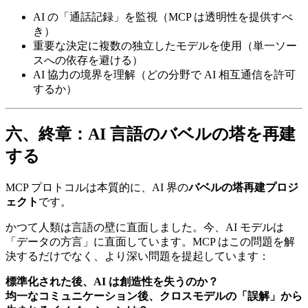
AI の「通話記録」を監視（MCP は透明性を提供すべ
き）
重要な決定に複数の独立したモデルを使用（単一ソー
スへの依存を避ける）
AI 協力の境界を理解（どの分野で AI 相互通信を許可
するか）
六、終章：AI 言語のバベルの塔を再建
する
MCP プロトコルは本質的に、AI 界の
バベルの塔再建プロジ
ェクト
です。
かつて人類は言語の壁に直面しました。今、AI モデルは
「データの方言」に直面しています。MCP はこの問題を解
決するだけでなく、より深い問題を提起しています：
標準化された後、AI は創造性を失うのか？
均一なコミュニケーション後、クロスモデルの「誤解」から