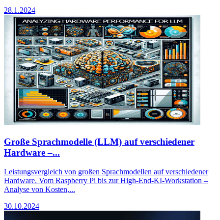
28.1.2024
Große Sprachmodelle (LLM) auf verschiedener
Hardware –...
Leistungsvergleich von großen Sprachmodellen auf verschiedener
Hardware. Vom Raspberry Pi bis zur High-End-KI-Workstation –
Analyse von Kosten,...
30.10.2024