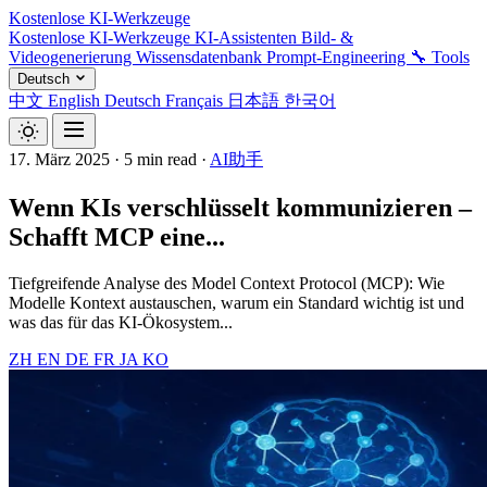
Kostenlose KI-Werkzeuge
Kostenlose KI-Werkzeuge
KI-Assistenten
Bild- &
Videogenerierung
Wissensdatenbank
Prompt-Engineering
🔧 Tools
Deutsch
中文
English
Deutsch
Français
日本語
한국어
17. März 2025
·
5 min read
·
AI助手
Wenn KIs verschlüsselt kommunizieren –
Schafft MCP eine...
Tiefgreifende Analyse des Model Context Protocol (MCP): Wie
Modelle Kontext austauschen, warum ein Standard wichtig ist und
was das für das KI-Ökosystem...
ZH
EN
DE
FR
JA
KO