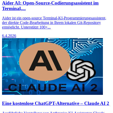
Aider AI: Open-Source-Codierungsassistent im
Terminal,...
Aider ist ein open-source Terminal-KI-Programmierungsassistent,
der direkte Code-Bearbeitung in Ihrem lokalen Git-Repository
ermöglicht. Unterstützt 100+...
6.4.2026
Eine kostenlose ChatGPT-Alternative – Claude AI 2