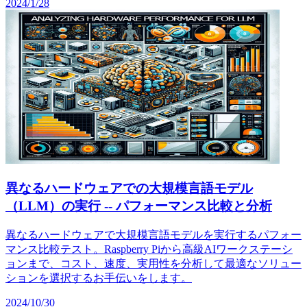
2024/1/28
異なるハードウェアでの大規模言語モデル
（LLM）の実行 -- パフォーマンス比較と分析
異なるハードウェアで大規模言語モデルを実行するパフォー
マンス比較テスト。Raspberry Piから高級AIワークステーシ
ョンまで、コスト、速度、実用性を分析して最適なソリュー
ションを選択するお手伝いをします。
2024/10/30