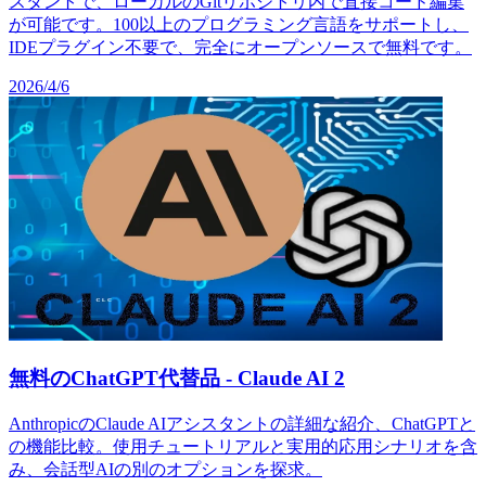
スタントで、ローカルのGitリポジトリ内で直接コード編集
が可能です。100以上のプログラミング言語をサポートし、
IDEプラグイン不要で、完全にオープンソースで無料です。
2026/4/6
無料のChatGPT代替品 - Claude AI 2
AnthropicのClaude AIアシスタントの詳細な紹介、ChatGPTと
の機能比較。使用チュートリアルと実用的応用シナリオを含
み、会話型AIの別のオプションを探求。