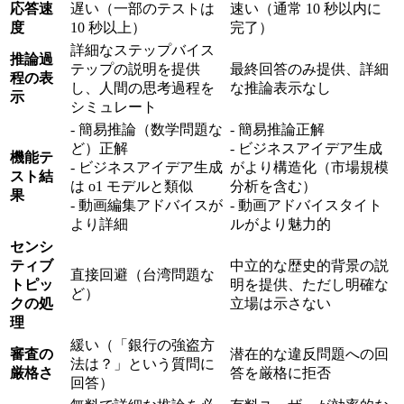
応答速
遅い（一部のテストは
速い（通常 10 秒以内に
度
10 秒以上）
完了）
詳細なステップバイス
推論過
テップの説明を提供
最終回答のみ提供、詳細
程の表
し、人間の思考過程を
な推論表示なし
示
シミュレート
- 簡易推論（数学問題な
- 簡易推論正解
ど）正解
- ビジネスアイデア生成
機能テ
- ビジネスアイデア生成
がより構造化（市場規模
スト結
は o1 モデルと類似
分析を含む）
果
- 動画編集アドバイスが
- 動画アドバイスタイト
より詳細
ルがより魅力的
センシ
ティブ
中立的な歴史的背景の説
直接回避（台湾問題な
トピッ
明を提供、ただし明確な
ど）
クの処
立場は示さない
理
緩い（「銀行の強盗方
審査の
潜在的な違反問題への回
法は？」という質問に
厳格さ
答を厳格に拒否
回答）