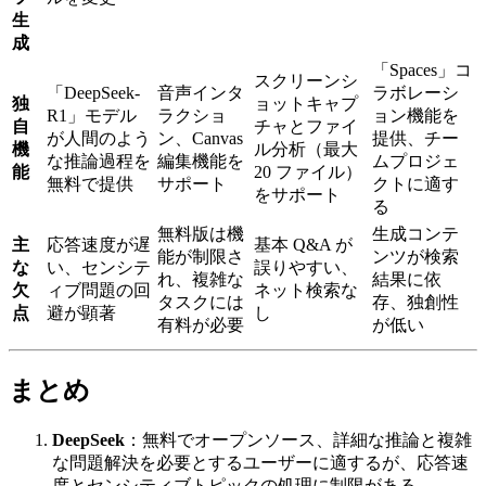
生
成
「Spaces」コ
スクリーンシ
「DeepSeek-
音声インタ
ラボレーシ
独
ョットキャプ
R1」モデル
ラクショ
ョン機能を
自
チャとファイ
が人間のよう
ン、Canvas
提供、チー
機
ル分析（最大
な推論過程を
編集機能を
ムプロジェ
能
20 ファイル）
無料で提供
サポート
クトに適す
をサポート
る
無料版は機
生成コンテ
主
応答速度が遅
基本 Q&A が
能が制限さ
ンツが検索
な
い、センシテ
誤りやすい、
れ、複雑な
結果に依
欠
ィブ問題の回
ネット検索な
タスクには
存、独創性
点
避が顕著
し
有料が必要
が低い
まとめ
DeepSeek
：無料でオープンソース、詳細な推論と複雑
な問題解決を必要とするユーザーに適するが、応答速
度とセンシティブトピックの処理に制限がある。