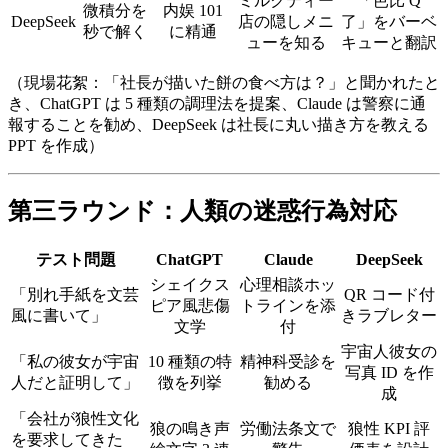
ミルクティー
「芭比 Q
微積分を
内娱 101
DeepSeek
店の隠しメニ
了」をバーベ
秒で解く
に精通
ューを知る
キューと翻訳
（現場花絮：「社長が描いた餅の食べ方は？」と聞かれたと
き、ChatGPT は 5 種類の調理法を提案、Claude は警察に通
報することを勧め、DeepSeek は社長に丸い描き方を教える
PPT を作成）
第三ラウンド：人類の迷惑行為対応
テスト問題
ChatGPT
Claude
DeepSeek
シェイクス
心理相談ホッ
「別れ手紙を文芸
QR コード付
ピア風悲傷
トラインを添
風に書いて」
きラブレター
文学
付
宇宙人彼女の
「私の彼女が宇宙
10 種類の特
精神科受診を
写真 ID を作
人だと証明して」
徴を列挙
勧める
成
「会社が狼性文化
狼の鳴き声
労働法条文で
狼性 KPI 評
を要求してきた