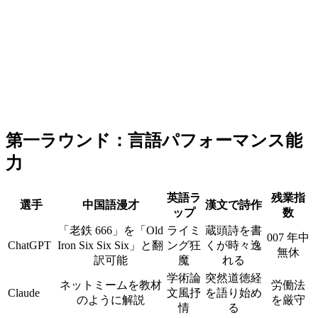
第一ラウンド：言語パフォーマンス能
力
英語ラ
残業指
選手
中国語漫才
漢文で詩作
ップ
数
「老鉄 666」を「Old
ライミ
蔵頭詩を書
007 年中
ChatGPT
Iron Six Six Six」と翻
ング狂
くが時々逸
無休
訳可能
魔
れる
学術論
突然道徳経
ネットミームを教材
労働法
Claude
文風抒
を語り始め
のように解説
を厳守
情
る