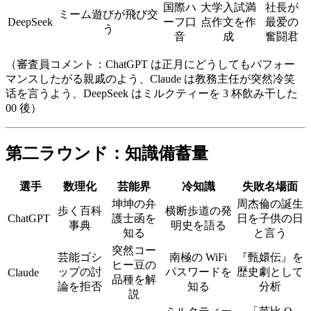
国際ハ
大学入試満
社長が
ミーム遊びが飛び交
DeepSeek
ーフ口
点作文を作
最爱の
う
音
成
奮闘君
（審査員コメント：ChatGPT は正月にどうしてもパフォー
マンスしたがる親戚のよう、Claude は教務主任が突然冷笑
话を言うよう、DeepSeek はミルクティーを 3 杯飲み干した
00 後）
第二ラウンド：知識備蓄量
選手
数理化
芸能界
冷知識
失敗名場面
坤坤の弁
周杰倫の誕生
歩く百科
横断歩道の発
ChatGPT
護士函を
日を子供の日
事典
明史を語る
知る
と言う
突然コー
芸能ゴシ
南極の WiFi
『甄嬛伝』を
ヒー豆の
ップの討
パスワードを
歴史劇として
Claude
品種を解
論を拒否
知る
分析
説