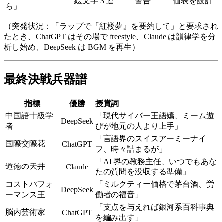
絵文字 3 連
警告
価表を設計
ら」
（突発状況：「ラップで『紅楼夢』を要約して」と要求され
たとき、ChatGPT はその場で freestyle、Claude は韻律学を分
析し始め、DeepSeek は BGM を再生）
最終決戦兵器譜
指標
優勝
授賞詞
中国語十級学
「現代サイバー王語嫣、ミーム遊
DeepSeek
者
びが地元の人より上手」
「言語界のスイスアーミーナイ
国際交際花
ChatGPT
フ、時々詰まるが」
「AI 界の教務主任、いつでもあな
道徳の天井
Claude
たの質問を没収する準備」
コストパフォ
「ミルクティー価格で茅台酒、労
DeepSeek
ーマンス王
働者の福音」
「支点を与えれば銀河系百科事典
脳内芸術家
ChatGPT
を編み出す」