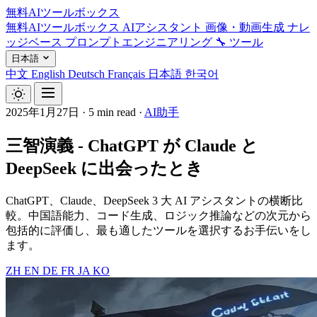
無料AIツールボックス
無料AIツールボックス
AIアシスタント
画像・動画生成
ナレ
ッジベース
プロンプトエンジニアリング
🔧 ツール
日本語
中文
English
Deutsch
Français
日本語
한국어
2025年1月27日
·
5 min read
·
AI助手
三智演義 - ChatGPT が Claude と
DeepSeek に出会ったとき
ChatGPT、Claude、DeepSeek 3 大 AI アシスタントの横断比
較。中国語能力、コード生成、ロジック推論などの次元から
包括的に評価し、最も適したツールを選択するお手伝いをし
ます。
ZH
EN
DE
FR
JA
KO