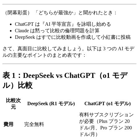
（閉幕彩蛋） 「どちらが最強か」と聞かれたとき：
ChatGPT は『AI 平等宣言』を詠唱し始める
Claude は黙って比較の倫理問題を計算
DeepSeek はすでに比較動画を作成して小紅書に投稿
さて、真面目に比較してみましょう。以下は 3 つの AI モデ
ルの主要なポイントのまとめ表です：
表 1：DeepSeek vs ChatGPT（o1 モデ
ル）比較
比較次
DeepSeek (R1 モデル)
ChatGPT (o1 モデル)
元
有料サブスクリプション
が必要（Plus プラン 20
費用
完全無料
ドル/月、Pro プラン 200
ドル/月）