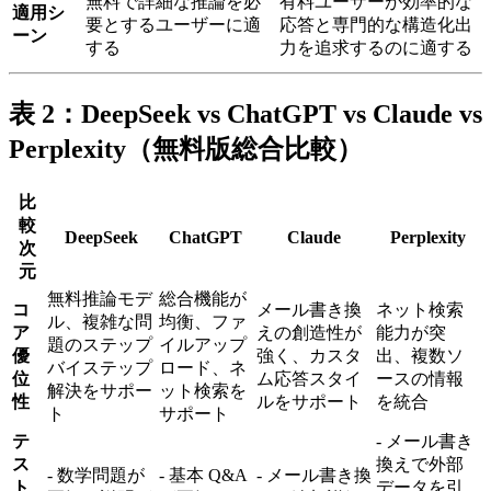
無料で詳細な推論を必
有料ユーザーが効率的な
適用シ
要とするユーザーに適
応答と専門的な構造化出
ーン
する
力を追求するのに適する
表 2：DeepSeek vs ChatGPT vs Claude vs
Perplexity（無料版総合比較）
比
較
DeepSeek
ChatGPT
Claude
Perplexity
次
元
無料推論モデ
総合機能が
コ
メール書き換
ネット検索
ル、複雑な問
均衡、ファ
ア
えの創造性が
能力が突
題のステップ
イルアップ
優
強く、カスタ
出、複数ソ
バイステップ
ロード、ネ
位
ム応答スタイ
ースの情報
解決をサポー
ット検索を
性
ルをサポート
を統合
ト
サポート
テ
- メール書き
ス
換えで外部
- 数学問題が
- 基本 Q&A
- メール書き換
ト
データを引