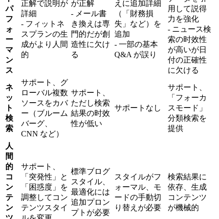
正解で説明が
が正解
えに追加詳細
パ
用して説得
詳細
- メール書
（「財務損
フ
力を強化
- フィットネ
き換えは専
失」など）を
ォ
- ニュース検
スプランの生
門的だが創
追加
ー
索の时效性
成がより人間
造性に欠け
- 一部の基本
マ
が高いが日
的
る
Q&A が誤り
ン
付の正確性
ス
に欠ける
サポート、グ
ネ
サポート、
ローバル複数
サポート、
ッ
「フォーカ
ソースをカバ
ただし検索
ト
サポートなし
スモード」
ー（ブルーム
結果の时效
検
分類検索を
バーグ、
性が低い
索
提供
CNN など）
人
間
的
サポート、
標準ブログ
コ
「突発性」と
スタイルがフ
検索結果に
スタイル、
ン
「困惑度」を
ォーマル、モ
依存、生成
最適化には
テ
調整してコン
ードの手動切
コンテンツ
追加プロン
ン
テンツスタイ
り替えが必要
が機械的
プトが必要
ツ
ルを変更