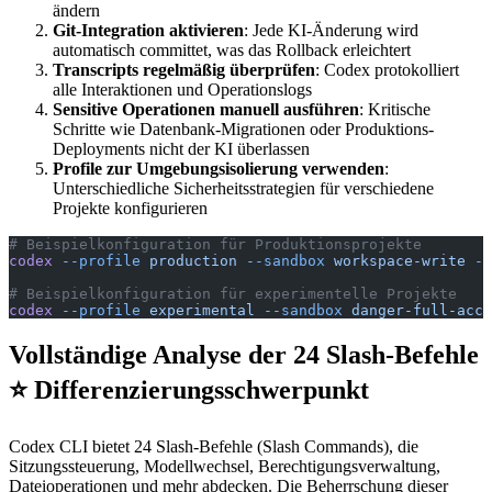
ändern
Git-Integration aktivieren
: Jede KI-Änderung wird
automatisch committet, was das Rollback erleichtert
Transcripts regelmäßig überprüfen
: Codex protokolliert
alle Interaktionen und Operationslogs
Sensitive Operationen manuell ausführen
: Kritische
Schritte wie Datenbank-Migrationen oder Produktions-
Deployments nicht der KI überlassen
Profile zur Umgebungsisolierung verwenden
:
Unterschiedliche Sicherheitsstrategien für verschiedene
Projekte konfigurieren
# Beispielkonfiguration für Produktionsprojekte
codex
 --profile
 production
 --sandbox
 workspace-write
 --
# Beispielkonfiguration für experimentelle Projekte
codex
 --profile
 experimental
 --sandbox
 danger-full-acce
Vollständige Analyse der 24 Slash-Befehle
⭐ Differenzierungsschwerpunkt
Codex CLI bietet 24 Slash-Befehle (Slash Commands), die
Sitzungssteuerung, Modellwechsel, Berechtigungsverwaltung,
Dateioperationen und mehr abdecken. Die Beherrschung dieser