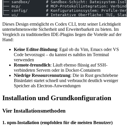
├── sandbox/       # Sandbox-Schicht: Dateisystem-Isoli
├── mcp/           # MCP-Protokollintegration: Verbind
├── config/        # Konfigurationssystem: Profile-Verw
└── ui/            # Interaktive Oberfläche: TUI, Slash
Dieses Design ermöglicht es Codex CLI, trotz seiner Leichtigkeit
unternehmensweite Sicherheit und Erweiterbarkeit zu bieten. Im
Vergleich zu traditionellen IDE-Plugins liegen die Vorteile auf der
Hand:
Keine Editor-Bindung
: Egal ob du Vim, Emacs oder VS
Code bevorzugst – du kannst es nahtlos im Terminal
verwenden
Remote-freundlich
: Läuft ebenso flüssig auf SSH-
verbindeten Servern oder in Docker-Containern
Niedrige Ressourcennutzung
: Die in Rust geschriebene
Binärdatei startet schnell und verbraucht deutlich weniger
Speicher als Electron-Anwendungen
Installation und Grundkonfiguration
Vier Installationsmethoden
1. npm-Installation (empfohlen für die meisten Benutzer)