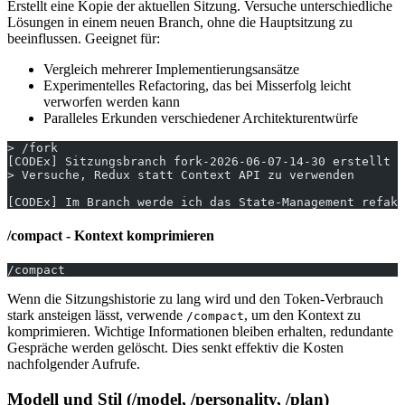
Erstellt eine Kopie der aktuellen Sitzung. Versuche unterschiedliche
Lösungen in einem neuen Branch, ohne die Hauptsitzung zu
beeinflussen. Geeignet für:
Vergleich mehrerer Implementierungsansätze
Experimentelles Refactoring, das bei Misserfolg leicht
verworfen werden kann
Paralleles Erkunden verschiedener Architekturentwürfe
> /fork
[CODEx] Sitzungsbranch fork-2026-06-07-14-30 erstellt
> Versuche, Redux statt Context API zu verwenden
[CODEx] Im Branch werde ich das State-Management refakt
/compact - Kontext komprimieren
/compact
Wenn die Sitzungshistorie zu lang wird und den Token-Verbrauch
stark ansteigen lässt, verwende
, um den Kontext zu
/compact
komprimieren. Wichtige Informationen bleiben erhalten, redundante
Gespräche werden gelöscht. Dies senkt effektiv die Kosten
nachfolgender Aufrufe.
Modell und Stil (/model, /personality, /plan)