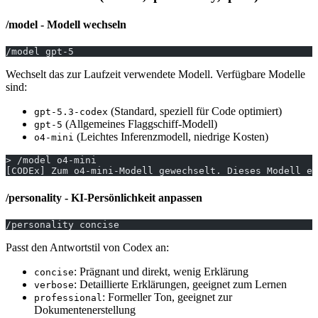
/model - Modell wechseln
/model gpt-5
Wechselt das zur Laufzeit verwendete Modell. Verfügbare Modelle
sind:
(Standard, speziell für Code optimiert)
gpt-5.3-codex
(Allgemeines Flaggschiff-Modell)
gpt-5
(Leichtes Inferenzmodell, niedrige Kosten)
o4-mini
> /model o4-mini
[CODEx] Zum o4-mini-Modell gewechselt. Dieses Modell ei
/personality - KI-Persönlichkeit anpassen
/personality concise
Passt den Antwortstil von Codex an:
: Prägnant und direkt, wenig Erklärung
concise
: Detaillierte Erklärungen, geeignet zum Lernen
verbose
: Formeller Ton, geeignet zur
professional
Dokumentenerstellung