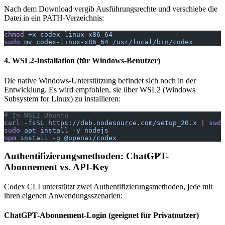
Nach dem Download vergib Ausführungsrechte und verschiebe die
Datei in ein PATH-Verzeichnis:
chmod
 +x
 codex-linux-x86_64
sudo
 mv
 codex-linux-x86_64
 /usr/local/bin/codex
4. WSL2-Installation (für Windows-Benutzer)
Die native Windows-Unterstützung befindet sich noch in der
Entwicklung. Es wird empfohlen, sie über WSL2 (Windows
Subsystem for Linux) zu installieren:
# In WSL2 Ubuntu
curl
 -fsSL
 https://deb.nodesource.com/setup_20.x
 |
 sudo
sudo
 apt
 install
 -y
 nodejs
npm
 install
 -g
 @openai/codex
Authentifizierungsmethoden: ChatGPT-
Abonnement vs. API-Key
Codex CLI unterstützt zwei Authentifizierungsmethoden, jede mit
ihren eigenen Anwendungsszenarien:
ChatGPT-Abonnement-Login (geeignet für Privatnutzer)