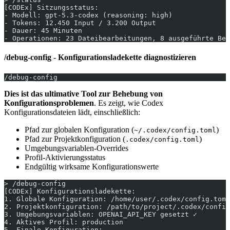
[CODEx] Sitzungsstatus:
- Modell: gpt-5.3-codex (reasoning: high)
- Tokens: 12.450 Input / 3.200 Output
- Dauer: 45 Minuten
- Operationen: 23 Dateibearbeitungen, 8 ausgeführte Bef
/debug-config - Konfigurationsladekette diagnostizieren
/debug-config
Dies ist das ultimative Tool zur Behebung von
Konfigurationsproblemen
. Es zeigt, wie Codex
Konfigurationsdateien lädt, einschließlich:
Pfad zur globalen Konfiguration (
)
~/.codex/config.toml
Pfad zur Projektkonfiguration (
)
.codex/config.toml
Umgebungsvariablen-Overrides
Profil-Aktivierungsstatus
Endgültig wirksame Konfigurationswerte
> /debug-config
[CODEx] Konfigurationsladekette:
1. Globale Konfiguration: /home/user/.codex/config.toml
2. Projektkonfiguration: /path/to/project/.codex/config
3. Umgebungsvariablen: OPENAI_API_KEY gesetzt ✓
4. Aktives Profil: production
5. Finale Konfiguration: