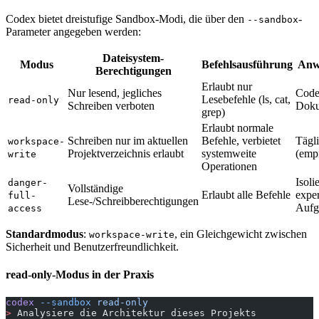
Codex bietet dreistufige Sandbox-Modi, die über den
-
--sandbox
Parameter angegeben werden:
Dateisystem-
Modus
Befehlsausführung
Anw
Berechtigungen
Erlaubt nur
Nur lesend, jegliches
Code
Lesebefehle (ls, cat,
read-only
Schreiben verboten
Doku
grep)
Erlaubt normale
Schreiben nur im aktuellen
Befehle, verbietet
Tägl
workspace-
Projektverzeichnis erlaubt
systemweite
(emp
write
Operationen
Isol
danger-
Vollständige
Erlaubt alle Befehle
exper
full-
Lese-/Schreibberechtigungen
Aufg
access
Standardmodus
:
, ein Gleichgewicht zwischen
workspace-write
Sicherheit und Benutzerfreundlichkeit.
read-only-Modus in der Praxis
codex
 --sandbox
 read-only
>
 Analysiere die Architektur dieses Projekts