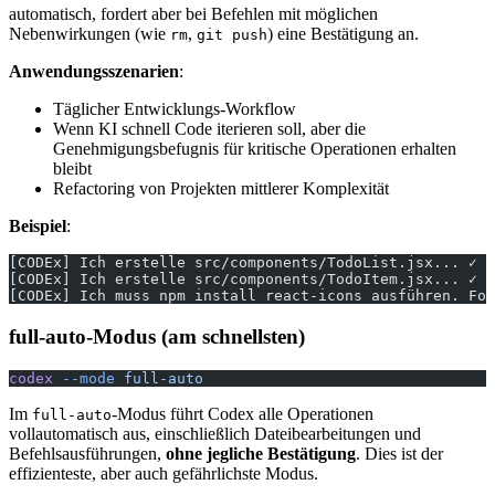
automatisch, fordert aber bei Befehlen mit möglichen
Nebenwirkungen (wie
,
) eine Bestätigung an.
rm
git push
Anwendungsszenarien
:
Täglicher Entwicklungs-Workflow
Wenn KI schnell Code iterieren soll, aber die
Genehmigungsbefugnis für kritische Operationen erhalten
bleibt
Refactoring von Projekten mittlerer Komplexität
Beispiel
:
[CODEx] Ich erstelle src/components/TodoList.jsx... ✓
[CODEx] Ich erstelle src/components/TodoItem.jsx... ✓
[CODEx] Ich muss npm install react-icons ausführen. For
full-auto-Modus (am schnellsten)
codex
 --mode
 full-auto
Im
-Modus führt Codex alle Operationen
full-auto
vollautomatisch aus, einschließlich Dateibearbeitungen und
Befehlsausführungen,
ohne jegliche Bestätigung
. Dies ist der
effizienteste, aber auch gefährlichste Modus.