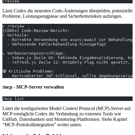
/review
Lässt Codex die neuesten Code-Änderungen überprüfen, potenzielle
Probleme, Leistungsengpässe und Sicherheitsrisiken aufzeigen.
> /review
[CODEx] Code-Review-Bericht:
✓ Vorteile:
  - Korrekte Verwendung von async/await zur Behandlung 
  - Umfassende Fehlerbehandlung hinzugefügt
⚠ Verbesserungsvorschläge:
  - token.js Zeile 45: Fehlende Eingabevalidierung, kön
  - refresh.js Zeile 12: HttpOnly-Flag nicht gesetzt, X
🔴 Kritische Probleme:
  - Hartcodierter JWT-Schlüssel, sollte Umgebungsvariab
/mcp - MCP-Server verwalten
/mcp list
Listet die konfigurierten Model Context Protocol (MCP)-Server auf.
MCP ermöglicht Codex die Verbindung zu externen Tools wie
GitHub, Datenbanken und Monitoring-Plattformen. Siehe Kapitel
“MCP-Protokollintegration” weiter unten.