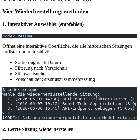
Vier Wiederherstellungsmethoden
1. Interaktiver Auswähler (empfohlen)
codex
 resume
Öffnet eine interaktive Oberfläche, die alle historischen Sitzungen
auflistet und unterstützt:
Sortierung nach Datum
Filterung nach Verzeichnis
Stichwortsuche
Vorschau der Sitzungszusammenfassung
$ codex resume
Wähle die wiederherzustellende Sitzung:
  1. [2026-06-07 14:30] auth-Modul refaktorisieren (12 
  2. [2026-06-07 10:15] React Todo-App erstellen (8 Ops
  3. [2026-06-06 16:45] API-Endpunkt debuggen (5 Ops)
> 1
[CODEx] Sitzung wiederhergestellt: auth-Modul refaktori
2. Letzte Sitzung wiederherstellen