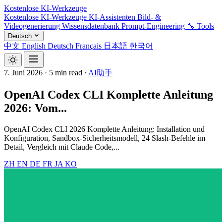
Kostenlose KI-Werkzeuge
Kostenlose KI-Werkzeuge
KI-Assistenten
Bild- &
Videogenerierung
Wissensdatenbank
Prompt-Engineering
🔧 Tools
Deutsch
中文
English
Deutsch
Français
日本語
한국어
7. Juni 2026
·
5 min read
·
AI助手
OpenAI Codex CLI Komplette Anleitung
2026: Vom...
OpenAI Codex CLI 2026 Komplette Anleitung: Installation und
Konfiguration, Sandbox-Sicherheitsmodell, 24 Slash-Befehle im
Detail, Vergleich mit Claude Code,...
ZH
EN
DE
FR
JA
KO