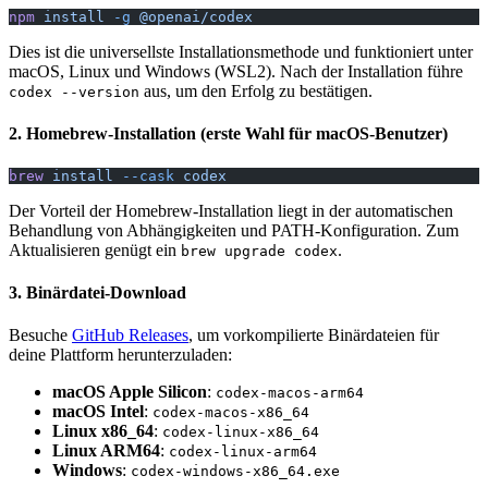
npm
 install
 -g
 @openai/codex
Dies ist die universellste Installationsmethode und funktioniert unter
macOS, Linux und Windows (WSL2). Nach der Installation führe
aus, um den Erfolg zu bestätigen.
codex --version
2. Homebrew-Installation (erste Wahl für macOS-Benutzer)
brew
 install
 --cask
 codex
Der Vorteil der Homebrew-Installation liegt in der automatischen
Behandlung von Abhängigkeiten und PATH-Konfiguration. Zum
Aktualisieren genügt ein
.
brew upgrade codex
3. Binärdatei-Download
Besuche
GitHub Releases
, um vorkompilierte Binärdateien für
deine Plattform herunterzuladen:
macOS Apple Silicon
:
codex-macos-arm64
macOS Intel
:
codex-macos-x86_64
Linux x86_64
:
codex-linux-x86_64
Linux ARM64
:
codex-linux-arm64
Windows
:
codex-windows-x86_64.exe