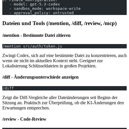
   - model: gpt-5.3-codex
   - sandbox_mode: workspace-write
   - approval_policy: untrusted
Dateien und Tools (/mention, /diff, /review, /mcp)
/mention - Bestimmte Datei zitieren
/mention src/auth/token.js
Zwingt Codex, sich auf eine bestimmte Datei zu konzentrieren, auch
wenn sie nicht im aktuellen Kontext steht. Geeignet zur
Lokalisierung Schlüsseldateien in großen Projekten.
/diff - Änderungsunterschiede anzeigen
/diff
Zeigt die Diff-Vergleiche aller Dateiänderungen seit Beginn der
Sitzung an. Praktisch zur Überprüfung, ob die KI-Änderungen den
Erwartungen entsprechen.
/review - Code-Review