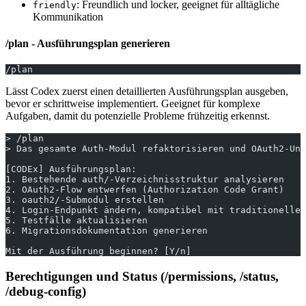
: Freundlich und locker, geeignet für alltägliche
friendly
Kommunikation
/plan - Ausführungsplan generieren
/plan
Lässt Codex zuerst einen detaillierten Ausführungsplan ausgeben,
bevor er schrittweise implementiert. Geeignet für komplexe
Aufgaben, damit du potenzielle Probleme frühzeitig erkennst.
> /plan
> Das gesamte Auth-Modul refaktorisieren und OAuth2-Unt
[CODEx] Ausführungsplan:
1. Bestehende auth/-Verzeichnisstruktur analysieren
2. OAuth2-Flow entwerfen (Authorization Code Grant)
3. oauth2/-Submodul erstellen
4. Login-Endpunkt ändern, kompatibel mit traditionelle
5. Testfälle aktualisieren
6. Migrationsdokumentation generieren
Mit der Ausführung beginnen? [Y/n]
Berechtigungen und Status (/permissions, /status,
/debug-config)