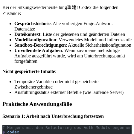
Bei der Sitzungswiederherstellung重建t Codex die folgenden
Zustände:
Gesprächshistorie
: Alle vorherigen Frage-Antwort-
Datensätze
Dateikontext
: Liste der gelesenen und geänderten Dateien
Modellkonfiguration
: Verwendetes Modell und Inferenzstufe
Sandbox-Berechtigungen
: Aktuelle Sicherheitskonfiguration
Unvollendete Aufgaben
: Wenn zuvor eine mehrstufige
Aufgabe ausgeführt wurde, wird am Unterbrechungspunkt
fortgefahren
Nicht gespeicherte Inhalte
:
Temporäre Variablen oder nicht gespeicherte
Zwischenergebnisse
Ausführungsstatus externer Befehle (wie laufende Server)
Praktische Anwendungsfälle
Szenario 1: Arbeit nach Unterbrechung fortsetzen
# Morgens mit dem Refactoring des Auth-Moduls begonnen
$
 codex