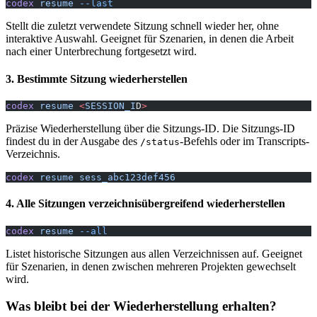
codex
 resume
 --last
Stellt die zuletzt verwendete Sitzung schnell wieder her, ohne
interaktive Auswahl. Geeignet für Szenarien, in denen die Arbeit
nach einer Unterbrechung fortgesetzt wird.
3. Bestimmte Sitzung wiederherstellen
codex
 resume
 <
SESSION_I
D
>
Präzise Wiederherstellung über die Sitzungs-ID. Die Sitzungs-ID
findest du in der Ausgabe des
-Befehls oder im Transcripts-
/status
Verzeichnis.
codex
 resume
 sess_abc123def456
4. Alle Sitzungen verzeichnisübergreifend wiederherstellen
codex
 resume
 --all
Listet historische Sitzungen aus allen Verzeichnissen auf. Geeignet
für Szenarien, in denen zwischen mehreren Projekten gewechselt
wird.
Was bleibt bei der Wiederherstellung erhalten?