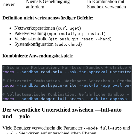
Niemals Genehmigung
In Kombination mit
never
anfordern
Sandbox verwenden
Definition nicht vertrauenswürdiger Befehle
:
Netzwerkoperationen (
,
)
curl
wget
Paketverwaltung (
,
)
npm install
pip install
Versionskontrolle (
,
)
git push
git reset --hard
Systemkonfiguration (
,
)
sudo
chmod
Kombinierte Anwendungsbeispiele
# Sicherste Kombination: Nur-Lesen-Sandbox + strikte Ge
codex
 --sandbox
 read-only
 --ask-for-approval
 untrusted
# Effiziente Kombination: Workspace-Schreiben + Genehmi
codex
 --sandbox
 workspace-write
 --ask-for-approval
 on-f
# Vollautomatische Kombination: Gefährliche Sandbox + k
codex
 --sandbox
 danger-full-access
 --ask-for-approval
 n
Der wesentliche Unterschied zwischen —full-auto
und —yolo
Viele Benutzer verwechseln die Parameter
und
--mode full-auto
. Sie wirken auf unterschiedlichen Ebenen:
--yolo