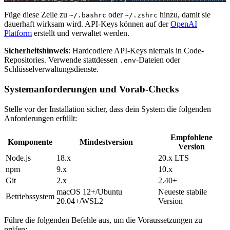
Füge diese Zeile zu
oder
hinzu, damit sie
~/.bashrc
~/.zshrc
dauerhaft wirksam wird. API-Keys können auf der
OpenAI
Platform
erstellt und verwaltet werden.
Sicherheitshinweis
: Hardcodiere API-Keys niemals in Code-
Repositories. Verwende stattdessen
-Dateien oder
.env
Schlüsselverwaltungsdienste.
Systemanforderungen und Vorab-Checks
Stelle vor der Installation sicher, dass dein System die folgenden
Anforderungen erfüllt:
Empfohlene
Komponente
Mindestversion
Version
Node.js
18.x
20.x LTS
npm
9.x
10.x
Git
2.x
2.40+
macOS 12+/Ubuntu
Neueste stabile
Betriebssystem
20.04+/WSL2
Version
Führe die folgenden Befehle aus, um die Voraussetzungen zu
prüfen: