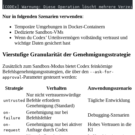
[CODEx] Warnung: Diese Operation löscht mehrere Verzeic
Nur in folgenden Szenarien verwenden
:
Temporäre Umgebungen in Docker-Containern
Dedizierte Sandbox-VMs
Wenn du Codex’ Urteilsvermögen vollständig vertraust und
wichtige Daten gesichert hast
Vierstufige Granularität der Genehmigungsstrategie
Zusätzlich zum Sandbox-Modus bietet Codex feinkörnige
Befehlsgenehmigungsstrategien, die über den
--ask-for-
-Parameter gesteuert werden:
approval
Strategie
Verhalten
Anwendungsszenario
Nur nicht vertrauenswürdige
Befehle erfordern
Tägliche Entwicklung
untrusted
Genehmigung (Standard)
Genehmigung nur bei
on-
Debugging-Szenarien
Befehlsfehler
failure
Genehmigung nur bei aktiver
Hohes Vertrauen in die
on-
Anfrage durch Codex
KI
request