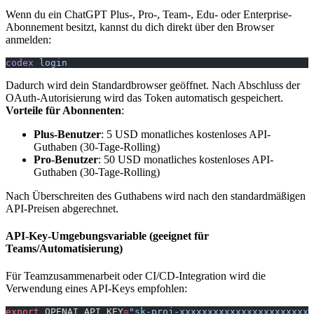
Wenn du ein ChatGPT Plus-, Pro-, Team-, Edu- oder Enterprise-
Abonnement besitzt, kannst du dich direkt über den Browser
anmelden:
codex
 login
Dadurch wird dein Standardbrowser geöffnet. Nach Abschluss der
OAuth-Autorisierung wird das Token automatisch gespeichert.
Vorteile für Abonnenten
:
Plus-Benutzer
: 5 USD monatliches kostenloses API-
Guthaben (30-Tage-Rolling)
Pro-Benutzer
: 50 USD monatliches kostenloses API-
Guthaben (30-Tage-Rolling)
Nach Überschreiten des Guthabens wird nach den standardmäßigen
API-Preisen abgerechnet.
API-Key-Umgebungsvariable (geeignet für
Teams/Automatisierung)
Für Teamzusammenarbeit oder CI/CD-Integration wird die
Verwendung eines API-Keys empfohlen:
export
 OPENAI_API_KEY
=
"sk-proj-xxxxxxxxxxxxxxxxxxxxxxxx