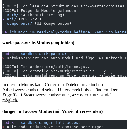
[CODEx] Ich lese die Struktur des src/-Verzeichnisses..
[CODEx] Folgende Module gefunden:
-
 auth/
 (Authentifizierung)
-
 api/
 (REST-API)
-
 components/
 (UI-Komponenten)
Da
 ich
 mich
 im
 read-only-Modus
 befinde,
 kann
 ich
 keine
 
workspace-write-Modus (empfohlen)
codex
 --sandbox
 workspace-write
>
 Refaktorisiere das auth-Modul und füge JWT-Refresh-To
[CODEx] Ich ändere src/auth/token.js... ✓
[CODEx] Ich erstelle src/auth/refresh.js... ✓
[CODEx] Tests ausführen, um Änderungen zu validieren...
In diesem Modus kann Codex nur Dateien im aktuellen
Arbeitsverzeichnis und seinen Unterverzeichnissen ändern. Der
Zugriff auf Systemverzeichnisse wie
oder
ist nicht
/etc
/usr
möglich.
danger-full-access-Modus (mit Vorsicht verwenden)
codex
 --sandbox
 danger-full-access
>
 Alle node_modules-Verzeichnisse bereinigen