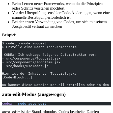
Beim Lernen neuer Frameworks, wenn du die Prinzipien
jedes Schritts verstehen möchtest
Vor der Überprüfung sensibler Code-Änderungen, wenn eine
manuelle Bestätigung erforderlich ist
Bei der ersten Verwendung von Codex, um sich mit seinem
Ausgabestil vertraut zu machen
Beispiel
:
$ codex --mode suggest
> Erstelle eine React Todo-Komponente
[CODEx] Ich schlage folgende Dateistruktur vor:
- src/components/TodoList.jsx
- src/components/TodoItem.jsx
- src/hooks/useTodos.js
Hier ist der Inhalt von TodoList.jsx:
[Code-Block...]
Du kannst diese Dateien manuell erstellen oder in den a
auto-edit-Modus (ausgewogen)
codex
 --mode
 auto-edit
ist der Standardmodus. Codex bearbeitet Dateien
auto-edit