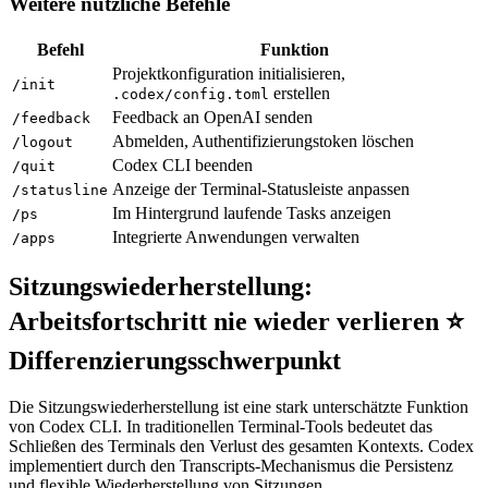
Weitere nützliche Befehle
Befehl
Funktion
Projektkonfiguration initialisieren,
/init
erstellen
.codex/config.toml
Feedback an OpenAI senden
/feedback
Abmelden, Authentifizierungstoken löschen
/logout
Codex CLI beenden
/quit
Anzeige der Terminal-Statusleiste anpassen
/statusline
Im Hintergrund laufende Tasks anzeigen
/ps
Integrierte Anwendungen verwalten
/apps
Sitzungswiederherstellung:
Arbeitsfortschritt nie wieder verlieren ⭐
Differenzierungsschwerpunkt
Die Sitzungswiederherstellung ist eine stark unterschätzte Funktion
von Codex CLI. In traditionellen Terminal-Tools bedeutet das
Schließen des Terminals den Verlust des gesamten Kontexts. Codex
implementiert durch den Transcripts-Mechanismus die Persistenz
und flexible Wiederherstellung von Sitzungen.