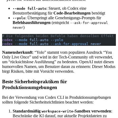
: Steuert, ob Codex eine
--mode full-auto
Benutzerbestätigung für
Code-Bearbeitungen
benötigt
: Überspringt alle Genehmigungs-Prompts für
--yolo
Befehlsausführungen
(entspricht
--ask-for-approval
)
never
# Die folgenden beiden Befehle haben denselben Effekt
codex
 --mode
 full-auto
 --yolo
codex
 --mode
 full-auto
 --ask-for-approval
 never
Namensherkunft
: “Yolo” stammt vom populären Ausdruck “You
Only Live Once” und wird in der Tech-Community oft verwendet,
um “rücksichtslose Ausführung” zu bedeuten. OpenAI nutzt diesen
humorvollen Namen, um Benutzer daran zu erinnern: Dieser Modus
birgt Risiken, bitte mit Vorsicht verwenden.
Beste Sicherheitspraktiken für
Produktionsumgebungen
Bei der Verwendung von Codex CLI in Produktionsumgebungen
sollten folgende Sicherheitsrichtlinien beachtet werden:
Standardmäßig
-Sandbox verwenden
:
workspace-write
Beschränke die KI darauf, nur aktuelle Projektdateien zu