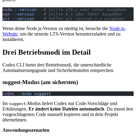
node
 --version
   # Sollte v18.x oder höher ausgeben
npm
 --version
    # Sollte 9.x oder höher ausgeben
git
 --version
    # Sollte git version 2.x ausgeben
Wenn deine Node.js-Version zu niedrig ist, besuche die
Node.js-
Website
, um die neueste LTS-Version herunterzuladen und zu
installieren.
Drei Betriebsmodi im Detail
Codex CLI bietet drei Betriebsmodi, die unterschiedliche
Automatisierungsgrade und Sicherheitsstufen entsprechen:
suggest-Modus (am sichersten)
codex
 --mode
 suggest
Im
-Modus liefert Codex nur Code-Vorschläge und
suggest
Erklärungen.
Er ändert keine Dateien automatisch
. Du musst den
vorgeschlagenen Code manuell kopieren und in dein Projekt
übernehmen.
Anwendungsszenarien
: