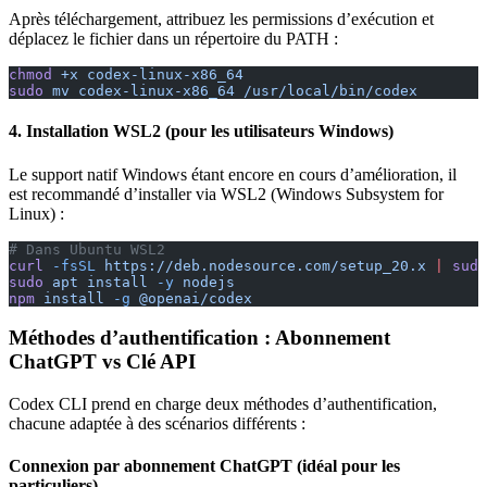
Après téléchargement, attribuez les permissions d’exécution et
déplacez le fichier dans un répertoire du PATH :
chmod
 +x
 codex-linux-x86_64
sudo
 mv
 codex-linux-x86_64
 /usr/local/bin/codex
4. Installation WSL2 (pour les utilisateurs Windows)
Le support natif Windows étant encore en cours d’amélioration, il
est recommandé d’installer via WSL2 (Windows Subsystem for
Linux) :
# Dans Ubuntu WSL2
curl
 -fsSL
 https://deb.nodesource.com/setup_20.x
 |
 sudo
sudo
 apt
 install
 -y
 nodejs
npm
 install
 -g
 @openai/codex
Méthodes d’authentification : Abonnement
ChatGPT vs Clé API
Codex CLI prend en charge deux méthodes d’authentification,
chacune adaptée à des scénarios différents :
Connexion par abonnement ChatGPT (idéal pour les
particuliers)