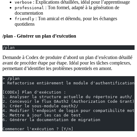
: Explications détaillées, idéal pour l’apprentissage
verbose
: Ton formel, adapté à la génération de
professional
documentation
: Ton amical et détendu, pour les échanges
friendly
quotidiens
/plan - Générer un plan d’exécution
/plan
Demande à Codex de produire d’abord un plan d’exécution détaillé
avant de procéder étape par étape. Idéal pour les tâches complexes,
permettant d’identifier les problèmes potentiels en amont.
> /plan
> Refactorise entièrement le module d'authentification,
[CODEx] Plan d'exécution :
1. Analyser la structure actuelle du répertoire auth/
2. Concevoir le flux OAuth2 (Authorization Code Grant)
3. Créer le sous-module oauth2/
4. Modifier l'endpoint de login pour compatibilité mot 
5. Mettre à jour les cas de test
6. Générer la documentation de migration
Commencer l'exécution ? [Y/n]