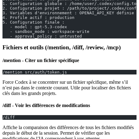
1. Configuration globale : /home/user/.codex/config.tom
2. Configuration projet : /path/to/project/.codex/confi
3. Variables d'environnement : OPENAI_API_KEY définie ✓
4. Profile actif : production
5. Configuration finale :
   - model : gpt-5.3-codex
   - sandbox_mode : workspace-write
   - approval_policy : untrusted
Fichiers et outils (/mention, /diff, /review, /mcp)
/mention - Citer un fichier spécifique
/mention src/auth/token.js
Force Codex à se concentrer sur un fichier spécifique, même s’il
n’est pas dans le contexte courant. Utile pour localiser des fichiers
clés dans les grands projets.
/diff - Voir les différences de modifications
/diff
Affiche la comparaison des différences de tous les fichiers modifiés
depuis le début de la session. Permet de vérifier que les
modifications de l’IA correspondent à vos attentes.