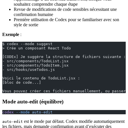
souhaitez comprendre chaque étape
Revue de modifications de code sensibles nécessitant une
confirmation humaine
Première utilisation de Codex pour se familiariser avec son
style de sortie
Exemple
:
$ codex --mode suggest
> Crée un composant React Todo
[CODEx] Je suggère la structure de fichiers suivante :
- src/components/TodoList.jsx
- src/components/TodoItem.jsx
- src/hooks/useTodos.js
Voici le contenu de TodoList.jsx :
[bloc de code...]
Vous pouvez créer ces fichiers manuellement, ou passer 
Mode auto-edit (équilibre)
codex
 --mode
 auto-edit
est le mode par défaut. Codex modifie automatiquement
auto-edit
les fichiers, mais demande confirmation avant d’exécuter des