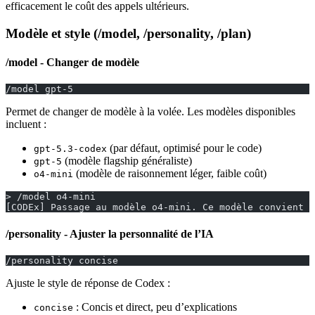
efficacement le coût des appels ultérieurs.
Modèle et style (/model, /personality, /plan)
/model - Changer de modèle
/model gpt-5
Permet de changer de modèle à la volée. Les modèles disponibles
incluent :
(par défaut, optimisé pour le code)
gpt-5.3-codex
(modèle flagship généraliste)
gpt-5
(modèle de raisonnement léger, faible coût)
o4-mini
> /model o4-mini
[CODEx] Passage au modèle o4-mini. Ce modèle convient a
/personality - Ajuster la personnalité de l’IA
/personality concise
Ajuste le style de réponse de Codex :
: Concis et direct, peu d’explications
concise