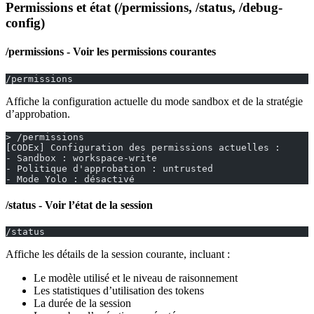
Permissions et état (/permissions, /status, /debug-
config)
/permissions - Voir les permissions courantes
/permissions
Affiche la configuration actuelle du mode sandbox et de la stratégie
d’approbation.
> /permissions
[CODEx] Configuration des permissions actuelles :
- Sandbox : workspace-write
- Politique d'approbation : untrusted
- Mode Yolo : désactivé
/status - Voir l’état de la session
/status
Affiche les détails de la session courante, incluant :
Le modèle utilisé et le niveau de raisonnement
Les statistiques d’utilisation des tokens
La durée de la session