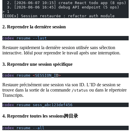
  2. [2026-06-07 10:15] create React todo app (8 ops)
  3. [2026-06-06 16:45] debug API endpoint (5 ops)
> 1
[CODEx] Session restaurée : refactor auth module
2. Reprendre la dernière session
codex
 resume
 --last
Restaure rapidement la dernière session utilisée sans sélection
interactive. Idéal pour reprendre le travail après une interruption.
3. Reprendre une session spécifique
codex
 resume
 <
SESSION_I
D
>
Restaure précisément une session via son ID. L’ID de session se
trouve dans la sortie de la commande
ou dans le répertoire
/status
Transcripts.
codex
 resume
 sess_abc123def456
4. Reprendre toutes les sessions跨目录
codex
 resume
 --all