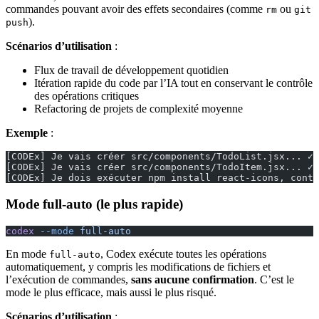
commandes pouvant avoir des effets secondaires (comme
ou
rm
git
).
push
Scénarios d’utilisation
:
Flux de travail de développement quotidien
Itération rapide du code par l’IA tout en conservant le contrôle
des opérations critiques
Refactoring de projets de complexité moyenne
Exemple
:
[CODEx] Je vais créer src/components/TodoList.jsx... ✓
[CODEx] Je vais créer src/components/TodoItem.jsx... ✓
[CODEx] Je dois exécuter npm install react-icons, conti
Mode full-auto (le plus rapide)
codex
 --mode
 full-auto
En mode
, Codex exécute toutes les opérations
full-auto
automatiquement, y compris les modifications de fichiers et
l’exécution de commandes,
sans aucune confirmation
. C’est le
mode le plus efficace, mais aussi le plus risqué.
Scénarios d’utilisation
: