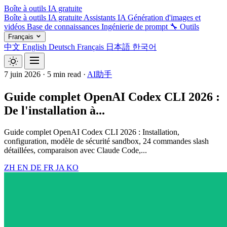
Boîte à outils IA gratuite
Boîte à outils IA gratuite
Assistants IA
Génération d'images et
vidéos
Base de connaissances
Ingénierie de prompt
🔧 Outils
Français
中文
English
Deutsch
Français
日本語
한국어
7 juin 2026
·
5 min read
·
AI助手
Guide complet OpenAI Codex CLI 2026 :
De l'installation à...
Guide complet OpenAI Codex CLI 2026 : Installation,
configuration, modèle de sécurité sandbox, 24 commandes slash
détaillées, comparaison avec Claude Code,...
ZH
EN
DE
FR
JA
KO