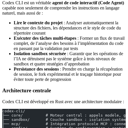
Codex CLI est un véritable
agent de code interactif (Code Agent)
capable non seulement de comprendre les instructions en langage
naturel, mais aussi de :
Lire le contexte du projet
: Analyser automatiquement la
structure des fichiers, les dépendances et le style de code du
répertoire courant
Exécuter des tâches multi-étapes
: Former un flux de travail
complet, de l’analyse des besoins à l’implémentation du code
en passant par la validation par tests
Isolation sandbox sécurisée
: Garantir que les opérations de
l’IA ne détruisent pas le système grâce à trois niveaux de
sandbox et quatre stratégies d’approbation
Persistance des sessions
: Prendre en charge la récupération
de session, le fork expérimental et le traçage historique pour
éviter toute perte de progression
Architecture centrale
Codex CLI est développé en Rust avec une architecture modulaire :
codex-cli/
├── core/          # Moteur central : appels modèle, ge
├── sandbox/       # Couche sandbox : isolation système
├── mcp/           # Intégration protocole MCP : connex