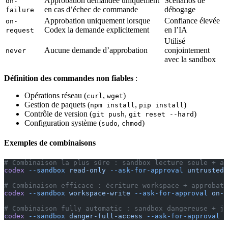
Approbation demandée uniquement
Scénarios de
on-
en cas d’échec de commande
débogage
failure
Approbation uniquement lorsque
Confiance élevée
on-
Codex la demande explicitement
en l’IA
request
Utilisé
Aucune demande d’approbation
conjointement
never
avec la sandbox
Définition des commandes non fiables
:
Opérations réseau (
,
)
curl
wget
Gestion de paquets (
,
)
npm install
pip install
Contrôle de version (
,
)
git push
git reset --hard
Configuration système (
,
)
sudo
chmod
Exemples de combinaisons
# Combinaison la plus sûre : sandbox lecture seule + ap
codex
 --sandbox
 read-only
 --ask-for-approval
 untrusted
# Combinaison efficace : écriture workspace + approbati
codex
 --sandbox
 workspace-write
 --ask-for-approval
 on-f
# Combinaison fully automatic : sandbox dangereuse + ja
codex
 --sandbox
 danger-full-access
 --ask-for-approval
 n