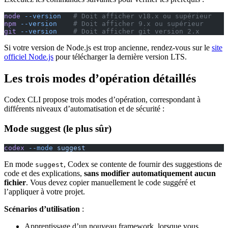
node
 --version
   # Doit afficher v18.x ou supérieur
npm
 --version
    # Doit afficher 9.x ou supérieur
git
 --version
    # Doit afficher git version 2.x
Si votre version de Node.js est trop ancienne, rendez-vous sur le
site
officiel Node.js
pour télécharger la dernière version LTS.
Les trois modes d’opération détaillés
Codex CLI propose trois modes d’opération, correspondant à
différents niveaux d’automatisation et de sécurité :
Mode suggest (le plus sûr)
codex
 --mode
 suggest
En mode
, Codex se contente de fournir des suggestions de
suggest
code et des explications,
sans modifier automatiquement aucun
fichier
. Vous devez copier manuellement le code suggéré et
l’appliquer à votre projet.
Scénarios d’utilisation
:
Apprentissage d’un nouveau framework, lorsque vous