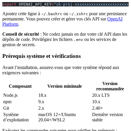
export
 OPENAI_API_KEY
=
"sk-proj-xxxxxxxxxxxxxxxxxxxxxxxx
Ajoutez cette ligne à
ou
pour une persistance
~/.bashrc
~/.zshrc
permanente. Vous pouvez créer et gérer vos clés API sur
OpenAI
Platform
.
Conseil de sécurité
: Ne codez jamais en dur votre clé API dans les
dépôts de code. Privilégiez les fichiers
ou les services de
.env
gestion de secrets.
Prérequis système et vérifications
Avant l’installation, assurez-vous que votre système répond aux
exigences suivantes :
Version
Composant
Version minimale
recommandée
Node.js
18.x
20.x LTS
npm
9.x
10.x
Git
2.x
2.40+
Système
macOS 12+/Ubuntu
Dernière version
d’exploitation
20.04+/WSL2
stable
Exécutez les commandes suivantes pour vérifier les prérequis :