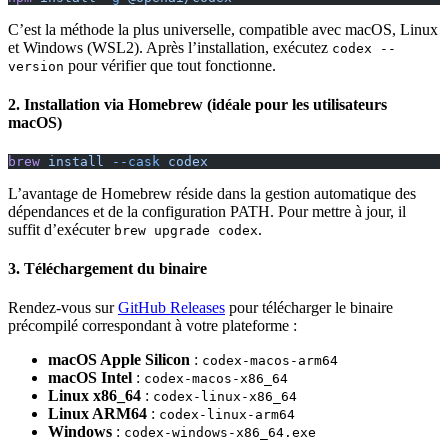
C’est la méthode la plus universelle, compatible avec macOS, Linux
et Windows (WSL2). Après l’installation, exécutez
codex --
pour vérifier que tout fonctionne.
version
2. Installation via Homebrew (idéale pour les utilisateurs
macOS)
brew
 install
 --cask
 codex
L’avantage de Homebrew réside dans la gestion automatique des
dépendances et de la configuration PATH. Pour mettre à jour, il
suffit d’exécuter
.
brew upgrade codex
3. Téléchargement du binaire
Rendez-vous sur
GitHub Releases
pour télécharger le binaire
précompilé correspondant à votre plateforme :
macOS Apple Silicon
:
codex-macos-arm64
macOS Intel
:
codex-macos-x86_64
Linux x86_64
:
codex-linux-x86_64
Linux ARM64
:
codex-linux-arm64
Windows
:
codex-windows-x86_64.exe