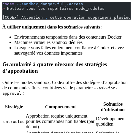
codex
 --sandbox
 danger-full-access
>
 Nettoie tous les répertoires node_modules
[CODEx] Attention 
:
 cette opération supprimera plusieur
À utiliser uniquement dans les scénarios suivants
:
Environnements temporaires dans des conteneurs Docker
Machines virtuelles sandbox dédiées
Lorsque vous faites entièrement confiance à Codex et avez
sauvegardé vos données importantes
Granularité à quatre niveaux des stratégies
d’approbation
Outre les modes sandbox, Codex offre des stratégies d’approbation
de commandes fines, contrôlées via le paramètre
--ask-for-
:
approval
Scénarios
Stratégie
Comportement
d’utilisation
Approbation requise uniquement
Développement
pour les commandes non fiables (par
untrusted
quotidien
défaut)