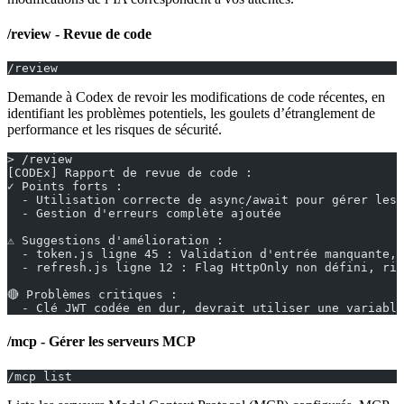
/review - Revue de code
/review
Demande à Codex de revoir les modifications de code récentes, en
identifiant les problèmes potentiels, les goulets d’étranglement de
performance et les risques de sécurité.
> /review
[CODEx] Rapport de revue de code :
✓ Points forts :
  - Utilisation correcte de async/await pour gérer les 
  - Gestion d'erreurs complète ajoutée
⚠ Suggestions d'amélioration :
  - token.js ligne 45 : Validation d'entrée manquante, 
  - refresh.js ligne 12 : Flag HttpOnly non défini, ris
🔴 Problèmes critiques :
  - Clé JWT codée en dur, devrait utiliser une variable
/mcp - Gérer les serveurs MCP
/mcp list