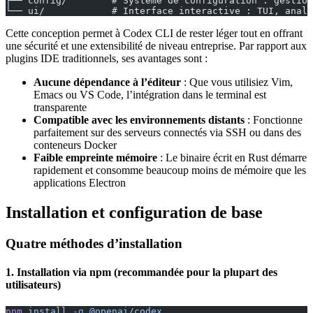
├── config/        # Système de configuration : gestion
└── ui/            # Interface interactive : TUI, analy
Cette conception permet à Codex CLI de rester léger tout en offrant
une sécurité et une extensibilité de niveau entreprise. Par rapport aux
plugins IDE traditionnels, ses avantages sont :
Aucune dépendance à l’éditeur
: Que vous utilisiez Vim,
Emacs ou VS Code, l’intégration dans le terminal est
transparente
Compatible avec les environnements distants
: Fonctionne
parfaitement sur des serveurs connectés via SSH ou dans des
conteneurs Docker
Faible empreinte mémoire
: Le binaire écrit en Rust démarre
rapidement et consomme beaucoup moins de mémoire que les
applications Electron
Installation et configuration de base
Quatre méthodes d’installation
1. Installation via npm (recommandée pour la plupart des
utilisateurs)
npm
 install
 -g
 @openai/codex