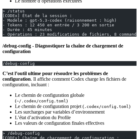
Le nombre d’opérations exécutées
> /status
[CODEx] État de la session :
- Modèle : gpt-5.3-codex (raisonnement : high)
- Tokens : 12 450 en entrée / 3 200 en sortie
- Durée : 45 minutes
- Opérations : 23 modifications de fichiers, 8 commande
/debug-config - Diagnostiquer la chaîne de chargement de
configuration
/debug-config
C’est l’outil ultime pour résoudre les problèmes de
configuration
. Il affiche comment Codex charge les fichiers de
configuration, incluant :
Le chemin de configuration globale
(
)
~/.codex/config.toml
Le chemin de configuration projet (
)
.codex/config.toml
Les surcharges par variables d’environnement
L’état d’activation du Profile
Les valeurs de configuration finales effectives
> /debug-config
[CODEx] Chaîne de chargement de configuration :