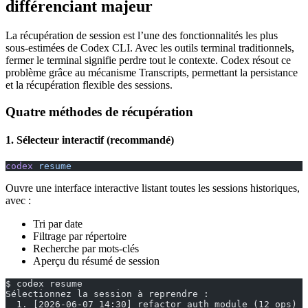
différenciant majeur
La récupération de session est l’une des fonctionnalités les plus
sous-estimées de Codex CLI. Avec les outils terminal traditionnels,
fermer le terminal signifie perdre tout le contexte. Codex résout ce
problème grâce au mécanisme Transcripts, permettant la persistance
et la récupération flexible des sessions.
Quatre méthodes de récupération
1. Sélecteur interactif (recommandé)
codex
 resume
Ouvre une interface interactive listant toutes les sessions historiques,
avec :
Tri par date
Filtrage par répertoire
Recherche par mots-clés
Aperçu du résumé de session
$ codex resume
Sélectionnez la session à reprendre :
  1. [2026-06-07 14:30] refactor auth module (12 ops)