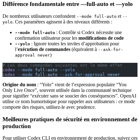
Différence fondamentale entre —full-auto et —yolo
De nombreux utilisateurs confondent
et
--mode full-auto
--
. Ces paramètres agissent à des niveaux différents :
yolo
: Contrôle si Codex nécessite une
--mode full-auto
confirmation utilisateur pour les
modifications de code
: Ignore toutes les invites d’approbation pour
--yolo
l’
exécution de commandes
(équivalent à
--ask-for-
)
approval never
# Les deux commandes suivantes ont le même effet
codex
 --mode
 full-auto
 --yolo
codex
 --mode
 full-auto
 --ask-for-approval
 never
Origine du nom
: “Yolo” vient de l’expression populaire “You
Only Live Once”, souvent utilisée dans la communauté technique
pour signifier “exécuter sans se soucier des conséquences”. OpenAI
utilise ce nom humoristique pour rappeler aux utilisateurs : ce mode
comporte des risques, utilisez-le avec prudence.
Meilleures pratiques de sécurité en environnement de
production
Pour utiliser Codex CLI en environnement de production, suivez ces