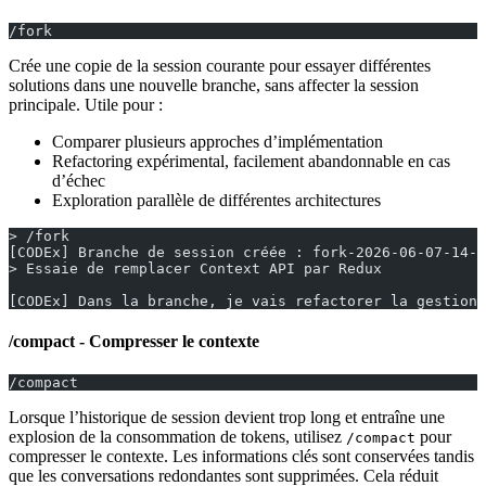
/fork
Crée une copie de la session courante pour essayer différentes
solutions dans une nouvelle branche, sans affecter la session
principale. Utile pour :
Comparer plusieurs approches d’implémentation
Refactoring expérimental, facilement abandonnable en cas
d’échec
Exploration parallèle de différentes architectures
> /fork
[CODEx] Branche de session créée : fork-2026-06-07-14-3
> Essaie de remplacer Context API par Redux
[CODEx] Dans la branche, je vais refactorer la gestion 
/compact - Compresser le contexte
/compact
Lorsque l’historique de session devient trop long et entraîne une
explosion de la consommation de tokens, utilisez
pour
/compact
compresser le contexte. Les informations clés sont conservées tandis
que les conversations redondantes sont supprimées. Cela réduit