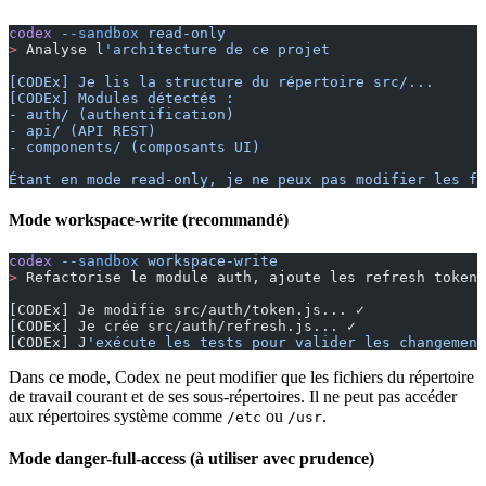
codex
 --sandbox
 read-only
>
 Analyse l
'architecture de ce projet
[CODEx] Je lis la structure du répertoire src/...
[CODEx] Modules détectés :
- auth/ (authentification)
- api/ (API REST)
- components/ (composants UI)
Étant en mode read-only, je ne peux pas modifier les fi
Mode workspace-write (recommandé)
codex
 --sandbox
 workspace-write
>
 Refactorise le module auth, ajoute les refresh tokens
[CODEx] Je modifie src/auth/token.js... ✓
[CODEx] Je crée src/auth/refresh.js... ✓
[CODEx] J
'exécute les tests pour valider les changement
Dans ce mode, Codex ne peut modifier que les fichiers du répertoire
de travail courant et de ses sous-répertoires. Il ne peut pas accéder
aux répertoires système comme
ou
.
/etc
/usr
Mode danger-full-access (à utiliser avec prudence)