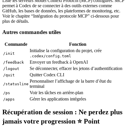
Liste les serveurs Model Context Protocol (MCP) configurés. MCP
permet à Codex de se connecter à des outils externes comme
GitHub, les bases de données, les plateformes de monitoring, etc.
Voir le chapitre “Intégration du protocole MCP” ci-dessous pour
plus de détails.
Autres commandes utiles
Commande
Fonction
Initialise la configuration du projet, crée
/init
.codex/config.toml
Envoyer un feedback à OpenAI
/feedback
Se déconnecter, effacer les jetons d’authentification
/logout
Quitter Codex CLI
/quit
Personnaliser l’affichage de la barre d’état du
/statusline
terminal
Voir les tâches en arrière-plan
/ps
Gérer les applications intégrées
/apps
Récupération de session : Ne perdez plus
jamais votre progression ⭐ Point