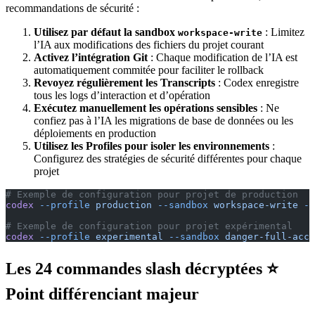
recommandations de sécurité :
Utilisez par défaut la sandbox
: Limitez
workspace-write
l’IA aux modifications des fichiers du projet courant
Activez l’intégration Git
: Chaque modification de l’IA est
automatiquement commitée pour faciliter le rollback
Revoyez régulièrement les Transcripts
: Codex enregistre
tous les logs d’interaction et d’opération
Exécutez manuellement les opérations sensibles
: Ne
confiez pas à l’IA les migrations de base de données ou les
déploiements en production
Utilisez les Profiles pour isoler les environnements
:
Configurez des stratégies de sécurité différentes pour chaque
projet
# Exemple de configuration pour projet de production
codex
 --profile
 production
 --sandbox
 workspace-write
 --
# Exemple de configuration pour projet expérimental
codex
 --profile
 experimental
 --sandbox
 danger-full-acce
Les 24 commandes slash décryptées ⭐
Point différenciant majeur