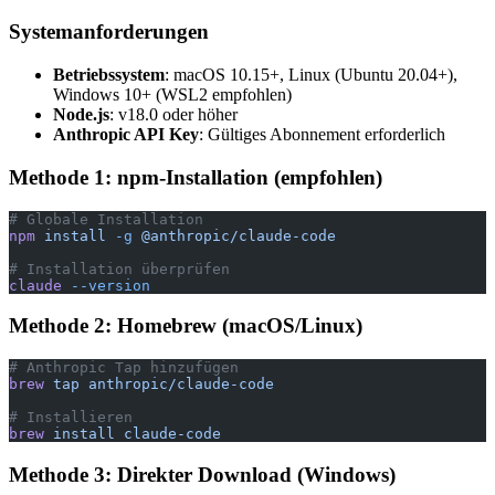
Systemanforderungen
Betriebssystem
: macOS 10.15+, Linux (Ubuntu 20.04+),
Windows 10+ (WSL2 empfohlen)
Node.js
: v18.0 oder höher
Anthropic API Key
: Gültiges Abonnement erforderlich
Methode 1: npm-Installation (empfohlen)
# Globale Installation
npm
 install
 -g
 @anthropic/claude-code
# Installation überprüfen
claude
 --version
Methode 2: Homebrew (macOS/Linux)
# Anthropic Tap hinzufügen
brew
 tap
 anthropic/claude-code
# Installieren
brew
 install
 claude-code
Methode 3: Direkter Download (Windows)