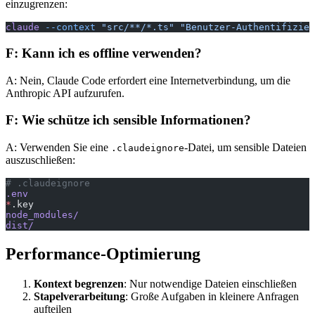
einzugrenzen:
claude
 --context
 "src/**/*.ts"
 "Benutzer-Authentifizier
F: Kann ich es offline verwenden?
A: Nein, Claude Code erfordert eine Internetverbindung, um die
Anthropic API aufzurufen.
F: Wie schütze ich sensible Informationen?
A: Verwenden Sie eine
-Datei, um sensible Dateien
.claudeignore
auszuschließen:
# .claudeignore
.env
*
.key
node_modules/
dist/
Performance-Optimierung
Kontext begrenzen
: Nur notwendige Dateien einschließen
Stapelverarbeitung
: Große Aufgaben in kleinere Anfragen
aufteilen