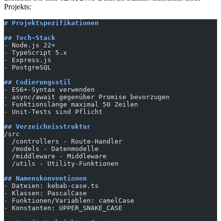
Projekts:
# Projektspezifikationen
## Tech-Stack
-
 Node.js 22+
-
 TypeScript 5.x
-
 Express.js
-
 PostgreSQL
## Codierungsstil
-
 ES6+-Syntax verwenden
-
 async/await gegenüber Promise bevorzugen
-
 Funktionslänge maximal 50 Zeilen
-
 Unit-Tests sind Pflicht
## Verzeichnisstruktur
/src
  /controllers - Route-Handler
  /models - Datenmodelle
  /middleware - Middleware
  /utils - Utility-Funktionen
## Namenskonventionen
-
 Dateien: kebab-case.ts
-
 Klassen: PascalCase
-
 Funktionen/Variablen: camelCase
-
 Konstanten: UPPER_SNAKE_CASE