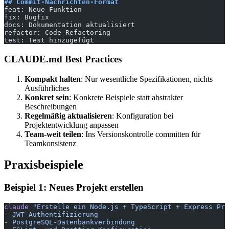
## Commit-Nachrichten-Format
feat: Neue Funktion
fix: Bugfix
docs: Dokumentation aktualisiert
refactor: Code-Refactoring
test: Test hinzugefügt
CLAUDE.md Best Practices
Kompakt halten
: Nur wesentliche Spezifikationen, nichts
Ausführliches
Konkret sein
: Konkrete Beispiele statt abstrakter
Beschreibungen
Regelmäßig aktualisieren
: Konfiguration bei
Projektentwicklung anpassen
Team-weit teilen
: Ins Versionskontrolle committen für
Teamkonsistenz
Praxisbeispiele
Beispiel 1: Neues Projekt erstellen
claude
 "Erstelle ein Node.js + TypeScript + Express Pro
- JWT-Authentifizierung
- PostgreSQL-Datenbankverbindung