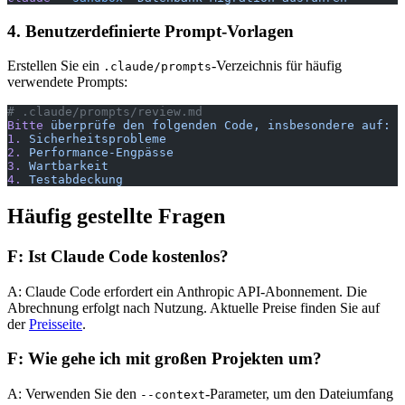
4. Benutzerdefinierte Prompt-Vorlagen
Erstellen Sie ein
-Verzeichnis für häufig
.claude/prompts
verwendete Prompts:
# .claude/prompts/review.md
Bitte
 überprüfe
 den
 folgenden
 Code,
 insbesondere
 auf:
1.
 Sicherheitsprobleme
2.
 Performance-Engpässe
3.
 Wartbarkeit
4.
 Testabdeckung
Häufig gestellte Fragen
F: Ist Claude Code kostenlos?
A: Claude Code erfordert ein Anthropic API-Abonnement. Die
Abrechnung erfolgt nach Nutzung. Aktuelle Preise finden Sie auf
der
Preisseite
.
F: Wie gehe ich mit großen Projekten um?
A: Verwenden Sie den
-Parameter, um den Dateiumfang
--context