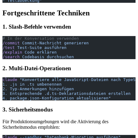
- Testabdeckung"
Fortgeschrittene Techniken
1. Slash-Befehle verwenden
# In der Konversation verwenden
/commit
 Commit-Nachricht
 generieren
/test
 Test-Suite
 ausführen
/explain
 Code
 erklären
/search
 Codebasis
 durchsuchen
2. Multi-Datei-Operationen
claude
 "Konvertiere alle JavaScript-Dateien nach TypeSc
1. .js in .ts umbenennen
2. Typ-Anmerkungen hinzufügen
3. Entsprechende .d.ts-Deklarationsdateien erstellen
4. package.json-Konfiguration aktualisieren"
3. Sicherheitsmodus
Für Produktionsumgebungen wird die Aktivierung des
Sicherheitsmodus empfohlen:
claude
 --sandbox
 "Datenbank-Migration ausführen"