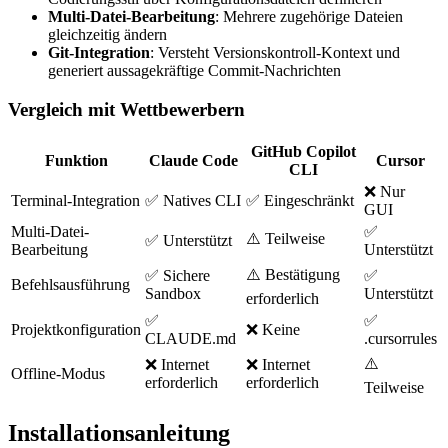
Multi-Datei-Bearbeitung
: Mehrere zugehörige Dateien
gleichzeitig ändern
Git-Integration
: Versteht Versionskontroll-Kontext und
generiert aussagekräftige Commit-Nachrichten
Vergleich mit Wettbewerbern
GitHub Copilot
Funktion
Claude Code
Cursor
CLI
❌ Nur
Terminal-Integration
✅ Natives CLI
✅ Eingeschränkt
GUI
Multi-Datei-
✅
⚠️ Teilweise
✅ Unterstützt
Bearbeitung
Unterstützt
⚠️ Bestätigung
✅ Sichere
✅
Befehlsausführung
Sandbox
Unterstützt
erforderlich
✅
✅
Projektkonfiguration
❌ Keine
CLAUDE.md
.cursorrules
⚠️
❌ Internet
❌ Internet
Offline-Modus
erforderlich
erforderlich
Teilweise
Installationsanleitung