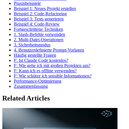
Praxisbeispiele
Beispiel 1: Neues Projekt erstellen
Beispiel 2: Code-Refactoring
Beispiel 3: Tests generieren
Beispiel 4: Code-Review
Fortgeschrittene Techniken
1. Slash-Befehle verwenden
2. Multi-Datei-Operationen
3. Sicherheitsmodus
4. Benutzerdefinierte Prompt-Vorlagen
Häufig gestellte Fragen
F: Ist Claude Code kostenlos?
F: Wie gehe ich mit großen Projekten um?
F: Kann ich es offline verwenden?
F: Wie schütze ich sensible Informationen?
Performance-Optimierung
Zusammenfassung
Related Articles