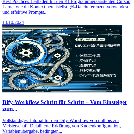
Best-Practices-Leitfaden für den KI-Programmierassistenten Cursor.
Lerne, wie du Kontext bereitstellst, @-Dateireferenzen verwendest
und effektive Prompts...
13.10.2024
Dify-Workflow Schritt für Schritt – Vom Einsteiger
zum...
Vollständiges Tutorial für den Dify-Workflow von null bis zur
Meisterschaft. Detaillierte Erklärung von Knotenkonfiguration,
Variablenübergabe, bedingten...