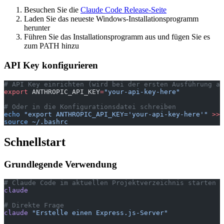
Besuchen Sie die
Claude Code Release-Seite
Laden Sie das neueste Windows-Installationsprogramm
herunter
Führen Sie das Installationsprogramm aus und fügen Sie es
zum PATH hinzu
API Key konfigurieren
# API Key einrichten (wird bei der ersten Ausführung ab
export
 ANTHROPIC_API_KEY
=
"your-api-key-here"
# Oder in die Konfigurationsdatei schreiben
echo
 "export ANTHROPIC_API_KEY='your-api-key-here'"
 >>
 
source
 ~/.bashrc
Schnellstart
Grundlegende Verwendung
# Claude Code im aktuellen Projektverzeichnis starten
claude
# Direkte Frage
claude
 "Erstelle einen Express.js-Server"