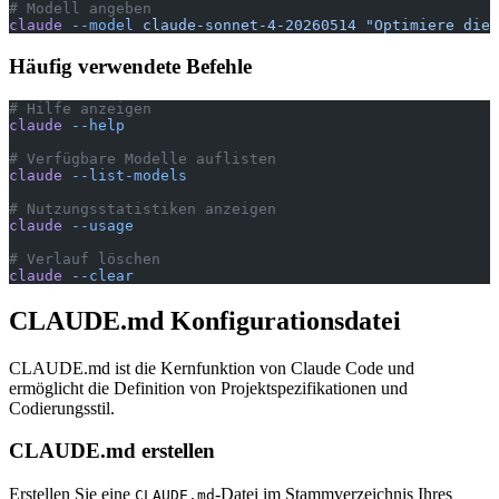
# Modell angeben
claude
 --model
 claude-sonnet-4-20260514
 "Optimiere die 
Häufig verwendete Befehle
# Hilfe anzeigen
claude
 --help
# Verfügbare Modelle auflisten
claude
 --list-models
# Nutzungsstatistiken anzeigen
claude
 --usage
# Verlauf löschen
claude
 --clear
CLAUDE.md Konfigurationsdatei
CLAUDE.md ist die Kernfunktion von Claude Code und
ermöglicht die Definition von Projektspezifikationen und
Codierungsstil.
CLAUDE.md erstellen
Erstellen Sie eine
-Datei im Stammverzeichnis Ihres
CLAUDE.md