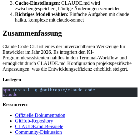
Cache-Einstellungen
: CLAUDE.md wird
zwischengespeichert, häufige Änderungen vermeiden
Richtiges Modell wählen
: Einfache Aufgaben mit claude-
haiku, komplexe mit claude-sonnet
Zusammenfassung
Claude Code CLI ist eines der unverzichtbaren Werkzeuge für
Entwickler im Jahr 2026. Es integriert den KI-
Programmierassistenten nahtlos in den Terminal-Workflow und
ermöglicht durch CLAUDE.md-Konfiguration projektspezifische
Anpassungen, was die Entwicklungseffizienz erheblich steigert.
Loslegen
:
npm
 install
 -g
 @anthropic/claude-code
claude
Ressourcen
:
Offizielle Dokumentation
GitHub-Repository
CLAUDE.md-Beispiele
Community-Diskussion