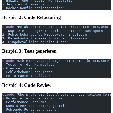
- ESLint- und Prettier-Konfiguration
- Jest-Test-Framework
- Docker-Konfigurationsdateien"
Beispiel 2: Code-Refactoring
claude
 "Refaktorisiere die Datei src/controllers/user.c
1. Duplizierte Logik in Utils-Funktionen auslagern
2. Fehlerbehandlungs-Middleware hinzufügen
3. Datenbankabfrage-Performance optimieren
4. Eingabevalidierung hinzufügen"
Beispiel 3: Tests generieren
claude
 "Schreibe vollständige Unit-Tests für src/servic
- Tests für den Normalfall
- Grenzwert-Tests
- Fehlerbehandlungs-Tests
- Performance-Testfälle"
Beispiel 4: Code-Review
claude
 "Überprüfe die Code-Änderungen des letzten Commi
- Potenzielle Sicherheitslücken
- Performance-Probleme
- Konsistenz des Codierungsstils
- Fehlende Fehlerbehandlung