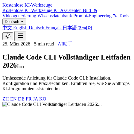
Kostenlose KI-Werkzeuge
Kostenlose KI-Werkzeuge
KI-Assistenten
Bild- &
Videogenerierung
Wissensdatenbank
Prompt-Engineering
🔧 Tools
Deutsch
中文
English
Deutsch
Français
日本語
한국어
25. März 2026
·
5 min read
·
AI助手
Claude Code CLI Vollständiger Leitfaden
2026:...
Umfassende Anleitung für Claude Code CLI: Installation,
Konfiguration und Praxistechniken. Erfahren Sie, wie Sie Anthrops
KI-Programmierassistenten im...
ZH
EN
DE
FR
JA
KO