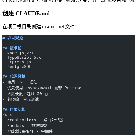
CLAUDE.md 是 Claude Code 的核心功能，让你定义项目规
创建 CLAUDE.md
在项目根目录创建
文件：
CLAUDE.md
# 项目规范
## 技术栈
-
 Node.js 22+
-
 TypeScript 5.x
-
 Express.js
-
 PostgreSQL
## 代码风格
-
 使用 ES6+ 语法
-
 优先使用 async/await 而非 Promise
-
 函数长度不超过 50 行
-
 必须编写单元测试
## 目录结构
/src
  /controllers - 路由处理器
  /models - 数据模型
  /middleware - 中间件