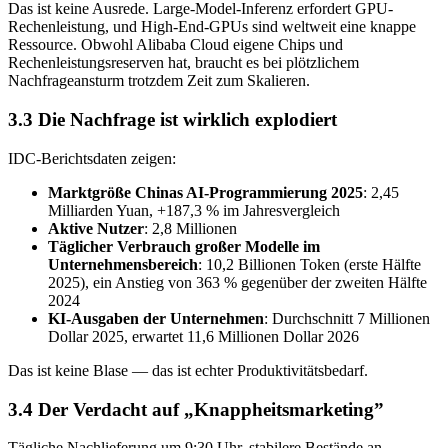
Das ist keine Ausrede. Large-Model-Inferenz erfordert GPU-
Rechenleistung, und High-End-GPUs sind weltweit eine knappe
Ressource. Obwohl Alibaba Cloud eigene Chips und
Rechenleistungsreserven hat, braucht es bei plötzlichem
Nachfrageansturm trotzdem Zeit zum Skalieren.
3.3 Die Nachfrage ist wirklich explodiert
IDC-Berichtsdaten zeigen:
Marktgröße Chinas AI-Programmierung 2025
: 2,45
Milliarden Yuan, +187,3 % im Jahresvergleich
Aktive Nutzer
: 2,8 Millionen
Täglicher Verbrauch großer Modelle im
Unternehmensbereich
: 10,2 Billionen Token (erste Hälfte
2025), ein Anstieg von 363 % gegenüber der zweiten Hälfte
2024
KI-Ausgaben der Unternehmen
: Durchschnitt 7 Millionen
Dollar 2025, erwartet 11,6 Millionen Dollar 2026
Das ist keine Blase — das ist echter Produktivitätsbedarf.
3.4 Der Verdacht auf „Knappheitsmarketing”
Tägliche Nachlieferung um 9:30 Uhr, stabilere Bestände an