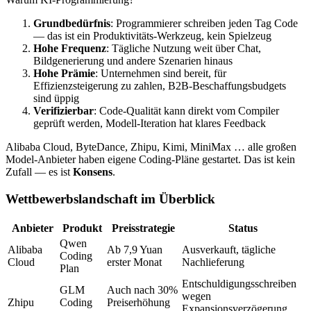
Grundbedürfnis
: Programmierer schreiben jeden Tag Code
— das ist ein Produktivitäts-Werkzeug, kein Spielzeug
Hohe Frequenz
: Tägliche Nutzung weit über Chat,
Bildgenerierung und andere Szenarien hinaus
Hohe Prämie
: Unternehmen sind bereit, für
Effizienzsteigerung zu zahlen, B2B-Beschaffungsbudgets
sind üppig
Verifizierbar
: Code-Qualität kann direkt vom Compiler
geprüft werden, Modell-Iteration hat klares Feedback
Alibaba Cloud, ByteDance, Zhipu, Kimi, MiniMax … alle großen
Model-Anbieter haben eigene Coding-Pläne gestartet. Das ist kein
Zufall — es ist
Konsens
.
Wettbewerbslandschaft im Überblick
Anbieter
Produkt
Preisstrategie
Status
Qwen
Alibaba
Ab 7,9 Yuan
Ausverkauft, tägliche
Coding
Cloud
erster Monat
Nachlieferung
Plan
Entschuldigungsschreiben
GLM
Auch nach 30%
wegen
Zhipu
Coding
Preiserhöhung
Expansionsverzögerung