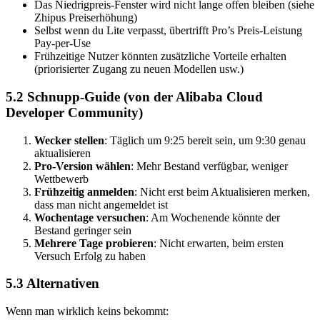
Das Niedrigpreis-Fenster wird nicht lange offen bleiben (siehe
Zhipus Preiserhöhung)
Selbst wenn du Lite verpasst, übertrifft Pro’s Preis-Leistung
Pay-per-Use
Frühzeitige Nutzer könnten zusätzliche Vorteile erhalten
(priorisierter Zugang zu neuen Modellen usw.)
5.2 Schnupp-Guide (von der Alibaba Cloud
Developer Community)
Wecker stellen
: Täglich um 9:25 bereit sein, um 9:30 genau
aktualisieren
Pro-Version wählen
: Mehr Bestand verfügbar, weniger
Wettbewerb
Frühzeitig anmelden
: Nicht erst beim Aktualisieren merken,
dass man nicht angemeldet ist
Wochentage versuchen
: Am Wochenende könnte der
Bestand geringer sein
Mehrere Tage probieren
: Nicht erwarten, beim ersten
Versuch Erfolg zu haben
5.3 Alternativen
Wenn man wirklich keins bekommt: