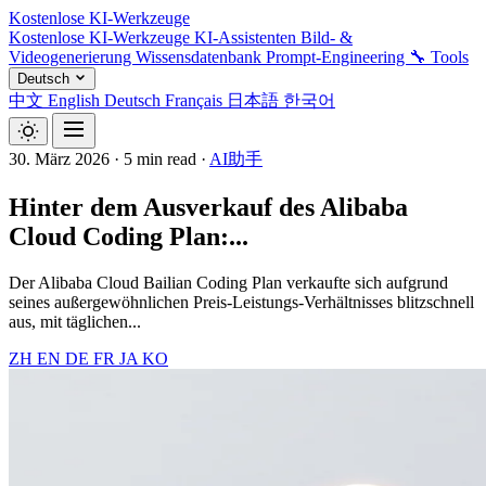
Kostenlose KI-Werkzeuge
Kostenlose KI-Werkzeuge
KI-Assistenten
Bild- &
Videogenerierung
Wissensdatenbank
Prompt-Engineering
🔧 Tools
Deutsch
中文
English
Deutsch
Français
日本語
한국어
30. März 2026
·
5 min read
·
AI助手
Hinter dem Ausverkauf des Alibaba
Cloud Coding Plan:...
Der Alibaba Cloud Bailian Coding Plan verkaufte sich aufgrund
seines außergewöhnlichen Preis-Leistungs-Verhältnisses blitzschnell
aus, mit täglichen...
ZH
EN
DE
FR
JA
KO