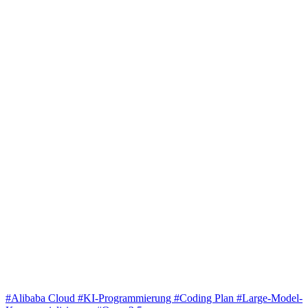
#Alibaba Cloud
#KI-Programmierung
#Coding Plan
#Large-Model-