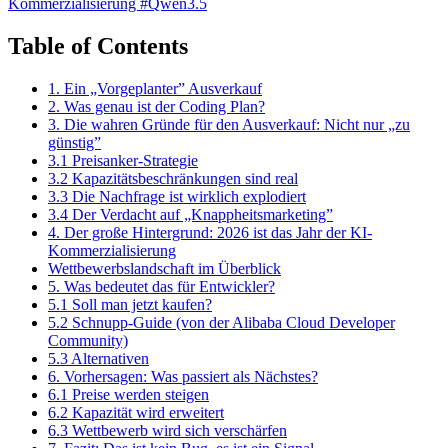
Kommerzialisierung
#Qwen3.5
Table of Contents
1. Ein „Vorgeplanter” Ausverkauf
2. Was genau ist der Coding Plan?
3. Die wahren Gründe für den Ausverkauf: Nicht nur „zu
günstig”
3.1 Preisanker-Strategie
3.2 Kapazitätsbeschränkungen sind real
3.3 Die Nachfrage ist wirklich explodiert
3.4 Der Verdacht auf „Knappheitsmarketing”
4. Der große Hintergrund: 2026 ist das Jahr der KI-
Kommerzialisierung
Wettbewerbslandschaft im Überblick
5. Was bedeutet das für Entwickler?
5.1 Soll man jetzt kaufen?
5.2 Schnupp-Guide (von der Alibaba Cloud Developer
Community)
5.3 Alternativen
6. Vorhersagen: Was passiert als Nächstes?
6.1 Preise werden steigen
6.2 Kapazität wird erweitert
6.3 Wettbewerb wird sich verschärfen