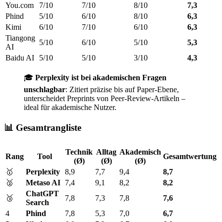
You.com
7/10
7/10
8/10
7,3
Phind
5/10
6/10
8/10
6,3
Kimi
6/10
7/10
6/10
6,3
Tiangong
5/10
6/10
5/10
5,3
AI
Baidu AI
5/10
5/10
3/10
4,3
🎓
Perplexity ist bei akademischen Fragen
unschlagbar
: Zitiert präzise bis auf Paper-Ebene,
unterscheidet Preprints von Peer-Review-Artikeln –
ideal für akademische Nutzer.
📊 Gesamtrangliste
Technik
Alltag
Akademisch
Rang
Tool
Gesamtwertung
(Ø)
(Ø)
(Ø)
🥇
Perplexity
8,9
7,7
9,4
8,7
🥈
Metaso AI
7,4
9,1
8,2
8,2
ChatGPT
🥉
7,8
7,3
7,8
7,6
Search
4
Phind
7,8
5,3
7,0
6,7