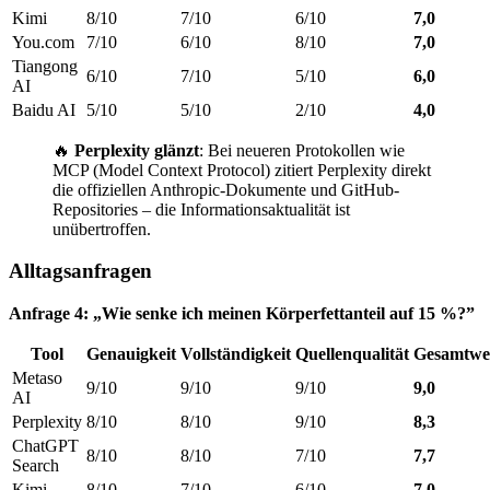
Kimi
8/10
7/10
6/10
7,0
You.com
7/10
6/10
8/10
7,0
Tiangong
6/10
7/10
5/10
6,0
AI
Baidu AI
5/10
5/10
2/10
4,0
🔥
Perplexity glänzt
: Bei neueren Protokollen wie
MCP (Model Context Protocol) zitiert Perplexity direkt
die offiziellen Anthropic-Dokumente und GitHub-
Repositories – die Informationsaktualität ist
unübertroffen.
Alltagsanfragen
Anfrage 4: „Wie senke ich meinen Körperfettanteil auf 15 %?”
Tool
Genauigkeit
Vollständigkeit
Quellenqualität
Gesamtwe
Metaso
9/10
9/10
9/10
9,0
AI
Perplexity
8/10
8/10
9/10
8,3
ChatGPT
8/10
8/10
7/10
7,7
Search
Kimi
8/10
7/10
6/10
7,0