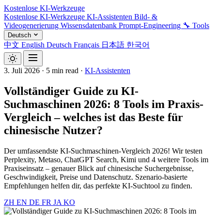
Kostenlose KI-Werkzeuge
Kostenlose KI-Werkzeuge
KI-Assistenten
Bild- &
Videogenerierung
Wissensdatenbank
Prompt-Engineering
🔧 Tools
Deutsch
中文
English
Deutsch
Français
日本語
한국어
3. Juli 2026
·
5 min read
·
KI-Assistenten
Vollständiger Guide zu KI-
Suchmaschinen 2026: 8 Tools im Praxis-
Vergleich – welches ist das Beste für
chinesische Nutzer?
Der umfassendste KI-Suchmaschinen-Vergleich 2026! Wir testen
Perplexity, Metaso, ChatGPT Search, Kimi und 4 weitere Tools im
Praxiseinsatz – genauer Blick auf chinesische Suchergebnisse,
Geschwindigkeit, Preise und Datenschutz. Szenario-basierte
Empfehlungen helfen dir, das perfekte KI-Suchtool zu finden.
ZH
EN
DE
FR
JA
KO