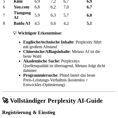
5
Kimi
6,9
7,2
6,7
6,9
6
You.com
6,8
6,2
7,0
6,7
Tiangong
7
5,9
6,3
5,7
6,0
AI
8
Baidu AI
4,5
6,6
4,2
5,1
💡
Wichtigste Erkenntnisse
:
Englische/technische Inhalte
: Perplexity führt
mit großem Abstand
Chinesische/Alltagsinhalte
: Metaso AI ist die
beste Wahl
Akademische Suche
: Perplexitys
Quellenqualität ist überragend, Metaso folgt dicht
dahinter
Programmiersuche
: Phind bietet das beste
Preis-Leistungs-Verhältnis (kostenlos +
Entwickler-Optimierung)
🚀 Vollständiger Perplexity AI-Guide
Registrierung & Einstieg