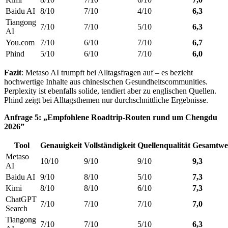
Baidu AI
8/10
7/10
4/10
6,3
Tiangong
7/10
7/10
5/10
6,3
AI
You.com
7/10
6/10
7/10
6,7
Phind
5/10
6/10
7/10
6,0
Fazit
: Metaso AI trumpft bei Alltagsfragen auf – es bezieht
hochwertige Inhalte aus chinesischen Gesundheitscommunities.
Perplexity ist ebenfalls solide, tendiert aber zu englischen Quellen.
Phind zeigt bei Alltagsthemen nur durchschnittliche Ergebnisse.
Anfrage 5: „Empfohlene Roadtrip-Routen rund um Chengdu
2026”
Tool
Genauigkeit
Vollständigkeit
Quellenqualität
Gesamtwe
Metaso
10/10
9/10
9/10
9,3
AI
Baidu AI
9/10
8/10
5/10
7,3
Kimi
8/10
8/10
6/10
7,3
ChatGPT
7/10
7/10
7/10
7,0
Search
Tiangong
7/10
7/10
5/10
6,3