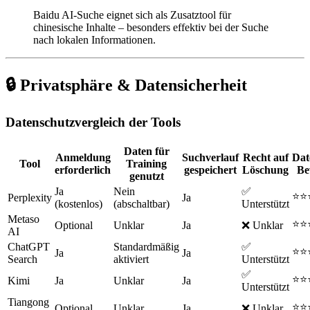
Baidu AI-Suche eignet sich als Zusatztool für
chinesische Inhalte – besonders effektiv bei der Suche
nach lokalen Informationen.
🔒 Privatsphäre & Datensicherheit
Datenschutzvergleich der Tools
Daten für
Anmeldung
Suchverlauf
Recht auf
Dat
Tool
Training
erforderlich
gespeichert
Löschung
Be
genutzt
Ja
Nein
✅
⭐⭐
Perplexity
Ja
(kostenlos)
(abschaltbar)
Unterstützt
Metaso
⭐⭐
Optional
Unklar
Ja
❌ Unklar
AI
ChatGPT
Standardmäßig
✅
⭐⭐
Ja
Ja
Search
aktiviert
Unterstützt
✅
⭐⭐
Kimi
Ja
Unklar
Ja
Unterstützt
Tiangong
⭐⭐
Optional
Unklar
Ja
❌ Unklar