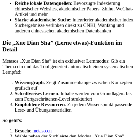
Reiche lokale Datenquellen
: Bevorzugte Indexierung
chinesischer Websites, akademischer Papers, Zhihu, WeChat-
Artikel und mehr
Starke akademische Suche
: Integrierter akademischer Index,
Suchergebnisse verlinken direkt zu CNKI, Wanfang und
anderen chinesischen akademischen Datenbanken
Die „Xue Dian Sha” (Lerne etwas)-Funktion im
Detail
Metasos „Xue Dian Sha” ist ein exklusiver Lernmodus: Gib ein
Thema ein und das Tool generiert automatisch einen systematischen
Lernpfad:
Wissensgraph
: Zeigt Zusammenhänge zwischen Konzepten
grafisch auf
Schrittweises Lernen
: Inhalte werden vom Grundlagen- bis
zum Fortgeschrittenen-Level strukturiert
Empfohlene Ressourcen
: Zu jedem Wissenspunkt passende
Lese- und Übungsmaterialien
So geht’s
:
Besuche
metaso.cn
Wähle neben der Suchleiste den Modus „Xue Dian Sha”