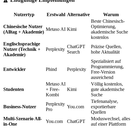
Nutzertyp
Erstwahl
Alternative
Warum
Beste Chinesisch-
Chinesische Nutzer
Optimierung,
Metaso AI
Kimi
(Alltag + Akademie)
akademische Suche
kostenlos
Englischsprachige
ChatGPT
Präzise Quellen,
Nutzer (Technik +
Perplexity
Search
hohe Aktualität
Akademie)
Spezialisiert auf
Programmierung,
Entwickler
Phind
Perplexity
Free-Version
ausreichend
Metaso AI
Völlig kostenlos,
Studenten
+ Free-
Kimi
gute akademische
Kombi
Suche
Tiefenanalyse,
Perplexity
Business-Nutzer
You.com
exportierbare
Pro
Quellen
Multi-Szenario All-
Moduswechsel, alles
You.com
ChatGPT
in-One
auf einer Plattform