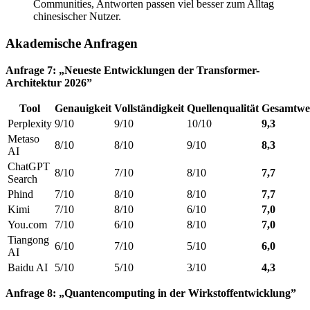
Communities, Antworten passen viel besser zum Alltag
chinesischer Nutzer.
Akademische Anfragen
Anfrage 7: „Neueste Entwicklungen der Transformer-
Architektur 2026”
Tool
Genauigkeit
Vollständigkeit
Quellenqualität
Gesamtwe
Perplexity
9/10
9/10
10/10
9,3
Metaso
8/10
8/10
9/10
8,3
AI
ChatGPT
8/10
7/10
8/10
7,7
Search
Phind
7/10
8/10
8/10
7,7
Kimi
7/10
8/10
6/10
7,0
You.com
7/10
6/10
8/10
7,0
Tiangong
6/10
7/10
5/10
6,0
AI
Baidu AI
5/10
5/10
3/10
4,3
Anfrage 8: „Quantencomputing in der Wirkstoffentwicklung”