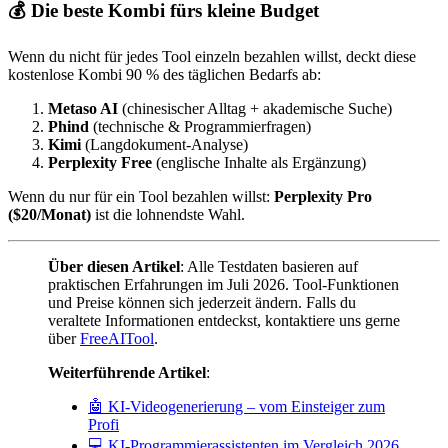
💰 Die beste Kombi fürs kleine Budget
Wenn du nicht für jedes Tool einzeln bezahlen willst, deckt diese
kostenlose Kombi 90 % des täglichen Bedarfs ab:
Metaso AI
(chinesischer Alltag + akademische Suche)
Phind
(technische & Programmierfragen)
Kimi
(Langdokument-Analyse)
Perplexity Free
(englische Inhalte als Ergänzung)
Wenn du nur für ein Tool bezahlen willst:
Perplexity Pro
($20/Monat)
ist die lohnendste Wahl.
Über diesen Artikel
: Alle Testdaten basieren auf
praktischen Erfahrungen im Juli 2026. Tool-Funktionen
und Preise können sich jederzeit ändern. Falls du
veraltete Informationen entdeckst, kontaktiere uns gerne
über
FreeAITool
.
Weiterführende Artikel
:
🤖 KI-Videogenerierung – vom Einsteiger zum
Profi
💻 KI-Programmierassistenten im Vergleich 2026