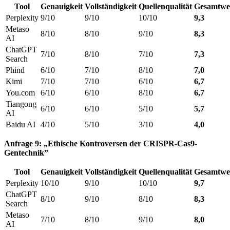
Tool
Genauigkeit
Vollständigkeit
Quellenqualität
Gesamtwe
Perplexity
9/10
9/10
10/10
9,3
Metaso
8/10
8/10
9/10
8,3
AI
ChatGPT
7/10
8/10
7/10
7,3
Search
Phind
6/10
7/10
8/10
7,0
Kimi
7/10
7/10
6/10
6,7
You.com
6/10
6/10
8/10
6,7
Tiangong
6/10
6/10
5/10
5,7
AI
Baidu AI
4/10
5/10
3/10
4,0
Anfrage 9: „Ethische Kontroversen der CRISPR-Cas9-
Gentechnik”
Tool
Genauigkeit
Vollständigkeit
Quellenqualität
Gesamtwe
Perplexity
10/10
9/10
10/10
9,7
ChatGPT
8/10
9/10
8/10
8,3
Search
Metaso
7/10
8/10
9/10
8,0
AI