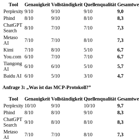
Tool
Genauigkeit
Vollständigkeit
Quellenqualität
Gesamtwe
Perplexity
9/10
9/10
9/10
9,0
Phind
8/10
9/10
8/10
8,3
ChatGPT
8/10
7/10
7/10
7,3
Search
Metaso
7/10
7/10
8/10
7,3
AI
Kimi
7/10
8/10
5/10
6,7
You.com
6/10
7/10
7/10
6,7
Tiangong
6/10
6/10
5/10
5,7
AI
Baidu AI
6/10
5/10
3/10
4,7
Anfrage 3: „Was ist das MCP-Protokoll?”
Tool
Genauigkeit
Vollständigkeit
Quellenqualität
Gesamtwe
Perplexity
10/10
9/10
10/10
9,7
Phind
8/10
8/10
9/10
8,3
ChatGPT
9/10
8/10
8/10
8,3
Search
Metaso
7/10
7/10
8/10
7,3
AI