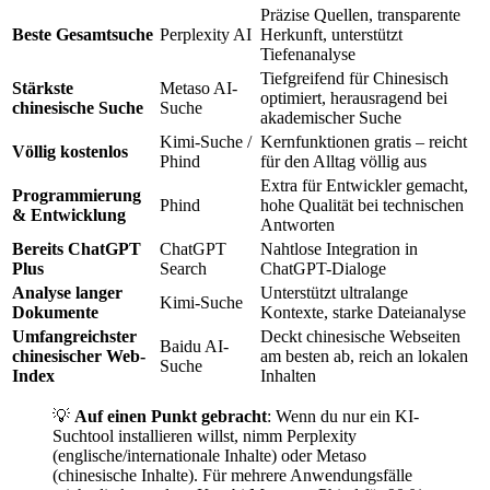
Präzise Quellen, transparente
Beste Gesamtsuche
Perplexity AI
Herkunft, unterstützt
Tiefenanalyse
Tiefgreifend für Chinesisch
Stärkste
Metaso AI-
optimiert, herausragend bei
chinesische Suche
Suche
akademischer Suche
Kimi-Suche /
Kernfunktionen gratis – reicht
Völlig kostenlos
Phind
für den Alltag völlig aus
Extra für Entwickler gemacht,
Programmierung
Phind
hohe Qualität bei technischen
& Entwicklung
Antworten
Bereits ChatGPT
ChatGPT
Nahtlose Integration in
Plus
Search
ChatGPT-Dialoge
Analyse langer
Unterstützt ultralange
Kimi-Suche
Dokumente
Kontexte, starke Dateianalyse
Umfangreichster
Deckt chinesische Webseiten
Baidu AI-
chinesischer Web-
am besten ab, reich an lokalen
Suche
Index
Inhalten
💡
Auf einen Punkt gebracht
: Wenn du nur ein KI-
Suchtool installieren willst, nimm Perplexity
(englische/internationale Inhalte) oder Metaso
(chinesische Inhalte). Für mehrere Anwendungsfälle