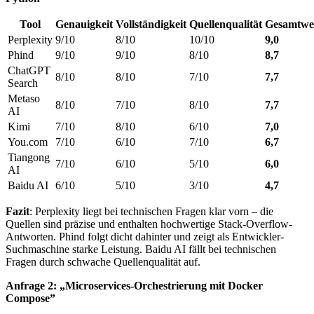
Tool
Genauigkeit
Vollständigkeit
Quellenqualität
Gesamtwe
Perplexity
9/10
8/10
10/10
9,0
Phind
9/10
9/10
8/10
8,7
ChatGPT
8/10
8/10
7/10
7,7
Search
Metaso
8/10
7/10
8/10
7,7
AI
Kimi
7/10
8/10
6/10
7,0
You.com
7/10
6/10
7/10
6,7
Tiangong
7/10
6/10
5/10
6,0
AI
Baidu AI
6/10
5/10
3/10
4,7
Fazit
: Perplexity liegt bei technischen Fragen klar vorn – die
Quellen sind präzise und enthalten hochwertige Stack-Overflow-
Antworten. Phind folgt dicht dahinter und zeigt als Entwickler-
Suchmaschine starke Leistung. Baidu AI fällt bei technischen
Fragen durch schwache Quellenqualität auf.
Anfrage 2: „Microservices-Orchestrierung mit Docker
Compose”