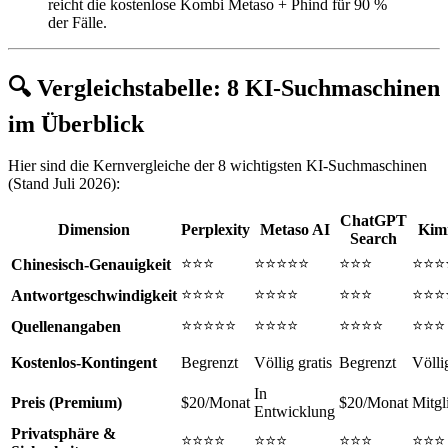
reicht die kostenlose Kombi Metaso + Phind für 90 %
der Fälle.
🔍 Vergleichstabelle: 8 KI-Suchmaschinen
im Überblick
Hier sind die Kernvergleiche der 8 wichtigsten KI-Suchmaschinen
(Stand Juli 2026):
ChatGPT
Dimension
Perplexity
Metaso AI
Kim
Search
⭐⭐⭐
⭐⭐⭐⭐⭐
⭐⭐⭐
⭐⭐⭐
Chinesisch-Genauigkeit
⭐⭐⭐⭐
⭐⭐⭐⭐
⭐⭐⭐
⭐⭐⭐
Antwortgeschwindigkeit
⭐⭐⭐⭐⭐
⭐⭐⭐⭐
⭐⭐⭐⭐
⭐⭐⭐
Quellenangaben
Kostenlos-Kontingent
Begrenzt
Völlig gratis
Begrenzt
Völlig
In
Preis (Premium)
$20/Monat
$20/Monat
Mitgl
Entwicklung
Privatsphäre &
⭐⭐⭐⭐
⭐⭐⭐
⭐⭐⭐
⭐⭐⭐