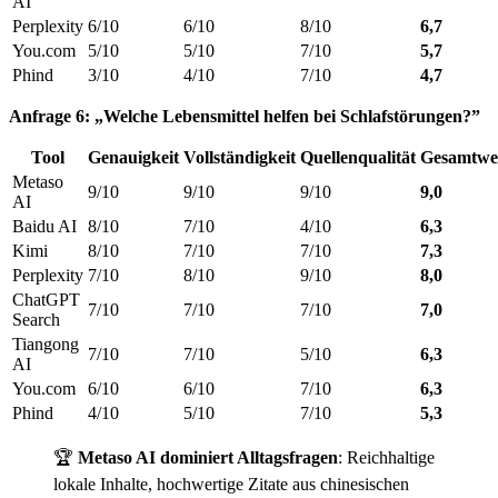
AI
Perplexity
6/10
6/10
8/10
6,7
You.com
5/10
5/10
7/10
5,7
Phind
3/10
4/10
7/10
4,7
Anfrage 6: „Welche Lebensmittel helfen bei Schlafstörungen?”
Tool
Genauigkeit
Vollständigkeit
Quellenqualität
Gesamtwe
Metaso
9/10
9/10
9/10
9,0
AI
Baidu AI
8/10
7/10
4/10
6,3
Kimi
8/10
7/10
7/10
7,3
Perplexity
7/10
8/10
9/10
8,0
ChatGPT
7/10
7/10
7/10
7,0
Search
Tiangong
7/10
7/10
5/10
6,3
AI
You.com
6/10
6/10
7/10
6,3
Phind
4/10
5/10
7/10
5,3
🏆
Metaso AI dominiert Alltagsfragen
: Reichhaltige
lokale Inhalte, hochwertige Zitate aus chinesischen