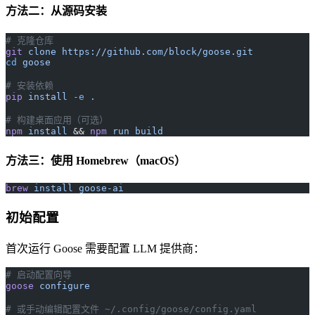
方法二：从源码安装
# 克隆仓库
git
 clone
 https://github.com/block/goose.git
cd
 goose
# 安装依赖
pip
 install
 -e
 .
# 构建桌面应用（可选）
npm
 install
 && 
npm
 run
 build
方法三：使用 Homebrew（macOS）
brew
 install
 goose-ai
初始配置
首次运行 Goose 需要配置 LLM 提供商：
# 启动配置向导
goose
 configure
# 或手动编辑配置文件 ~/.config/goose/config.yaml