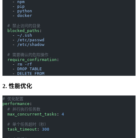
    - 
npm
    - 
pip
    - 
python
    - 
docker
  # 禁止访问的目录
  blocked_paths
:
    - 
~/.ssh
    - 
/etc/passwd
    - 
/etc/shadow
  # 需要确认的危险操作
  require_confirmation
:
    - 
rm -rf
    - 
DROP TABLE
    - 
DELETE FROM
2. 性能优化
# 优化配置
performance
:
  # 并行执行任务数
  max_concurrent_tasks
: 
4
  # 单个任务超时（秒）
  task_timeout
: 
300