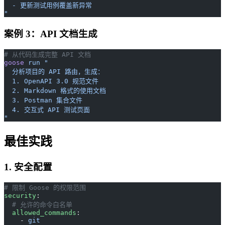
  - 更新测试用例覆盖新异常
"
案例 3：API 文档生成
# 从代码生成完整 API 文档
goose
 run
 "
  分析项目的 API 路由，生成：
  1. OpenAPI 3.0 规范文件
  2. Markdown 格式的使用文档
  3. Postman 集合文件
  4. 交互式 API 测试页面
"
最佳实践
1. 安全配置
# 限制 Goose 的权限范围
security
:
  # 允许的命令白名单
  allowed_commands
:
    - 
git