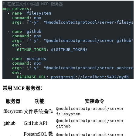
# 在配置文件中添加 MCP 服务器
mcp_servers
:
  - 
name
: 
filesystem
    command
: 
npx
    args
: [
"-y"
, 
"@modelcontextprotocol/server-filesyst
  - 
name
: 
github
    command
: 
npx
    args
: [
"-y"
, 
"@modelcontextprotocol/server-github"
]
    env
:
      GITHUB_TOKEN
: 
${GITHUB_TOKEN}
  - 
name
: 
postgres
    command
: 
npx
    args
: [
"-y"
, 
"@modelcontextprotocol/server-postgres
    env
:
      DATABASE_URL
: 
postgresql://localhost:5432/mydb
常用 MCP 服务器：
服务器
功能
安装命令
@modelcontextprotocol/server-
filesystem
文件系统操作
filesystem
@modelcontextprotocol/server-
github
GitHub API
github
PostgreSQL 数
@modelcontextprotocol/server-