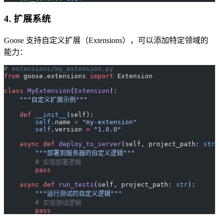
4. 扩展系统
Goose 支持自定义扩展（Extensions），可以添加特定领域的
能力：
# extensions/my_extension.py
from
 goose.extensions 
import
 Extension
class
 MyExtension
(
Extension
):
    """自定义扩展示例"""
    def
 __init__
(self):
        self
.name 
=
 "my-extension"
        self
.version 
=
 "1.0.0"
    async
 def
 deploy_to_server
(self, project_path: 
str
)
        """部署到服务器的自定义逻辑"""
        # 实现部署逻辑
        pass
    async
 def
 run_tests
(self, project_path: 
str
):
        """运行测试的自定义逻辑"""
        # 实现测试逻辑
        pass