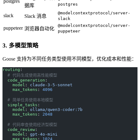
postgres
postgres
据库
@modelcontextprotocol/server-
slack
Slack 消息
slack
@modelcontextprotocol/server-
puppeteer
浏览器自动化
puppeteer
3. 多模型策略
Goose 支持为不同任务类型使用不同模型，优化成本和性能：
routing
:
  # 代码生成使用高性能模型
  code_generation
:
    model
: 
claude-3-5-sonnet
    max_tokens
: 
4096
  # 简单任务使用本地模型
  simple_tasks
:
    model
: 
ollama/qwen3-coder:7b
    max_tokens
: 
2048
  # 代码审查使用经济型模型
  code_review
:
    model
: 
gpt-4o-mini
    max_tokens
: 
1024