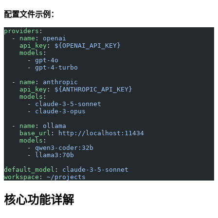
配置文件示例：
providers
:
  - 
name
: 
openai
    api_key
: 
${OPENAI_API_KEY}
    models
:
      - 
gpt-4o
      - 
gpt-4-turbo
  - 
name
: 
anthropic
    api_key
: 
${ANTHROPIC_API_KEY}
    models
:
      - 
claude-3-5-sonnet
      - 
claude-3-opus
  - 
name
: 
ollama
    base_url
: 
http://localhost:11434
    models
:
      - 
qwen3-coder:32b
      - 
llama3:70b
default_model
: 
claude-3-5-sonnet
workspace
: 
~/projects
核心功能详解