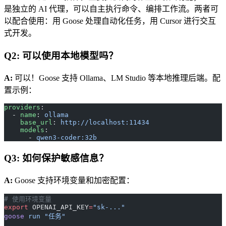
是独立的 AI 代理，可以自主执行命令、编排工作流。两者可
以配合使用：用 Goose 处理自动化任务，用 Cursor 进行交互
式开发。
Q2: 可以使用本地模型吗？
A:
可以！Goose 支持 Ollama、LM Studio 等本地推理后端。配
置示例：
providers
:
  - 
name
: 
ollama
    base_url
: 
http://localhost:11434
    models
:
      - 
qwen3-coder:32b
Q3: 如何保护敏感信息？
A:
Goose 支持环境变量和加密配置：
# 使用环境变量
export
 OPENAI_API_KEY
=
"sk-..."
goose
 run
 "任务"