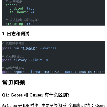
  # 启用缓存
  cache
:
    enabled
: 
true
    ttl_hours
: 
24
  # 流式输出（减少内存）
  streaming
: 
true
3. 日志和调试
# 启用详细日志
goose
 run
 "任务描述"
 --verbose
# 查看执行历史
goose
 history
 --limit
 10
# 导出会话报告
goose
 report
 --format
 markdown
 --output
 session-report.
常见问题
Q1: Goose 和 Cursor 有什么区别？
A:
Cursor 是 IDE 插件，主要提供代码补全和聊天功能；Goose