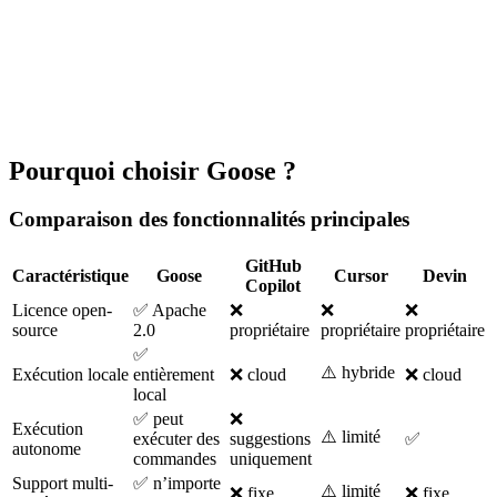
Pourquoi choisir Goose ?
Comparaison des fonctionnalités principales
GitHub
Caractéristique
Goose
Cursor
Devin
Copilot
Licence open-
✅ Apache
❌
❌
❌
source
2.0
propriétaire
propriétaire
propriétaire
✅
⚠️ hybride
Exécution locale
entièrement
❌ cloud
❌ cloud
local
✅ peut
❌
Exécution
⚠️ limité
exécuter des
suggestions
✅
autonome
commandes
uniquement
Support multi-
✅ n’importe
⚠️ limité
❌ fixe
❌ fixe