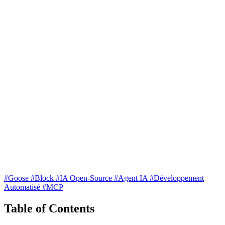
#Goose
#Block
#IA Open-Source
#Agent IA
#Développement
Automatisé
#MCP
Table of Contents