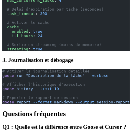
  max_concurrent_tasks
: 
4
  # Délai d'expiration par tâche (secondes)
  task_timeout
: 
300
  # Activer le cache
  cache
:
    enabled
: 
true
    ttl_hours
: 
24
  # Sortie en streaming (moins de mémoire)
  streaming
: 
true
3. Journalisation et débogage
# Activer la journalisation détaillée
goose
 run
 "Description de la tâche"
 --verbose
# Afficher l'historique d'exécution
goose
 history
 --limit
 10
# Exporter le rapport de session
goose
 report
 --format
 markdown
 --output
 session-report.
Questions fréquentes
Q1 : Quelle est la différence entre Goose et Cursor ?