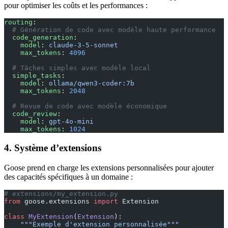
pour optimiser les coûts et les performances :
routing
:
  # Génération de code avec modèle haute performance
  code_generation
:
    model
: 
claude-3-5-sonnet
    max_tokens
: 
4096
  # Tâches simples avec modèle local
  simple_tasks
:
    model
: 
ollama/qwen3-coder:7b
    max_tokens
: 
2048
  # Revue de code avec modèle économique
  code_review
:
    model
: 
gpt-4o-mini
    max_tokens
: 
1024
4. Système d’extensions
Goose prend en charge les extensions personnalisées pour ajouter
des capacités spécifiques à un domaine :
# extensions/my_extension.py
from
 goose.extensions 
import
 Extension
class
 MyExtension
(
Extension
):
    """Exemple d'extension personnalisée"""