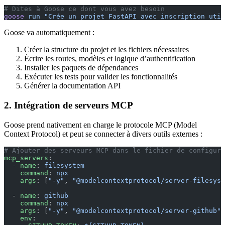
# Dites à Goose ce dont vous avez besoin
goose
 run
 "Crée un projet FastAPI avec inscription util
Goose va automatiquement :
Créer la structure du projet et les fichiers nécessaires
Écrire les routes, modèles et logique d’authentification
Installer les paquets de dépendances
Exécuter les tests pour valider les fonctionnalités
Générer la documentation API
2. Intégration de serveurs MCP
Goose prend nativement en charge le protocole MCP (Model
Context Protocol) et peut se connecter à divers outils externes :
# Ajouter des serveurs MCP dans le fichier de configura
mcp_servers
:
  - 
name
: 
filesystem
    command
: 
npx
    args
: [
"-y"
, 
"@modelcontextprotocol/server-filesyst
  - 
name
: 
github
    command
: 
npx
    args
: [
"-y"
, 
"@modelcontextprotocol/server-github"
]
    env
: