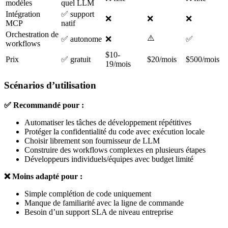
modèles
quel LLM
Intégration
✅ support
❌
❌
❌
MCP
natif
Orchestration de
⚠️
✅ autonome
❌
✅
workflows
$10-
Prix
✅ gratuit
$20/mois
$500/mois
19/mois
Scénarios d’utilisation
✅ Recommandé pour :
Automatiser les tâches de développement répétitives
Protéger la confidentialité du code avec exécution locale
Choisir librement son fournisseur de LLM
Construire des workflows complexes en plusieurs étapes
Développeurs individuels/équipes avec budget limité
❌ Moins adapté pour :
Simple complétion de code uniquement
Manque de familiarité avec la ligne de commande
Besoin d’un support SLA de niveau entreprise