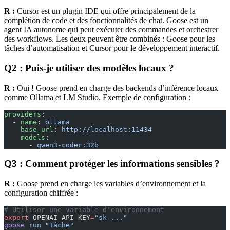
R :
Cursor est un plugin IDE qui offre principalement de la
complétion de code et des fonctionnalités de chat. Goose est un
agent IA autonome qui peut exécuter des commandes et orchestrer
des workflows. Les deux peuvent être combinés : Goose pour les
tâches d’automatisation et Cursor pour le développement interactif.
Q2 : Puis-je utiliser des modèles locaux ?
R :
Oui ! Goose prend en charge des backends d’inférence locaux
comme Ollama et LM Studio. Exemple de configuration :
providers
:
  - 
name
: 
ollama
    base_url
: 
http://localhost:11434
    models
:
      - 
qwen3-coder:32b
Q3 : Comment protéger les informations sensibles ?
R :
Goose prend en charge les variables d’environnement et la
configuration chiffrée :
# Utiliser une variable d'environnement
export
 OPENAI_API_KEY
=
"sk-..."
goose
 run
 "Tâche"