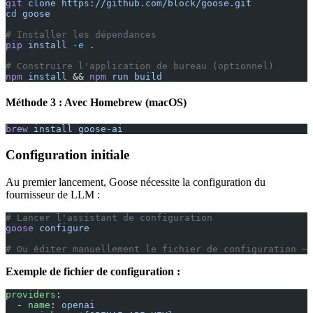
git
 clone
 https://github.com/block/goose.git
cd
 goose
# Installer les dépendances
pip
 install
 -e
 .
# Construire l'application de bureau (optionnel)
npm
 install
 && 
npm
 run
 build
Méthode 3 : Avec Homebrew (macOS)
brew
 install
 goose-ai
Configuration initiale
Au premier lancement, Goose nécessite la configuration du
fournisseur de LLM :
# Lancer l'assistant de configuration
goose
 configure
# Ou éditer manuellement le fichier de configuration ~/
Exemple de fichier de configuration :
providers
:
  - 
name
: 
openai