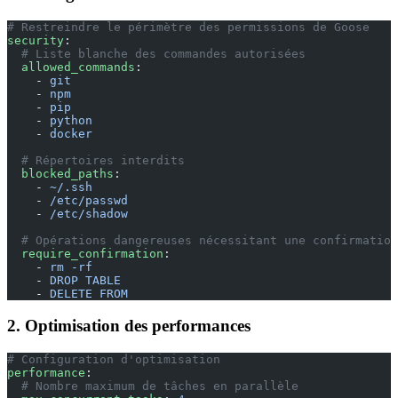
# Restreindre le périmètre des permissions de Goose
security
:
  # Liste blanche des commandes autorisées
  allowed_commands
:
    - 
git
    - 
npm
    - 
pip
    - 
python
    - 
docker
  # Répertoires interdits
  blocked_paths
:
    - 
~/.ssh
    - 
/etc/passwd
    - 
/etc/shadow
  # Opérations dangereuses nécessitant une confirmation
  require_confirmation
:
    - 
rm -rf
    - 
DROP TABLE
    - 
DELETE FROM
2. Optimisation des performances
# Configuration d'optimisation
performance
:
  # Nombre maximum de tâches en parallèle