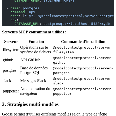
      GITHUB_TOKEN
: 
${GITHUB_TOKEN}
  - 
name
: 
postgres
    command
: 
npx
    args
: [
"-y"
, 
"@modelcontextprotocol/server-postgres
    env
:
      DATABASE_URL
: 
postgresql://localhost:5432/mydb
Serveurs MCP couramment utilisés :
Serveur
Fonction
Commande d’installation
Opérations sur le
@modelcontextprotocol/server-
filesystem
système de fichiers
filesystem
@modelcontextprotocol/server-
github
API GitHub
github
Base de données
@modelcontextprotocol/server-
postgres
PostgreSQL
postgres
@modelcontextprotocol/server-
slack
Messages Slack
slack
Automatisation du
@modelcontextprotocol/server-
puppeteer
navigateur
puppeteer
3. Stratégies multi-modèles
Goose permet d’utiliser différents modèles selon le type de tâche