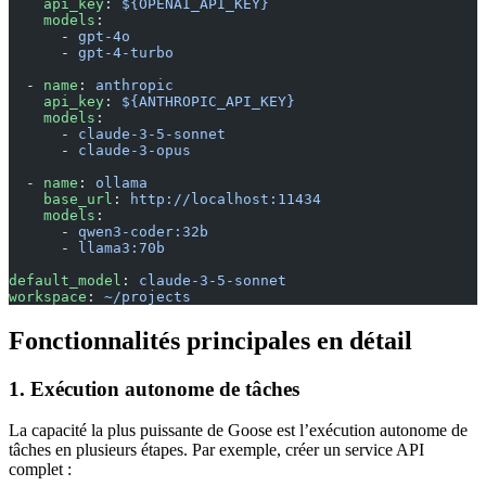
    api_key
: 
${OPENAI_API_KEY}
    models
:
      - 
gpt-4o
      - 
gpt-4-turbo
  - 
name
: 
anthropic
    api_key
: 
${ANTHROPIC_API_KEY}
    models
:
      - 
claude-3-5-sonnet
      - 
claude-3-opus
  - 
name
: 
ollama
    base_url
: 
http://localhost:11434
    models
:
      - 
qwen3-coder:32b
      - 
llama3:70b
default_model
: 
claude-3-5-sonnet
workspace
: 
~/projects
Fonctionnalités principales en détail
1. Exécution autonome de tâches
La capacité la plus puissante de Goose est l’exécution autonome de
tâches en plusieurs étapes. Par exemple, créer un service API
complet :