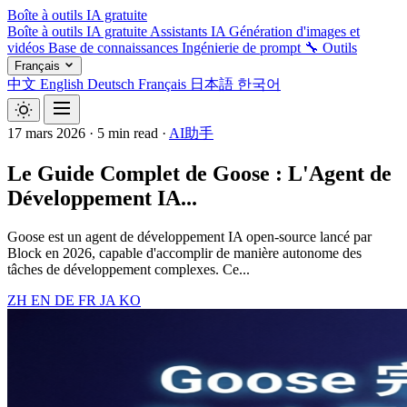
Boîte à outils IA gratuite
Boîte à outils IA gratuite
Assistants IA
Génération d'images et
vidéos
Base de connaissances
Ingénierie de prompt
🔧 Outils
Français
中文
English
Deutsch
Français
日本語
한국어
17 mars 2026
·
5 min read
·
AI助手
Le Guide Complet de Goose : L'Agent de
Développement IA...
Goose est un agent de développement IA open-source lancé par
Block en 2026, capable d'accomplir de manière autonome des
tâches de développement complexes. Ce...
ZH
EN
DE
FR
JA
KO