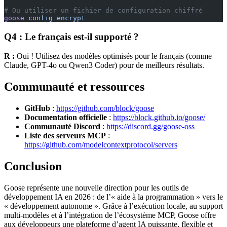
# Ou utiliser un fichier de configuration chiffré
goose
 config
 encrypt
Q4 : Le français est-il supporté ?
R :
Oui ! Utilisez des modèles optimisés pour le français (comme
Claude, GPT-4o ou Qwen3 Coder) pour de meilleurs résultats.
Communauté et ressources
GitHub
:
https://github.com/block/goose
Documentation officielle
:
https://block.github.io/goose/
Communauté Discord
:
https://discord.gg/goose-oss
Liste des serveurs MCP
:
https://github.com/modelcontextprotocol/servers
Conclusion
Goose représente une nouvelle direction pour les outils de
développement IA en 2026 : de l’« aide à la programmation » vers le
« développement autonome ». Grâce à l’exécution locale, au support
multi-modèles et à l’intégration de l’écosystème MCP, Goose offre
aux développeurs une plateforme d’agent IA puissante, flexible et