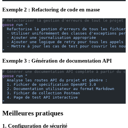
Exemple 2 : Refactoring de code en masse
# Refactoriser la gestion d'erreurs de tout le projet
goose
 run
 "
  Refactorise la gestion d'erreurs de tous les fichiers
  - Utiliser uniformément des classes d'exceptions pers
  - Ajouter une journalisation appropriée
  - Ajouter une logique de retry pour tous les appels A
  - Mettre à jour les cas de test pour couvrir les nouv
"
Exemple 3 : Génération de documentation API
# Générer une documentation API complète à partir du co
goose
 run
 "
  Analyse les routes API du projet et génère :
  1. Fichier de spécification OpenAPI 3.0
  2. Documentation utilisateur au format Markdown
  3. Fichier de collection Postman
  4. Page de test API interactive
"
Meilleures pratiques
1. Configuration de sécurité