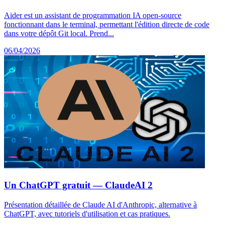
Aider est un assistant de programmation IA open-source
fonctionnant dans le terminal, permettant l'édition directe de code
dans votre dépôt Git local. Prend...
06/04/2026
Un ChatGPT gratuit — ClaudeAI 2
Présentation détaillée de Claude AI d'Anthropic, alternative à
ChatGPT, avec tutoriels d'utilisation et cas pratiques.