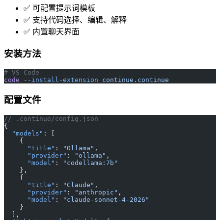
✅ 可配置提示词模板
✅ 支持代码选择、编辑、解释
✅ 内置聊天界面
安装方法
# VS Code
code
 --install-extension
 continue.continue
配置文件
// .continue/config.json
{
  "models"
: [
    {
      "title"
: 
"Ollama"
,
      "provider"
: 
"ollama"
,
      "model"
: 
"codellama:7b"
    },
    {
      "title"
: 
"Claude"
,
      "provider"
: 
"anthropic"
,
      "model"
: 
"claude-sonnet-4-2026"
    }
  ],