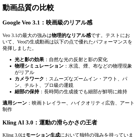
動画品質の比較
Google Veo 3.1：映画級のリアル感
Veo 3.1の最大の強みは
物理的なリアル感
です。テストにお
いて、Veoの生成動画は以下の点で優れたパフォーマンスを
発揮しました。
光と影の効果
：自然な光の反射と影の変化
物理シミュレーション
：水流、煙、布などの物理現象
がリアル
カメラワーク
：スムーズなズームイン・アウト、パ
ン、チルト、プロ級の運鏡
細部の保持
：長時間の生成後でも細部が鮮明に維持
適用シーン
：映画トレイラー、ハイクオリティ広告、アート
制作
Kling AI 3.0：運動の滑らかさの王者
Kling 3.0は
モーション生成
において独特の強みを持っていま