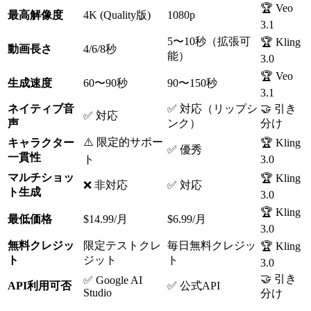
🏆 Veo
最高解像度
4K (Quality版)
1080p
3.1
5〜10秒（拡張可
🏆 Kling
動画長さ
4/6/8秒
能）
3.0
🏆 Veo
生成速度
60〜90秒
90〜150秒
3.1
ネイティブ音
✅ 対応（リップシ
🤝 引き
✅ 対応
声
ンク）
分け
⚠️ 限定的サポー
キャラクター
🏆 Kling
✅ 優秀
一貫性
ト
3.0
マルチショッ
🏆 Kling
❌ 非対応
✅ 対応
ト生成
3.0
🏆 Kling
最低価格
$14.99/月
$6.99/月
3.0
無料クレジッ
限定テストクレ
毎日無料クレジッ
🏆 Kling
ト
ジット
ト
3.0
🤝 引き
✅ Google AI
API利用可否
✅ 公式API
Studio
分け