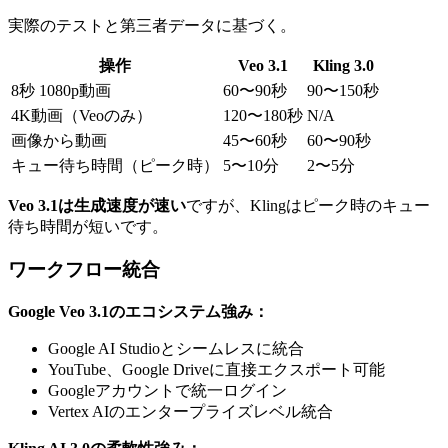
実際のテストと第三者データに基づく。
操作
Veo 3.1
Kling 3.0
8秒 1080p動画
60〜90秒
90〜150秒
4K動画（Veoのみ）
120〜180秒
N/A
画像から動画
45〜60秒
60〜90秒
キュー待ち時間（ピーク時）
5〜10分
2〜5分
Veo 3.1は生成速度が速い
ですが、Klingはピーク時のキュー
待ち時間が短いです。
ワークフロー統合
Google Veo 3.1のエコシステム強み：
Google AI Studioとシームレスに統合
YouTube、Google Driveに直接エクスポート可能
Googleアカウントで統一ログイン
Vertex AIのエンタープライズレベル統合