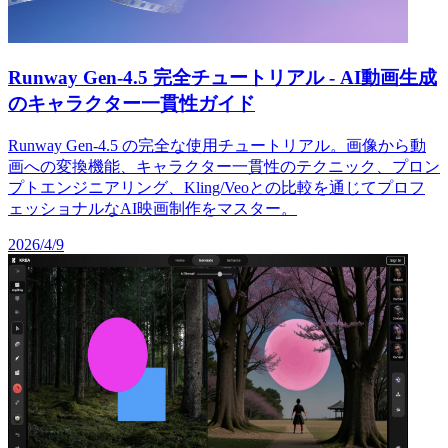
Runway Gen-4.5 完全チュートリアル - AI動画生成
のキャラクター一貫性ガイド
Runway Gen-4.5 の完全な使用チュートリアル。画像から動
画への変換機能、キャラクター一貫性のテクニック、プロン
プトエンジニアリング、Kling/Veoとの比較を通じてプロフ
ェッショナルなAI映画制作をマスター。
2026/4/9