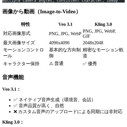
multiple camera angles, consistent character, 1080p
画像から動画（Image-to-Video）
特性
Veo 3.1
Kling 3.0
PNG, JPG, WebP,
対応画像形式
PNG, JPG, WebP
GIF
最大画像サイズ
4096x4096
2048x2048
モーションコントロ
基本的な方向制
精密なモーション軌
ール
御
道
⚠️ 普通
キャラクター保持
✅ 優秀
音声機能
Veo 3.1：
✅ ネイティブ音声生成（環境音、会話）
✅ 音声品質が高く、自然
❌ カスタム音声のアップロードによる同期には非対応
Kling 3.0：