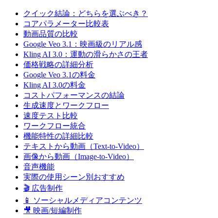
クイック結論：どちらを選ぶべき？
コアパラメーター比較表
動画品質の比較
Google Veo 3.1：映画級のリアル感
Kling AI 3.0：運動の滑らかさの王者
価格戦略の詳細分析
Google Veo 3.1の料金
Kling AI 3.0の料金
コストパフォーマンスの結論
生成速度とワークフロー
速度テスト比較
ワークフロー統合
機能特性の詳細比較
テキストから動画（Text-to-Video）
画像から動画（Image-to-Video）
音声機能
実際の使用シーン別おすすめ
🎬 広告制作
📱 ソーシャルメディアコンテンツ
🎥 映画/短編制作