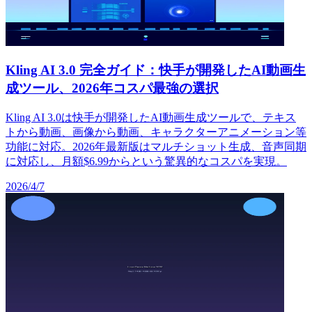
Kling AI 3.0 完全ガイド：快手が開発したAI動画生
成ツール、2026年コスパ最強の選択
Kling AI 3.0は快手が開発したAI動画生成ツールで、テキス
トから動画、画像から動画、キャラクターアニメーション等
功能に対応。2026年最新版はマルチショット生成、音声同期
に対応し、月額$6.99からという驚異的なコスパを実現。
2026/4/7