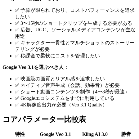
✅ 予算が限られており、コストパフォーマンスを追求
したい
✅ 3〜15秒のショートクリップを生成する必要がある
✅ 広告、UGC、ソーシャルメディアコンテンツが主な
用途
✅ キャラクター一貫性とマルチショットのストーリー
テリングが必要
✅ 秒課金で柔軟にコストを管理したい
Google Veo 3.1を選ぶべき人：
✅ 映画級の画質とリアル感を追求したい
✅ ネイティブ音声生成（会話、効果音）が必要
✅ ショート動画コンテンツを制作（4〜8秒が最適）
✅ Googleエコシステムをすでに利用している
✅ 4K解像度出力が必要（Veo 3.1 Quality）
コアパラメーター比較表
特性
Google Veo 3.1
Kling AI 3.0
勝者