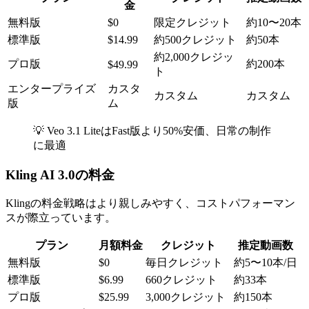
金
無料版
$0
限定クレジット
約10〜20本
標準版
$14.99
約500クレジット
約50本
約2,000クレジッ
プロ版
約200本
$49.99
ト
エンタープライズ
カスタ
カスタム
カスタム
版
ム
💡 Veo 3.1 LiteはFast版より50%安価、日常の制作
に最適
Kling AI 3.0の料金
Klingの料金戦略はより親しみやすく、コストパフォーマン
スが際立っています。
プラン
月額料金
クレジット
推定動画数
無料版
$0
毎日クレジット
約5〜10本/日
標準版
$6.99
660クレジット
約33本
プロ版
$25.99
3,000クレジット
約150本