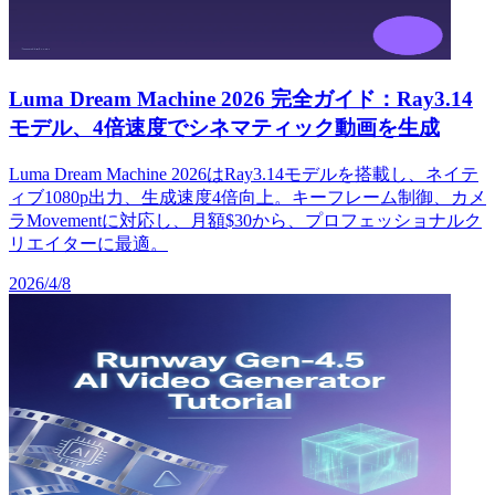
Luma Dream Machine 2026 完全ガイド：Ray3.14
モデル、4倍速度でシネマティック動画を生成
Luma Dream Machine 2026はRay3.14モデルを搭載し、ネイテ
ィブ1080p出力、生成速度4倍向上。キーフレーム制御、カメ
ラMovementに対応し、月額$30から、プロフェッショナルク
リエイターに最適。
2026/4/8