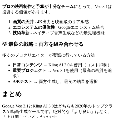
プロの映画制作
と
予算が十分なチーム
にとって、Veo 3.1は
投資する価値があります。
画質の天井
- 4K出力と映画級のリアル感
エコシステムの優位性
- Googleエコシステム統合
技術革新
- ネイティブ音声生成などの最先端機能
💡 最良の戦略：両方を組み合わせる
多くのプロクリエイターが実際に行っている方法：
日常コンテンツ
→ Kling AI 3.0を使用（コスト抑制）
重要プロジェクト
→ Veo 3.1を使用（最高の画質を追
求）
A/Bテスト
→ 両方生成し、最良の結果を選択
まとめ
Google Veo 3.1とKling AI 3.0はどちらも2026年のトップクラ
スAI動画生成ツールです。絶対的な「より良い」はなく、
「より適している」だけです。