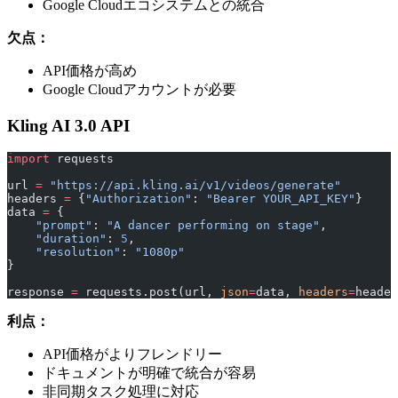
Google Cloudエコシステムとの統合
欠点：
API価格が高め
Google Cloudアカウントが必要
Kling AI 3.0 API
import
 requests
url 
=
 "https://api.kling.ai/v1/videos/generate"
headers 
=
 {
"Authorization"
: 
"Bearer YOUR_API_KEY"
}
data 
=
 {
    "prompt"
: 
"A dancer performing on stage"
,
    "duration"
: 
5
,
    "resolution"
: 
"1080p"
}
response 
=
 requests.post(url, 
json
=
data, 
headers
=
header
利点：
API価格がよりフレンドリー
ドキュメントが明確で統合が容易
非同期タスク処理に対応