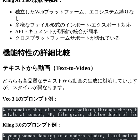
Kling AI 3.0の柔軟性強み：
独立したWebプラットフォーム、エコシステム縛りな
し
多様なファイル形式のインポート/エクスポート対応
APIドキュメントが明確で統合が簡単
クロスプラットフォームサポートが優れている
機能特性の詳細比較
テキストから動画（Text-to-Video）
どちらも高品質なテキストから動画の生成に対応しています
が、スタイルが異なります。
Veo 3.1のプロンプト例：
A cinematic shot of a samurai walking through cherry bl
petals at sunset, 4K, film grain, shallow depth of fiel
Kling 3.0のプロンプト例：
A young woman dancing in a modern studio, fluid motion,