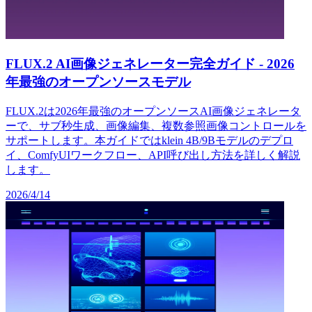
FLUX.2 AI画像ジェネレーター完全ガイド - 2026
年最強のオープンソースモデル
FLUX.2は2026年最強のオープンソースAI画像ジェネレータ
ーで、サブ秒生成、画像編集、複数参照画像コントロールを
サポートします。本ガイドではklein 4B/9Bモデルのデプロ
イ、ComfyUIワークフロー、API呼び出し方法を詳しく解説
します。
2026/4/14