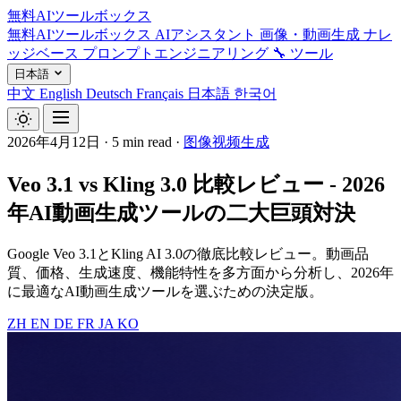
無料AIツールボックス
無料AIツールボックス
AIアシスタント
画像・動画生成
ナレ
ッジベース
プロンプトエンジニアリング
🔧 ツール
日本語
中文
English
Deutsch
Français
日本語
한국어
2026年4月12日
·
5 min read
·
图像视频生成
Veo 3.1 vs Kling 3.0 比較レビュー - 2026
年AI動画生成ツールの二大巨頭対決
Google Veo 3.1とKling AI 3.0の徹底比較レビュー。動画品
質、価格、生成速度、機能特性を多方面から分析し、2026年
に最適なAI動画生成ツールを選ぶための決定版。
ZH
EN
DE
FR
JA
KO