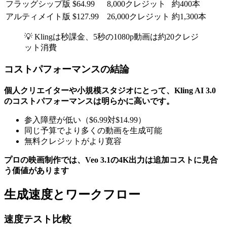
フラッグシップ版
$64.99
8,000クレジット
約400本
アルティメイト版
$127.99
26,000クレジット
約1,300本
💡 Klingは秒課金、5秒の1080p動画は約20クレジ
ット消費
コストパフォーマンスの結論
個人クリエイターや小規模スタジオにとって、Kling AI 3.0
のコストパフォーマンスは明らかに高いです。
参入障壁が低い（$6.99対$14.99）
同じ予算でより多くの動画を生成可能
無料クレジットがより寛容
プロの映画制作では、Veo 3.1の4K出力は追加コストに見合
う価値があります
生成速度とワークフロー
速度テスト比較