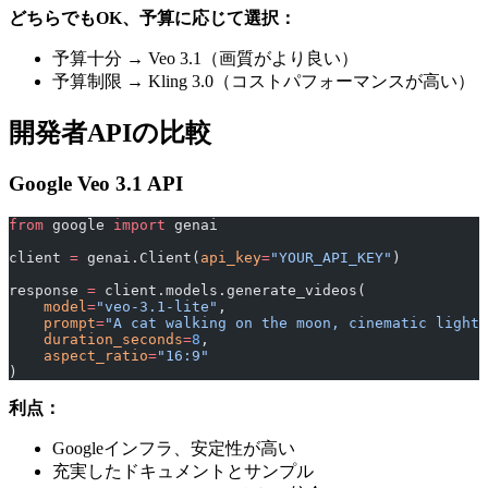
どちらでもOK、予算に応じて選択：
予算十分 → Veo 3.1（画質がより良い）
予算制限 → Kling 3.0（コストパフォーマンスが高い）
開発者APIの比較
Google Veo 3.1 API
from
 google 
import
 genai
client 
=
 genai.Client(
api_key
=
"YOUR_API_KEY"
)
response 
=
 client.models.generate_videos(
    model
=
"veo-3.1-lite"
,
    prompt
=
"A cat walking on the moon, cinematic lighti
    duration_seconds
=
8
,
    aspect_ratio
=
"16:9"
)
利点：
Googleインフラ、安定性が高い
充実したドキュメントとサンプル