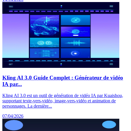
Kling AI 3.0 Guide Complet : Générateur de vidéo
IA par...
Kling AI 3.0 est un outil de génération de vidéo IA par Kuaishou,
supportant texte-vers-vidéo, image-vers-vidéo et animation de
personnages. La dernière...
07/04/2026