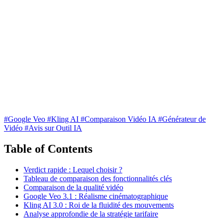
#Google Veo
#Kling AI
#Comparaison Vidéo IA
#Générateur de
Vidéo
#Avis sur Outil IA
Table of Contents
Verdict rapide : Lequel choisir ?
Tableau de comparaison des fonctionnalités clés
Comparaison de la qualité vidéo
Google Veo 3.1 : Réalisme cinématographique
Kling AI 3.0 : Roi de la fluidité des mouvements
Analyse approfondie de la stratégie tarifaire