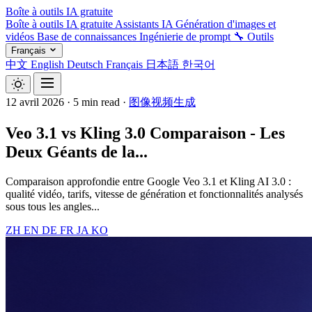
Boîte à outils IA gratuite
Boîte à outils IA gratuite
Assistants IA
Génération d'images et
vidéos
Base de connaissances
Ingénierie de prompt
🔧 Outils
Français
中文
English
Deutsch
Français
日本語
한국어
12 avril 2026
·
5 min read
·
图像视频生成
Veo 3.1 vs Kling 3.0 Comparaison - Les
Deux Géants de la...
Comparaison approfondie entre Google Veo 3.1 et Kling AI 3.0 :
qualité vidéo, tarifs, vitesse de génération et fonctionnalités analysés
sous tous les angles...
ZH
EN
DE
FR
JA
KO