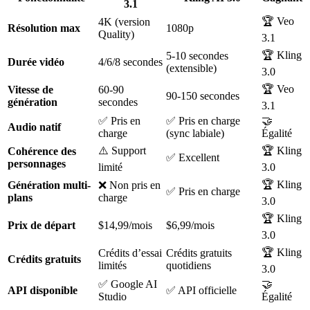
3.1
🏆 Veo
4K (version
Résolution max
1080p
Quality)
3.1
🏆 Kling
5-10 secondes
Durée vidéo
4/6/8 secondes
(extensible)
3.0
🏆 Veo
Vitesse de
60-90
90-150 secondes
génération
secondes
3.1
✅ Pris en
✅ Pris en charge
🤝
Audio natif
charge
(sync labiale)
Égalité
⚠️ Support
🏆 Kling
Cohérence des
✅ Excellent
personnages
limité
3.0
🏆 Kling
Génération multi-
❌ Non pris en
✅ Pris en charge
plans
charge
3.0
🏆 Kling
Prix de départ
$14,99/mois
$6,99/mois
3.0
🏆 Kling
Crédits d’essai
Crédits gratuits
Crédits gratuits
limités
quotidiens
3.0
✅ Google AI
🤝
API disponible
✅ API officielle
Studio
Égalité