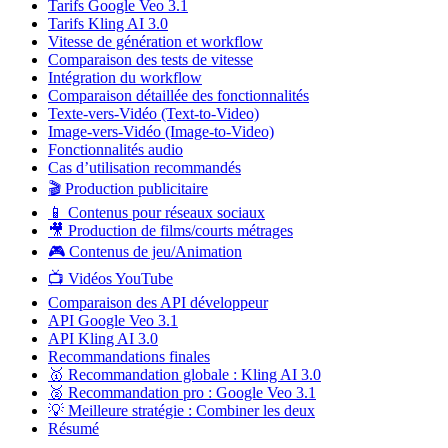
Tarifs Google Veo 3.1
Tarifs Kling AI 3.0
Vitesse de génération et workflow
Comparaison des tests de vitesse
Intégration du workflow
Comparaison détaillée des fonctionnalités
Texte-vers-Vidéo (Text-to-Video)
Image-vers-Vidéo (Image-to-Video)
Fonctionnalités audio
Cas d’utilisation recommandés
🎬 Production publicitaire
📱 Contenus pour réseaux sociaux
🎥 Production de films/courts métrages
🎮 Contenus de jeu/Animation
📺 Vidéos YouTube
Comparaison des API développeur
API Google Veo 3.1
API Kling AI 3.0
Recommandations finales
🥇 Recommandation globale : Kling AI 3.0
🥈 Recommandation pro : Google Veo 3.1
💡 Meilleure stratégie : Combiner les deux
Résumé