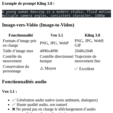
Exemple de prompt Kling 3.0 :
A young woman dancing in a modern studio, fluid motion,
multiple camera angles, consistent character, 1080p
Image-vers-Vidéo (Image-to-Video)
Fonctionnalité
Veo 3.1
Kling 3.0
Formats d’image pris
PNG, JPG, WebP,
PNG, JPG, WebP
en charge
GIF
Taille d’image max
4096x4096
2048x2048
Contrôle du
Contrôle directionnel
Trajectoire de
mouvement
basique
mouvement fine
Conservation du
⚠️ Moyen
✅ Excellent
personnage
Fonctionnalités audio
Veo 3.1 :
✅ Génération audio native (sons ambiants, dialogues)
✅ Haute qualité audio, son naturel
❌ Ne prend pas en charge le téléchargement d’audio