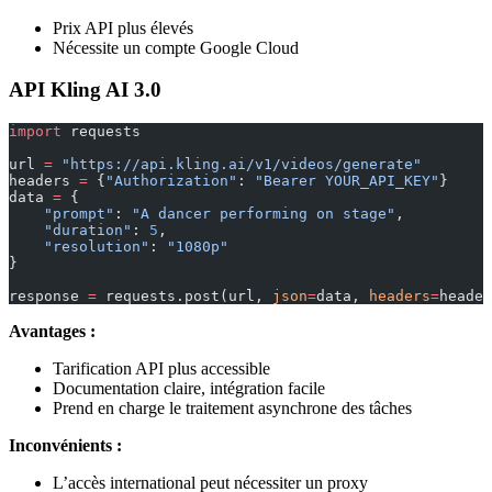
Prix API plus élevés
Nécessite un compte Google Cloud
API Kling AI 3.0
import
 requests
url 
=
 "https://api.kling.ai/v1/videos/generate"
headers 
=
 {
"Authorization"
: 
"Bearer YOUR_API_KEY"
}
data 
=
 {
    "prompt"
: 
"A dancer performing on stage"
,
    "duration"
: 
5
,
    "resolution"
: 
"1080p"
}
response 
=
 requests.post(url, 
json
=
data, 
headers
=
header
Avantages :
Tarification API plus accessible
Documentation claire, intégration facile
Prend en charge le traitement asynchrone des tâches
Inconvénients :
L’accès international peut nécessiter un proxy