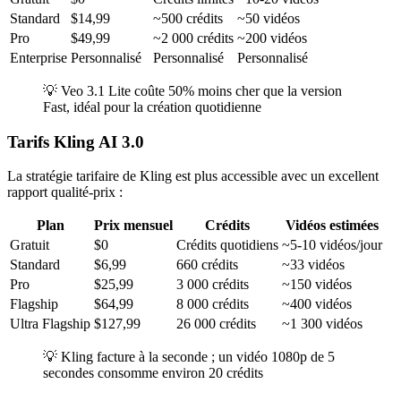
Standard
$14,99
~500 crédits
~50 vidéos
Pro
$49,99
~2 000 crédits
~200 vidéos
Enterprise
Personnalisé
Personnalisé
Personnalisé
💡 Veo 3.1 Lite coûte 50% moins cher que la version
Fast, idéal pour la création quotidienne
Tarifs Kling AI 3.0
La stratégie tarifaire de Kling est plus accessible avec un excellent
rapport qualité-prix :
Plan
Prix mensuel
Crédits
Vidéos estimées
Gratuit
$0
Crédits quotidiens
~5-10 vidéos/jour
Standard
$6,99
660 crédits
~33 vidéos
Pro
$25,99
3 000 crédits
~150 vidéos
Flagship
$64,99
8 000 crédits
~400 vidéos
Ultra Flagship
$127,99
26 000 crédits
~1 300 vidéos
💡 Kling facture à la seconde ; un vidéo 1080p de 5
secondes consomme environ 20 crédits