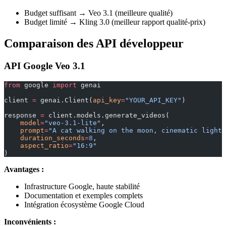
Budget suffisant → Veo 3.1 (meilleure qualité)
Budget limité → Kling 3.0 (meilleur rapport qualité-prix)
Comparaison des API développeur
API Google Veo 3.1
from
 google 
import
 genai
client 
=
 genai.Client(
api_key
=
"YOUR_API_KEY"
)
response 
=
 client.models.generate_videos(
    model
=
"veo-3.1-lite"
,
    prompt
=
"A cat walking on the moon, cinematic lighti
    duration_seconds
=
8
,
    aspect_ratio
=
"16:9"
)
Avantages :
Infrastructure Google, haute stabilité
Documentation et exemples complets
Intégration écosystème Google Cloud
Inconvénients :