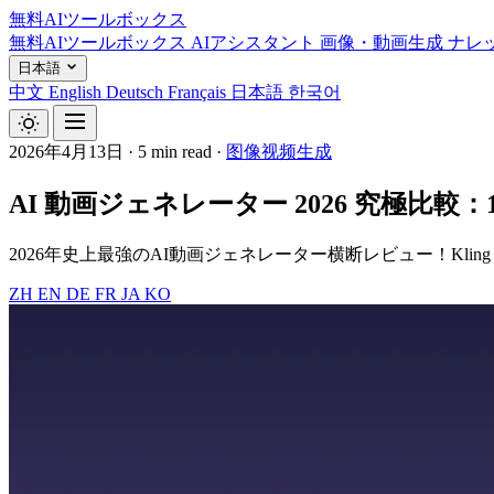
無料AIツールボックス
無料AIツールボックス
AIアシスタント
画像・動画生成
ナレ
日本語
中文
English
Deutsch
Français
日本語
한국어
2026年4月13日
·
5 min read
·
图像视频生成
AI 動画ジェネレーター 2026 究極比較
2026年史上最強のAI動画ジェネレーター横断レビュー！Kling 3.
ZH
EN
DE
FR
JA
KO