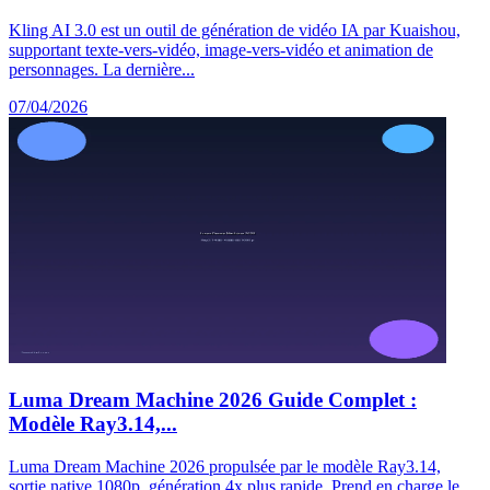
Kling AI 3.0 est un outil de génération de vidéo IA par Kuaishou,
supportant texte-vers-vidéo, image-vers-vidéo et animation de
personnages. La dernière...
07/04/2026
Luma Dream Machine 2026 Guide Complet :
Modèle Ray3.14,...
Luma Dream Machine 2026 propulsée par le modèle Ray3.14,
sortie native 1080p, génération 4x plus rapide. Prend en charge le