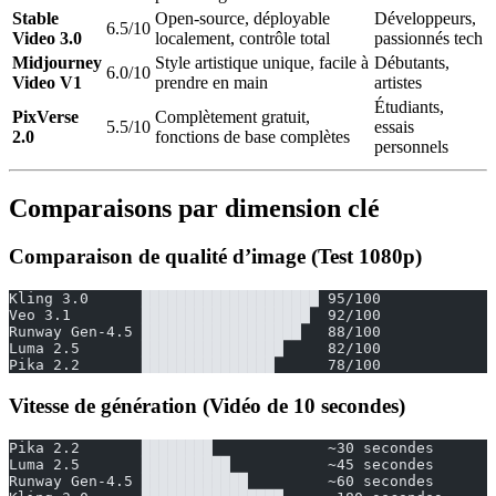
Stable
Open-source, déployable
Développeurs,
6.5/10
Video 3.0
localement, contrôle total
passionnés tech
Midjourney
Style artistique unique, facile à
Débutants,
6.0/10
Video V1
prendre en main
artistes
Étudiants,
PixVerse
Complètement gratuit,
5.5/10
essais
2.0
fonctions de base complètes
personnels
Comparaisons par dimension clé
Comparaison de qualité d’image (Test 1080p)
Kling 3.0      ████████████████████ 95/100
Veo 3.1        ███████████████████  92/100
Runway Gen-4.5 ██████████████████   88/100
Luma 2.5       ████████████████     82/100
Pika 2.2       ███████████████      78/100
Vitesse de génération (Vidéo de 10 secondes)
Pika 2.2       ████████             ~30 secondes
Luma 2.5       ██████████           ~45 secondes
Runway Gen-4.5 ████████████         ~60 secondes