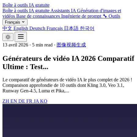
Boîte à outils IA gratuite
Boîte à outils IA gratuite
Assistants IA
Génération d'images et
vidéos
Base de connaissances
Ingénierie de prompt
🔧 Outils
Français
中文
English
Deutsch
Français
日本語
한국어
13 avril 2026
·
5 min read
·
图像视频生成
Générateurs de vidéo IA 2026 Comparatif
Ultime : Test...
Le comparatif de générateurs de vidéo IA le plus complet de 2026 !
Comparaison approfondie de 10 outils dont Kling 3.0, Veo 3.1,
Runway Gen-4.5, Luma et Pika,...
ZH
EN
DE
FR
JA
KO