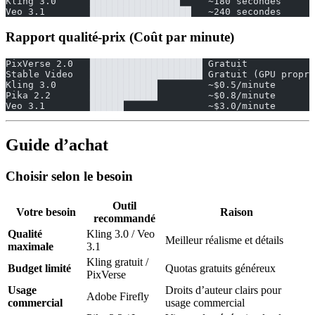
Kling 3.0      ████████████████     ~180 secondes
Veo 3.1        ██████████████████   ~240 secondes
Rapport qualité-prix (Coût par minute)
PixVerse 2.0   ████████████████████ Gratuit
Stable Video   ████████████████████ Gratuit (GPU propre
Kling 3.0      ████████████         ~$0.5/minute
Pika 2.2       ████████████         ~$0.8/minute
Veo 3.1        ██████               ~$3.0/minute
Guide d’achat
Choisir selon le besoin
Outil
Votre besoin
Raison
recommandé
Qualité
Kling 3.0 / Veo
Meilleur réalisme et détails
maximale
3.1
Kling gratuit /
Budget limité
Quotas gratuits généreux
PixVerse
Usage
Droits d’auteur clairs pour
Adobe Firefly
commercial
usage commercial