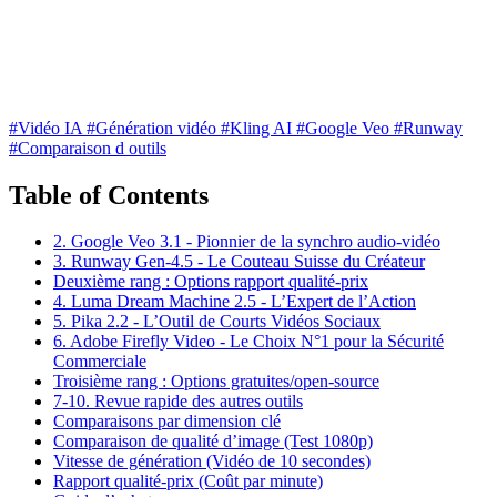
#Vidéo IA
#Génération vidéo
#Kling AI
#Google Veo
#Runway
#Comparaison d outils
Table of Contents
2. Google Veo 3.1 - Pionnier de la synchro audio-vidéo
3. Runway Gen-4.5 - Le Couteau Suisse du Créateur
Deuxième rang : Options rapport qualité-prix
4. Luma Dream Machine 2.5 - L’Expert de l’Action
5. Pika 2.2 - L’Outil de Courts Vidéos Sociaux
6. Adobe Firefly Video - Le Choix N°1 pour la Sécurité
Commerciale
Troisième rang : Options gratuites/open-source
7-10. Revue rapide des autres outils
Comparaisons par dimension clé
Comparaison de qualité d’image (Test 1080p)
Vitesse de génération (Vidéo de 10 secondes)
Rapport qualité-prix (Coût par minute)