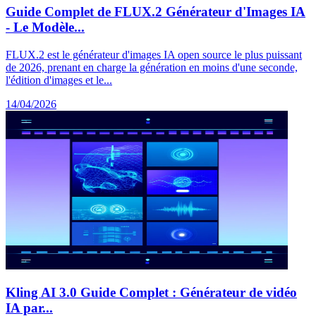
Guide Complet de FLUX.2 Générateur d'Images IA
- Le Modèle...
FLUX.2 est le générateur d'images IA open source le plus puissant
de 2026, prenant en charge la génération en moins d'une seconde,
l'édition d'images et le...
14/04/2026
Kling AI 3.0 Guide Complet : Générateur de vidéo
IA par...