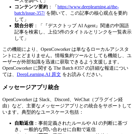
ースを調べて」
コンテンツ要約
：「
https://www.deeplearning.ai/the-
batch/issue-357/
を開いて、この記事の核心观点を要約
して」
競合分析
：「『デスクトップ AI Agent』関連の中国語
記事を検索し、上位5件のタイトルとリンクを一覧表示
して」
この機能により、OpenCoworker は単なるローカルアシスタ
ントにとどまりません。情報集約ツールとしても機能し、ユ
ーザーが外部知識を迅速に获取できるよう支援します。
OpenCoworker に関する The Batch #357 の詳細な報道につい
ては、
DeepLearning.AI 原文
をお読みください。
メッセージアプリ統合
OpenCoworker は Slack、Discord、WeChat（プラグイン経
由）など、主要なメッセージアプリとの統合をサポートして
います。典型的なユースケース包括：
自動返信
：事前定義されたルールや AI の判断に基づ
き、一般的な問い合わせに自動で返信