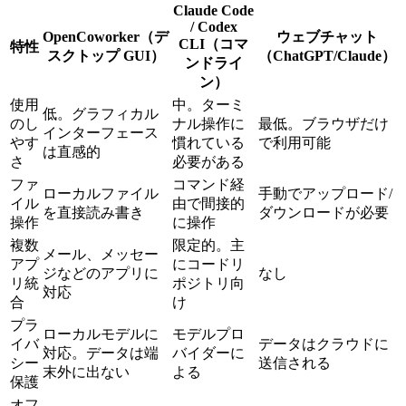
Claude Code
/ Codex
OpenCoworker（デ
ウェブチャット
CLI（コマ
特性
スクトップ GUI）
（ChatGPT/Claude）
ンドライ
ン）
使用
中。ターミ
低。グラフィカル
のし
ナル操作に
最低。ブラウザだけ
インターフェース
やす
慣れている
で利用可能
は直感的
さ
必要がある
ファ
コマンド経
ローカルファイル
手動でアップロード/
イル
由で間接的
を直接読み書き
ダウンロードが必要
操作
に操作
複数
限定的。主
メール、メッセー
アプ
にコードリ
ジなどのアプリに
なし
リ統
ポジトリ向
対応
合
け
プラ
ローカルモデルに
モデルプロ
イバ
データはクラウドに
対応。データは端
バイダーに
シー
送信される
末外に出ない
よる
保護
オフ