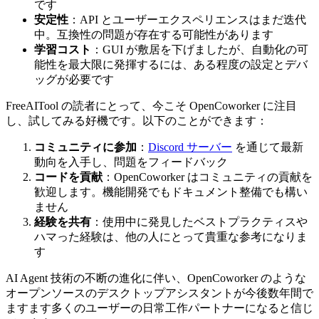
です
安定性
：API とユーザーエクスペリエンスはまだ迭代
中。互換性の問題が存在する可能性があります
学習コスト
：GUI が敷居を下げましたが、自動化の可
能性を最大限に発揮するには、ある程度の設定とデバ
ッグが必要です
FreeAITool の読者にとって、今こそ OpenCoworker に注目
し、試してみる好機です。以下のことができます：
コミュニティに参加
：
Discord サーバー
を通じて最新
動向を入手し、問題をフィードバック
コードを貢献
：OpenCoworker はコミュニティの貢献を
歓迎します。機能開発でもドキュメント整備でも構い
ません
経験を共有
：使用中に発見したベストプラクティスや
ハマった経験は、他の人にとって貴重な参考になりま
す
AI Agent 技術の不断の進化に伴い、OpenCoworker のような
オープンソースのデスクトップアシスタントが今後数年間で
ますます多くのユーザーの日常工作パートナーになると信じ