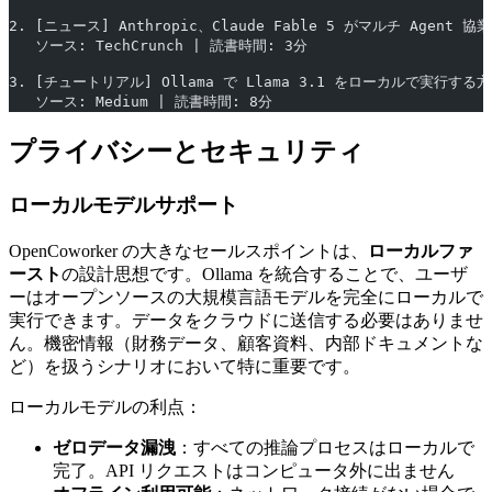
2. [ニュース] Anthropic、Claude Fable 5 がマルチ Agen
   ソース: TechCrunch | 読書時間: 3分
3. [チュートリアル] Ollama で Llama 3.1 をローカルで実行する
   ソース: Medium | 読書時間: 8分
プライバシーとセキュリティ
ローカルモデルサポート
OpenCoworker の大きなセールスポイントは、
ローカルファ
ースト
の設計思想です。Ollama を統合することで、ユーザ
ーはオープンソースの大規模言語モデルを完全にローカルで
実行できます。データをクラウドに送信する必要はありませ
ん。機密情報（財務データ、顧客資料、内部ドキュメントな
ど）を扱うシナリオにおいて特に重要です。
ローカルモデルの利点：
ゼロデータ漏洩
：すべての推論プロセスはローカルで
完了。API リクエストはコンピュータ外に出ません