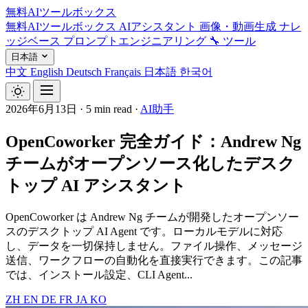
無料AIツールボックス
無料AIツールボックス
AIアシスタント
画像・動画生成
ナレ
ッジベース
プロンプトエンジニアリング
🔧 ツール
日本語
中文
English
Deutsch
Français
日本語
한국어
2026年6月13日
·
5 min read
·
AI助手
OpenCoworker 完全ガイド：Andrew Ng
チームがオープンソース化したデスク
トップ AI アシスタント
OpenCoworker は Andrew Ng チームが開発したオープンソー
スのデスクトップ AI Agent です。ローカルモデルに対応
し、データを一切保持しません。ファイル操作、メッセージ
送信、ワークフローの自動化を直接実行できます。この記事
では、インストール設定、CLI Agent...
ZH
EN
DE
FR
JA
KO