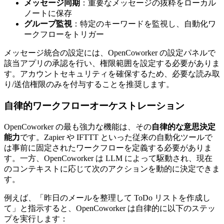
メッセージ同期
：重要なメッセージの抜粋をローカル
ノートに保存
グループ監視
：特定のキーワードを監視し、自動化ワ
ークフローをトリガー
メッセージ統合の設定には、OpenCoworker の設定パネルで
該当アプリの承認を行い、権限範囲を設定する必要がありま
す。アカウントセキュリティを確保するため、必要な読み取
り/送信権限のみを付与することを推奨します。
自律的ワークフローオーケストレーション
OpenCoworker の最も強力な機能は、その
自律的な意思決定
能力
です。Zapier や IFTTT といった従来の自動化ツールで
は事前に固定されたワークフローを定義する必要がありま
す。一方、OpenCoworker は LLM によって駆動され、現在
のコンテキストに応じて次のアクションを動的に決定できま
す。
例えば、「昨日のメールを整理して ToDo リストを作成し
て」と指示すると、OpenCoworker は自律的に以下のステッ
プを実行します：