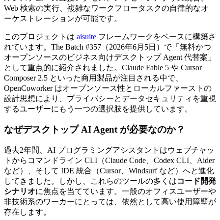
Web 検索の実行、複雑なワークフロータスクの自律的なオ
ーケストレーションが可能です。
このプロジェクトは
aisuite
フレームワークをベースに構築さ
れています。The Batch #357（2026年6月5日）で「無料かつ
オープンソースのビジネス向けデスクトップ Agent 代替案」
として重点的に紹介されました。Claude Fable 5 や Cursor
Composer 2.5 といった商用製品が注目される中で、
OpenCoworker はオープンソース性とローカルファーストの
設計思想により、プライバシーとデータセキュリティを重視
するユーザーにもう一つの選択肢を提供しています。
なぜデスクトップ AI Agent が必要なのか？
過去2年間、AI プログラミングアシスタントはウェブチャッ
トからコマンドライン CLI（Claude Code、Codex CLI、Aider
など）、そして IDE 統合（Cursor、Windsurf など）へと進化
してきました。しかし、これらのツールの多くは
コード開発
シナリオ
に焦点を当てています。一般のオフィスユーザーや
非技術系のワーカーにとっては、依然として高い使用障壁が
存在します。