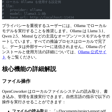
# ローカル Ollama を使用する設定例
# llm:
#   provider: ollama
#   model: llama3.1:8b
#   base_url: http://localhost:11434
プライバシーを重視するユーザーには、Ollama でローカル
モデルを実行することを推奨します。Ollama は Llama 3.1、
Qwen 2.5、Mistral などの主流なオープンソースモデルをサポ
ートしています。すべての推論プロセスはローカルで完了
し、データは外部サーバーに送信されません。Ollama のイ
ンストールと使用方法の詳細については、
Ollama 公式サイ
ト
をご覧ください。
核心機能の詳細解説
ファイル操作
OpenCoworker はローカルファイルシステムの読み取り、書
き込み、管理を直接実行できます。自然言語の指示で以下の
操作を実行させることができます：
ファイルの読み取り
：「~/Documents/project-report.pdf