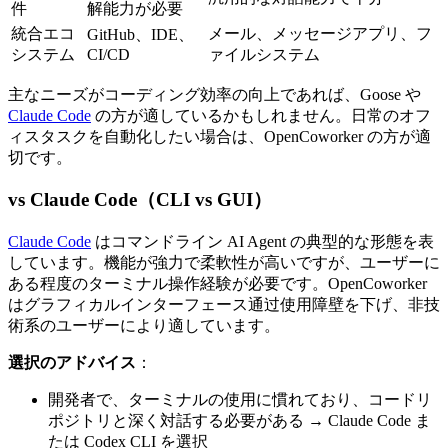
件
解能力が必要
統合エコ
メール、メッセージアプリ、フ
GitHub、IDE、
システム
CI/CD
ァイルシステム
主なニーズがコーディング効率の向上であれば、Goose や
Claude Code
の方が適しているかもしれません。日常のオフ
ィスタスクを自動化したい場合は、OpenCoworker の方が適
切です。
vs Claude Code（CLI vs GUI）
Claude Code
はコマンドライン AI Agent の典型的な形態を表
しています。機能が強力で柔軟性が高いですが、ユーザーに
ある程度のターミナル操作経験が必要です。OpenCoworker
はグラフィカルインターフェース通过使用障壁を下げ、非技
術系のユーザーにより適しています。
選択のアドバイス
：
開発者で、ターミナルの使用に慣れており、コードリ
ポジトリと深く対話する必要がある → Claude Code ま
たは Codex CLI を選択