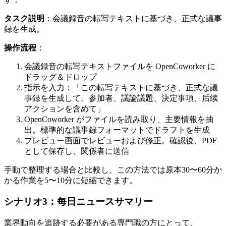
タスク説明
：会議録音の転写テキストに基づき、正式な議事
録を生成。
操作流程
：
会議録音の転写テキストファイルを OpenCoworker に
ドラッグ＆ドロップ
指示を入力：「この転写テキストに基づき、正式な議
事録を生成して。参加者、議論議題、決定事項、后续
アクションを含めて」
OpenCoworker がファイルを読み取り、主要情報を抽
出。標準的な議事録フォーマットでドラフトを生成
プレビュー画面でレビューおよび修正。確認後、PDF
として保存し、関係者に送信
手動で整理する場合と比較し、この方法では原本30〜60分か
かる作業を5〜10分に短縮できます。
シナリオ3：每日ニュースサマリー
業界動向を追跡する必要がある専門職の方にとって、