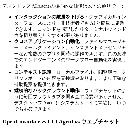
デスクトップ AI Agent の核心的な価値は以下の通りです：
インタラクションの敷居を下げる
：グラフィカルイン
ターフェースにより、非技術者でも AI と簡単に協業
できます。コマンドを暗記したりターミナルウィンド
ウを切り替えたりする必要がありません。
クロスアプリケーション自動化
：ファイルマネージャ
ー、メールクライアント、インスタントメッセンジャ
ーなど複数のアプリを同時に操作できます。真の意味
でのエンドツーエンドのワークフロー自動化を実現し
ます。
コンテキスト認識
：ローカルファイル、閲覧履歴、ク
リップボードの内容を直接読み取ります。より正確な
補助提案を提供できます。
継続的なバックグラウンド動作
：ウェブチャットのよ
うに毎回ブラウザタブを開き直す必要がありません。
デスクトップ Agent はシステムトレイに常駐し、いつ
でも応答できます。
OpenCoworker vs CLI Agent vs ウェブチャット