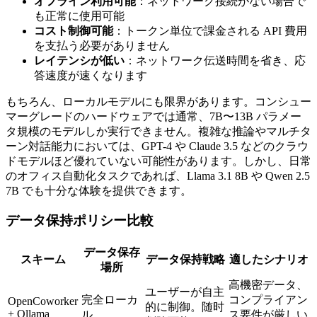
オフライン利用可能
：ネットワーク接続がない場合で
も正常に使用可能
コスト制御可能
：トークン単位で課金される API 費用
を支払う必要がありません
レイテンシが低い
：ネットワーク伝送時間を省き、応
答速度が速くなります
もちろん、ローカルモデルにも限界があります。コンシュー
マーグレードのハードウェアでは通常、7B〜13B パラメー
タ規模のモデルしか実行できません。複雑な推論やマルチタ
ーン対話能力においては、GPT-4 や Claude 3.5 などのクラウ
ドモデルほど優れていない可能性があります。しかし、日常
のオフィス自動化タスクであれば、Llama 3.1 8B や Qwen 2.5
7B でも十分な体験を提供できます。
データ保持ポリシー比較
データ保存
スキーム
データ保持戦略
適したシナリオ
場所
高機密データ、
ユーザーが自主
完全ローカ
コンプライアン
OpenCoworker
的に制御。随时
+ Ollama
ル
ス要件が厳しい