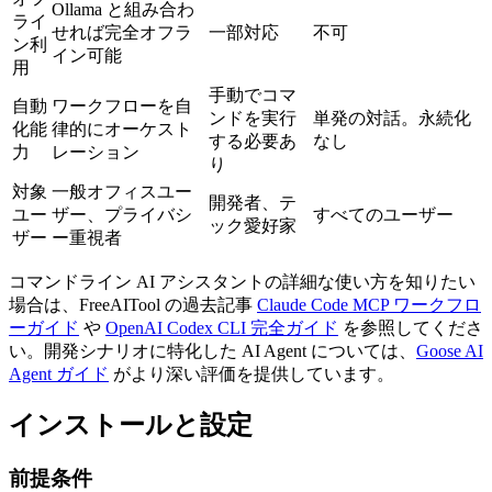
Ollama と組み合わ
ライ
せれば完全オフラ
一部対応
不可
ン利
イン可能
用
手動でコマ
自動
ワークフローを自
ンドを実行
単発の対話。永続化
化能
律的にオーケスト
する必要あ
なし
力
レーション
り
対象
一般オフィスユー
開発者、テ
ユー
ザー、プライバシ
すべてのユーザー
ック愛好家
ザー
ー重視者
コマンドライン AI アシスタントの詳細な使い方を知りたい
場合は、FreeAITool の過去記事
Claude Code MCP ワークフロ
ーガイド
や
OpenAI Codex CLI 完全ガイド
を参照してくださ
い。開発シナリオに特化した AI Agent については、
Goose AI
Agent ガイド
がより深い評価を提供しています。
インストールと設定
前提条件