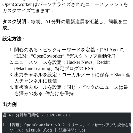
OpenCoworker はパーソナライズされたニュースプッシュを
カスタマイズできます：
タスク説明
：毎朝、AI 分野の最新進展を汇总し、簡報を生
成。
設定方法
：
関心のあるトピックキーワードを定義：[“AI Agent”,
“LLM”, “OpenCoworker”, “デスクトップ自動化”]
ニュースソースを設定：Hacker News、Reddit
r/MachineLearning、特定ブログの RSS
出力チャネルを設定：ローカルノートに保存 + Slack 個
人チャンネルに送信
重複除去ルールを設定：同じトピックのニュースは最
も深みのある1件だけを保持
出力例
：
📰 AI 分野每日簡報 - 2026-06-13
1. [深度] OpenCoworker v0.2 リリース、メッセージアプリ統合を
   ソース: GitHub Blog | 読書時間: 5分