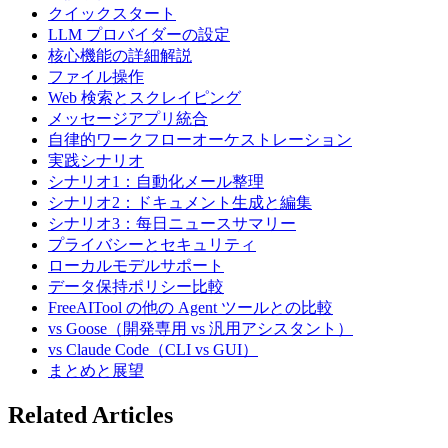
クイックスタート
LLM プロバイダーの設定
核心機能の詳細解説
ファイル操作
Web 検索とスクレイピング
メッセージアプリ統合
自律的ワークフローオーケストレーション
実践シナリオ
シナリオ1：自動化メール整理
シナリオ2：ドキュメント生成と編集
シナリオ3：每日ニュースサマリー
プライバシーとセキュリティ
ローカルモデルサポート
データ保持ポリシー比較
FreeAITool の他の Agent ツールとの比較
vs Goose（開発専用 vs 汎用アシスタント）
vs Claude Code（CLI vs GUI）
まとめと展望
Related Articles