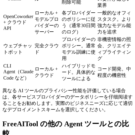
削除可能
業界
ローカル +
各プロバイダー
一般的なオフィ
OpenCoworker
モデルプロ
のポリシーに従
スタスク。より
+ クラウド
バイダーの
う（通常30日間
強力なモデル能
API
サーバー
のログ）
力を追求
プロバイダーの
非機密情報の照
ウェブチャッ
完全クラウ
ポリシー。通常
会、クリエイテ
トボット
ド
モデル訓練に使
ィブライティン
用
グ
CLI
ハイブリッドモ
ローカル +
コード開発。中
Agent（Claude
ード。具体的な
クラウド
程度の機密性
Code など）
ツールによる
異なる AI ツールのプライバシー性能を評価している場合
は、各サービスプロバイダーのデータポリシーを仔细阅读す
ることをお勧めします。実際のビジネスニーズに応じて適切
なデプロイメントスキームを選択してください。
FreeAITool の他の Agent ツールとの比
較