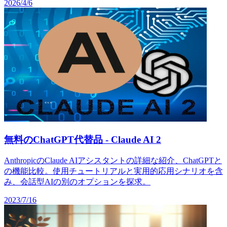
2026/4/6
無料のChatGPT代替品 - Claude AI 2
AnthropicのClaude AIアシスタントの詳細な紹介、ChatGPTと
の機能比較。使用チュートリアルと実用的応用シナリオを含
み、会話型AIの別のオプションを探求。
2023/7/16