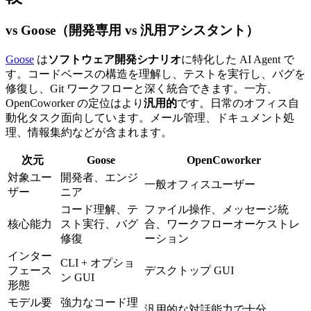
vs Goose（開発専用 vs 汎用アシスタント）
Goose
は
ソフトウェア開発シナリオ
に特化した AI Agent で
す。コードベースの構造を理解し、テストを実行し、バグを
修復し、Git ワークフローと深く統合できます。一方、
OpenCoworker の定位はより
汎用的
です。日常のオフィス自
動化タスク面向しています。メール管理、ドキュメント処
理、情報集約などが含まれます。
次元
Goose
OpenCoworker
対象ユー
開発者、エンジ
一般オフィスユーザー
ザー
ニア
コード理解、テ
ファイル操作、メッセージ統
核心能力
スト実行、バグ
合、ワークフローオーケストレ
修復
ーション
インター
CLI + オプショ
フェース
デスクトップ GUI
ン GUI
形態
モデル要
強力なコード理
汎用的な対話能力で十分