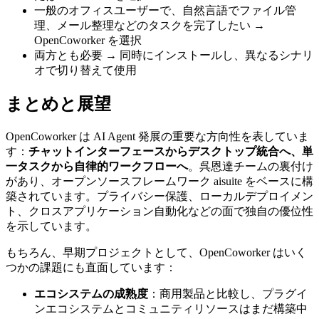
一般のオフィスユーザーで、自然言語でファイル管
理、メール整理などのタスクを完了したい →
OpenCoworker を選択
両方とも必要 → 同時にインストールし、異なるシナリ
オで切り替えて使用
まとめと展望
OpenCoworker は AI Agent 発展の重要な方向性を表していま
す：
チャットインターフェースからデスクトップ統合へ、単
一タスクから自律的ワークフローへ
。呉恩達チームの裏付け
があり、オープンソースフレームワーク aisuite をベースに構
築されています。プライバシー保護、ローカルデプロイメン
ト、クロスアプリケーション自動化などの面で独自の優位性
を示しています。
もちろん、早期プロジェクトとして、OpenCoworker はいく
つかの課題にも直面しています：
エコシステムの成熟度
：商用製品と比較し、プラグイ
ンエコシステムとコミュニティリソースはまだ構築中