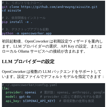
# 1. リポジトリをクローン
git
 clone
 https://github.com/andrewyng/aisuite.git
cd
 aisuite
# 2. 依存関係をインストール
pip
 install
 -e
 .
# 3. デスクトップアプリを起動
python
 -m
 opencoworker.app
初回起動後、OpenCoworker は初期設定ウィザードを案内し
ます。LLM プロバイダーの選択、API Key の設定、または
ローカル Ollama サービスへの接続が含まれます。
LLM プロバイダーの設定
OpenCoworker は複数の LLM バックエンドをサポートして
います。設定ファイルでデフォルトモデルを指定できます：
# ~/.opencoworker/config.yaml
llm
:
  provider
: 
openai
  # 選択肢: openai, anthropic, google,
  model
: 
gpt-4o
     # provider に応じて適切なモデルを選択
  api_key
: 
${OPENAI_API_KEY}
  # 環境変数の使用を推奨