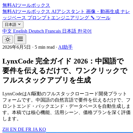
無料AIツールボックス
無料AIツールボックス
AIアシスタント
画像・動画生成
ナレ
ッジベース
プロンプトエンジニアリング
🔧 ツール
日本語
中文
English
Deutsch
Français
日本語
한국어
2026年6月5日
·
5 min read
·
AI助手
LynxCode 完全ガイド 2026：中国語で
要件を伝えるだけで、ワンクリックで
フルスタックアプリを生成
LynxCodeはAI駆動のフルスタックローコード開発プラット
フォームです。中国語の自然言語で要件を伝えるだけで、フ
ロントエンド・バックエンド・データベースを自動生成しま
す。本稿では核心機能、活用シーン、価格プランを深く評価
します。
ZH
EN
DE
FR
JA
KO