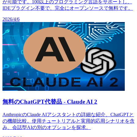
が可能です。100以上のプログラミング言語をサポートし、
IDEプラグイン不要で、完全にオープンソースで無料です。
2026/4/6
無料のChatGPT代替品 - Claude AI 2
AnthropicのClaude AIアシスタントの詳細な紹介、ChatGPTと
の機能比較。使用チュートリアルと実用的応用シナリオを含
み、会話型AIの別のオプションを探求。