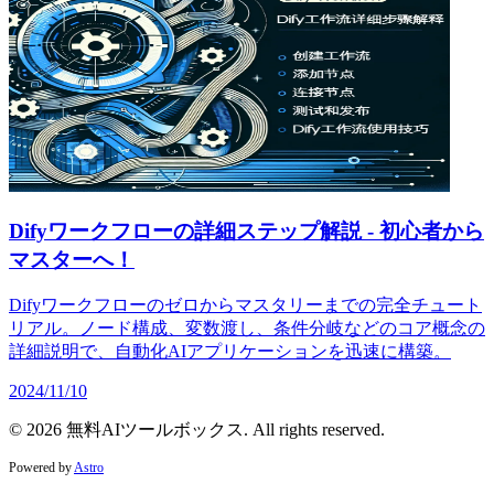
Difyワークフローの詳細ステップ解説 - 初心者から
マスターへ！
Difyワークフローのゼロからマスタリーまでの完全チュート
リアル。ノード構成、変数渡し、条件分岐などのコア概念の
詳細説明で、自動化AIアプリケーションを迅速に構築。
2024/11/10
© 2026 無料AIツールボックス. All rights reserved.
Powered by
Astro